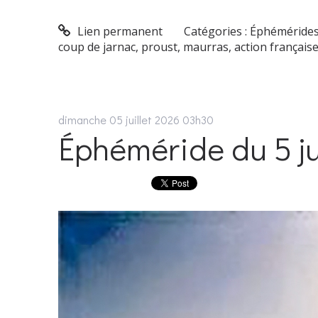
Lien permanent
Catégories :
Éphéméride
coup de jarnac
,
proust
,
maurras
,
action français
dimanche 05
juillet 2026
03h30
Éphéméride du 5 jui