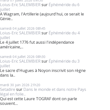
mardi 07
juillet 2026
09h50
Loius-Eric SALEMBIER
sur
Éphéméride du 6
juillet
A Wagram, l'Artillerie (aujourd'hui, ce serait le
Génie...
samedi 04
juillet 2026
08h45
Loius-Eric SALEMBIER
sur
Éphéméride du 4
juillet
Le 4 juillet 1776 fut aussi l'indépendance
américaine,...
samedi 04
juillet 2026
08h30
Loius-Eric SALEMBIER
sur
Éphéméride du 3
juillet
Le sacre d'Hugues à Noyon inscrivit son règne
dans la...
mardi 30
juin 2026
21h20
Setadire
sur
Dans le monde et dans notre Pays
légal en folie...
Qui est cette Laure TOGRAF dont on parle
souvent....