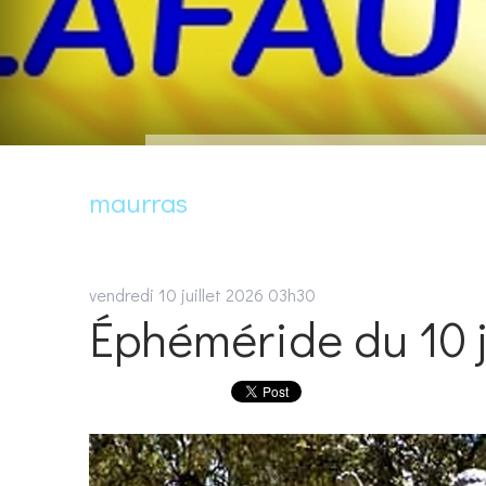
maurras
vendredi 10
juillet 2026
03h30
Éphéméride du 10 ju