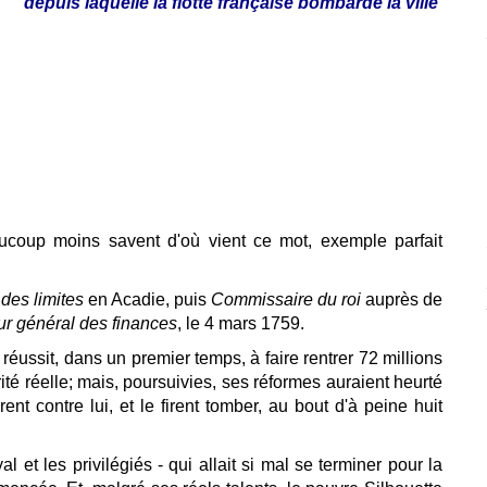
depuis laquelle la flotte française bombarde la ville
ucoup moins savent d'où vient ce mot, exemple parfait
des limites
en Acadie, puis
Commissaire du roi
auprès de
ur général des finances
, le 4 mars 1759.
Il réussit, dans un premier temps, à faire rentrer 72 millions
rité réelle; mais, poursuivies, ses réformes auraient heurté
rent contre lui, et le firent tomber, au bout d'à peine huit
 et les privilégiés - qui allait si mal se terminer pour la