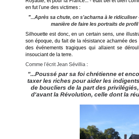
Royauté, et pour la France... - était bel et bien co
en fut l'une des victimes :
"
...Après sa chute, on s'acharna à le ridiculiser 
manière de faire les portraits de profil
Silhouette est donc, en un certain sens, une illust
son époque, du fait de la résistance acharnée des pr
des événements tragiques qui allaient se déroul
insouciant de la terre.
Comme l'écrit Jean Sévillia :
"...Poussé par sa foi chrétienne et enc
taxer les riches pour aider les indigents
de boucliers de la part des privilégiés,
d'avant la Révolution, celle dont la ré