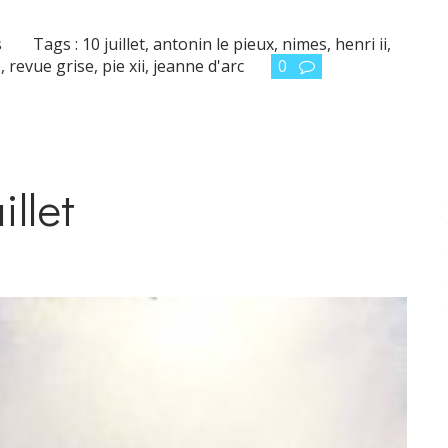
s
Tags :
10 juillet
,
antonin le pieux
,
nimes
,
henri ii
,
e
,
revue grise
,
pie xii
,
jeanne d'arc
0
llet