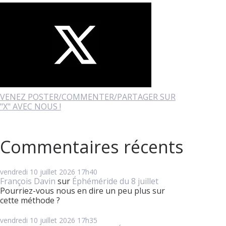
VENEZ POSTER/COMMENTER/PARTAGER SUR
"X" AVEC NOUS !
Commentaires récents
vendredi 10
juillet 2026
17h40
François Davin
sur
Éphéméride du 8 juillet
Pourriez-vous nous en dire un peu plus sur
cette méthode ?
vendredi 10
juillet 2026
17h35