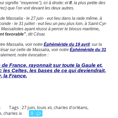
i signifie "moyenne"), ici à droite; et
If
, la plus petite des
grec) que l'on voit devant les deux autres.
e Massalia - le 27 juin - eut lieu dans la rade même, à
nde - le 31 juillet - eut lieu un peu plus loin, à Saint-Cyr-
 Massaliotes ayant réussi à percer le blocus maritime
,
ent favorable"
,
dit César.
tre Massalia, voir notre
É
phéméride du 19 avril
; sur la
César sur celle de Massalia, voir notre
É
phéméride du 31
ralement, notre évocation :
 de France, rayonnait sur toute la Gaule et,
 les Celtes, les bases de ce qui deviendrait,
, la France.
s
Tags :
27 juin
,
louis xii
,
charles d'orléans
,
e
,
charles ix
0