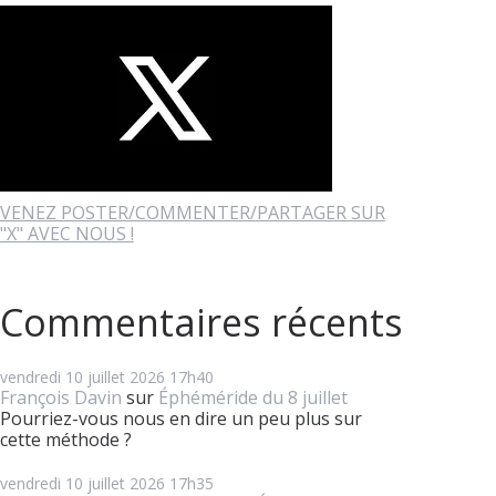
VENEZ POSTER/COMMENTER/PARTAGER SUR
"X" AVEC NOUS !
Commentaires récents
vendredi 10
juillet 2026
17h40
François Davin
sur
Éphéméride du 8 juillet
Pourriez-vous nous en dire un peu plus sur
cette méthode ?
vendredi 10
juillet 2026
17h35