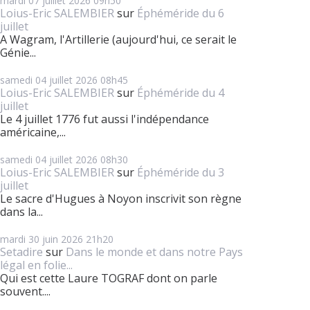
mardi 07
juillet 2026
09h50
Loius-Eric SALEMBIER
sur
Éphéméride du 6
juillet
A Wagram, l'Artillerie (aujourd'hui, ce serait le
Génie...
samedi 04
juillet 2026
08h45
Loius-Eric SALEMBIER
sur
Éphéméride du 4
juillet
Le 4 juillet 1776 fut aussi l'indépendance
américaine,...
samedi 04
juillet 2026
08h30
Loius-Eric SALEMBIER
sur
Éphéméride du 3
juillet
Le sacre d'Hugues à Noyon inscrivit son règne
dans la...
mardi 30
juin 2026
21h20
Setadire
sur
Dans le monde et dans notre Pays
légal en folie...
Qui est cette Laure TOGRAF dont on parle
souvent....