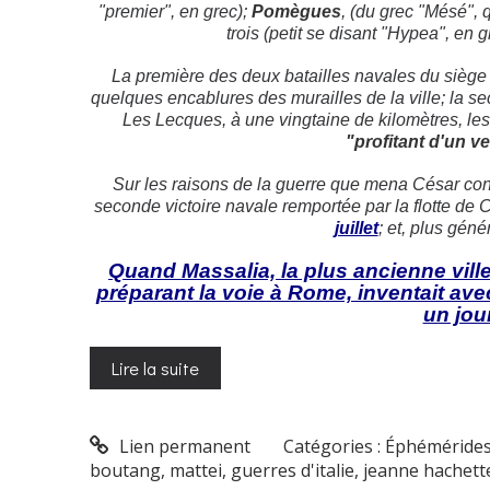
"premier", en grec);
Pomègues
,
(du grec "Mésé", qu
trois (petit se disant "Hypea", en 
La première des deux batailles navales du siège d
quelques encablures des murailles de la ville; la seco
Les Lecques, à une vingtaine de kilomètres, les
"
profitant d'un v
Sur les raisons de la guerre que mena César con
seconde victoire navale remportée par la flotte de 
juillet
; et, plus géné
Quand Massalia, la plus ancienne ville
préparant la voie à Rome, inventait avec
un jour
Lire la suite
Lien permanent
Catégories :
Éphéméride
boutang
,
mattei
,
guerres d'italie
,
jeanne hachett