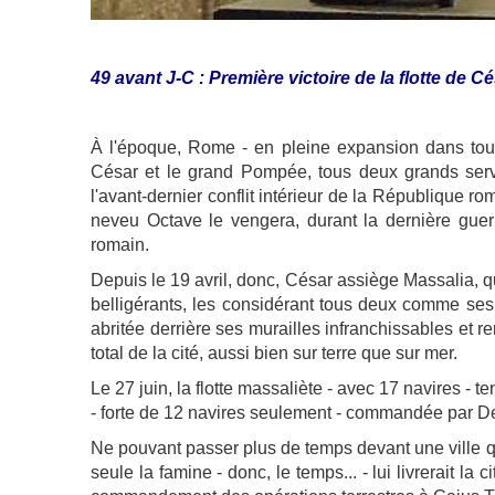
49 avant J-C : Première victoire de la flotte de Cé
À l'époque, Rome - en pleine expansion dans tous 
César et le grand Pompée, tous deux grands servi
l'avant-dernier conflit intérieur de la République r
neveu Octave le vengera, durant la dernière guerre ci
romain.
Depuis le 19 avril, donc, César assiège Massalia, qu
belligérants, les considérant tous deux comme ses am
abritée derrière ses murailles infranchissables et 
total de la cité, aussi bien sur terre que sur mer.
Le 27 juin, la flotte massaliète - avec 17 navires - t
- forte de 12 navires seulement - commandée par D
Ne pouvant passer plus de temps devant une ville qui
seule la famine - donc, le temps... - lui livrerait l