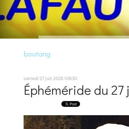
boutang
samedi 27
juin 2026
03h30
Éphéméride du 27 