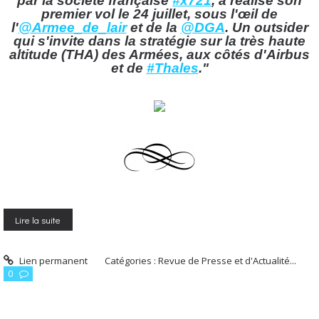
par la société française
#x721
, a réalisé son
premier vol le 24 juillet, sous l'œil de
l'
@Armee_de_lair
et de la
@DGA
. Un outsider
qui s'invite dans la stratégie sur la très haute
altitude (THA) des Armées, aux côtés d'Airbus
et de
#Thales
."
Lire la suite
Lien permanent
Catégories :
Revue de Presse et d'Actualité...
0