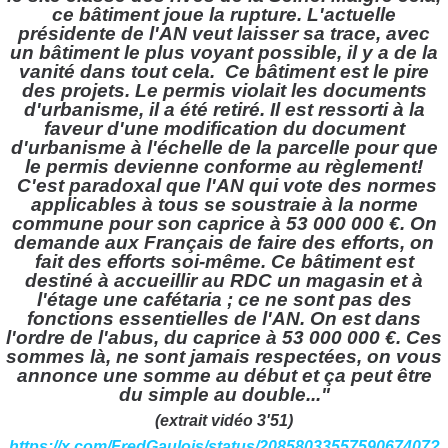
ce bâtiment joue la rupture.
L'actuelle
présidente de l'AN veut laisser sa trace, avec
un bâtiment le plus voyant possible, il y a de la
vanité dans tout cela.
Ce bâtiment est le pire
des projets. Le permis violait les documents
d'urbanisme, il a été retiré. Il est ressorti à la
faveur d'une modification du document
d'urbanisme à l'échelle de la parcelle pour que
le permis devienne conforme au règlement!
C'est paradoxal que l'AN qui vote des normes
applicables à tous se soustraie à la norme
commune pour son caprice à 53 000 000 €.
On
demande aux Français de faire des efforts, on
fait des efforts soi-même. Ce bâtiment est
destiné à accueillir au RDC un magasin et à
l'étage une cafétaria ; ce ne sont pas des
fonctions essentielles de l'AN. On est dans
l'ordre de l'abus, du caprice à 53 000 000 €. Ces
sommes là, ne sont jamais respectées, on vous
annonce une somme au début et ça peut être
du simple au double..."
(extrait vidéo 3'51)
https://x.com/FredGaulois/status/2085803355759067407?