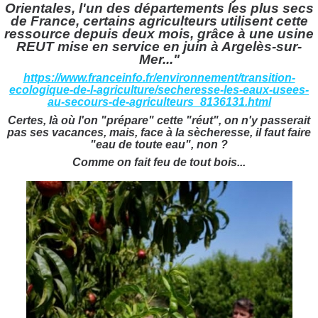
Orientales, l'un des départements les plus secs
de France, certains agriculteurs utilisent cette
ressource depuis deux mois, grâce à une usine
REUT mise en service en juin à Argelès-sur-
Mer..."
https://www.franceinfo.fr/environnement/transition-
ecologique-de-l-agriculture/secheresse-les-eaux-usees-
au-secours-de-agriculteurs_8136131.html
Certes, là où l'on "prépare" cette "réut", on n'y passerait
pas ses vacances, mais, face à la sècheresse, il faut faire
"eau de toute eau", non ?
Comme on fait feu de tout bois...