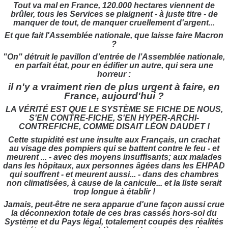
Tout va mal en France, 120.000 hectares viennent de
brûler, tous les Services se plaignent - à juste titre - de
manquer de tout, de manquer cruellement d'argent...
Et que fait l'Assemblée nationale, que laisse faire Macron
?
"On" détruit le pavillon d’entrée de l’Assemblée nationale,
en parfait état, pour en édifier un autre, qui sera une
horreur :
il n'y a vraiment rien de plus urgent à faire, en
France, aujourd'hui ?
LA VÉRITÉ EST QUE LE SYSTÈME SE FICHE DE NOUS,
S'EN CONTRE-FICHE, S'EN HYPER-ARCHI-
CONTREFICHE, COMME DISAIT LÉON DAUDET !
Cette stupidité est une insulte aux Français, un crachat
au visage des pompiers qui se battent contre le feu - et
meurent ... - avec des moyens insuffisants; aux malades
dans les hôpitaux, aux personnes âgées dans les EHPAD
qui souffrent - et meurent aussi... - dans des chambres
non climatisées, à cause de la canicule... et la liste serait
trop longue à établir !
Jamais, peut-être ne sera apparue d'une façon aussi crue
la déconnexion totale de ces bras cassés hors-sol du
Système et du Pays légal, totalement coupés des réalités