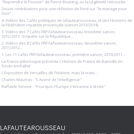
"Reprendre le Pouvoir" de Pierre Boutang, ou la Légitimité retrouvée
Douze contributions pour une réflexion de fond sur "le mariage pour
tous"
4. Vidéos des Cafés politiques de lafautearousseau, et des réunions de
la Fédération royaliste provençale (saison 2013/2014)
3. Vidéos des 7 Cafés FRP/lafautearousseau, troisième saison,
2012/2013 : Enquête sur la République...
2. Vidéos des 8 Cafés FRP/lafautearousseau, deuxième saison,
2011/2012...
1. Les 11 Cafés FRP/lafautearousseau, première saison, 2010/2011...
La France pittoresque présente L'Histoire de France de Bainville en
fondu enchaîné
L'Exposition de Versailles dit l'Histoire, mais la vraie...
Charles Maurras : "L'Avenir de l'Intelligence"
Raffaele Simone : "Pourquoi l'Europe s'enracine à droite"
LAFAUTEAROUSSEAU