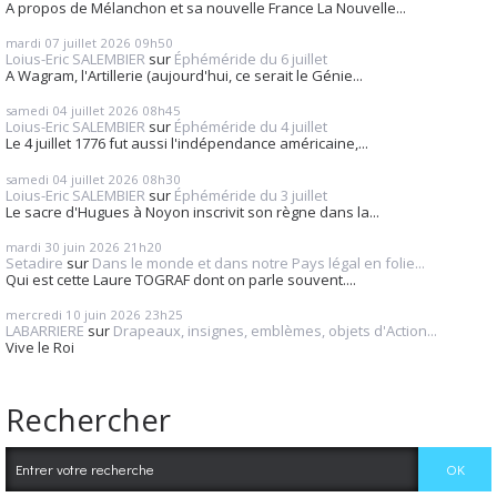
A propos de Mélanchon et sa nouvelle France La Nouvelle...
mardi 07
juillet 2026
09h50
Loius-Eric SALEMBIER
sur
Éphéméride du 6 juillet
A Wagram, l'Artillerie (aujourd'hui, ce serait le Génie...
samedi 04
juillet 2026
08h45
Loius-Eric SALEMBIER
sur
Éphéméride du 4 juillet
Le 4 juillet 1776 fut aussi l'indépendance américaine,...
samedi 04
juillet 2026
08h30
Loius-Eric SALEMBIER
sur
Éphéméride du 3 juillet
Le sacre d'Hugues à Noyon inscrivit son règne dans la...
mardi 30
juin 2026
21h20
Setadire
sur
Dans le monde et dans notre Pays légal en folie...
Qui est cette Laure TOGRAF dont on parle souvent....
mercredi 10
juin 2026
23h25
LABARRIERE
sur
Drapeaux, insignes, emblèmes, objets d'Action...
Vive le Roi
Rechercher