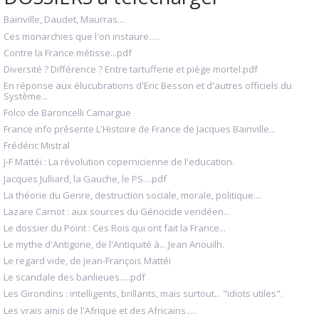
Bainville, Daudet, Maurras....
Ces monarchies que l'on instaure.....
Contre la France métisse...pdf
Diversité ? Différence ? Entre tartufferie et piège mortel.pdf
En réponse aux élucubrations d'Eric Besson et d'autres officiels du
Système...
Folco de Baroncelli Camargue
France info présente L'Histoire de France de Jacques Bainville...
Frédéric Mistral
J-F Mattéi : La révolution copernicienne de l'education.
Jacques Julliard, la Gauche, le PS....pdf
La théorie du Genre, destruction sociale, morale, politique....
Lazare Carnot : aux sources du Génocide vendéen...
Le dossier du Point : Ces Rois qui ont fait la France...
Le mythe d'Antigone, de l'Antiquité à... Jean Anouilh.
Le regard vide, de Jean-François Mattéi
Le scandale des banlieues.....pdf
Les Girondins : intelligents, brillants, mais surtout... "idiots utiles".
Les vrais amis de l'Afrique et des Africains.....