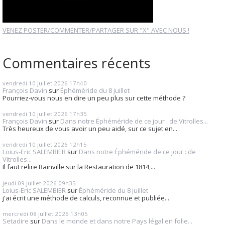
VENEZ POSTER/COMMENTER/PARTAGER SUR "X" AVEC NOUS !
Commentaires récents
vendredi 10
juillet 2026
17h40
François Davin
sur
Éphéméride du 8 juillet
Pourriez-vous nous en dire un peu plus sur cette méthode ?
vendredi 10
juillet 2026
17h35
François Davin
sur
Dans notre Éphéméride de ce jour : de Vitrolles...
Très heureux de vous avoir un peu aidé, sur ce sujet en...
vendredi 10
juillet 2026
12h15
Loius-Eric SALEMBIER
sur
Dans notre Éphéméride de ce jour : de
Vitrolles...
Il faut relire Bainville sur la Restauration de 1814,...
jeudi 09
juillet 2026
09h35
Loius-Eric SALEMBIER
sur
Éphéméride du 8 juillet
j'ai écrit une méthode de calculs, reconnue et publiée...
mercredi 08
juillet 2026
13h05
Setadire
sur
Dans le monde et dans notre Pays légal en folie...