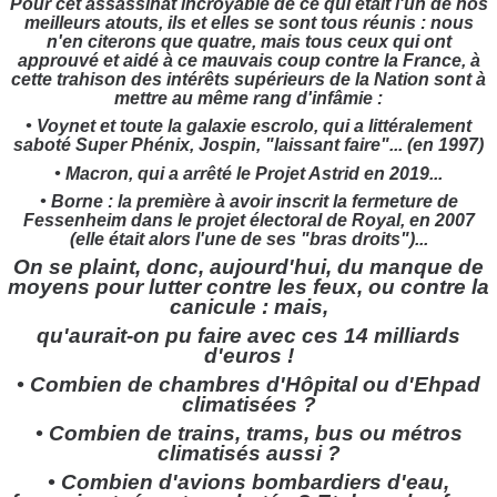
Pour cet assassinat incroyable de ce qui était l'un de nos
meilleurs atouts, ils et elles se sont tous réunis : nous
n'en citerons que quatre, mais tous ceux qui ont
approuvé et aidé à ce mauvais coup contre la France, à
cette trahison des intérêts supérieurs de la Nation sont à
mettre au même rang d'infâmie :
• Voynet et toute la galaxie escrolo, qui a littéralement
saboté Super Phénix, Jospin, "laissant faire"... (en 1997)
• Macron, qui a arrêté le Projet Astrid en 2019...
• Borne : la première à avoir inscrit la fermeture de
Fessenheim dans le projet électoral de Royal, en 2007
(elle était alors l'une de ses "bras droits")...
On se plaint, donc, aujourd'hui, du manque de
moyens pour lutter contre les feux, ou contre la
canicule : mais,
qu'aurait-on pu faire avec ces 14 milliards
d'euros !
• Combien de chambres d'Hôpital ou d'Ehpad
climatisées ?
• Combien de trains, trams, bus ou métros
climatisés aussi ?
• Combien d'avions bombardiers d'eau,