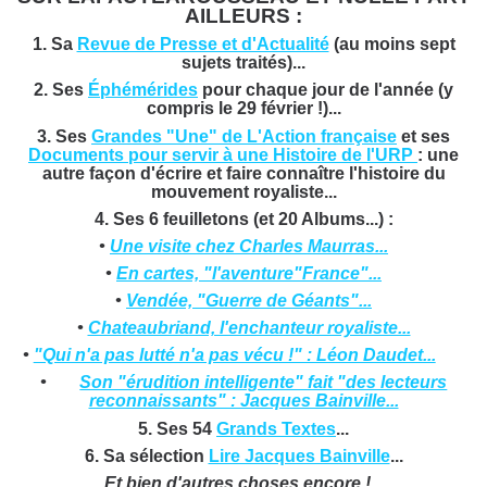
AILLEURS :
1. Sa
Revue de Presse et d'Actualité
(au moins sept
sujets traités)...
2. Ses
Éphémérides
pour chaque jour de l'année (y
compris le 29 février !)...
3. Ses
Grandes "Une" de L'Action française
et ses
Documents pour servir à une Histoire de l'URP
: une
autre façon d'écrire et faire connaître l'histoire du
mouvement royaliste...
4. Ses 6 feuilletons (et 20 Albums...) :
•
Une visite chez Charles Maurras...
•
En cartes, "l'aventure"France"...
•
Vendée, "Guerre de Géants"...
•
Chateaubriand, l'enchanteur royaliste...
•
"Qui n'a pas lutté n'a pas vécu !" : Léon Daudet...
•
Son "érudition intelligente" fait "des lecteurs
reconnaissants" : Jacques Bainville...
5. Ses 54
Grands Textes
...
6. Sa sélection
Lire Jacques Bainville
...
Et bien d'autres choses encore !...