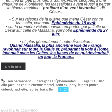
eut lieu un peu plus loin, à Saint-Cyr/Les Lecques, à une
vingtaine de kilomètres, les Massaliotes ayant réussi à percer
le blocus maritime, "
profitant d'un vent favorable"
,
dit
César...
• Sur les raisons de la guerre que mena César contre
Massalia, voir notre
Éphéméride du 19 avril
;
• sur la première victoire navale remportée par la flotte de
César sur celle de Massalia, voir notre
Éphéméride du 27
juin
;
• et, plus généralement, notre Évocation :
Quand Massalia, la plus ancienne ville de France,
rayonnait sur toute la Gaule et, préparant la voie à Rome,
inventait avec les Celtes, les bases de ce qui deviendrait,
un jour, la France...
Lire la suite
Lien permanent
Catégories :
Éphémérides
Tags :
31 juillet
,
albi
,
jacques coeur
,
etienne marcel
,
saint exupery
,
le petit prince
,
diderot
,
hachette
,
jaurès
,
bainville
0
jeudi 30
juillet 2026
04h00