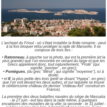
L'archipel du Frioul - où s'était installée la flotte romaine - peut
à la fois bloquer et/ou protéger la rade de Marseille. Il se
compose de trois îles :
• Ratonneau
, à gauche sur la photo, qui est la première (et la
plus grande) que l'on rencontre en venant du large et que les
Grecs appelèrent donc, tout naturellement, "Proté" (qui
signifie "premier" , en grec);
• Pomègues
, (du grec "Mésé", qui signifie "moyenne"), ici à
droite;
•
et
If
, la plus petite des trois (petit se disant "Hypea", en grec)
que l'on voit devant les deux autres, et sur laquelle se trouve
le célébrissime château (le dernier "château-fort" construit en
France).
La première des deux batailles navales du siège de Massalia
- le 27 juin - eut lieu dans la rade même, à quelques
encablures des murailles de la ville; la seconde - le 31 juillet -