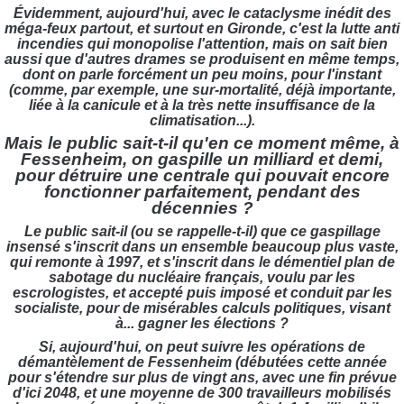
Évidemment, aujourd'hui, avec le cataclysme inédit des
méga-feux partout, et surtout en Gironde, c'est la lutte anti
incendies qui monopolise l'attention, mais on sait bien
aussi que d'autres drames se produisent en même temps,
dont on parle forcément un peu moins, pour l'instant
(comme, par exemple, une sur-mortalité, déjà importante,
liée à la canicule et à la très nette insuffisance de la
climatisation...).
Mais le public sait-t-il qu'en ce moment même, à
Fessenheim, on gaspille un milliard et demi,
pour détruire une centrale qui pouvait encore
fonctionner parfaitement, pendant des
décennies ?
Le public sait-il (ou se rappelle-t-il) que ce gaspillage
insensé s'inscrit dans un ensemble beaucoup plus vaste,
qui remonte à 1997, et s'inscrit dans le démentiel plan de
sabotage du nucléaire français, voulu par les
escrologistes, et accepté puis imposé et conduit par les
socialiste, pour de misérables calculs politiques, visant
à... gagner les élections ?
Si, aujourd'hui, on peut suivre les opérations de
démantèlement de Fessenheim (débutées cette année
pour s'étendre sur plus de vingt ans, avec une fin prévue
d'ici 2048, et une moyenne de 300 travailleurs mobilisés