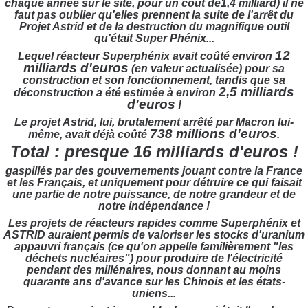
chaque année sur le site, pour un coût de1,4 milliard) il ne
faut pas oublier qu'elles prennent la suite de l'arrêt du
Projet Astrid et de la destruction du magnifique outil
qu'était Super Phénix...
12
Lequel réacteur
Superphénix
avait coûté environ
milliards d'euros
(en valeur actualisée) pour sa
construction et son fonctionnement, tandis que sa
2,5 milliards
déconstruction a été estimée à environ
d'euros
!
Le projet Astrid, lui, brutalement arrêté par Macron lui-
738 millions d'euros
même, avait déjà coûté
.
Total : presque 16 milliards d'euros !
gaspillés par des gouvernements jouant contre la France
et les Français, et uniquement pour détruire ce qui faisait
une partie de notre puissance, de notre grandeur et de
notre indépendance !
Les projets de réacteurs rapides comme
Superphénix
et
ASTRID
auraient permis de valoriser les stocks d'uranium
appauvri français (ce qu'on appelle familièrement "les
déchets nucléaires") pour produire de l'électricité
pendant des millénaires, nous donnant au moins
quarante ans d'avance sur les Chinois et les états-
uniens...