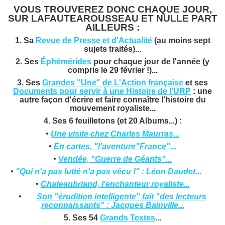
VOUS TROUVEREZ DONC CHAQUE JOUR,
SUR LAFAUTEAROUSSEAU ET NULLE PART
AILLEURS :
1. Sa
Revue de Presse et d'Actualité
(au moins sept
sujets traités)...
2. Ses
Éphémérides
pour chaque jour de l'année (y
compris le 29 février !)...
3. Ses
Grandes "Une" de L'Action française
et ses
Documents pour servir à une Histoire de l'URP
: une
autre façon d'écrire et faire connaître l'histoire du
mouvement royaliste...
4. Ses 6 feuilletons (et 20 Albums...) :
•
Une visite chez Charles Maurras...
•
En cartes, "l'aventure"France"...
•
Vendée, "Guerre de Géants"...
•
"Qui n'a pas lutté n'a pas vécu !" : Léon Daudet...
•
Chateaubriand, l'enchanteur royaliste...
•
Son "érudition intelligente" fait "des lecteurs
reconnaissants" : Jacques Bainville...
5. Ses 54
Grands Textes
...