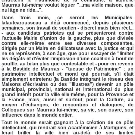
Maurras lui-même voulut léguer "...ma vielle maison, que
nul âge ne ride...".
Dans trois mois, ce seront les Municipales.
lafautearousseau a déjà commencé, depuis plusieurs
semaines, son travail de soutien - discret mais bien réel...
- aux candidats patriotes qui se présenteront contre
l'actuelle Mairie d'union de la gauche, plus que divisée
contre elle-même entre ses diverses composantes,
dirigée par un Maire en délicatesse avec la justice et qui
ne se représente, à son âge, que pour essayer de "limiter
les dégâts et d'éviter l'implosion d'une coalition à bout de
souffle, au bilan plus que contestable et - pour en revenir
à la Bastide de Maurras - "tueuse de Patrimoine" : un
patrimoine intellectuel et moral qui pourrait, s'il était
simplement entretenu (la Bastide intégrant le réseau des
Maisons d'écrivains ou des "Illustres") devenir un pôle
municipal, provincial, national et international du plus
grand intérêt pour la ville elle-même, pour la Provence et
la France, mais, aussi et surtout, pour la Culture, au
moyen d'échanges, de rencontres et dialogues, de
Colloques sur Maurras lui-même, sa vie, son ouvre, son
influence dans le monde entier.
Tout le monde serait gagnant à la création de ce pôle
intellectuel, qui rendrait son Académicien à Martigues, et
ferait briller la ville bien au-delà de ses limites