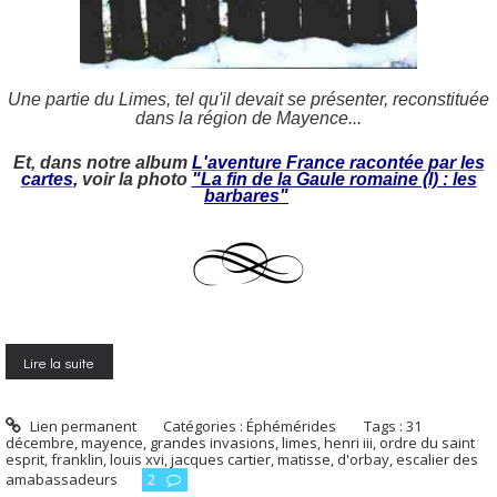
Une partie du Limes, tel qu'il devait se présenter, reconstituée
dans la région de Mayence...
Et, dans notre album
L'aventure France racontée par les
cartes
,
voir la photo
"La fin de la Gaule romaine (I) : les
barbares"
Lire la suite
Lien permanent
Catégories :
Éphémérides
Tags :
31
décembre
,
mayence
,
grandes invasions
,
limes
,
henri iii
,
ordre du saint
esprit
,
franklin
,
louis xvi
,
jacques cartier
,
matisse
,
d'orbay
,
escalier des
amabassadeurs
2