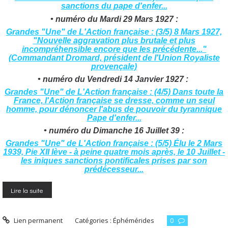
sanctions du pape d'enfer...
• numéro du Mardi 29 Mars 1927 :
Grandes "Une" de L'Action française : (3/5) 8 Mars 1927,
"Nouvelle aggravation plus brutale et plus
incompréhensible encore que les précédente..."
(Commandant Dromard, président de l'Union Royaliste
provençale)
• numéro du Vendredi 14 Janvier 1927 :
Grandes "Une" de L'Action française : (4/5) Dans toute la
France, l'Action française se dresse, comme un seul
homme, pour dénoncer l'abus de pouvoir du tyrannique
Pape d'enfer...
• numéro du Dimanche 16 Juillet 39 :
Grandes "Une" de L'Action française : (5/5) Élu le 2 Mars
1939, Pie XII lève - à peine quatre mois après, le 10 Juillet -
les iniques sanctions pontificales prises par son
prédécesseur...
Lire la suite
Lien permanent
Catégories :
Éphémérides
0