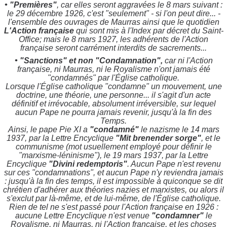
• "Premières"
, car elles seront aggravées le 8 mars suivant :
le 29 décembre 1926, c'est "seulement" - si l'on peut dire... -
l'ensemble des ouvrages de Maurras ainsi que le quotidien
L'Action française
qui sont mis à l'Index par décret du Saint-
Office; mais le 8 mars 1927, les adhérents de l'Action
française seront carrément interdits de sacrements...
• "Sanctions" et non "Condamnation",
car ni l'Action
française, ni Maurras, ni le Royalisme n'ont jamais été
"condamnés" par l'Église catholique.
Lorsque l'Église catholique "condamne" un mouvement, une
doctrine, une théorie, une personne... il s'agit d'un acte
définitif et irrévocable, absolument irréversible, sur lequel
aucun Pape ne pourra jamais revenir, jusqu'à la fin des
Temps.
Ainsi, le pape Pie XI a
"condamné"
le nazisme le 14 mars
1937, par la Lettre Encyclique
"Mit brenender sorge"
, et le
communisme (mot usuellement employé pour définir le
"marxisme-léninisme"), le 19 mars 1937, par la Lettre
Encyclique
"Divini redemptoris"
. Aucun Pape n'est revenu
sur ces "condamnations", et aucun Pape n'y reviendra jamais
: jusqu'à la fin des temps, il est impossible à quiconque se dit
chrétien d'adhérer aux théories nazies et marxistes, ou alors il
s'exclut par là-même, et de lui-même, de l'Église catholique.
Rien de tel ne s'est passé pour l'Action française en 1926 :
aucune Lettre Encyclique n'est venue
"condamner"
le
Royalisme, ni Maurras, ni l'Action française, et l
es choses