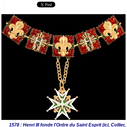
1578 : Henri III fonde l'Ordre du Saint Esprit (ici, Collier,