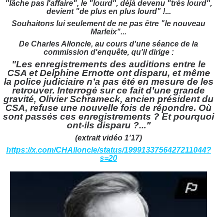
"lâche pas l'affaire", le "lourd", déjà devenu "très lourd",
devient "de plus en plus lourd" !...
Souhaitons lui seulement de ne pas être "le nouveau
Marleix"...
De Charles Alloncle, au cours d'une séance de la
commission d'enquête, qu'il dirige :
"Les enregistrements des auditions entre le
CSA et Delphine Ernotte ont disparu, et même
la police judiciaire n’a pas été en mesure de les
retrouver. Interrogé sur ce fait d’une grande
gravité, Olivier Schrameck, ancien président du
CSA, refuse une nouvelle fois de répondre. Où
sont passés ces enregistrements ? Et pourquoi
ont-ils disparu ?..."
(extrait vidéo 1'17)
https://x.com/CHAlloncle/status/1999133756427211044?
s=20