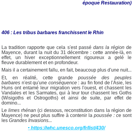
époque Restauration)
406 : Les tribus barbares franchissent le Rhin
La tradition rapporte que cela s'est passé
dans la région
de
Mayence, durant la nuit du 31 décembre : cette année-là, en
effet, un hiver exceptionnellement rigoureux a gelé le
fleuve durablement et en profondeur.
Mais il a certainement fallu, en fait, beaucoup plus d'une nuit...
Et, en réalité, cette grande
poussée des peuples
barbares
n'est qu'une
conséquence
: au fin fond de l'Asie, les
Huns ont entamé leur migration vers l'ouest, et chassent les
Vandales et les Sarmates, qui à leur tour chassent les Goths
(Wisigoths et Ostrogoths) et ainsi de suite, par effet de
domino...
Le
limes rhénan
(ci dessous, reconstitution dans la région de
Mayence) ne peut plus suffire à contenir la
poussée : c
e sont
les
Grandes Invasions...
• https://whc.unesco.org/fr/list/430/