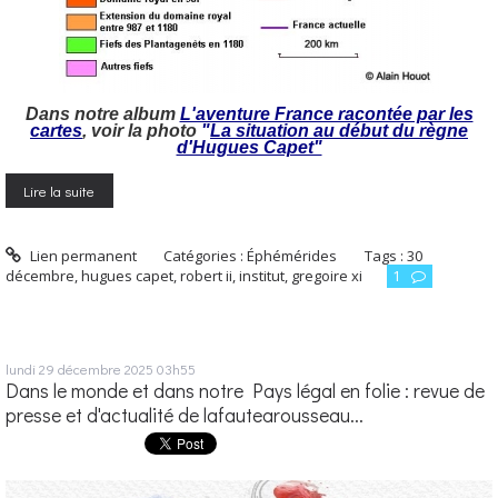
Dans notre album
L'aventure France racontée par les
cartes
, voir la photo
"
La situation au début du règne
d'Hugues Capet"
Lire la suite
Lien permanent
Catégories :
Éphémérides
Tags :
30
décembre
,
hugues capet
,
robert ii
,
institut
,
gregoire xi
1
lundi 29
décembre 2025
03h55
Dans le monde et dans notre Pays légal en folie : revue de
presse et d'actualité de lafautearousseau...