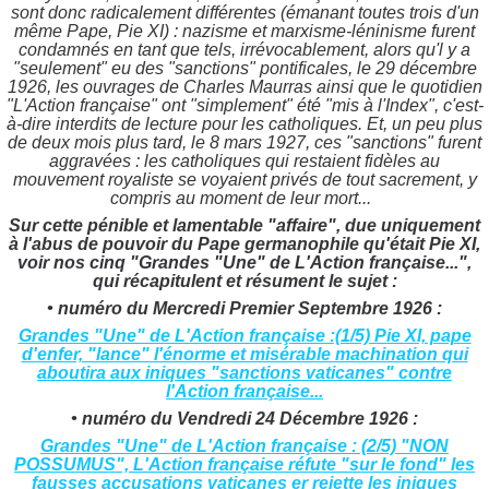
sont donc radicalement différentes (émanant toutes trois d'un
même Pape, Pie XI) : nazisme et marxisme-léninisme furent
condamnés en tant que tels, irrévocablement, alors qu'l y a
"seulement" eu des "sanctions" pontificales, le 29 décembre
1926, les ouvrages de Charles Maurras ainsi que le quotidien
"L'Action française" ont "simplement" été "mis à l'Index", c'est-
à-dire interdits de lecture pour les catholiques. Et, un peu plus
de deux mois plus tard, le 8 mars 1927, ces "sanctions" furent
aggravées : les catholiques qui restaient fidèles au
mouvement royaliste se voyaient privés de tout sacrement, y
compris au moment de leur mort...
Sur cette pénible et lamentable "affaire", due uniquement
à l'abus de pouvoir du Pape germanophile qu'était Pie XI,
voir nos cinq "Grandes "Une" de L'Action française...",
qui récapitulent et résument le sujet :
• numéro du Mercredi Premier Septembre 1926 :
Grandes "Une" de L'Action française :(1/5) Pie XI, pape
d'enfer, "lance" l'énorme et misérable machination qui
aboutira aux iniques "sanctions vaticanes" contre
l'Action française...
• numéro du Vendredi 24 Décembre 1926 :
Grandes "Une" de L'Action française : (2/5) "NON
POSSUMUS", L'Action française réfute "sur le fond" les
fausses accusations vaticanes er rejette les iniques