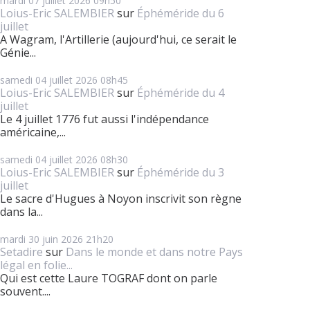
mardi 07
juillet 2026
09h50
Loius-Eric SALEMBIER
sur
Éphéméride du 6
juillet
A Wagram, l'Artillerie (aujourd'hui, ce serait le
Génie...
samedi 04
juillet 2026
08h45
Loius-Eric SALEMBIER
sur
Éphéméride du 4
juillet
Le 4 juillet 1776 fut aussi l'indépendance
américaine,...
samedi 04
juillet 2026
08h30
Loius-Eric SALEMBIER
sur
Éphéméride du 3
juillet
Le sacre d'Hugues à Noyon inscrivit son règne
dans la...
mardi 30
juin 2026
21h20
Setadire
sur
Dans le monde et dans notre Pays
légal en folie...
Qui est cette Laure TOGRAF dont on parle
souvent....