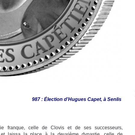
987 : Élection d'Hugues Capet, à Senlis
tie franque, celle de Clovis et de ses successeurs,
t laissa la place à la deuxième dynastie, celle de