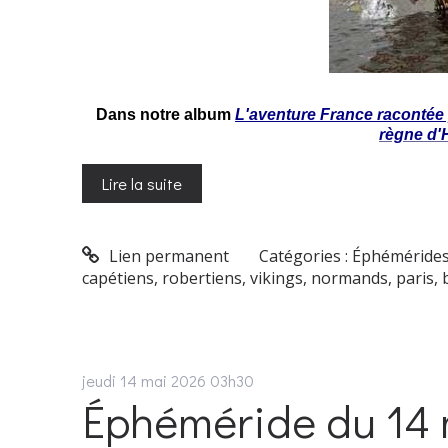
Dans notre album
L'aventure France racontée p
règne d'
Lire la suite
Lien permanent
Catégories :
Éphéméride
capétiens
,
robertiens
,
vikings
,
normands
,
paris
,
jeudi 14
mai 2026
03h30
Éphéméride du 14