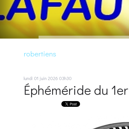
robertiens
lundi 01
juin 2026
03h30
Éphéméride du 1er 