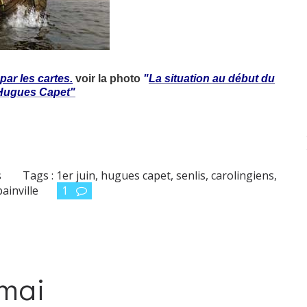
ar les cartes.
voir la photo
"
La situation au début du
Hugues Capet"
s
Tags :
1er juin
,
hugues capet
,
senlis
,
carolingiens
,
bainville
1
 mai