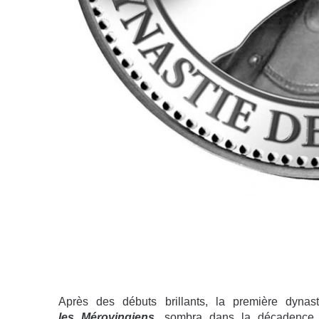
Après des débuts brillants, la première dynas
les Mérovingiens
, sombra dans la décadence e