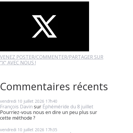
VENEZ POSTER/COMMENTER/PARTAGER SUR
"X" AVEC NOUS !
Commentaires récents
vendredi 10
juillet 2026
17h40
François Davin
sur
Éphéméride du 8 juillet
Pourriez-vous nous en dire un peu plus sur
cette méthode ?
vendredi 10
juillet 2026
17h35