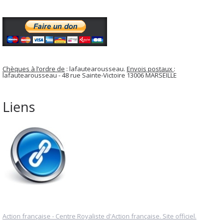
Chèques à l’ordre de
: lafautearousseau.
Envois postaux
:
lafautearousseau - 48 rue Sainte-Victoire 13006 MARSEILLE
Liens
Action française - Centre Royaliste d'Action française. Site officiel.