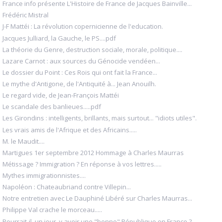
France info présente L'Histoire de France de Jacques Bainville...
Frédéric Mistral
J-F Mattéi : La révolution copernicienne de l'education.
Jacques Julliard, la Gauche, le PS....pdf
La théorie du Genre, destruction sociale, morale, politique....
Lazare Carnot : aux sources du Génocide vendéen...
Le dossier du Point : Ces Rois qui ont fait la France...
Le mythe d'Antigone, de l'Antiquité à... Jean Anouilh.
Le regard vide, de Jean-François Mattéi
Le scandale des banlieues.....pdf
Les Girondins : intelligents, brillants, mais surtout... "idiots utiles".
Les vrais amis de l'Afrique et des Africains.....
M. le Maudit....
Martigues 1er septembre 2012 Hommage à Charles Maurras
Métissage ? Immigration ? En réponse à vos lettres.....
Mythes immigrationnistes....
Napoléon : Chateaubriand contre Villepin...
Notre entretien avec Le Dauphiné Libéré sur Charles Maurras...
Philippe Val crache le morceau.....
Pourrait-il, un jour, y avoir une "bonne" République en France ?