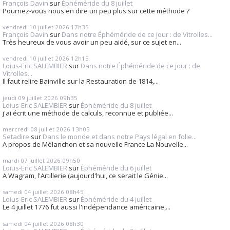
François Davin
sur
Éphéméride du 8 juillet
Pourriez-vous nous en dire un peu plus sur cette méthode ?
vendredi 10
juillet 2026
17h35
François Davin
sur
Dans notre Éphéméride de ce jour : de Vitrolles...
Très heureux de vous avoir un peu aidé, sur ce sujet en...
vendredi 10
juillet 2026
12h15
Loius-Eric SALEMBIER
sur
Dans notre Éphéméride de ce jour : de
Vitrolles...
Il faut relire Bainville sur la Restauration de 1814,...
jeudi 09
juillet 2026
09h35
Loius-Eric SALEMBIER
sur
Éphéméride du 8 juillet
j'ai écrit une méthode de calculs, reconnue et publiée...
mercredi 08
juillet 2026
13h05
Setadire
sur
Dans le monde et dans notre Pays légal en folie...
A propos de Mélanchon et sa nouvelle France La Nouvelle...
mardi 07
juillet 2026
09h50
Loius-Eric SALEMBIER
sur
Éphéméride du 6 juillet
A Wagram, l'Artillerie (aujourd'hui, ce serait le Génie...
samedi 04
juillet 2026
08h45
Loius-Eric SALEMBIER
sur
Éphéméride du 4 juillet
Le 4 juillet 1776 fut aussi l'indépendance américaine,...
samedi 04
juillet 2026
08h30