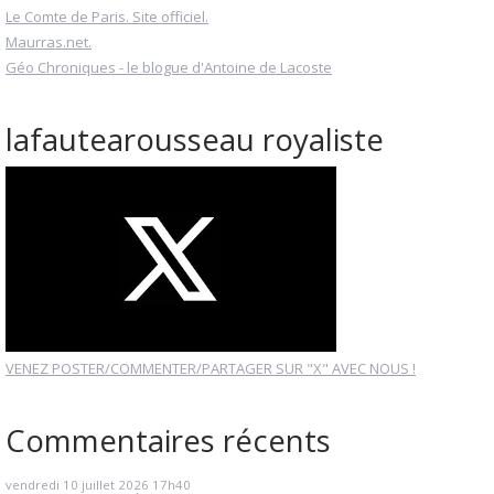
Le Comte de Paris. Site officiel.
Maurras.net.
Géo Chroniques - le blogue d'Antoine de Lacoste
lafautearousseau royaliste
VENEZ POSTER/COMMENTER/PARTAGER SUR "X" AVEC NOUS !
Commentaires récents
vendredi 10
juillet 2026
17h40