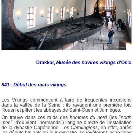
Drakkar,
Musée des navires vikings
d'Oslo
841 : Début des raids vikings
Les Vikings commencent à faire de fréquentes incursions
dans la vallée de la Seine : ils ravagent une première fois
Rouen et pillent les abbayes de Saint-Ouen et Jumièges.
On trouve dans ces raids des
hommes du nord
(les "
north
men"
, d'où vient "normands") l'origine directe de l'installation
de la dynastie Capétienne. Les
Carolingiens
, en effet, après
les débuts brillants de leur dynastie, se révèleront incapables