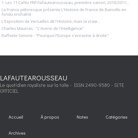
1. Les 11 Cafés FRP/lafautearousseau, première saison, 2010/2011...
La France pittoresque présente L'Histoire de France de Bainville en
fondu enchaîné
L'Exposition de Versailles dit l'Histoire, mais la vraie...
Charles Maurras : "L'Avenir de l'Intelligence"
Raffaele Simone : "Pourquoi l'Europe s'enracine à droite"
LAFAUTEAROUSSEAU
Le quotidien royaliste sur la toile - ISSN 2490-9580 - SITE
OFFICIEL
Accueil
À propos
Notes
Catégories
Archives