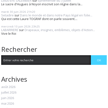
Loius-Eric SALEMBIER
sur
Éphéméride du 3 juillet
Le sacre d'Hugues à Noyon inscrivit son règne dans la...
mardi 30
juin 2026
21h20
Setadire
sur
Dans le monde et dans notre Pays légal en folie...
Qui est cette Laure TOGRAF dont on parle souvent....
mercredi 10
juin 2026
23h25
LABARRIERE
sur
Drapeaux, insignes, emblèmes, objets d'Action...
Vive le Roi
Rechercher
Archives
août 2026
juillet 2026
juin 2026
mai 2026