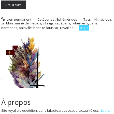
Lire la suite
Lien permanent
Catégories :
Éphémérides
Tags :
14 mai
,
louis
xii
,
blois
,
marie de medicis
,
vikings
,
capétiens
,
robertiens
,
paris
,
normands
,
bainville
,
henri iv
,
louis xiii
,
ravaillac
0
À propos
Site royaliste quotidien, dans lafautearousseau , l'actualité est...
Lire la