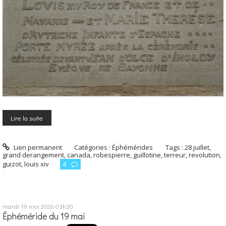
Lire la suite
Lien permanent
Catégories :
Éphémérides
Tags :
28 juillet
,
grand derangement
,
canada
,
robespierre
,
guillotine
,
terreur
,
revolution
,
guizot
,
louis xiv
4
mardi 19
mai 2026
03h30
Éphéméride du 19 mai