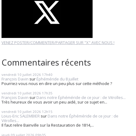
VENEZ POSTER/COMMENTER/PARTAGER SUR "X" AVEC NOUS !
Commentaires récents
vendredi 10
juillet 2026
17h40
François Davin
sur
Éphéméride du 8 juillet
Pourriez-vous nous en dire un peu plus sur cette méthode ?
vendredi 10
juillet 2026
17h35
François Davin
sur
Dans notre Éphéméride de ce jour : de Vitrolles...
Très heureux de vous avoir un peu aidé, sur ce sujet en...
vendredi 10
juillet 2026
12h15
Loius-Eric SALEMBIER
sur
Dans notre Éphéméride de ce jour : de
Vitrolles...
Il faut relire Bainville sur la Restauration de 1814,...
jeudi 09
juillet 2026
09h35