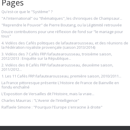
Pages
Qu'est-ce que le "Système" ?
"A l'international" ou "thématiques", les chroniques de Champsaur...
"Reprendre le Pouvoir" de Pierre Boutang, ou la Légitimité retrouvée
Douze contributions pour une réflexion de fond sur "le mariage pour
tous"
4. Vidéos des Cafés politiques de lafautearousseau, et des réunions de
la Fédération royaliste provençale (saison 2013/2014)
3. Vidéos des 7 Cafés FRP/lafautearousseau, troisième saison,
2012/2013 : Enquête sur la République...
2. Vidéos des 8 Cafés FRP/lafautearousseau, deuxième saison,
2011/2012...
1. Les 11 Cafés FRP/lafautearousseau, première saison, 2010/2011...
La France pittoresque présente L'Histoire de France de Bainville en
fondu enchaîné
L'Exposition de Versailles dit l'Histoire, mais la vraie...
Charles Maurras : "L'Avenir de l'Intelligence"
Raffaele Simone : "Pourquoi l'Europe s'enracine à droite"