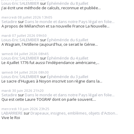
Loius-Eric SALEMBIER
sur
Éphéméride du 8 juillet
j'ai écrit une méthode de calculs, reconnue et publiée...
mercredi 08
juillet 2026
13h05
Setadire
sur
Dans le monde et dans notre Pays légal en folie...
A propos de Mélanchon et sa nouvelle France La Nouvelle...
mardi 07
juillet 2026
09h50
Loius-Eric SALEMBIER
sur
Éphéméride du 6 juillet
A Wagram, l'Artillerie (aujourd'hui, ce serait le Génie...
samedi 04
juillet 2026
08h45
Loius-Eric SALEMBIER
sur
Éphéméride du 4 juillet
Le 4 juillet 1776 fut aussi l'indépendance américaine,...
samedi 04
juillet 2026
08h30
Loius-Eric SALEMBIER
sur
Éphéméride du 3 juillet
Le sacre d'Hugues à Noyon inscrivit son règne dans la...
mardi 30
juin 2026
21h20
Setadire
sur
Dans le monde et dans notre Pays légal en folie...
Qui est cette Laure TOGRAF dont on parle souvent....
mercredi 10
juin 2026
23h25
LABARRIERE
sur
Drapeaux, insignes, emblèmes, objets d'Action...
Vive le Roi