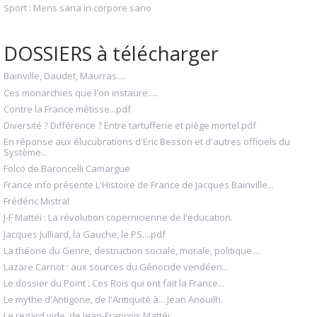
Sport : Mens sana in corpore sano
DOSSIERS à télécharger
Bainville, Daudet, Maurras....
Ces monarchies que l'on instaure.....
Contre la France métisse...pdf
Diversité ? Différence ? Entre tartufferie et piège mortel.pdf
En réponse aux élucubrations d'Eric Besson et d'autres officiels du
Système...
Folco de Baroncelli Camargue
France info présente L'Histoire de France de Jacques Bainville...
Frédéric Mistral
J-F Mattéi : La révolution copernicienne de l'education.
Jacques Julliard, la Gauche, le PS....pdf
La théorie du Genre, destruction sociale, morale, politique....
Lazare Carnot : aux sources du Génocide vendéen...
Le dossier du Point : Ces Rois qui ont fait la France...
Le mythe d'Antigone, de l'Antiquité à... Jean Anouilh.
Le regard vide, de Jean-François Mattéi