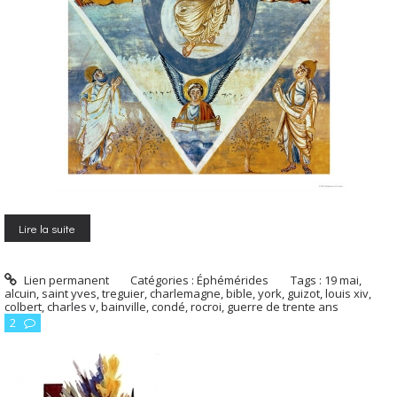
Lire la suite
Lien permanent
Catégories :
Éphémérides
Tags :
19 mai
,
alcuin
,
saint yves
,
treguier
,
charlemagne
,
bible
,
york
,
guizot
,
louis xiv
,
colbert
,
charles v
,
bainville
,
condé
,
rocroi
,
guerre de trente ans
2