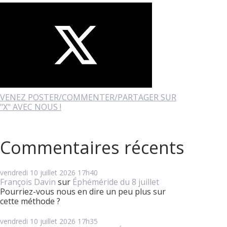
VENEZ POSTER/COMMENTER/PARTAGER SUR
"X" AVEC NOUS !
Commentaires récents
vendredi 10
juillet 2026
17h40
François Davin
sur
Éphéméride du 8 juillet
Pourriez-vous nous en dire un peu plus sur
cette méthode ?
vendredi 10
juillet 2026
17h35