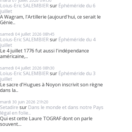
mardi 07
juillet 2026
09h50
Loius-Eric SALEMBIER
sur
Éphéméride du 6
juillet
A Wagram, l'Artillerie (aujourd'hui, ce serait le
Génie...
samedi 04
juillet 2026
08h45
Loius-Eric SALEMBIER
sur
Éphéméride du 4
juillet
Le 4 juillet 1776 fut aussi l'indépendance
américaine,...
samedi 04
juillet 2026
08h30
Loius-Eric SALEMBIER
sur
Éphéméride du 3
juillet
Le sacre d'Hugues à Noyon inscrivit son règne
dans la...
mardi 30
juin 2026
21h20
Setadire
sur
Dans le monde et dans notre Pays
légal en folie...
Qui est cette Laure TOGRAF dont on parle
souvent....