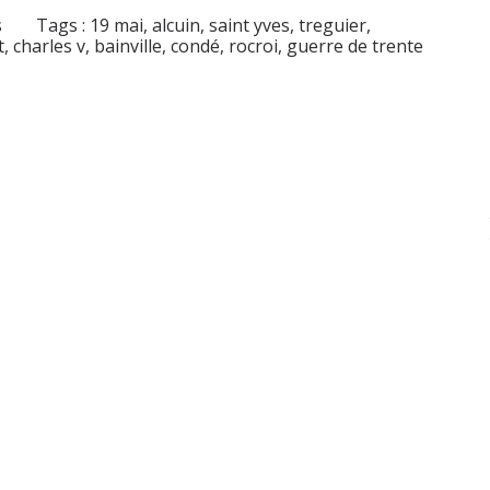
s
Tags :
19 mai
,
alcuin
,
saint yves
,
treguier
,
t
,
charles v
,
bainville
,
condé
,
rocroi
,
guerre de trente