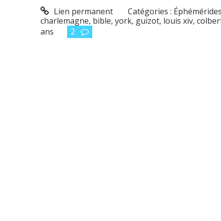
Lien permanent
Catégories :
Éphéméride
charlemagne
,
bible
,
york
,
guizot
,
louis xiv
,
colber
ans
2