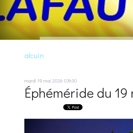
alcuin
mardi 19
mai 2026
03h30
Éphéméride du 19