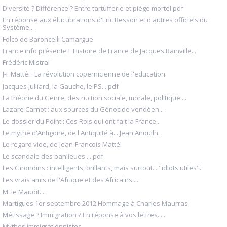
Diversité ? Différence ? Entre tartufferie et piège mortel.pdf
En réponse aux élucubrations d'Eric Besson et d'autres officiels du
Système...
Folco de Baroncelli Camargue
France info présente L'Histoire de France de Jacques Bainville...
Frédéric Mistral
J-F Mattéi : La révolution copernicienne de l'education.
Jacques Julliard, la Gauche, le PS....pdf
La théorie du Genre, destruction sociale, morale, politique....
Lazare Carnot : aux sources du Génocide vendéen...
Le dossier du Point : Ces Rois qui ont fait la France...
Le mythe d'Antigone, de l'Antiquité à... Jean Anouilh.
Le regard vide, de Jean-François Mattéi
Le scandale des banlieues.....pdf
Les Girondins : intelligents, brillants, mais surtout... "idiots utiles".
Les vrais amis de l'Afrique et des Africains.....
M. le Maudit....
Martigues 1er septembre 2012 Hommage à Charles Maurras
Métissage ? Immigration ? En réponse à vos lettres.....
Mythes immigrationnistes....