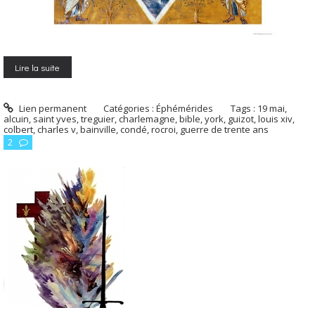
Lire la suite
Lien permanent
Catégories :
Éphémérides
Tags :
19 mai
,
alcuin
,
saint yves
,
treguier
,
charlemagne
,
bible
,
york
,
guizot
,
louis xiv
,
colbert
,
charles v
,
bainville
,
condé
,
rocroi
,
guerre de trente ans
2