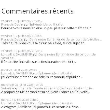
Commentaires récents
vendredi 10
juillet 2026
17h40
François Davin
sur
Éphéméride du 8 juillet
Pourriez-vous nous en dire un peu plus sur cette méthode ?
vendredi 10
juillet 2026
17h35
François Davin
sur
Dans notre Éphéméride de ce jour : de Vitrolles...
Très heureux de vous avoir un peu aidé, sur ce sujet en...
vendredi 10
juillet 2026
12h15
Loius-Eric SALEMBIER
sur
Dans notre Éphéméride de ce jour : de
Vitrolles...
Il faut relire Bainville sur la Restauration de 1814,...
jeudi 09
juillet 2026
09h35
Loius-Eric SALEMBIER
sur
Éphéméride du 8 juillet
j'ai écrit une méthode de calculs, reconnue et publiée...
mercredi 08
juillet 2026
13h05
Setadire
sur
Dans le monde et dans notre Pays légal en folie...
A propos de Mélanchon et sa nouvelle France La Nouvelle...
mardi 07
juillet 2026
09h50
Loius-Eric SALEMBIER
sur
Éphéméride du 6 juillet
A Wagram, l'Artillerie (aujourd'hui, ce serait le Génie...