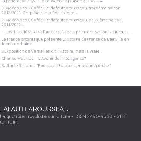
la Fédération royaliste provençale (saison 2013/2014)
3. Vidéos des 7 Cafés FRP/lafautearousseau, troisième saison,
2012/2013 : Enquête sur la République...
2. Vidéos des 8 Cafés FRP/lafautearousseau, deuxième saison,
2011/2012...
1. Les 11 Cafés FRP/lafautearousseau, première saison, 2010/2011...
La France pittoresque présente L'Histoire de France de Bainville en
fondu enchaîné
L'Exposition de Versailles dit l'Histoire, mais la vraie...
Charles Maurras : "L'Avenir de l'Intelligence"
Raffaele Simone : "Pourquoi l'Europe s'enracine à droite"
LAFAUTEAROUSSEAU
Le quotidien royaliste sur la toile - ISSN 2490-9580 - SITE
OFFICIEL