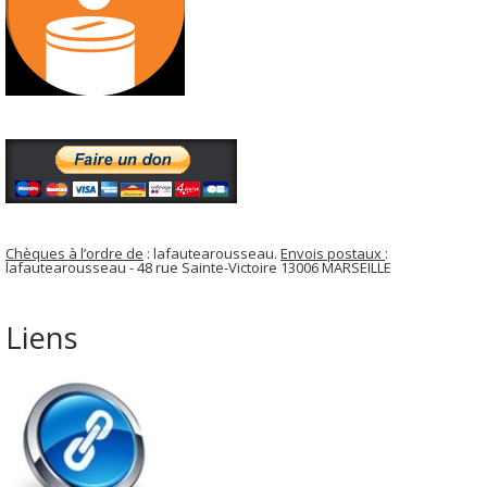
Chèques à l’ordre de
: lafautearousseau.
Envois postaux
:
lafautearousseau - 48 rue Sainte-Victoire 13006 MARSEILLE
Liens