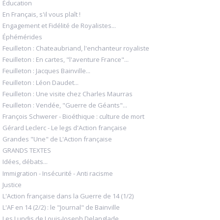
Éducation
En Français, s'il vous plaît !
Engagement et Fidélité de Royalistes...
Éphémérides
Feuilleton : Chateaubriand, l'enchanteur royaliste
Feuilleton : En cartes, "l'aventure France"...
Feuilleton : Jacques Bainville...
Feuilleton : Léon Daudet...
Feuilleton : Une visite chez Charles Maurras
Feuilleton : Vendée, "Guerre de Géants"...
François Schwerer - Bioéthique : culture de mort
Gérard Leclerc - Le legs d'Action française
Grandes "Une" de L'Action française
GRANDS TEXTES
Idées, débats...
Immigration - Insécurité - Anti racisme
Justice
L'Action française dans la Guerre de 14 (1/2)
L'AF en 14 (2/2) : le "Journal" de Bainville
Les Lundis de Louis-Joseph Delanglade