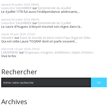
samedi 04
juillet 2026
08h45
Loius-Eric SALEMBIER
sur
Éphéméride du 4 juillet
Le 4 juillet 1776 fut aussi l'indépendance américaine,...
samedi 04
juillet 2026
08h30
Loius-Eric SALEMBIER
sur
Éphéméride du 3 juillet
Le sacre d'Hugues à Noyon inscrivit son règne dans la...
mardi 30
juin 2026
21h20
Setadire
sur
Dans le monde et dans notre Pays légal en folie...
Qui est cette Laure TOGRAF dont on parle souvent....
mercredi 10
juin 2026
23h25
LABARRIERE
sur
Drapeaux, insignes, emblèmes, objets d'Action...
Vive le Roi
Rechercher
Archives