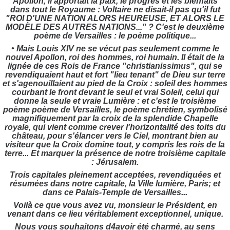
Apollon, il apportait la paix, le progrès et les bienfaits
dans tout le Royaume : Voltaire ne disait-il pas qu'il fut
"
ROI D'UNE NATION ALORS HEUREUSE, ET ALORS LE
MODÈLE DES AUTRES NATIONS..." ? C'est le deuxième
poème de Versailles : le poème politique...
• Mais Louis XIV ne se vécut pas seulement comme le
nouvel Apollon, roi des hommes, roi humain. Il était de la
lignée de ces Rois de France "christianissimus", qui se
revendiquaient haut et fort "lieu tenant" de Dieu sur terre
et s'agenouillaient au pied de la Croix : soleil des hommes
courbant le front devant le seul et vrai Soleil, celui qui
donne la seule et vraie Lumière : et c'est le troisième
poème poème de Versailles, le poème chrétien, symbolisé
magnifiquement par la croix de la splendide Chapelle
royale, qui vient comme crever l'horizontalité des toits du
château, pour s'élancer vers le Ciel, montrant bien au
visiteur que la Croix domine tout, y compris les rois de la
terre... Et marquer la présence de notre troisième capitale
: Jérusalem.
Trois capitales pleinement acceptées, revendiquées et
résumées dans notre capitale, la Ville lumière, Paris; et
dans ce Palais-Temple de Versailles...
Voilà ce que vous avez vu, monsieur le Président, en
venant dans ce lieu véritablement exceptionnel, unique.
Nous vous souhaitons d4avoir été charmé, au sens