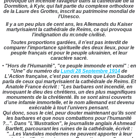
provoqué un incendie ravageur dans la cathédrale de la
Dormition, à Kyiv, qui fait partie du complexe orthodoxe
de la Laure des Grottes, inscrit au patrimoine mondial de
l'Unesco.
Il y a un peu plus de cent ans, les Allemands du Kaiser
martyrisaient la cathédrale de Reims, ce qui provoqua
l'indignation du m:onde civilisé.
Toutes proportions gardées, il n'est pas interdit de
comparer l'importance spirituelle des deux lieux, pour le
peuple français et pour le peuple ukrainien, et leur
caractère sacré.
• "Hors de l'Humanité", "ce peuple immonde et vomi" : en
"Une" du numéro du
Lundi 28 Septembre 1914
de
L'Action française, c'est par ces mots que Léon Daudet
parla de ceux qui martyrisaient la cathédrale de Reims. Et
Anatole France écrivit :
"Les barbares ont incendié, en
invoquant le dieu des chrétiens, un des plus magnifiques
monuments de la chrétienté. Ils se sont ainsi couverts
d’une infamie immortelle, et le nom allemand est devenu
exécrable à tout l’univers pensant.
Qui donc, sous le ciel, peur douter maintenant qu’ils sont
les barbares et que nous combattons pour l’humanité
?...". D
ans "L'Illustration", le journaliste anglais
Ashmead
Bartlett, parcourant les ruines de la cathédrale, écrivit :
"...Les Vandales modernes ne peuvent apporter à leur