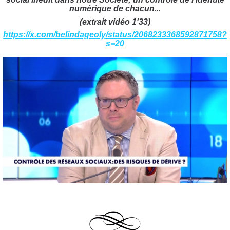
numérique de chacun...
(extrait vidéo 1'33)
https://x.com/belindageoly/status/2068233368592871758?
s=20