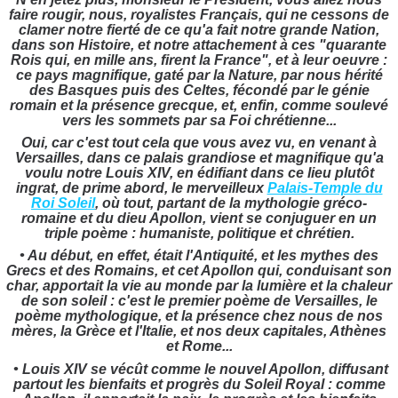
faire rougir, nous, royalistes Français, qui ne cessons de
clamer notre fierté de ce qu'a fait notre grande Nation,
dans son Histoire, et notre attachement à ces "quarante
Rois qui, en mille ans, firent la France", et à leur oeuvre :
ce pays magnifique, gaté par la Nature, par nous hérité
des Basques puis des Celtes, fécondé par le génie
romain et la présence grecque, et, enfin, comme soulevé
vers les sommets par sa Foi chrétienne...
Oui, car c'est tout cela que vous avez vu, en venant à
Versailles, dans ce palais grandiose et magnifique qu'a
voulu notre Louis XIV, en édifiant dans ce lieu plutôt
ingrat, de prime abord, le merveilleux
Palais-Temple du
Roi Soleil
, où tout, partant de la mythologie gréco-
romaine et du dieu Apollon, vient se conjuguer en un
triple poème : humaniste, politique et chrétien.
• Au début, en effet, était l'Antiquité, et les mythes des
Grecs et des Romains, et cet Apollon qui, conduisant son
char, apportait la vie au monde par la lumière et la chaleur
de son soleil : c'est le premier poème de Versailles, le
poème mythologique, et la présence chez nous de nos
mères, la Grèce et l'Italie, et nos deux capitales, Athènes
et Rome...
• Louis XIV se vécût comme le nouvel Apollon, diffusant
partout les bienfaits et progrès du Soleil Royal : comme