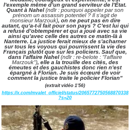
l’exemple même d’un grand serviteur de l’État
.
Quant à Nahel
(ndlr : pourquoi appeler par son
prénom un assassin potentiel ? Il s'agit de
monsieur Marzouk)
, on ne peut pas en dire
autant, qu’a-t-il fait pour son pays
? C’est lui qui
a refusé d’obtempérer et qui a joué avec sa vie
ainsi qu’avec celle des autres ce matin-là à
Nanterre. La justice ferait mieux de s’acharner
sur tous les voyous qui pourrissent la vie des
Français plutôt que sur les policiers. Sauf que,
dans l’affaire Nahel
(ndlr : re-belote : "l'affaire
Marzouk")
, elle a la trouille des cités, des
émeutes et des gauchistes donc rien n’est
épargné à Florian. Je suis écœuré de voir
comment la justice traite le policier Florian"
(extrait vidéo 1'56)
https://x.com/mvalet_officiel/status/2065772750568870338
?s=20