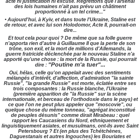
acte ni justification ni excuse.
Regrettons que l'arsenal
des lois humaines n'ait pas prévu un châtiment
proportionné à un tel crime..."
• Aujourd'hui, à Kyiv, et dans toute l'Ukraine, Staline est
de retour, et avec lui son Holodomor, Acte II, pourrait-on
dire...
Et tout cela pour quoi ? De même que sa folle guerre
n'apporta rien d'autre à Guillaume II que la perte de son
trône, son exil, et la mort de millions d'Allemands, la
guerre fratricide déclenchée par le nouveau Staline n'a
apporté qu'une chose : la mort de la Russie, qui pourrait
"Poutine m'a tuer"...
dire :
Oui, hélas, celle qu'on appelait avec des sentiments
mélangés d'intérêt, d'affection, d'admiration "la sainte
Russie", "la grande Russie" est morte, éclatée entre ses
trois composantes : la Russie blanche, l'Ukraine
(première apparition de "la Russie" sur la scène
internationale, et berceau de l'orthodoxie dans le pays) et
ce que l'on ne peut plus appeler que "moscovie", ou
quelque chose du même tonneau, "agrégat inconstitué
de peuples désunis" comme dirait Mirabeau : quel
rapport les Caucasiens du Nord, ethniquement et
linguistiquement asiates, et musulmans, ont-ils avec Saint
Petersbourg ? Et (en plus des Tchétchènes,
Daguestanais et autres Ingouches) les Bouriates et