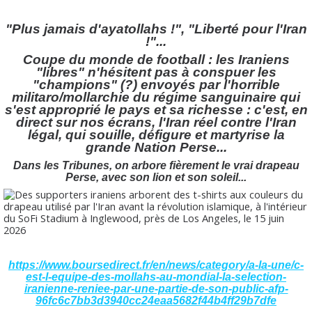
"Plus jamais d'ayatollahs !", "Liberté pour l'Iran
!"...
Coupe du monde de football : les Iraniens
"libres" n'hésitent pas à conspuer les
"champions" (?) envoyés par l'horrible
militaro/mollarchie du régime sanguinaire qui
s'est approprié le pays et sa richesse : c'est, en
direct sur nos écrans, l'Iran réel contre l'Iran
légal, qui souille, défigure et martyrise la
grande Nation Perse...
Dans les Tribunes, on arbore fièrement le vrai drapeau
Perse, avec son lion et son soleil...
https://www.boursedirect.fr/en/news/category/a-la-une/c-
est-l-equipe-des-mollahs-au-mondial-la-selection-
iranienne-reniee-par-une-partie-de-son-public-afp-
96fc6c7bb3d3940cc24eaa5682f44b4ff29b7dfe