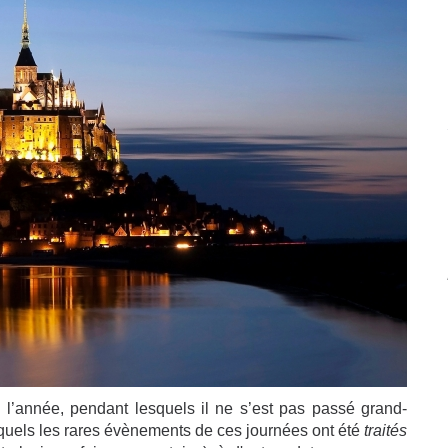
ns l’année, pendant lesquels il ne s’est pas passé grand-
quels les rares évènements de ces journées ont été
traités