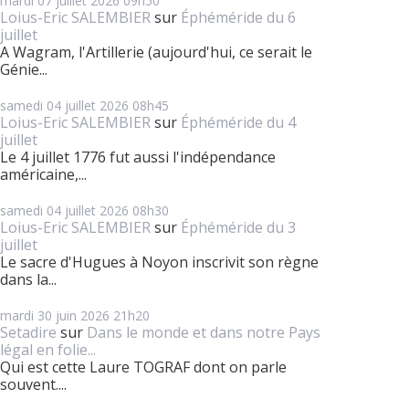
mardi 07
juillet 2026
09h50
Loius-Eric SALEMBIER
sur
Éphéméride du 6
juillet
A Wagram, l'Artillerie (aujourd'hui, ce serait le
Génie...
samedi 04
juillet 2026
08h45
Loius-Eric SALEMBIER
sur
Éphéméride du 4
juillet
Le 4 juillet 1776 fut aussi l'indépendance
américaine,...
samedi 04
juillet 2026
08h30
Loius-Eric SALEMBIER
sur
Éphéméride du 3
juillet
Le sacre d'Hugues à Noyon inscrivit son règne
dans la...
mardi 30
juin 2026
21h20
Setadire
sur
Dans le monde et dans notre Pays
légal en folie...
Qui est cette Laure TOGRAF dont on parle
souvent....