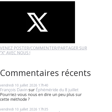
VENEZ POSTER/COMMENTER/PARTAGER SUR
"X" AVEC NOUS !
Commentaires récents
vendredi 10
juillet 2026
17h40
François Davin
sur
Éphéméride du 8 juillet
Pourriez-vous nous en dire un peu plus sur
cette méthode ?
vendredi 10
juillet 2026
17h35