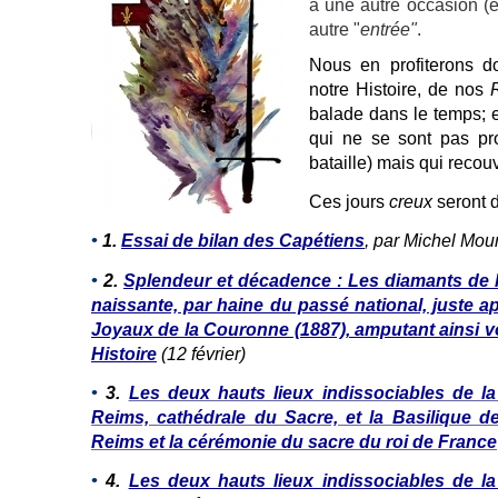
à une autre occasion (et
autre "
entrée"
.
Nous en profiterons don
notre Histoire, de nos
balade dans le temps; e
qui ne se sont pas pr
bataille) mais qui recou
Ces jours
creux
seront d
•
1.
Essai de bilan des Capétiens
,
par Michel Mour
•
2.
Splendeur et décadence : Les diamants de 
naissante, par haine du passé national, juste apr
Joyaux de la Couronne (1887), amputant ainsi 
Histoire
(12 février)
•
3.
Les deux hauts lieux indissociables de l
Reims, cathédrale du Sacre, et la Basilique de
Reims et la cérémonie du sacre du roi de France
•
4.
Les deux hauts lieux indissociables de l