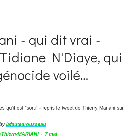
ni - qui dit vrai -
 Tidiane N'Diaye, qui
génocide voilé...
qu'il est "sorti" - repris le tweet de Thierry Mariani sur
 by
lafautearousseau
@
ThierryMARIANI
·
7 mai