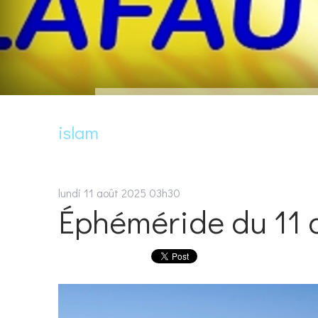
islam
lundi 11
août 2025
03h30
Éphéméride du 11 