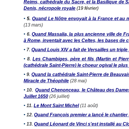
Reims, cathédrale du Sacre, et la Basilique de Sa
Denis, nécropole royale
(19 février)
•
5.
Quand Le Nôtre envoyait à la France et au 
(13 mars)
•
6.
Quand Massalia, la plus ancienne ville de Fra
à Rome, inventait avec les Celtes, les bases de c
•
7.
Quand Louis XIV a fait de Versailles un triple
•
8.
Les Chambiges, père et fils (Martin et Pier
(cathédrale Saint-Pierre) le choeur ogival le plu
•
9.
Quand la cathédrale Saint-Pierre de Beauvais 
Miracle de Théophile
(28 mai)
•
10.
Quand Chenonceau, le Château des Dames, à
Juillet 1650
(26 juillet)
•
11.
Le Mont Saint Michel
(11 août)
•
12.
Quand François premier a lancé le chantie
•
13.
Quand Léonard de Vinci s'est installé au C