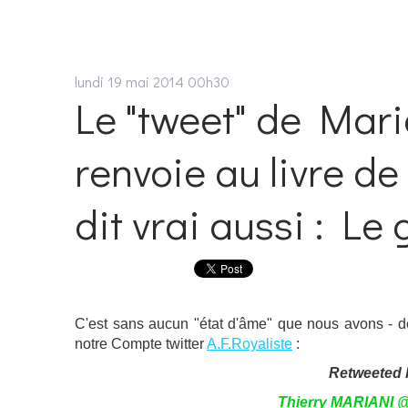
lundi 19
mai 2014
00h30
Le "tweet" de Maria
renvoie au livre de
dit vrai aussi : Le 
C'est sans aucun "état d'âme" que nous avons - dès 
notre Compte twitter
A.F.Royaliste
:
Retweeted
Thierry MARIANI