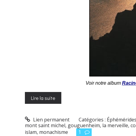
Voir notre album
Racine
Lire la suite
Lien permanent
Catégories :
Éphéméride
mont saint michel
,
gouguenheim
,
la merveille
,
c
islam
,
monachisme
1