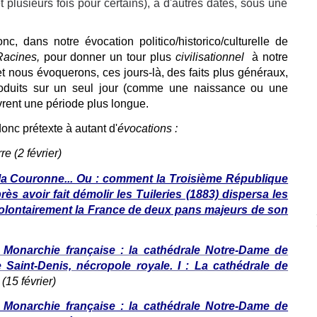
 plusieurs fois pour certains), à d'autres dates, sous une
c, dans notre évocation politico/historico/culturelle de
Racines,
pour donner un tour plus
civilisationnel
à notre
t nous évoquerons, ces jours-là, des faits plus généraux,
oduits sur un seul jour (comme une naissance ou une
vrent une période plus longue.
onc prétexte à autant d'
évocations :
re (
2 février)
la Couronne... Ou : comment la Troisième République
ès avoir fait démolir les Tuileries (1883) dispersa les
volontairement la France de deux pans majeurs de son
a Monarchie française : la cathédrale Notre-Dame de
 Saint-Denis, nécropole royale. I : La cathédrale de
(15 février)
a Monarchie française : la cathédrale Notre-Dame de