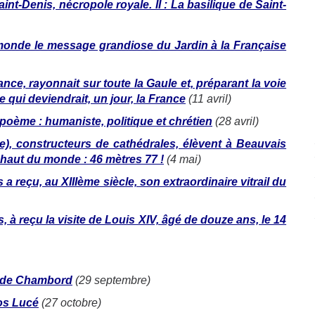
int-Denis, nécropole royale. II : La basilique de Saint-
monde le message grandiose du Jardin à la Française
nce, rayonnait sur toute la Gaule et, préparant la voie
e qui deviendrait, un jour, la France
(11 avril)
 poème : humaniste, politique et chrétien
(28 avril)
re), constructeurs de cathédrales, élèvent à Beauvais
s haut du monde : 46 mètres 77 !
(4 mai)
a reçu, au XIIIème siècle, son extraordinaire vitrail du
 reçu la visite de Louis XIV, âgé de douze ans, le 14
r de Chambord
(29 septembre)
los Lucé
(27 octobre)