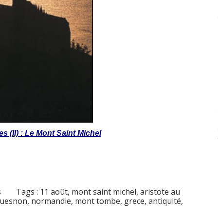
s (II) : Le Mont Saint Michel
s
Tags :
11 août
,
mont saint michel
,
aristote au
ouesnon
,
normandie
,
mont tombe
,
grece
,
antiquité
,