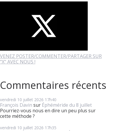
VENEZ POSTER/COMMENTER/PARTAGER SUR
"X" AVEC NOUS !
Commentaires récents
vendredi 10
juillet 2026
17h40
François Davin
sur
Éphéméride du 8 juillet
Pourriez-vous nous en dire un peu plus sur
cette méthode ?
vendredi 10
juillet 2026
17h35