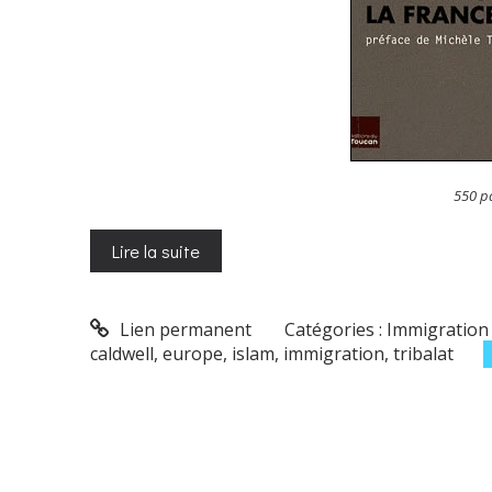
550 pa
Lire la suite
Lien permanent
Catégories :
Immigration 
caldwell
,
europe
,
islam
,
immigration
,
tribalat