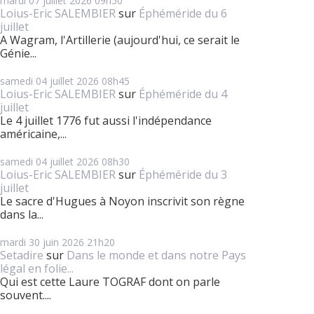
mardi 07
juillet 2026
09h50
Loius-Eric SALEMBIER
sur
Éphéméride du 6
juillet
A Wagram, l'Artillerie (aujourd'hui, ce serait le
Génie...
samedi 04
juillet 2026
08h45
Loius-Eric SALEMBIER
sur
Éphéméride du 4
juillet
Le 4 juillet 1776 fut aussi l'indépendance
américaine,...
samedi 04
juillet 2026
08h30
Loius-Eric SALEMBIER
sur
Éphéméride du 3
juillet
Le sacre d'Hugues à Noyon inscrivit son règne
dans la...
mardi 30
juin 2026
21h20
Setadire
sur
Dans le monde et dans notre Pays
légal en folie...
Qui est cette Laure TOGRAF dont on parle
souvent....