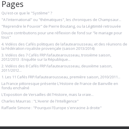
Pages
Qu'est-ce que le "Système" ?
"A l'international" ou "thématiques", les chroniques de Champsaur...
"Reprendre le Pouvoir" de Pierre Boutang, ou la Légitimité retrouvée
Douze contributions pour une réflexion de fond sur "le mariage pour
tous"
4. Vidéos des Cafés politiques de lafautearousseau, et des réunions de
la Fédération royaliste provençale (saison 2013/2014)
3. Vidéos des 7 Cafés FRP/lafautearousseau, troisième saison,
2012/2013 : Enquête sur la République...
2. Vidéos des 8 Cafés FRP/lafautearousseau, deuxième saison,
2011/2012...
1. Les 11 Cafés FRP/lafautearousseau, première saison, 2010/2011...
La France pittoresque présente L'Histoire de France de Bainville en
fondu enchaîné
L'Exposition de Versailles dit l'Histoire, mais la vraie...
Charles Maurras : "L'Avenir de l'Intelligence"
Raffaele Simone : "Pourquoi l'Europe s'enracine à droite"