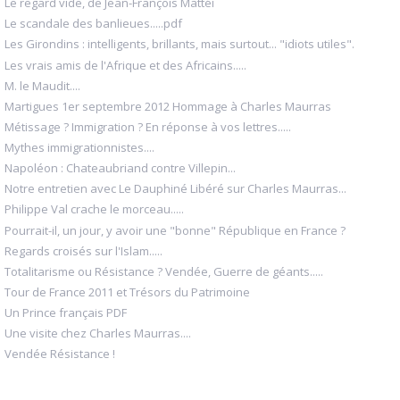
Le regard vide, de Jean-François Mattéi
Le scandale des banlieues.....pdf
Les Girondins : intelligents, brillants, mais surtout... "idiots utiles".
Les vrais amis de l'Afrique et des Africains.....
M. le Maudit....
Martigues 1er septembre 2012 Hommage à Charles Maurras
Métissage ? Immigration ? En réponse à vos lettres.....
Mythes immigrationnistes....
Napoléon : Chateaubriand contre Villepin...
Notre entretien avec Le Dauphiné Libéré sur Charles Maurras...
Philippe Val crache le morceau.....
Pourrait-il, un jour, y avoir une "bonne" République en France ?
Regards croisés sur l'Islam.....
Totalitarisme ou Résistance ? Vendée, Guerre de géants.....
Tour de France 2011 et Trésors du Patrimoine
Un Prince français PDF
Une visite chez Charles Maurras....
Vendée Résistance !