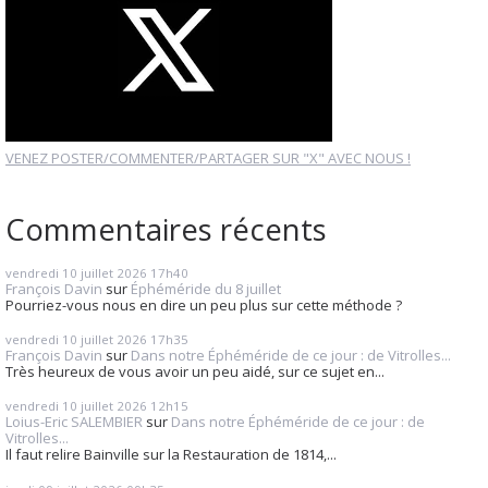
VENEZ POSTER/COMMENTER/PARTAGER SUR "X" AVEC NOUS !
Commentaires récents
vendredi 10
juillet 2026
17h40
François Davin
sur
Éphéméride du 8 juillet
Pourriez-vous nous en dire un peu plus sur cette méthode ?
vendredi 10
juillet 2026
17h35
François Davin
sur
Dans notre Éphéméride de ce jour : de Vitrolles...
Très heureux de vous avoir un peu aidé, sur ce sujet en...
vendredi 10
juillet 2026
12h15
Loius-Eric SALEMBIER
sur
Dans notre Éphéméride de ce jour : de
Vitrolles...
Il faut relire Bainville sur la Restauration de 1814,...