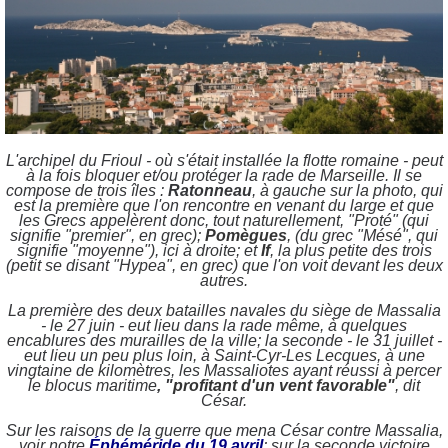
L'archipel du Frioul - où s'était installée la flotte romaine - peut
à la fois bloquer et/ou protéger la rade de Marseille. Il se
compose de trois îles :
Ratonneau
, à gauche sur la photo, qui
est la première que l'on rencontre en venant du large et que
les Grecs appelèrent donc, tout naturellement, "Proté" (qui
signifie "premier", en grec);
Pomègues
,
(du grec "Mésé", qui
signifie "moyenne"), ici à droite; et
If
, la plus petite des trois
(petit se disant "Hypea", en grec) que l'on voit devant les deux
autres.
La première des deux batailles navales du siège de Massalia
- le 27 juin - eut lieu dans la rade même, à quelques
encablures des murailles de la ville; la seconde - le 31 juillet -
eut lieu un peu plus loin, à Saint-Cyr-Les Lecques, à une
vingtaine de kilomètres, les Massaliotes ayant réussi à percer
le blocus maritime
, "
profitant d'un vent favorable"
,
dit
César.
Sur les raisons de la guerre que mena César contre Massalia,
voir notre
É
phéméride du 19 avril
; sur la seconde victoire