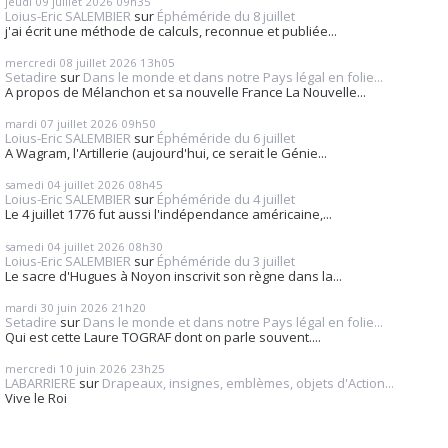
jeudi 09
juillet 2026
09h35
Loius-Eric SALEMBIER
sur
Éphéméride du 8 juillet
j'ai écrit une méthode de calculs, reconnue et publiée...
mercredi 08
juillet 2026
13h05
Setadire
sur
Dans le monde et dans notre Pays légal en folie...
A propos de Mélanchon et sa nouvelle France La Nouvelle...
mardi 07
juillet 2026
09h50
Loius-Eric SALEMBIER
sur
Éphéméride du 6 juillet
A Wagram, l'Artillerie (aujourd'hui, ce serait le Génie...
samedi 04
juillet 2026
08h45
Loius-Eric SALEMBIER
sur
Éphéméride du 4 juillet
Le 4 juillet 1776 fut aussi l'indépendance américaine,...
samedi 04
juillet 2026
08h30
Loius-Eric SALEMBIER
sur
Éphéméride du 3 juillet
Le sacre d'Hugues à Noyon inscrivit son règne dans la...
mardi 30
juin 2026
21h20
Setadire
sur
Dans le monde et dans notre Pays légal en folie...
Qui est cette Laure TOGRAF dont on parle souvent....
mercredi 10
juin 2026
23h25
LABARRIERE
sur
Drapeaux, insignes, emblèmes, objets d'Action...
Vive le Roi