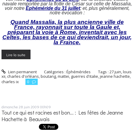
navale remportée par la flotte de César sur celle de Massalia,
voir notre
É
phéméride du 31 juillet
; et, plus généralement,
notre évocation :
Quand Massalia, la plus ancienne ville de
France, rayonnait sur toute la Gaule et,
préparant la voie à Rome, inventait avec les
Celtes, les bases de ce qui deviendrait, un jour,
la France.
Lire la suite
Lien permanent
Catégories :
Éphémérides
Tags :
27 juin
,
louis
xii
,
charles d'orléans
,
boutang
,
mattei
,
guerres d'italie
,
jeanne hachette
,
charles ix
0
dimanche 28
juin 2009
00h09
Tout ce qui est racines est bon... : Les fêtes de Jeanne
Hachette à Beauvais