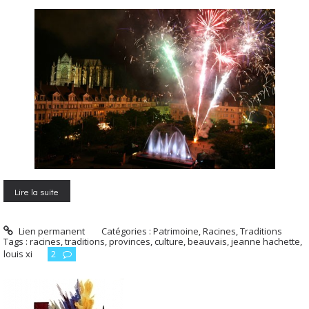
Lire la suite
Lien permanent
Catégories :
Patrimoine, Racines, Traditions
Tags :
racines
,
traditions
,
provinces
,
culture
,
beauvais
,
jeanne hachette
,
louis xi
2