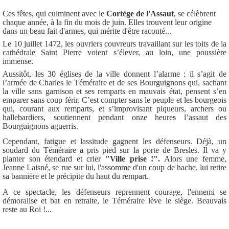
Ces fêtes, qui culminent avec le
Cortège de l'Assaut
, se célèbrent
chaque année, à la fin du mois de juin. Elles trouvent leur origine
dans un beau fait d'armes, qui mérite d'être raconté...
Le 10 juillet 1472, les ouvriers couvreurs travaillant sur les toits de la
cathédrale Saint Pierre voient s’élever, au loin, une poussière
immense.
Aussitôt, les 30 églises de la ville donnent l’alarme : il s’agit de
l’armée de Charles le Téméraire et de ses Bourguignons qui, sachant
la ville sans garnison et ses remparts en mauvais état, pensent s’en
emparer sans coup férir. C’est compter sans le peuple et les bourgeois
qui, courant aux remparts, et s’improvisant piqueurs, archers ou
hallebardiers, soutiennent pendant onze heures l’assaut des
Bourguignons aguerris.
Cependant, fatigue et lassitude gagnent les défenseurs. Déjà, un
soudard du Téméraire a pris pied sur la porte de Bresles. Il va y
planter son étendard et crier
"Ville prise !".
Alors une femme,
Jeanne Laisné, se rue sur lui, l'assomme d'un coup de hache, lui retire
sa bannière et le précipite du haut du rempart.
A ce spectacle, les défenseurs reprennent courage, l'ennemi se
démoralise et bat en retraite, le Téméraire lève le siège. Beauvais
reste au Roi !...