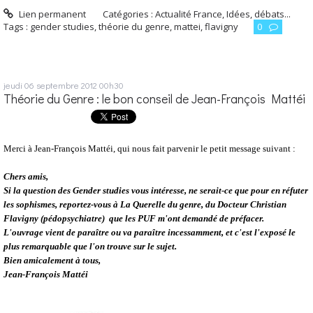
Lien permanent
Catégories :
Actualité France
,
Idées, débats...
Tags :
gender studies
,
théorie du genre
,
mattei
,
flavigny
0
jeudi 06
septembre 2012
00h30
Théorie du Genre : le bon conseil de Jean-François Mattéi
Merci à Jean-François Mattéi, qui nous fait parvenir le petit message suivant :
Chers amis,
Si la question des Gender studies vous intéresse, ne serait-ce que pour en réfuter
les sophismes, reportez-vous à La Querelle du genre, du Docteur Christian
Flavigny (pédopsychiatre) que les PUF m'ont demandé de préfacer.
L'ouvrage vient de paraître ou va paraître incessamment, et c'est l'exposé le
plus remarquable que l'on trouve sur le sujet.
Bien amicalement à tous,
Jean-François Mattéi