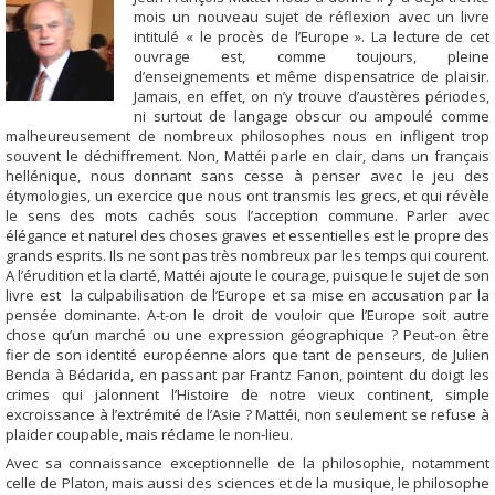
mois un nouveau sujet de réflexion avec un livre
intitulé « le procès de l’Europe ». La lecture de cet
ouvrage est, comme toujours, pleine
d’enseignements et même dispensatrice de plaisir.
Jamais, en effet, on n’y trouve d’austères périodes,
ni surtout de langage obscur ou ampoulé comme
malheureusement de nombreux philosophes nous en infligent trop
souvent le déchiffrement. Non, Mattéi parle en clair, dans un français
hellénique, nous donnant sans cesse à penser avec le jeu des
étymologies, un exercice que nous ont transmis les grecs, et qui révèle
le sens des mots cachés sous l’acception commune. Parler avec
élégance et naturel des choses graves et essentielles est le propre des
grands esprits. Ils ne sont pas très nombreux par les temps qui courent.
A l’érudition et la clarté, Mattéi ajoute le courage, puisque le sujet de son
livre est la culpabilisation de l’Europe et sa mise en accusation par la
pensée dominante. A-t-on le droit de vouloir que l’Europe soit autre
chose qu’un marché ou une expression géographique ? Peut-on être
fier de son identité européenne alors que tant de penseurs, de Julien
Benda à Bédarida, en passant par Frantz Fanon, pointent du doigt les
crimes qui jalonnent l’Histoire de notre vieux continent, simple
excroissance à l’extrémité de l’Asie ? Mattéi, non seulement se refuse à
plaider coupable, mais réclame le non-lieu.
Avec sa connaissance exceptionnelle de la philosophie, notamment
celle de Platon, mais aussi des sciences et de la musique, le philosophe