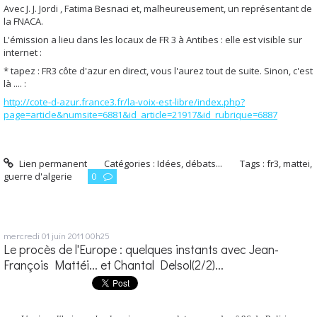
Avec J. J. Jordi , Fatima Besnaci et, malheureusement, un représentant de
la FNACA.
L'émission a lieu dans les locaux de FR 3 à Antibes : elle
est visible sur
internet :
* tapez : FR3 côte d'azur en direct,
vous l'aurez tout de suite. Sinon, c'est
là .... :
http://cote-d-azur.france3.fr/la-voix-est-libre/index.php?
page=article&numsite=6881&id_article=21917&id_rubrique=6887
Lien permanent
Catégories :
Idées, débats...
Tags :
fr3
,
mattei
,
guerre d'algerie
0
mercredi 01
juin 2011
00h25
Le procès de l'Europe : quelques instants avec Jean-
François Mattéi... et Chantal Delsol(2/2)...