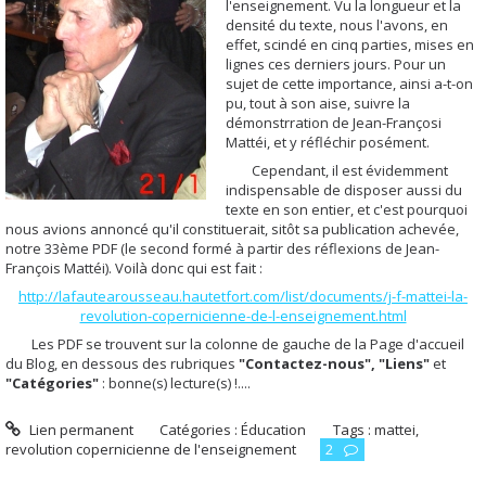
l'enseignement. Vu la longueur et la
densité du texte, nous l'avons, en
effet, scindé en cinq parties, mises en
lignes ces derniers jours. Pour un
sujet de cette importance, ainsi a-t-on
pu, tout à son aise, suivre la
démonstrration de Jean-Françosi
Mattéi, et y réfléchir posément.
Cependant, il est évidemment
indispensable de disposer aussi du
texte en son entier, et c'est pourquoi
nous avions annoncé qu'il constituerait, sitôt sa publication achevée,
notre 33ème PDF (le second formé à partir des réflexions de Jean-
François Mattéi). Voilà donc qui est fait :
http://lafautearousseau.hautetfort.com/list/documents/j-f-mattei-la-
revolution-copernicienne-de-l-enseignement.html
Les PDF se trouvent sur la colonne de gauche de la Page d'accueil
du Blog, en dessous des rubriques
"Contactez-nous", "Liens"
et
"Catégories"
: bonne(s) lecture(s) !....
Lien permanent
Catégories :
Éducation
Tags :
mattei
,
revolution copernicienne de l'enseignement
2