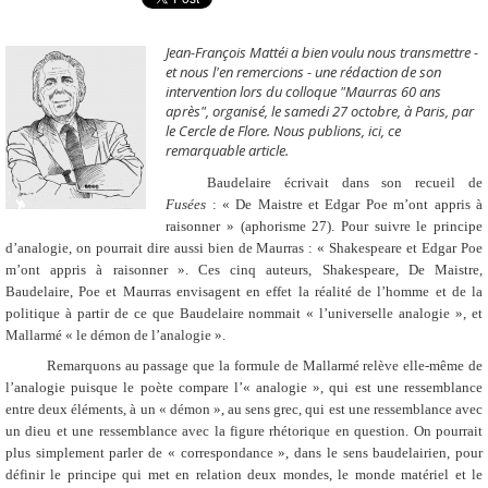
Jean-François Mattéi a bien voulu nous transmettre -
et nous l'en remercions - une rédaction de son
intervention lors du colloque
"Maurras 60 ans
après", o
rganisé, le samedi 27 octobre, à Paris, par
le Cercle de Flore. Nous publions, ici, ce
remarquable article.
Baudelaire écrivait dans son recueil de
Fusées
: « De Maistre et Edgar Poe m’ont appris à
raisonner » (aphorisme 27). Pour suivre le principe
d’analogie, on pourrait dire aussi bien de Maurras : « Shakespeare et Edgar Poe
m’ont appris à raisonner ». Ces cinq auteurs, Shakespeare, De Maistre,
Baudelaire, Poe et Maurras envisagent en effet la réalité de l’homme et de la
politique à partir de ce que Baudelaire nommait « l’universelle analogie », et
Mallarmé « le démon de l’analogie ».
Remarquons au passage que la formule de Mallarmé relève elle-même de
l’analogie puisque le poète compare l’« analogie », qui est une ressemblance
entre deux éléments, à un « démon », au sens grec, qui est une ressemblance avec
un dieu et une ressemblance avec la figure rhétorique en question. On pourrait
plus simplement parler de « correspondance », dans le sens baudelairien, pour
définir le principe qui met en relation deux mondes, le monde matériel et le