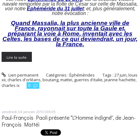
navale remportée par la flotte de César sur celle de Massalia,
voir notre
É
phéméride du 31 juillet
; et, plus généralement,
notre évocation :
Quand Massalia, la plus ancienne ville de
France, rayonnait sur toute la Gaule et,
préparant la voie à Rome, inventait avec les
Celtes, les bases de ce qui deviendrait, un jour,
la France.
Lire la suite
Lien permanent
Catégories :
Éphémérides
Tags :
27 juin
,
louis
xii
,
charles d'orléans
,
boutang
,
mattei
,
guerres d'italie
,
jeanne hachette
,
charles ix
0
vendredi 04
janvier 2013
00h35
Paul-François Paoli présente "L'Homme indigné", de Jean-
François Mattéi