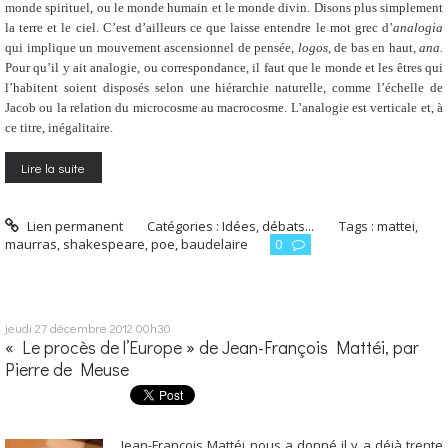
monde spirituel, ou le monde humain et le monde divin. Disons plus simplement
la terre et le ciel. C’est d’ailleurs ce que laisse entendre le mot grec d’
analogia
qui implique un mouvement ascensionnel de pensée,
logos
, de bas en haut,
ana.
Pour qu’il y ait analogie, ou correspondance, il faut que le monde et les êtres qui
l’habitent soient disposés selon une hiérarchie naturelle, comme l’échelle de
Jacob ou la relation du microcosme au macrocosme. L’analogie est verticale et, à
ce titre, inégalitaire.
Lire la suite
Lien permanent
Catégories :
Idées, débats...
Tags :
mattei
,
maurras
,
shakespeare
,
poe
,
baudelaire
0
jeudi 27
décembre 2012
00h30
« Le procès de l’Europe » de Jean-François Mattéi, par
Pierre de Meuse
Jean-François Mattéi nous a donné il y a déjà trente