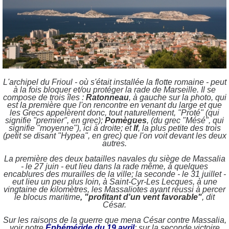
L'archipel du Frioul - où s'était installée la flotte romaine - peut
à la fois bloquer et/ou protéger la rade de Marseille. Il se
compose de trois îles :
Ratonneau
, à gauche sur la photo, qui
est la première que l'on rencontre en venant du large et que
les Grecs appelèrent donc, tout naturellement, "Proté" (qui
signifie "premier", en grec);
Pomègues
,
(du grec "Mésé", qui
signifie "moyenne"), ici à droite; et
If
, la plus petite des trois
(petit se disant "Hypea", en grec) que l'on voit devant les deux
autres.
La première des deux batailles navales du siège de Massalia
- le 27 juin - eut lieu dans la rade même, à quelques
encablures des murailles de la ville; la seconde - le 31 juillet -
eut lieu un peu plus loin, à Saint-Cyr-Les Lecques, à une
vingtaine de kilomètres, les Massaliotes ayant réussi à percer
le blocus maritime
, "
profitant d'un vent favorable"
,
dit
César.
Sur les raisons de la guerre que mena César contre Massalia,
voir notre
É
phéméride du 19 avril
; sur la seconde victoire