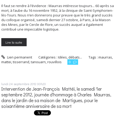
Il faut se rendre à l’évidence : Maurras intéresse toujours... 60 après sa
mort, à l’aube du 16 novembre 1952, à la clinique de Saint-Symphorien-
lès-Tours. Nous n’en donnerons pour preuve que le très grand succès
du colloque organisé, samedi dernier 27 octobre, à Paris, à la Maison
des Mines, par le Cercle de Flore, un succès auquel a également
contribué une impeccable logistique.
Lire la suite
Lien permanent
Catégories :
Idées, débats...
Tags :
maurras
,
mattei
,
tisserrand
,
tanouarn
,
rouvillois
0
lundi 24
septembre 2012
00h20
Intervention de Jean-François Mattéi, le samedi 1er
septembre 2012, journée d'hommage à Charles Maurras,
dans le jardin de sa maison de Martigues, pour le
soixantième anniversaire de sa mort