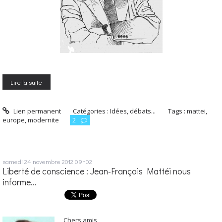
Lire la suite
Lien permanent
Catégories :
Idées, débats...
Tags :
mattei
,
europe
,
modernite
2
samedi 24
novembre 2012
09h02
Liberté de conscience : Jean-François Mattéi nous
informe...
Chers amis,