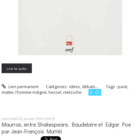
Lire la suite
Lien permanent
Catégories :
Idées, débats...
Tags :
paoli
,
mattei
,
l'homme indigné
,
hessel
,
nietzsche
0
mercredi 02
janvier 2013
00h15
Maurras, entre Shakespeare, Baudelaire et Edgar Poe
par Jean-François Mattéi