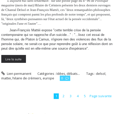
L'aujourd'hui sans lendemain
: sur une pleine page du n° 96 de
Politique
magazine
(mois de mai) Hilaire de Crémiers présente les deux derniers ouvrages
de Chantal Delsol et Jean-François Mattéi, ces "deux remarquables philosophes
français qui comptent parmi les plus profonds de notre temps", et qui proposent,
là, "deux synthèses puissantes sur l'état actuel de la pensée occidentale"...
"originales l'une et l'autre".....
Jean-François Mattéi expose "cette terrible crise de la pensée
contemporaine qui se rapproche d'un suicide..." : "...lisez cet essai de
l'homme qui, de Platon à Camus, n'ignore rien des violences des flux de la
pensée solaire, ne serait-ce que pour reprendre goût à une réflexion dont on
peut dire qu'elle est en elle-même une source d'espérance".
Lire la suite
Lien permanent
Catégories :
Idées, débats...
Tags :
delsol
,
mattei
,
hilaire de crémiers
,
europe
0
1
2
3
4
5
Page suivante