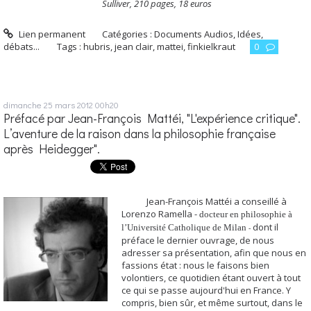
Sulliver, 210 pages, 18 euros
Lien permanent
Catégories :
Documents Audios
,
Idées,
débats...
Tags :
hubris
,
jean clair
,
mattei
,
finkielkraut
0
dimanche 25
mars 2012
00h20
Préfacé par Jean-François Mattéi, "L'expérience critique".
L’aventure de la raison dans la philosophie française
après Heidegger".
Jean-François Mattéi a conseillé à
Lorenzo Ramella -
docteur en philosophie à
dont il
l’Université Catholique de Milan
-
préface le dernier ouvrage, de nous
adresser sa présentation, afin que nous en
fassions état : nous le faisons bien
volontiers, ce quotidien étant ouvert à tout
ce qui se passe aujourd'hui en France. Y
compris, bien sûr, et même surtout, dans le