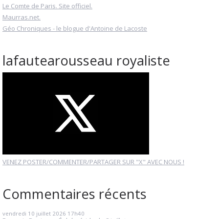
Le Comte de Paris. Site officiel.
Maurras.net.
Géo Chroniques - le blogue d'Antoine de Lacoste
lafautearousseau royaliste
VENEZ POSTER/COMMENTER/PARTAGER SUR "X" AVEC NOUS !
Commentaires récents
vendredi 10
juillet 2026
17h40