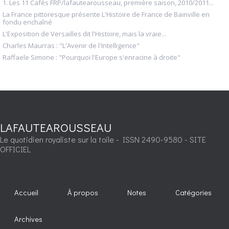
1. Les 11 Cafés FRP/lafautearousseau, première saison, 2010/2011...
La France pittoresque présente L'Histoire de France de Bainville en
fondu enchaîné
L'Exposition de Versailles dit l'Histoire, mais la vraie...
Charles Maurras : "L'Avenir de l'Intelligence"
Raffaele Simone : "Pourquoi l'Europe s'enracine à droite"
LAFAUTEAROUSSEAU
Le quotidien royaliste sur la toile - ISSN 2490-9580 - SITE
OFFICIEL
Accueil
À propos
Notes
Catégories
Archives