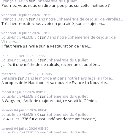
François Davin
sur
Éphéméride du 8 juillet
Pourriez-vous nous en dire un peu plus sur cette méthode ?
vendredi 10
juillet 2026
17h35
François Davin
sur
Dans notre Éphéméride de ce jour : de Vitrolles...
Très heureux de vous avoir un peu aidé, sur ce sujet en...
vendredi 10
juillet 2026
12h15
Loius-Eric SALEMBIER
sur
Dans notre Éphéméride de ce jour : de
Vitrolles...
Il faut relire Bainville sur la Restauration de 1814,...
jeudi 09
juillet 2026
09h35
Loius-Eric SALEMBIER
sur
Éphéméride du 8 juillet
j'ai écrit une méthode de calculs, reconnue et publiée...
mercredi 08
juillet 2026
13h05
Setadire
sur
Dans le monde et dans notre Pays légal en folie...
A propos de Mélanchon et sa nouvelle France La Nouvelle...
mardi 07
juillet 2026
09h50
Loius-Eric SALEMBIER
sur
Éphéméride du 6 juillet
A Wagram, l'Artillerie (aujourd'hui, ce serait le Génie...
samedi 04
juillet 2026
08h45
Loius-Eric SALEMBIER
sur
Éphéméride du 4 juillet
Le 4 juillet 1776 fut aussi l'indépendance américaine,...
samedi 04
juillet 2026
08h30
Loius-Eric SALEMBIER
sur
Éphéméride du 3 juillet