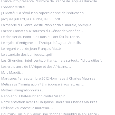
France info présente L'Histoire de France de Jacques Bainville...
Frédéric Mistral
J-F Mattéi : La révolution copernicienne de l'education.
Jacques Julliard, la Gauche, le PS....pdf
La théorie du Genre, destruction sociale, morale, politique....
Lazare Carnot : aux sources du Génocide vendéen...
Le dossier du Point : Ces Rois qui ont fait la France...
Le mythe d'Antigone, de l'Antiquité à... Jean Anouilh.
Le regard vide, de Jean-François Mattéi
Le scandale des banlieues.....pdf
Les Girondins : intelligents, brillants, mais surtout... "idiots utiles".
Les vrais amis de l'Afrique et des Africains.....
M. le Maudit....
Martigues 1er septembre 2012 Hommage à Charles Maurras
Métissage ? Immigration ? En réponse à vos lettres.....
Mythes immigrationnistes....
Napoléon : Chateaubriand contre Villepin...
Notre entretien avec Le Dauphiné Libéré sur Charles Maurras...
Philippe Val crache le morceau.....
Pourrait-il, un jour, y avoir une "bonne" République en France ?