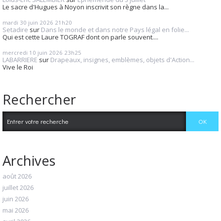
Le sacre d'Hugues à Noyon inscrivit son règne dans la...
mardi 30
juin 2026
21h20
Setadire
sur
Dans le monde et dans notre Pays légal en folie...
Qui est cette Laure TOGRAF dont on parle souvent....
mercredi 10
juin 2026
23h25
LABARRIERE
sur
Drapeaux, insignes, emblèmes, objets d'Action...
Vive le Roi
Rechercher
Archives
août 2026
juillet 2026
juin 2026
mai 2026