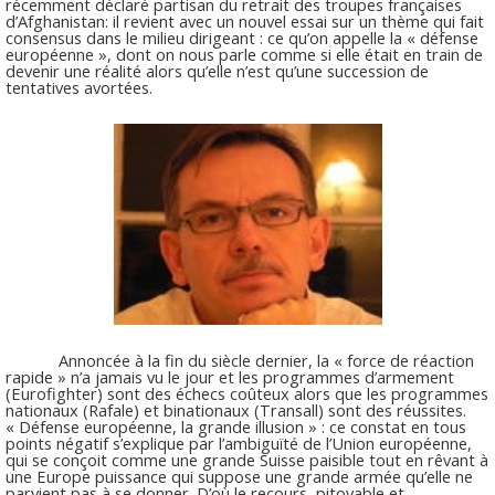
récemment déclaré partisan du retrait des troupes françaises
d’Afghanistan: il revient avec un nouvel essai sur un thème qui fait
consensus dans le milieu dirigeant : ce qu’on appelle la « défense
européenne », dont on nous parle comme si elle était en train de
devenir une réalité alors qu’elle n’est qu’une succession de
tentatives avortées.
Annoncée à la fin du siècle dernier, la « force de réaction
rapide » n’a jamais vu le jour et les programmes d’armement
(Eurofighter) sont des échecs coûteux alors que les programmes
nationaux (Rafale) et binationaux (Transall) sont des réussites.
« Défense européenne, la grande illusion » : ce constat en tous
points négatif s’explique par l’ambiguïté de l’Union européenne,
qui se conçoit comme une grande Suisse paisible tout en rêvant à
une Europe puissance qui suppose une grande armée qu’elle ne
parvient pas à se donner. D’où le recours, pitoyable et