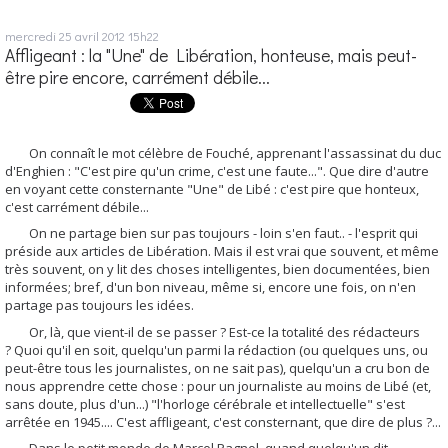
mercredi 25
avril 2012
15h22
Affligeant : la "Une" de Libération, honteuse, mais peut-
être pire encore, carrément débile...
On connaît le mot célèbre de Fouché, apprenant l'assassinat du duc
d'Enghien : "C'est pire qu'un crime, c'est une faute...". Que dire d'autre
en voyant cette consternante "Une" de Libé : c'est pire que honteux,
c'est carrément débile...
On ne partage bien sur pas toujours - loin s'en faut.. - l'esprit qui
préside aux articles de Libération. Mais il est vrai que souvent, et même
très souvent, on y lit des choses intelligentes, bien documentées, bien
informées; bref, d'un bon niveau, même si, encore une fois, on n'en
partage pas toujours les idées.
Or, là, que vient-il de se passer ? Est-ce la totalité des rédacteurs
? Quoi qu'il en soit, quelqu'un parmi la rédaction (ou quelques uns, ou
peut-être tous les journalistes, on ne sait pas), quelqu'un a cru bon de
nous apprendre cette chose : pour un journaliste au moins de Libé (et,
sans doute, plus d'un...) "l'horloge cérébrale et intellectuelle" s'est
arrêtée en 1945.... C'est affligeant, c'est consternant, que dire de plus ?...
Dans le petit monde de Marcel Pagnol, quand quelqu'un dit