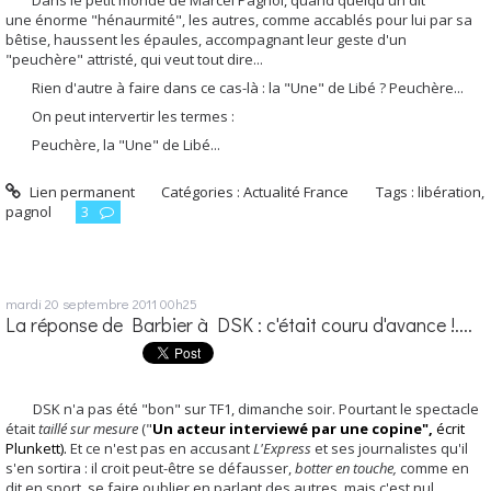
une énorme "hénaurmité", les autres, comme accablés pour lui par sa
bêtise, haussent les épaules, accompagnant leur geste d'un
"peuchère" attristé, qui veut tout dire...
Rien d'autre à faire dans ce cas-là : la "Une" de Libé ? Peuchère...
On peut intervertir les termes :
Peuchère, la "Une" de Libé...
Lien permanent
Catégories :
Actualité France
Tags :
libération
,
pagnol
3
mardi 20
septembre 2011
00h25
La réponse de Barbier à DSK : c'était couru d'avance !....
DSK n'a pas été "bon" sur TF1, dimanche soir. Pourtant le spectacle
était
taillé sur mesure
("
Un acteur interviewé par une copine",
écrit
Plunkett).
Et ce n'est pas en accusant
L'Express
et ses journalistes qu'il
s'en sortira : il croit peut-être se défausser,
botter en touche,
comme en
dit en sport, se faire oublier en parlant des autres, mais c'est nul....