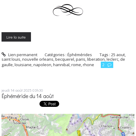
Lire la suite
Lien permanent
Catégories :
Éphémérides
Tags :
25 aout
,
saint louis
,
nouvelle orleans
,
becquerel
,
paris
,
liberation
,
leclerc
,
de
gaulle
,
louisiane
,
napoleon
,
hannibal
,
rome
,
rhone
2
jeudi 14
août 2025
03h30
Éphéméride du 14 août