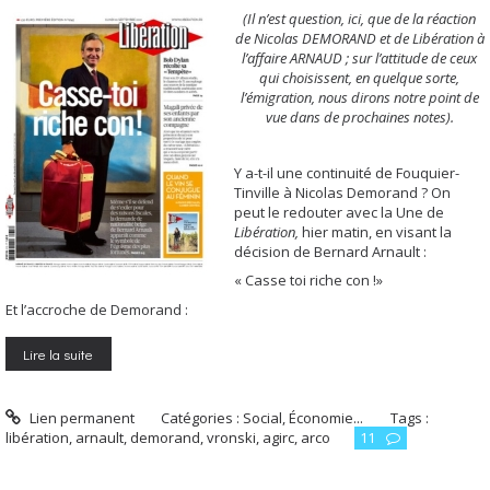
(Il n’est question, ici, que de la réaction
de Nicolas DEMORAND et de Libération à
l’affaire ARNAUD ; sur l’attitude de ceux
qui choisissent, en quelque sorte,
l’émigration, nous dirons notre point de
vue dans de prochaines notes).
Y a-t-il une continuité de Fouquier-
Tinville à Nicolas Demorand ? On
peut le redouter avec la Une de
Libération,
hier matin, en visant la
décision de Bernard Arnault :
« Casse toi riche con !»
Et l’accroche de Demorand :
Lire la suite
Lien permanent
Catégories :
Social, Économie...
Tags :
libération
,
arnault
,
demorand
,
vronski
,
agirc
,
arco
11