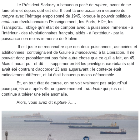
Le Président Sarkozy a beaucoup parlé de
rupture
, avant de se
faire élire et depuis qu'il est élu. Il tient là une occasion inesperée de
rompre
avec l'héritage empoisonné de 1945, lorsque le pouvoir politique
céda
aux révolutionnaires l'Enseignement, les Ports, EDF, les
Transports... obligé qu'il était de compter avec la puissance immense - à
l'intérieur - des révolutionnaires français, aidés - à l'extérieur - par la
puissance non moins immense de Staline...
Il est juste de reconnaître que ces deux puissances, associées et
additionnées, contraignaient de Gaulle à
manoeuvrer,
à la Libération. Il ne
pouvait donc probablement pas faire autre chose que ce qu'il a fait, en 45.
Mais il aurait pu - et dû... - supprimer en 58 les privilèges exorbitants qu'il
avait été contraint d'accorder 13 ans auparavant : le contexte était
radicalement différent, et lui était beaucoup moins défavorable....
Et, en tout état de cause, on ne voit vraiment pas aujourd'hui
pourquoi, 65 ans après 45, un gouvernement -
de droite
qui plus est... -
continue à tolérer une telle anomalie.
Alors, vous avez dit
rupture ?.....