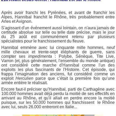
Après avoir franchi les Pyrénées, et avant de franchir les
Alpes, Hannibal franchit le Rhône, très probablement entre
Arles et Avignon.
S'agissant d'un événement aussi lointain, on n'aura jamais de
certitude absolue sur telle ou telle date précise, mais le jour
du 25 août est communément retenu par plusieurs
spécialistes pour le franchissement du fleuve.
Hannibal emmène avec lui cinquante mille hommes, neuf
mille chevaux et trente-sept éléphants de guerre, sans
compter ses
impedimenta
: Polybe, Sénèque, Tite Live,
Varron (et, plus généralement, l'ensemble du monde antique)
ont considéré cette marche d'Hannibal comme l'un des
exploits les plus fascinants de l'Histoire. Cet épisode, qui
frappa l’imagination des anciens, fut considéré comme un
exploit
Herculien
parce que c’était la première fois qu’une
armée entière le réalisait.
Encore faut-il préciser qu’Hannibal, parti de Carthagène avec
100.000 hommes avait déjà perdu la moitié de ses effectifs en
arrivant au Rhône, et qu'il allait en perdre encore la moitié
puisque, sur les 50.000 hommes qui franchissent le Rhône
avec lui, seuls 26.000 entreront en Italie...