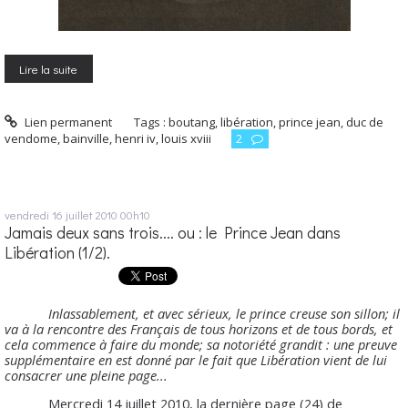
Lire la suite
Lien permanent
Tags :
boutang
,
libération
,
prince jean
,
duc de
vendome
,
bainville
,
henri iv
,
louis xviii
2
vendredi 16
juillet 2010
00h10
Jamais deux sans trois.... ou : le Prince Jean dans
Libération (1/2).
Inlassablement, et avec sérieux, le prince creuse son sillon; il
va à la rencontre des Français de tous horizons et de tous bords, et
cela commence à faire du monde; sa notoriété grandit : une preuve
supplémentaire en est donné par le fait que Libération vient de lui
consacrer une pleine page...
Mercredi 14 juillet 2010, la dernière page (24) de