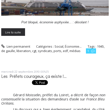
Port bloqué, économie asphyxiée... : désolant !
Lire la suite
Lien permanent
Catégories :
Social, Économie...
Tags :
1945
,
de gaulle
,
liberation
,
cgt
,
syndicats
,
ports
,
edf
,
médias
1
mercredi 22
septembre 2010
00h25
Les Préfets courageux, ça existe !...
Gérard Moisselin, préfet du Loiret, a décrit de façon
non
consensuelle
la situation des demandeurs d’asile sur
France Bleu
Orléans
.
Un discours qui a, bien évidemment, scandalisé, du côté