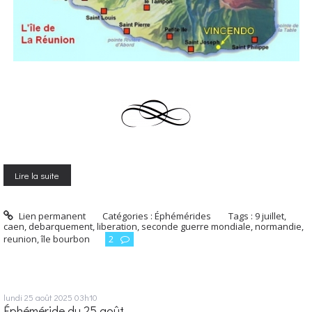
Lire la suite
Lien permanent
Catégories :
Éphémérides
Tags :
9 juillet
,
caen
,
debarquement
,
liberation
,
seconde guerre mondiale
,
normandie
,
reunion
,
île bourbon
2
lundi 25
août 2025
03h10
Éphéméride du 25 août