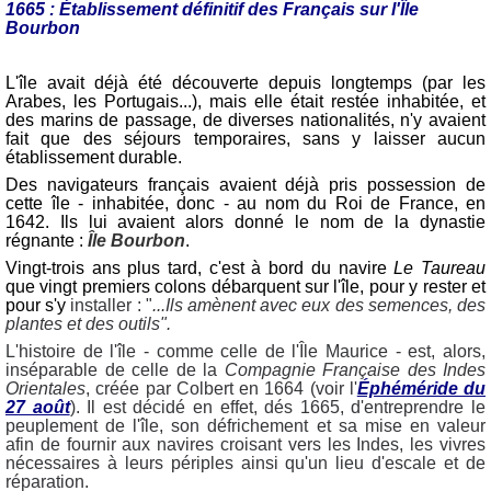
1665 : Établissement définitif des Français sur l'Île
Bourbon
L'île avait déjà été découverte depuis longtemps (par les
Arabes, les Portugais...), mais elle était restée inhabitée, et
des marins de passage, de diverses nationalités, n'y avaient
fait que des séjours temporaires, sans y laisser aucun
établissement durable.
Des navigateurs français avaient déjà pris possession de
cette île - inhabitée, donc - au nom du Roi de France, en
1642. Ils lui avaient alors donné le nom de la dynastie
régnante :
Île Bourbon
.
Vingt-trois ans plus tard, c'est à bord du navire
Le Taureau
que vingt premiers colons débarquent sur l'île, pour y rester et
pour s'y
installer : "
...Ils amènent avec eux des semences, des
plantes et des outils".
L'histoire de l'île - comme celle de l'Île Maurice - est, alors,
inséparable de celle de la
Compagnie Française des Indes
Orientales
, créée par Colbert en 1664 (voir l'
Éphéméride du
27 août
). Il est décidé en effet, dés 1665, d'entreprendre le
peuplement de l'île, son défrichement et sa mise en valeur
afin de fournir aux navires croisant vers les Indes, les vivres
nécessaires à leurs périples ainsi qu'un lieu d'escale et de
réparation.