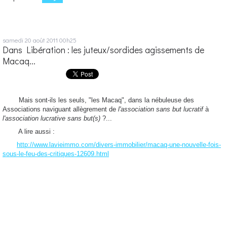
samedi 20
août 2011
00h25
Dans Libération : les juteux/sordides agissements de
Macaq...
Mais sont-ils les seuls, "les Macaq", dans la nébuleuse des
Associations naviguant allègrement de
l'association sans but lucratif
à
l'association lucrative sans but(s)
?...
A lire aussi :
http://www.lavieimmo.com/divers-immobilier/macaq-une-nouvelle-fois-
sous-le-feu-des-critiques-12609.html