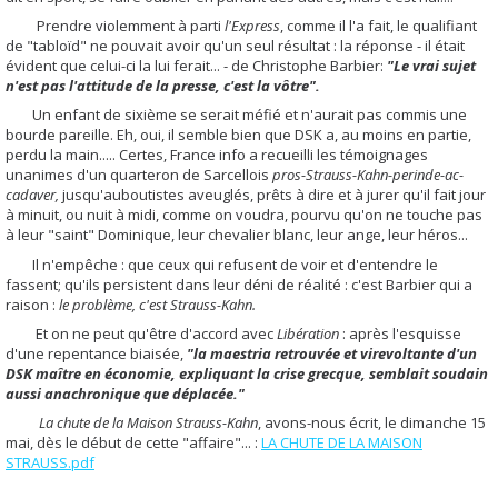
Prendre violemment à parti
l'Express
, comme il l'a fait, le qualifiant
de "tabloïd" ne pouvait avoir qu'un seul résultat : la réponse - il était
évident que celui-ci la lui ferait... - de Christophe Barbier:
"Le vrai sujet
n'est pas l'attitude de la presse, c'est la vôtre".
Un enfant de sixième se serait méfié et n'aurait pas commis une
bourde pareille. Eh, oui, il semble bien que DSK a, au moins en partie,
perdu la main..... Certes, France info a recueilli les témoignages
unanimes d'un quarteron de Sarcellois
pros-Strauss-Kahn-perinde-ac-
cadaver,
jusqu'auboutistes aveuglés, prêts à dire et à jurer qu'il fait jour
à minuit, ou nuit à midi, comme on voudra, pourvu qu'on ne touche pas
à leur "saint" Dominique, leur chevalier blanc, leur ange, leur héros...
Il n'empêche : que ceux qui refusent de voir et d'entendre le
fassent; qu'ils persistent dans leur déni de réalité : c'est Barbier qui a
raison :
le problème, c'est Strauss-Kahn.
Et on ne peut qu'être d'accord avec
Libération
: après l'esquisse
d'une repentance biaisée,
"la maestria retrouvée et virevoltante d'un
DSK maître en économie, expliquant la crise grecque, semblait soudain
aussi anachronique que déplacée."
La chute de la Maison Strauss-Kahn
, avons-nous écrit, le dimanche 15
mai, dès le début de cette "affaire"... :
LA CHUTE DE LA MAISON
STRAUSS.pdf