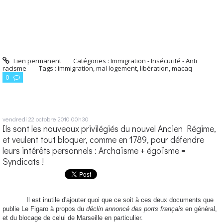
Lien permanent
Catégories :
Immigration - Insécurité - Anti
racisme
Tags :
immigration
,
mal logement
,
libération
,
macaq
0
vendredi 22
octobre 2010
00h30
Ils sont les nouveaux privilégiés du nouvel Ancien Régime,
et veulent tout bloquer, comme en 1789, pour défendre
leurs intérêts personnels : Archaïsme + égoïsme =
Syndicats !
Il est inutile d'ajouter quoi que ce soit à ces deux documents que
publie Le Figaro à propos du
déclin annoncé des ports français
en général,
et du blocage de celui de Marseille en particulier.