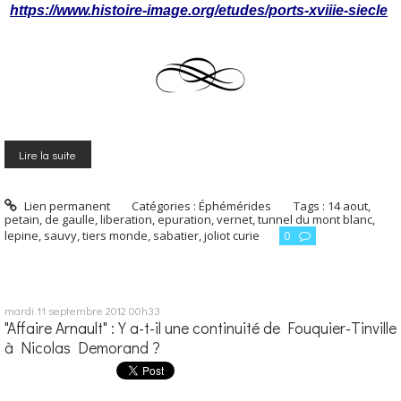
https://www.histoire-image.org/etudes/ports-xviiie-siecle
Lire la suite
Lien permanent
Catégories :
Éphémérides
Tags :
14 aout
,
petain
,
de gaulle
,
liberation
,
epuration
,
vernet
,
tunnel du mont blanc
,
lepine
,
sauvy
,
tiers monde
,
sabatier
,
joliot curie
0
mardi 11
septembre 2012
00h33
"Affaire Arnault" : Y a-t-il une continuité de Fouquier-Tinville
à Nicolas Demorand ?