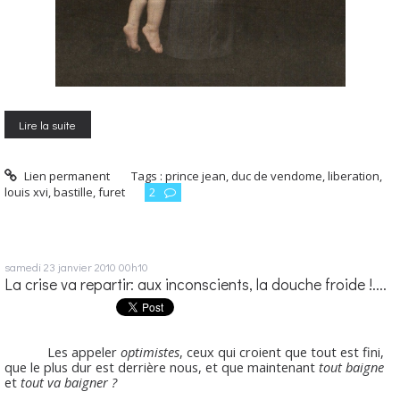
Lire la suite
Lien permanent
Tags :
prince jean
,
duc de vendome
,
liberation
,
louis xvi
,
bastille
,
furet
2
samedi 23
janvier 2010
00h10
La crise va repartir: aux inconscients, la douche froide !....
Les appeler
optimistes
, ceux qui croient que tout est fini,
que le plus dur est derrière nous, et que maintenant
tout baigne
et
tout va baigner ?