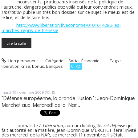
Inconscients, pratiquants insensés de la politique de
l'autruche, dangers publics etc: voilà qui leur conviendrait mieux.
Libération
publie un très bon dossier sur ce sujet: le mieux est de
le lire, et de le faire lire:
http://www.liberation.fr/economie/0101614286-les-
marches-repris-de-frenesie
Lire la suite
Lien permanent
Catégories :
Social, Économie...
Tags :
liberation
,
crise
,
bonus
,
banques
0
mardi 10
novembre 2009
00h15
"Défense européenne, la grande illusion ": Jean-Dominique
Merchet aux Mercredi de la Nar...
Journaliste à
Libération
, auteur du blog
Secret défense
qui
fait autorité en la matière, Jean-Dominique MERCHET sera l'invité
des mercredi de la NAR, ce mercredi 11 novembre. Il s’était