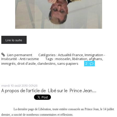
Lire la suite
Lien permanent
Catégories :
Actualité France
,
Immigration -
Insécurité - Anti racisme
Tags :
moisselin
,
libération
,
afghans
,
immigrés
,
droit d'asile
,
clandestins
,
sans-papiers
2
mardi 10
août 2010
00h26
A propos de l'article de Libé sur le Prince Jean....
La dernière page de Libération, toute entière consacrée au Prince Jean, le 14 juillet
dernier, a suscité de nombreux commentaires et réflexions.