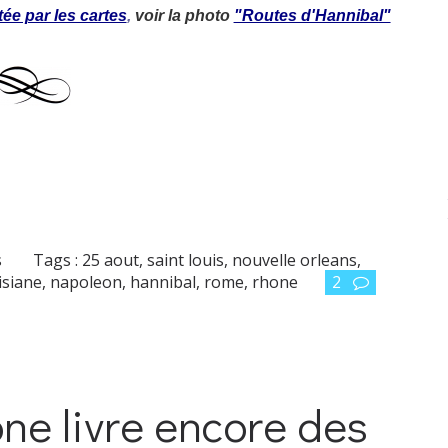
ée par les cartes
,
voir la photo
"Routes d'Hannibal"
s
Tags :
25 aout
,
saint louis
,
nouvelle orleans
,
isiane
,
napoleon
,
hannibal
,
rome
,
rhone
2
ône livre encore des