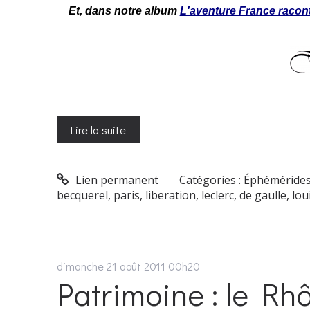
Et, dans notre album
L'aventure France racont
Lire la suite
Lien permanent
Catégories :
Éphéméride
becquerel
,
paris
,
liberation
,
leclerc
,
de gaulle
,
lou
dimanche 21
août 2011
00h20
Patrimoine : le Rh