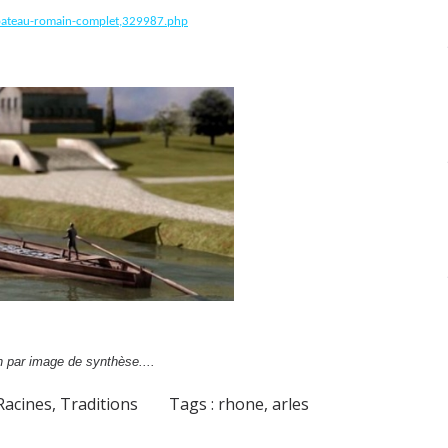
l-bateau-romain-complet,329987.php
 par image de synthèse....
Racines, Traditions
Tags :
rhone
,
arles