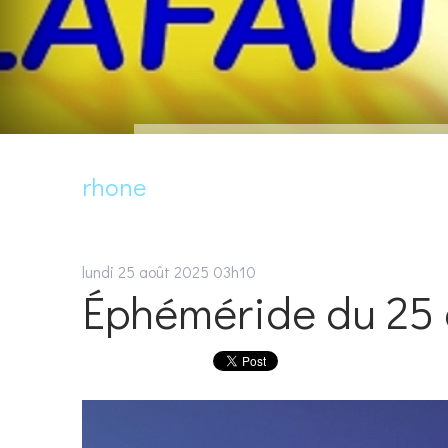
rhone
lundi 25
août 2025
03h10
Éphéméride du 25 