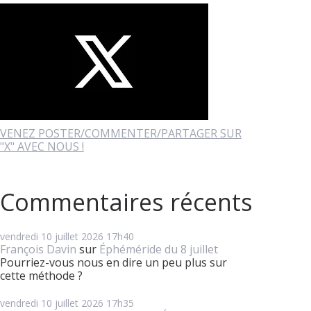
VENEZ POSTER/COMMENTER/PARTAGER SUR
"X" AVEC NOUS !
Commentaires récents
vendredi 10
juillet 2026
17h40
François Davin
sur
Éphéméride du 8 juillet
Pourriez-vous nous en dire un peu plus sur
cette méthode ?
vendredi 10
juillet 2026
17h35