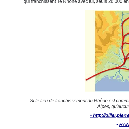
qui franchissent le Rhône avec lui, seuls 26.000 entr
Si le lieu de franchissement du Rhône est com
Alpes, qu'aucune
• http://ollier.pi
•
HAN