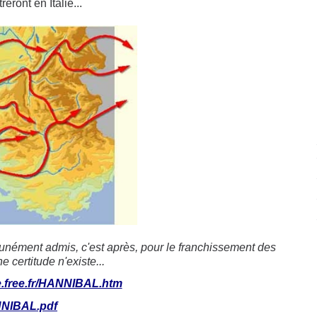
eront en Italie...
munément admis,
c'est après, pour le franchissement des
 certitude n'existe...
erre.free.fr/HANNIBAL.htm
NIBAL.pdf