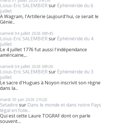
mardi 07
juillet 2026
09h50
Loius-Eric SALEMBIER
sur
Éphéméride du 6
juillet
A Wagram, l'Artillerie (aujourd'hui, ce serait le
Génie...
samedi 04
juillet 2026
08h45
Loius-Eric SALEMBIER
sur
Éphéméride du 4
juillet
Le 4 juillet 1776 fut aussi l'indépendance
américaine,...
samedi 04
juillet 2026
08h30
Loius-Eric SALEMBIER
sur
Éphéméride du 3
juillet
Le sacre d'Hugues à Noyon inscrivit son règne
dans la...
mardi 30
juin 2026
21h20
Setadire
sur
Dans le monde et dans notre Pays
légal en folie...
Qui est cette Laure TOGRAF dont on parle
souvent....