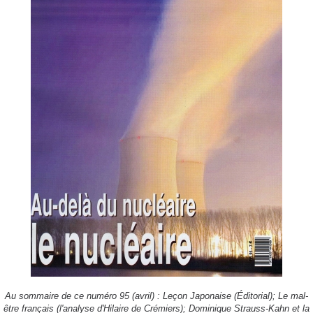
Au sommaire de ce numéro 95 (avril) : Leçon Japonaise (Éditorial); Le mal-
être français (l'analyse d'Hilaire de Crémiers); Dominique Strauss-Kahn et la