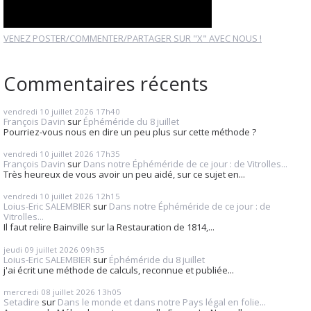
VENEZ POSTER/COMMENTER/PARTAGER SUR "X" AVEC NOUS !
Commentaires récents
vendredi 10
juillet 2026
17h40
François Davin
sur
Éphéméride du 8 juillet
Pourriez-vous nous en dire un peu plus sur cette méthode ?
vendredi 10
juillet 2026
17h35
François Davin
sur
Dans notre Éphéméride de ce jour : de Vitrolles...
Très heureux de vous avoir un peu aidé, sur ce sujet en...
vendredi 10
juillet 2026
12h15
Loius-Eric SALEMBIER
sur
Dans notre Éphéméride de ce jour : de
Vitrolles...
Il faut relire Bainville sur la Restauration de 1814,...
jeudi 09
juillet 2026
09h35
Loius-Eric SALEMBIER
sur
Éphéméride du 8 juillet
j'ai écrit une méthode de calculs, reconnue et publiée...
mercredi 08
juillet 2026
13h05
Setadire
sur
Dans le monde et dans notre Pays légal en folie...