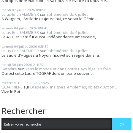
A propos de Mélanchon et sa nouvelle France La Nouvelle...
mardi 07
juillet 2026
09h50
Loius-Eric SALEMBIER
sur
Éphéméride du 6 juillet
A Wagram, l'Artillerie (aujourd'hui, ce serait le Génie...
samedi 04
juillet 2026
08h45
Loius-Eric SALEMBIER
sur
Éphéméride du 4 juillet
Le 4 juillet 1776 fut aussi l'indépendance américaine,...
samedi 04
juillet 2026
08h30
Loius-Eric SALEMBIER
sur
Éphéméride du 3 juillet
Le sacre d'Hugues à Noyon inscrivit son règne dans la...
mardi 30
juin 2026
21h20
Setadire
sur
Dans le monde et dans notre Pays légal en folie...
Qui est cette Laure TOGRAF dont on parle souvent....
mercredi 10
juin 2026
23h25
LABARRIERE
sur
Drapeaux, insignes, emblèmes, objets d'Action...
Vive le Roi
Rechercher