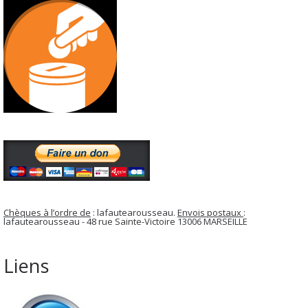
Chèques à l’ordre de
: lafautearousseau.
Envois postaux
:
lafautearousseau - 48 rue Sainte-Victoire 13006 MARSEILLE
Liens