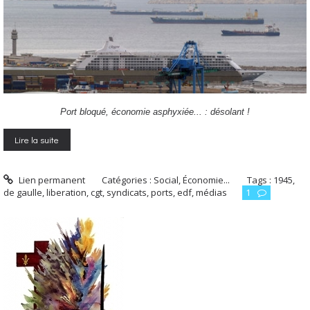
Port bloqué, économie asphyxiée... : désolant !
Lire la suite
Lien permanent
Catégories :
Social, Économie...
Tags :
1945
,
de gaulle
,
liberation
,
cgt
,
syndicats
,
ports
,
edf
,
médias
1