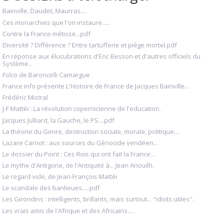
Bainville, Daudet, Maurras....
Ces monarchies que l'on instaure.....
Contre la France métisse...pdf
Diversité ? Différence ? Entre tartufferie et piège mortel.pdf
En réponse aux élucubrations d'Eric Besson et d'autres officiels du
Système...
Folco de Baroncelli Camargue
France info présente L'Histoire de France de Jacques Bainville...
Frédéric Mistral
J-F Mattéi : La révolution copernicienne de l'education.
Jacques Julliard, la Gauche, le PS....pdf
La théorie du Genre, destruction sociale, morale, politique....
Lazare Carnot : aux sources du Génocide vendéen...
Le dossier du Point : Ces Rois qui ont fait la France...
Le mythe d'Antigone, de l'Antiquité à... Jean Anouilh.
Le regard vide, de Jean-François Mattéi
Le scandale des banlieues.....pdf
Les Girondins : intelligents, brillants, mais surtout... "idiots utiles".
Les vrais amis de l'Afrique et des Africains.....