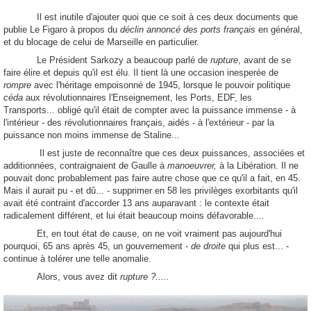
Il est inutile d'ajouter quoi que ce soit à ces deux documents que
publie Le Figaro à propos du
déclin annoncé des ports français
en général,
et du blocage de celui de Marseille en particulier.
Le Président Sarkozy a beaucoup parlé de
rupture
, avant de se
faire élire et depuis qu'il est élu. Il tient là une occasion inesperée de
rompre
avec l'héritage empoisonné de 1945, lorsque le pouvoir politique
céda
aux révolutionnaires l'Enseignement, les Ports, EDF, les
Transports... obligé qu'il était de compter avec la puissance immense - à
l'intérieur - des révolutionnaires français, aidés - à l'extérieur - par la
puissance non moins immense de Staline...
Il est juste de reconnaître que ces deux puissances, associées et
additionnées, contraignaient de Gaulle à
manoeuvrer,
à la Libération. Il ne
pouvait donc probablement pas faire autre chose que ce qu'il a fait, en 45.
Mais il aurait pu - et dû... - supprimer en 58 les privilèges exorbitants qu'il
avait été contraint d'accorder 13 ans auparavant : le contexte était
radicalement différent, et lui était beaucoup moins défavorable....
Et, en tout état de cause, on ne voit vraiment pas aujourd'hui
pourquoi, 65 ans après 45, un gouvernement -
de droite
qui plus est... -
continue à tolérer une telle anomalie.
Alors, vous avez dit
rupture ?.....