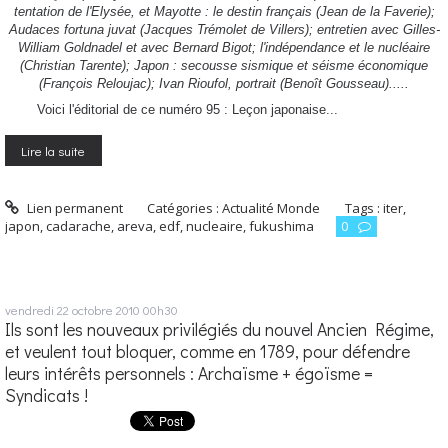
tentation de l'Elysée, et Mayotte : le destin français (Jean de la Faverie);
Audaces fortuna juvat (Jacques Trémolet de Villers); entretien avec Gilles-
William Goldnadel et avec Bernard Bigot; l'indépendance et le nucléaire
(Christian Tarente); Japon : secousse sismique et séisme économique
(François Reloujac); Ivan Rioufol, portrait (Benoît Gousseau).....
Voici l'éditorial de ce numéro 95 : Leçon japonaise...
Lire la suite
Lien permanent
Catégories :
Actualité Monde
Tags :
iter
,
japon
,
cadarache
,
areva
,
edf
,
nucleaire
,
fukushima
0
vendredi 22
octobre 2010
00h30
Ils sont les nouveaux privilégiés du nouvel Ancien Régime,
et veulent tout bloquer, comme en 1789, pour défendre
leurs intérêts personnels : Archaïsme + égoïsme =
Syndicats !