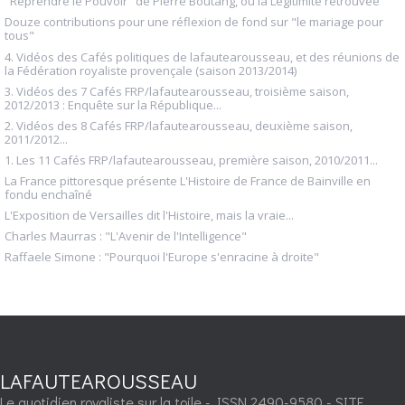
"Reprendre le Pouvoir" de Pierre Boutang, ou la Légitimité retrouvée
Douze contributions pour une réflexion de fond sur "le mariage pour
tous"
4. Vidéos des Cafés politiques de lafautearousseau, et des réunions de
la Fédération royaliste provençale (saison 2013/2014)
3. Vidéos des 7 Cafés FRP/lafautearousseau, troisième saison,
2012/2013 : Enquête sur la République...
2. Vidéos des 8 Cafés FRP/lafautearousseau, deuxième saison,
2011/2012...
1. Les 11 Cafés FRP/lafautearousseau, première saison, 2010/2011...
La France pittoresque présente L'Histoire de France de Bainville en
fondu enchaîné
L'Exposition de Versailles dit l'Histoire, mais la vraie...
Charles Maurras : "L'Avenir de l'Intelligence"
Raffaele Simone : "Pourquoi l'Europe s'enracine à droite"
LAFAUTEAROUSSEAU
Le quotidien royaliste sur la toile - ISSN 2490-9580 - SITE