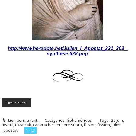
http://www.herodote.net/Julien_l_Apostat_331_363_-
synthese-628.php
Lire la suite
Lien permanent
Catégories :
Éphémérides
Tags :
26 juin
,
rivarol
,
tokamak
,
cadarache
,
iter
,
tore supra
,
fusion
,
fission
,
julien
l'apostat
1