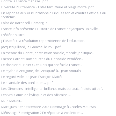
Contre la France métisse...pdf
Diversité ? Différence ? Entre tartufferie et piège mortel.pdf
En réponse aux élucubrations d'Eric Besson et d'autres officiels du
Système...
Folco de Baroncelli Camargue
France info présente L'Histoire de France de Jacques Bainville...
Frédéric Mistral
J-F Mattéi : La révolution copernicienne de l'education.
Jacques Julliard, la Gauche, le PS....pdf
La théorie du Genre, destruction sociale, morale, politique....
Lazare Carnot : aux sources du Génocide vendéen...
Le dossier du Point : Ces Rois qui ont fait la France...
Le mythe d'Antigone, de l'Antiquité à... Jean Anouilh.
Le regard vide, de Jean-François Mattéi
Le scandale des banlieues.....pdf
Les Girondins : intelligents, brillants, mais surtout... "idiots utiles".
Les vrais amis de l'Afrique et des Africains.....
M. le Maudit....
Martigues 1er septembre 2012 Hommage à Charles Maurras
Métissage ? Immigration ? En réponse à vos lettres.....