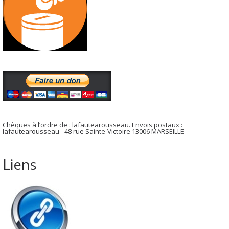
Chèques à l’ordre de
: lafautearousseau.
Envois postaux
:
lafautearousseau - 48 rue Sainte-Victoire 13006 MARSEILLE
Liens