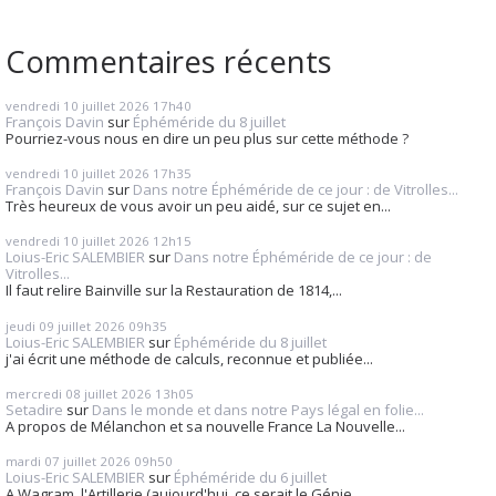
Commentaires récents
vendredi 10
juillet 2026
17h40
François Davin
sur
Éphéméride du 8 juillet
Pourriez-vous nous en dire un peu plus sur cette méthode ?
vendredi 10
juillet 2026
17h35
François Davin
sur
Dans notre Éphéméride de ce jour : de Vitrolles...
Très heureux de vous avoir un peu aidé, sur ce sujet en...
vendredi 10
juillet 2026
12h15
Loius-Eric SALEMBIER
sur
Dans notre Éphéméride de ce jour : de
Vitrolles...
Il faut relire Bainville sur la Restauration de 1814,...
jeudi 09
juillet 2026
09h35
Loius-Eric SALEMBIER
sur
Éphéméride du 8 juillet
j'ai écrit une méthode de calculs, reconnue et publiée...
mercredi 08
juillet 2026
13h05
Setadire
sur
Dans le monde et dans notre Pays légal en folie...
A propos de Mélanchon et sa nouvelle France La Nouvelle...
mardi 07
juillet 2026
09h50
Loius-Eric SALEMBIER
sur
Éphéméride du 6 juillet
A Wagram, l'Artillerie (aujourd'hui, ce serait le Génie...