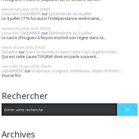
samedi 04
juillet 2026
08h45
Loius-Eric SALEMBIER
sur
Éphéméride du 4 juillet
Le 4 juillet 1776 fut aussi l'indépendance américaine,...
samedi 04
juillet 2026
08h30
Loius-Eric SALEMBIER
sur
Éphéméride du 3 juillet
Le sacre d'Hugues à Noyon inscrivit son règne dans la...
mardi 30
juin 2026
21h20
Setadire
sur
Dans le monde et dans notre Pays légal en folie...
Qui est cette Laure TOGRAF dont on parle souvent....
mercredi 10
juin 2026
23h25
LABARRIERE
sur
Drapeaux, insignes, emblèmes, objets d'Action...
Vive le Roi
Rechercher
Archives