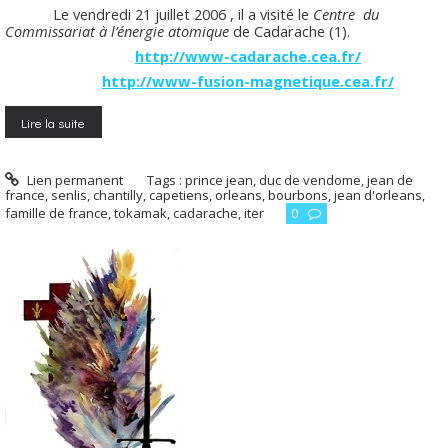
Le vendredi 21 juillet 2006 , il a visité le
Centre du
Commissariat à l’énergie atomique
de Cadarache (1).
http://www-cadarache.cea.fr/
http://www-fusion-magnetique.cea.fr/
Lire la suite
Lien permanent
Tags :
prince jean
,
duc de vendome
,
jean de
france
,
senlis
,
chantilly
,
capetiens
,
orleans
,
bourbons
,
jean d'orleans
,
famille de france
,
tokamak
,
cadarache
,
iter
0