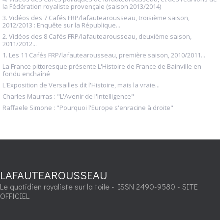
la Fédération royaliste provençale (saison 2013/2014)
3. Vidéos des 7 Cafés FRP/lafautearousseau, troisième saison,
2012/2013 : Enquête sur la République...
2. Vidéos des 8 Cafés FRP/lafautearousseau, deuxième saison,
2011/2012...
1. Les 11 Cafés FRP/lafautearousseau, première saison, 2010/2011...
La France pittoresque présente L'Histoire de France de Bainville en
fondu enchaîné
L'Exposition de Versailles dit l'Histoire, mais la vraie...
Charles Maurras : "L'Avenir de l'Intelligence"
Raffaele Simone : "Pourquoi l'Europe s'enracine à droite"
LAFAUTEAROUSSEAU
Le quotidien royaliste sur la toile - ISSN 2490-9580 - SITE
OFFICIEL