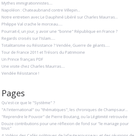
Mythes immigrationnistes....
Napoléon : Chateaubriand contre Villepin...
Notre entretien avec Le Dauphiné Libéré sur Charles Maurras...
Philippe Val crache le morceau.....
Pourrait-il, un jour, y avoir une "bonne" République en France ?
Regards croisés sur l'Islam.....
Totalitarisme ou Résistance ? Vendée, Guerre de géants.....
Tour de France 2011 et Trésors du Patrimoine
Un Prince français PDF
Une visite chez Charles Maurras....
Vendée Résistance !
Pages
Qu'est-ce que le "Système" ?
"A l'international" ou "thématiques", les chroniques de Champsaur...
"Reprendre le Pouvoir" de Pierre Boutang, ou la Légitimité retrouvée
Douze contributions pour une réflexion de fond sur "le mariage pour
tous"
4. Vidéos des Cafés politiques de lafautearousseau, et des réunions de