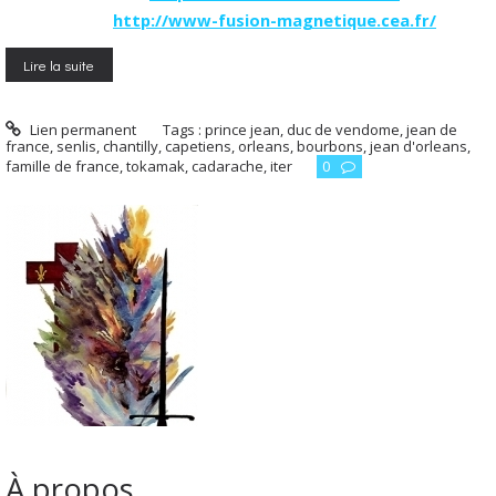
http://www-fusion-magnetique.cea.fr/
Lire la suite
Lien permanent
Tags :
prince jean
,
duc de vendome
,
jean de
france
,
senlis
,
chantilly
,
capetiens
,
orleans
,
bourbons
,
jean d'orleans
,
famille de france
,
tokamak
,
cadarache
,
iter
0
À propos