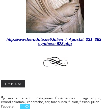
http://www.herodote.net/Julien_l_Apostat_331_363_-
synthese-628.php
Lire la suite
Lien permanent
Catégories :
Éphémérides
Tags :
26 juin
,
rivarol
,
tokamak
,
cadarache
,
iter
,
tore supra
,
fusion
,
fission
,
julien
l'apostat
1