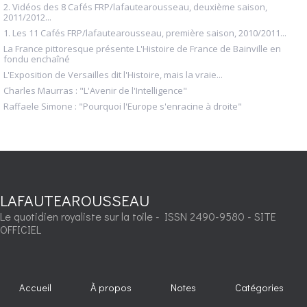
2. Vidéos des 8 Cafés FRP/lafautearousseau, deuxième saison,
2011/2012...
1. Les 11 Cafés FRP/lafautearousseau, première saison, 2010/2011...
La France pittoresque présente L'Histoire de France de Bainville en
fondu enchaîné
L'Exposition de Versailles dit l'Histoire, mais la vraie...
Charles Maurras : "L'Avenir de l'Intelligence"
Raffaele Simone : "Pourquoi l'Europe s'enracine à droite"
LAFAUTEAROUSSEAU
Le quotidien royaliste sur la toile - ISSN 2490-9580 - SITE
OFFICIEL
Accueil
À propos
Notes
Catégories