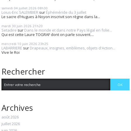
samedi 04
juillet 2026
08h30
Loius-Eric SALEMBIER
sur
Éphéméride du 3 juillet
Le sacre d'Hugues à Noyon inscrivit son règne dans la...
mardi 30
juin 2026
21h20
Setadire
sur
Dans le monde et dans notre Pays légal en folie...
Qui est cette Laure TOGRAF dont on parle souvent....
mercredi 10
juin 2026
23h25
LABARRIERE
sur
Drapeaux, insignes, emblèmes, objets d'Action...
Vive le Roi
Rechercher
Archives
août 2026
juillet 2026
juin 2026