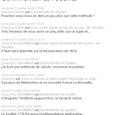
vendredi 10
juillet 2026
17h40
François Davin
sur
Éphéméride du 8 juillet
Pourriez-vous nous en dire un peu plus sur cette méthode ?
vendredi 10
juillet 2026
17h35
François Davin
sur
Dans notre Éphéméride de ce jour : de Vitrolles...
Très heureux de vous avoir un peu aidé, sur ce sujet en...
vendredi 10
juillet 2026
12h15
Loius-Eric SALEMBIER
sur
Dans notre Éphéméride de ce jour : de
Vitrolles...
Il faut relire Bainville sur la Restauration de 1814,...
jeudi 09
juillet 2026
09h35
Loius-Eric SALEMBIER
sur
Éphéméride du 8 juillet
j'ai écrit une méthode de calculs, reconnue et publiée...
mercredi 08
juillet 2026
13h05
Setadire
sur
Dans le monde et dans notre Pays légal en folie...
A propos de Mélanchon et sa nouvelle France La Nouvelle...
mardi 07
juillet 2026
09h50
Loius-Eric SALEMBIER
sur
Éphéméride du 6 juillet
A Wagram, l'Artillerie (aujourd'hui, ce serait le Génie...
samedi 04
juillet 2026
08h45
Loius-Eric SALEMBIER
sur
Éphéméride du 4 juillet
Le 4 juillet 1776 fut aussi l'indépendance américaine,...