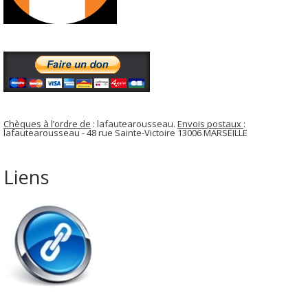
Chèques à l’ordre de
: lafautearousseau.
Envois postaux
:
lafautearousseau - 48 rue Sainte-Victoire 13006 MARSEILLE
Liens