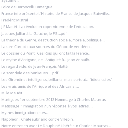
Système...
Folco de Baroncelli Camargue
France info présente L'Histoire de France de Jacques Bainville...
Frédéric Mistral
J-F Mattéi : La révolution copernicienne de l'education.
Jacques Julliard, la Gauche, le PS....pdf
La théorie du Genre, destruction sociale, morale, politique....
Lazare Carnot : aux sources du Génocide vendéen...
Le dossier du Point : Ces Rois qui ont fait la France...
Le mythe d'Antigone, de l'Antiquité à... Jean Anouilh.
Le regard vide, de Jean-François Mattéi
Le scandale des banlieues.....pdf
Les Girondins : intelligents, brillants, mais surtout... "idiots utiles".
Les vrais amis de l'Afrique et des Africains.....
M. le Maudit....
Martigues 1er septembre 2012 Hommage à Charles Maurras
Métissage ? Immigration ? En réponse à vos lettres.....
Mythes immigrationnistes....
Napoléon : Chateaubriand contre Villepin...
Notre entretien avec Le Dauphiné Libéré sur Charles Maurras...