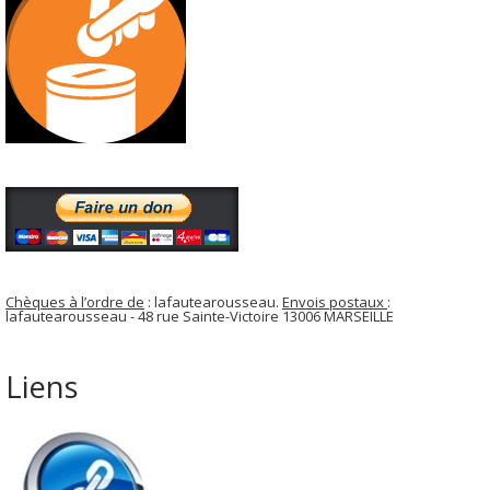
Chèques à l’ordre de
: lafautearousseau.
Envois postaux
:
lafautearousseau - 48 rue Sainte-Victoire 13006 MARSEILLE
Liens