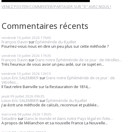
VENEZ POSTER/COMMENTER/PARTAGER SUR "X" AVEC NOUS !
Commentaires récents
vendredi 10
juillet 2026
17h40
François Davin
sur
Éphéméride du 8 juillet
Pourriez-vous nous en dire un peu plus sur cette méthode ?
vendredi 10
juillet 2026
17h35
François Davin
sur
Dans notre Éphéméride de ce jour : de Vitrolles...
Très heureux de vous avoir un peu aidé, sur ce sujet en...
vendredi 10
juillet 2026
12h15
Loius-Eric SALEMBIER
sur
Dans notre Éphéméride de ce jour : de
Vitrolles...
Il faut relire Bainville sur la Restauration de 1814,...
jeudi 09
juillet 2026
09h35
Loius-Eric SALEMBIER
sur
Éphéméride du 8 juillet
j'ai écrit une méthode de calculs, reconnue et publiée...
mercredi 08
juillet 2026
13h05
Setadire
sur
Dans le monde et dans notre Pays légal en folie...
A propos de Mélanchon et sa nouvelle France La Nouvelle...