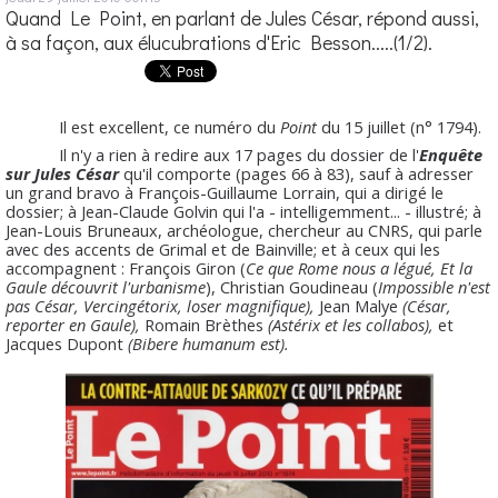
Quand Le Point, en parlant de Jules César, répond aussi,
à sa façon, aux élucubrations d'Eric Besson.....(1/2).
Il est excellent, ce numéro du
Point
du 15 juillet (n° 1794).
Il n'y a rien à redire aux 17 pages du dossier de l'
Enquête
sur Jules César
qu'il comporte (pages 66 à 83), sauf à adresser
un grand bravo à François-Guillaume Lorrain, qui a dirigé le
dossier; à Jean-Claude Golvin qui l'a - intelligemment... - illustré; à
Jean-Louis Bruneaux, archéologue, chercheur au CNRS, qui parle
avec des accents de Grimal et de Bainville; et à ceux qui les
accompagnent : François Giron (
Ce que Rome nous a légué, Et la
Gaule découvrit l'urbanisme
), Christian Goudineau (
Impossible n'est
pas César, Vercingétorix, loser magnifique),
Jean Malye
(César,
reporter en Gaule),
Romain Brèthes
(Astérix et les collabos),
et
Jacques Dupont
(Bibere humanum est).