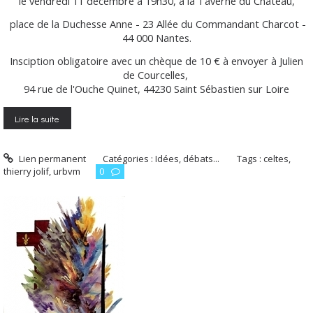
le vendredi 11 décembre à 19h30, à la Taverne du Château,
place de la Duchesse Anne - 23 Allée du Commandant Charcot -
44 000 Nantes.
Insciption obligatoire avec un chèque de 10 € à envoyer à Julien
de Courcelles,
94 rue de l'Ouche Quinet, 44230 Saint Sébastien sur Loire
Lire la suite
Lien permanent
Catégories :
Idées, débats...
Tags :
celtes
,
thierry jolif
,
urbvm
0