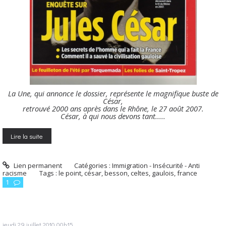
La Une, qui annonce le dossier, représente le magnifique buste de
César,
retrouvé 2000 ans après dans le Rhône, le 27 août 2007.
César, à qui nous devons tant.....
Lire la suite
Lien permanent
Catégories :
Immigration - Insécurité - Anti
racisme
Tags :
le point
,
césar
,
besson
,
celtes
,
gaulois
,
france
1
jeudi 29
juillet 2010
00h15