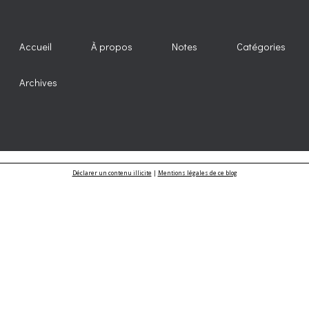
Accueil
À propos
Notes
Catégories
Archives
Déclarer un contenu illicite
|
Mentions légales de ce blog