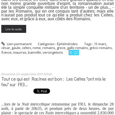
non moins grande ouverture d'esprit, la romanisation aurait
été la simple conquête militaire d'un territoire - un de plus... -
par les Romains, qui en ont conquis tant d'autres; mais elle
n'aurait pas produit tout ce qu'elle a produit chez les Celtes,
avec eux, et grâce à eux, aux côtés des Romains.
Lire la suite
Lien permanent
Catégories :
Éphémérides
Tags :
15 mars
,
césar
,
gaule
,
celtes
,
rome
,
romains
,
grece
,
gallo romains
,
gréco romains
,
france
,
maurras
,
bainville
,
vercingetorix
6
dimanche 04
septembre 2011
00h20
Tout ce qui est Racines est bon : Les Celtes "ont mis le
feu" sur FR3...
...lors de la
Nuit interceltique
retransmise par FR3, le dimanche 28
août, à partir de 20h35, et pendant près de deux heures, de pur
plaisir : le spectacle de ces
Nuits interceltiques
a rassemblé 2.830.000