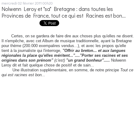
mercredi 02
février 2011
00h20
Nolwenn Leroy et "sa" Bretagne : dans toutes les
Provinces de France, tout ce qui est Racines est bon...
Certes, on se gardera de faire dire aux choses plus qu'elles ne disent.
Il n'empêche, avec cet Album de musique traditionnelle, ayant la Bretagne
pour thème (200.000 exempalires vendus...), et avec les propos qu'elle
tient à la journaliste qui l'interroge,
"Offrir au breton... et aux langues
régionales la place qu'elles méritent..."....
"Porter ses racines et ses
origines dans son prénom"
(c'est)
"un grand bonheur".....
Nolwenn
Leroy dit et fait quelque chose de positif et de sain...
Une illustration supplémentaire, en somme, de notre principe
Tout ce
qui est racines est bon...