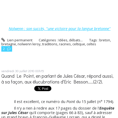
Nolwenn : son succès, "une victoire pour la langue bretonne"
Lien permanent
Catégories :
Idées, débats...
Tags :
breton
,
bretagne
,
nolwenn leroy
,
traditions
,
racines
,
celtique
,
celtes
2
vendredi 30
juillet 2010
00h15
Quand Le Point, en parlant de Jules César, répond aussi,
à sa façon, aux élucubrations d'Eric Besson.....(2/2).
Il est excellent, ce numéro du
Point
du 15 juillet (n° 1794).
Il n'y a rien à redire aux 17 pages du dossier de l'
Enquête
sur Jules César
qu'il comporte (pages 66 à 83), sauf à adresser
un grand bravo à François-Guillaume Lorrain, qui a dirigé le