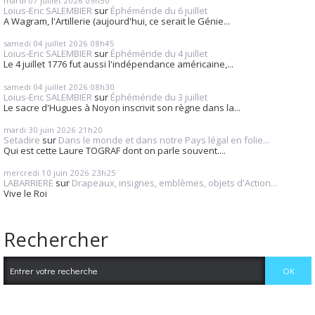
mardi 07
juillet 2026
09h50
Loius-Eric SALEMBIER
sur
Éphéméride du 6 juillet
A Wagram, l'Artillerie (aujourd'hui, ce serait le Génie...
samedi 04
juillet 2026
08h45
Loius-Eric SALEMBIER
sur
Éphéméride du 4 juillet
Le 4 juillet 1776 fut aussi l'indépendance américaine,...
samedi 04
juillet 2026
08h30
Loius-Eric SALEMBIER
sur
Éphéméride du 3 juillet
Le sacre d'Hugues à Noyon inscrivit son règne dans la...
mardi 30
juin 2026
21h20
Setadire
sur
Dans le monde et dans notre Pays légal en folie...
Qui est cette Laure TOGRAF dont on parle souvent....
mercredi 10
juin 2026
23h25
LABARRIERE
sur
Drapeaux, insignes, emblèmes, objets d'Action...
Vive le Roi
Rechercher