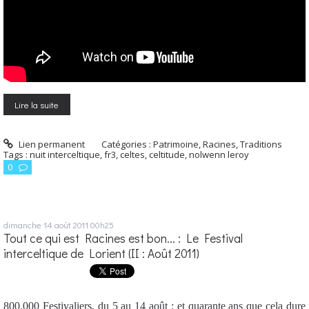
Lire la suite
Lien permanent
Catégories :
Patrimoine, Racines, Traditions
Tags :
nuit interceltique
,
fr3
,
celtes
,
celtitude
,
nolwenn leroy
0
dimanche 14
août 2011
00h25
Tout ce qui est Racines est bon... : Le Festival
interceltique de Lorient (II : Août 2011)
800.000 Festivaliers, du 5 au 14 août : et quarante ans que cela dure