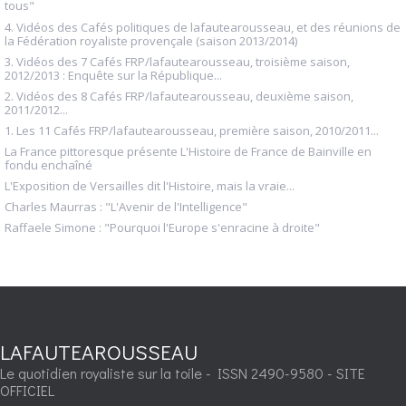
tous"
4. Vidéos des Cafés politiques de lafautearousseau, et des réunions de
la Fédération royaliste provençale (saison 2013/2014)
3. Vidéos des 7 Cafés FRP/lafautearousseau, troisième saison,
2012/2013 : Enquête sur la République...
2. Vidéos des 8 Cafés FRP/lafautearousseau, deuxième saison,
2011/2012...
1. Les 11 Cafés FRP/lafautearousseau, première saison, 2010/2011...
La France pittoresque présente L'Histoire de France de Bainville en
fondu enchaîné
L'Exposition de Versailles dit l'Histoire, mais la vraie...
Charles Maurras : "L'Avenir de l'Intelligence"
Raffaele Simone : "Pourquoi l'Europe s'enracine à droite"
LAFAUTEAROUSSEAU
Le quotidien royaliste sur la toile - ISSN 2490-9580 - SITE
OFFICIEL