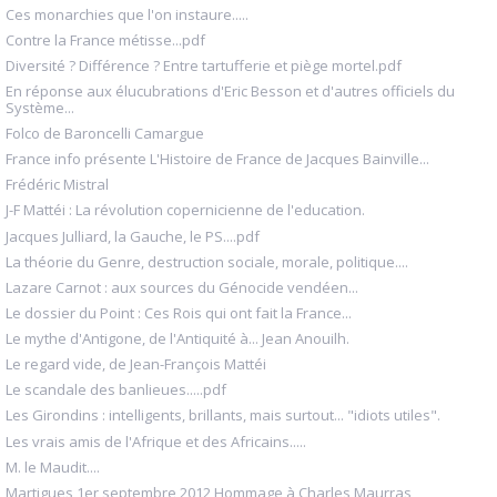
Ces monarchies que l'on instaure.....
Contre la France métisse...pdf
Diversité ? Différence ? Entre tartufferie et piège mortel.pdf
En réponse aux élucubrations d'Eric Besson et d'autres officiels du
Système...
Folco de Baroncelli Camargue
France info présente L'Histoire de France de Jacques Bainville...
Frédéric Mistral
J-F Mattéi : La révolution copernicienne de l'education.
Jacques Julliard, la Gauche, le PS....pdf
La théorie du Genre, destruction sociale, morale, politique....
Lazare Carnot : aux sources du Génocide vendéen...
Le dossier du Point : Ces Rois qui ont fait la France...
Le mythe d'Antigone, de l'Antiquité à... Jean Anouilh.
Le regard vide, de Jean-François Mattéi
Le scandale des banlieues.....pdf
Les Girondins : intelligents, brillants, mais surtout... "idiots utiles".
Les vrais amis de l'Afrique et des Africains.....
M. le Maudit....
Martigues 1er septembre 2012 Hommage à Charles Maurras