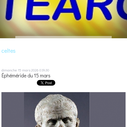
celtes
dimanche 15
mars 2026
03h30
Éphéméride du 15 mars