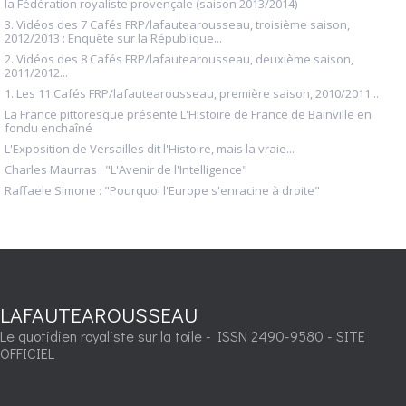
la Fédération royaliste provençale (saison 2013/2014)
3. Vidéos des 7 Cafés FRP/lafautearousseau, troisième saison,
2012/2013 : Enquête sur la République...
2. Vidéos des 8 Cafés FRP/lafautearousseau, deuxième saison,
2011/2012...
1. Les 11 Cafés FRP/lafautearousseau, première saison, 2010/2011...
La France pittoresque présente L'Histoire de France de Bainville en
fondu enchaîné
L'Exposition de Versailles dit l'Histoire, mais la vraie...
Charles Maurras : "L'Avenir de l'Intelligence"
Raffaele Simone : "Pourquoi l'Europe s'enracine à droite"
LAFAUTEAROUSSEAU
Le quotidien royaliste sur la toile - ISSN 2490-9580 - SITE
OFFICIEL