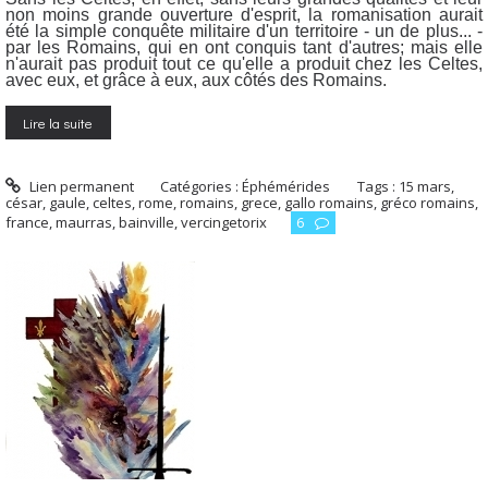
non moins grande ouverture d'esprit, la romanisation aurait
été la simple conquête militaire d'un territoire - un de plus... -
par les Romains, qui en ont conquis tant d'autres; mais elle
n'aurait pas produit tout ce qu'elle a produit chez les Celtes,
avec eux, et grâce à eux, aux côtés des Romains.
Lire la suite
Lien permanent
Catégories :
Éphémérides
Tags :
15 mars
,
césar
,
gaule
,
celtes
,
rome
,
romains
,
grece
,
gallo romains
,
gréco romains
,
france
,
maurras
,
bainville
,
vercingetorix
6