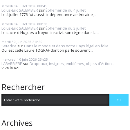
samedi 04
juillet 2026
08h45
Loius-Eric SALEMBIER
sur
Éphéméride du 4 juillet
Le 4 juillet 1776 fut aussi l'indépendance américaine,...
samedi 04
juillet 2026
08h30
Loius-Eric SALEMBIER
sur
Éphéméride du 3 juillet
Le sacre d'Hugues à Noyon inscrivit son règne dans la...
mardi 30
juin 2026
21h20
Setadire
sur
Dans le monde et dans notre Pays légal en folie...
Qui est cette Laure TOGRAF dont on parle souvent....
mercredi 10
juin 2026
23h25
LABARRIERE
sur
Drapeaux, insignes, emblèmes, objets d'Action...
Vive le Roi
Rechercher
Archives