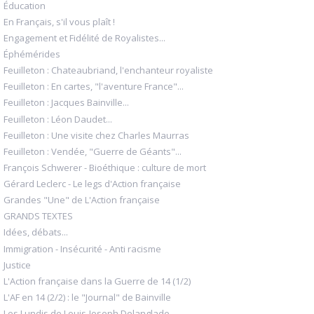
Éducation
En Français, s'il vous plaît !
Engagement et Fidélité de Royalistes...
Éphémérides
Feuilleton : Chateaubriand, l'enchanteur royaliste
Feuilleton : En cartes, "l'aventure France"...
Feuilleton : Jacques Bainville...
Feuilleton : Léon Daudet...
Feuilleton : Une visite chez Charles Maurras
Feuilleton : Vendée, "Guerre de Géants"...
François Schwerer - Bioéthique : culture de mort
Gérard Leclerc - Le legs d'Action française
Grandes "Une" de L'Action française
GRANDS TEXTES
Idées, débats...
Immigration - Insécurité - Anti racisme
Justice
L'Action française dans la Guerre de 14 (1/2)
L'AF en 14 (2/2) : le "Journal" de Bainville
Les Lundis de Louis-Joseph Delanglade