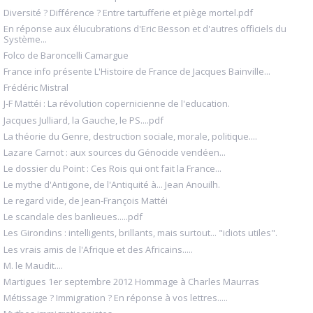
Diversité ? Différence ? Entre tartufferie et piège mortel.pdf
En réponse aux élucubrations d'Eric Besson et d'autres officiels du
Système...
Folco de Baroncelli Camargue
France info présente L'Histoire de France de Jacques Bainville...
Frédéric Mistral
J-F Mattéi : La révolution copernicienne de l'education.
Jacques Julliard, la Gauche, le PS....pdf
La théorie du Genre, destruction sociale, morale, politique....
Lazare Carnot : aux sources du Génocide vendéen...
Le dossier du Point : Ces Rois qui ont fait la France...
Le mythe d'Antigone, de l'Antiquité à... Jean Anouilh.
Le regard vide, de Jean-François Mattéi
Le scandale des banlieues.....pdf
Les Girondins : intelligents, brillants, mais surtout... "idiots utiles".
Les vrais amis de l'Afrique et des Africains.....
M. le Maudit....
Martigues 1er septembre 2012 Hommage à Charles Maurras
Métissage ? Immigration ? En réponse à vos lettres.....