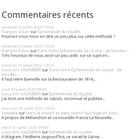
Commentaires récents
vendredi 10
juillet 2026
17h40
François Davin
sur
Éphéméride du 8 juillet
Pourriez-vous nous en dire un peu plus sur cette méthode ?
vendredi 10
juillet 2026
17h35
François Davin
sur
Dans notre Éphéméride de ce jour : de Vitrolles...
Très heureux de vous avoir un peu aidé, sur ce sujet en...
vendredi 10
juillet 2026
12h15
Loius-Eric SALEMBIER
sur
Dans notre Éphéméride de ce jour : de
Vitrolles...
Il faut relire Bainville sur la Restauration de 1814,...
jeudi 09
juillet 2026
09h35
Loius-Eric SALEMBIER
sur
Éphéméride du 8 juillet
j'ai écrit une méthode de calculs, reconnue et publiée...
mercredi 08
juillet 2026
13h05
Setadire
sur
Dans le monde et dans notre Pays légal en folie...
A propos de Mélanchon et sa nouvelle France La Nouvelle...
mardi 07
juillet 2026
09h50
Loius-Eric SALEMBIER
sur
Éphéméride du 6 juillet
A Wagram, l'Artillerie (aujourd'hui, ce serait le Génie...