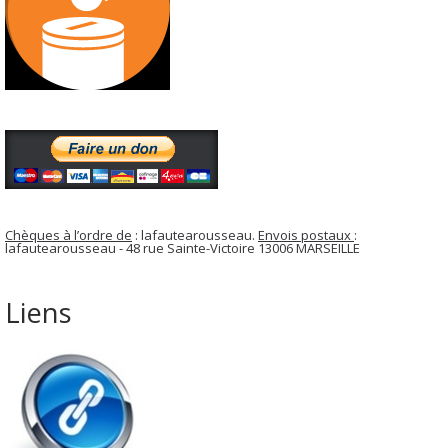
Chèques à l’ordre de
: lafautearousseau.
Envois postaux
:
lafautearousseau - 48 rue Sainte-Victoire 13006 MARSEILLE
Liens