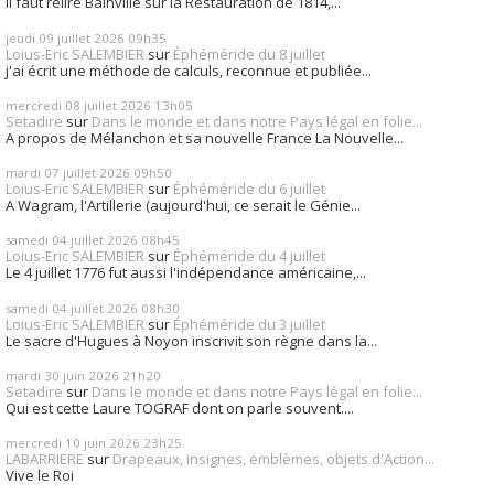
Il faut relire Bainville sur la Restauration de 1814,...
jeudi 09
juillet 2026
09h35
Loius-Eric SALEMBIER
sur
Éphéméride du 8 juillet
j'ai écrit une méthode de calculs, reconnue et publiée...
mercredi 08
juillet 2026
13h05
Setadire
sur
Dans le monde et dans notre Pays légal en folie...
A propos de Mélanchon et sa nouvelle France La Nouvelle...
mardi 07
juillet 2026
09h50
Loius-Eric SALEMBIER
sur
Éphéméride du 6 juillet
A Wagram, l'Artillerie (aujourd'hui, ce serait le Génie...
samedi 04
juillet 2026
08h45
Loius-Eric SALEMBIER
sur
Éphéméride du 4 juillet
Le 4 juillet 1776 fut aussi l'indépendance américaine,...
samedi 04
juillet 2026
08h30
Loius-Eric SALEMBIER
sur
Éphéméride du 3 juillet
Le sacre d'Hugues à Noyon inscrivit son règne dans la...
mardi 30
juin 2026
21h20
Setadire
sur
Dans le monde et dans notre Pays légal en folie...
Qui est cette Laure TOGRAF dont on parle souvent....
mercredi 10
juin 2026
23h25
LABARRIERE
sur
Drapeaux, insignes, emblèmes, objets d'Action...
Vive le Roi