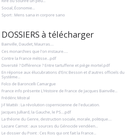
Rire ou sourire un peu...
Social, Économie...
Sport : Mens sana in corpore sano
DOSSIERS à télécharger
Bainville, Daudet, Maurras....
Ces monarchies que l'on instaure.....
Contre la France métisse...pdf
Diversité ? Différence ? Entre tartufferie et piège mortel.pdf
En réponse aux élucubrations d'Eric Besson et d'autres officiels du
Système...
Folco de Baroncelli Camargue
France info présente L'Histoire de France de Jacques Bainville...
Frédéric Mistral
J-F Mattéi : La révolution copernicienne de l'education.
Jacques Julliard, la Gauche, le PS....pdf
La théorie du Genre, destruction sociale, morale, politique....
Lazare Carnot : aux sources du Génocide vendéen...
Le dossier du Point : Ces Rois qui ont fait la France...