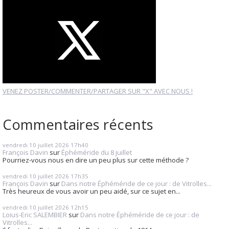
VENEZ POSTER/COMMENTER/PARTAGER SUR "X" AVEC NOUS !
Commentaires récents
vendredi 10
juillet 2026
17h40
François Davin
sur
Éphéméride du 8 juillet
Pourriez-vous nous en dire un peu plus sur cette méthode ?
vendredi 10
juillet 2026
17h35
François Davin
sur
Dans notre Éphéméride de ce jour : de Vitrolles...
Très heureux de vous avoir un peu aidé, sur ce sujet en...
vendredi 10
juillet 2026
12h15
Loius-Eric SALEMBIER
sur
Dans notre Éphéméride de ce jour : de
Vitrolles...