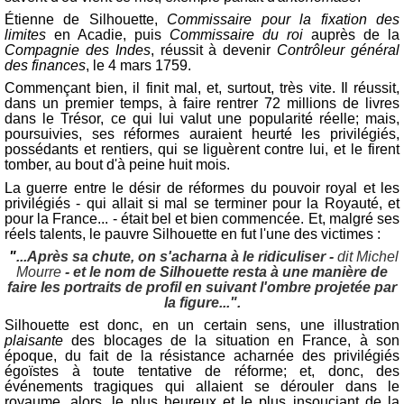
Étienne de Silhouette,
Commissaire pour la fixation des
limites
en Acadie, puis
Commissaire du roi
auprès de la
Compagnie des Indes
, réussit à devenir
Contrôleur général
des finances
, le 4 mars 1759.
Commençant bien, il finit mal, et, surtout, très vite. Il réussit,
dans un premier temps, à faire rentrer 72 millions de livres
dans le Trésor, ce qui lui valut une popularité réelle; mais,
poursuivies, ses réformes auraient heurté les privilégiés,
possédants et rentiers, qui se liguèrent contre lui, et le firent
tomber, au bout d'à peine huit mois.
La guerre entre le désir de réformes du pouvoir royal et les
privilégiés - qui allait si mal se terminer pour la Royauté, et
pour la France... - était bel et bien commencée. Et, malgré ses
réels talents, le pauvre Silhouette en fut l'une des victimes :
"
...Après sa chute, on s'acharna à le ridiculiser -
dit Michel
Mourre
- et le nom de Silhouette resta à une manière de
faire les portraits de profil en suivant l'ombre projetée par
la figure...".
Silhouette est donc, en un certain sens, une illustration
plaisante
des blocages de la situation en France, à son
époque, du fait de la résistance acharnée des privilégiés
égoïstes à toute tentative de réforme; et, donc, des
événements tragiques qui allaient se dérouler dans le
royaume, alors, le plus heureux et le plus insouciant de la