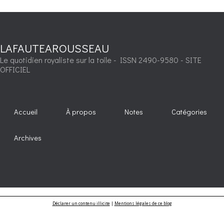
LAFAUTEAROUSSEAU
Le quotidien royaliste sur la toile - ISSN 2490-9580 - SITE
OFFICIEL
Accueil
À propos
Notes
Catégories
Archives
Déclarer un contenu illicite
|
Mentions légales de ce blog