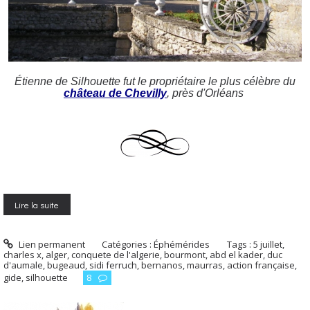
Étienne de Silhouette fut le propriétaire le plus célèbre du
château de Chevilly
, près d'Orléans
Lire la suite
Lien permanent
Catégories :
Éphémérides
Tags :
5 juillet
,
charles x
,
alger
,
conquete de l'algerie
,
bourmont
,
abd el kader
,
duc
d'aumale
,
bugeaud
,
sidi ferruch
,
bernanos
,
maurras
,
action française
,
gide
,
silhouette
8