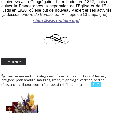
si bien
servi
, la Congrégation fut refondée en 1852, mais dut
quitter la France après la séparation de l'Église et de l'État,
jusqu'en 1920, où elle put de nouveau y exercer ses activités
(ci dessus
:
Pierre de Bérulle,
par Philippe de Champaigne).
• http://www.oratoire.org/
Lire la suite
Lien permanent
Catégories :
Éphémérides
Tags :
4 fevrier
,
antigone
,
jean anouilh
,
maurras
,
grèce
,
mythologie
,
cadmos
,
oedipe
,
résistance
,
collaboration
,
créon
,
pétain
,
thèbes
,
berulle
2