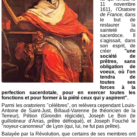
11 novembre
1611,
l'Oratoire
de France,
dans
le but de
restaurer la
sainteté du
sacerdoce. Il
s'agissait, dans
son esprit, de
créer
"
une
société de
prêtres, sans
obligation de
voeux, où l'on
tendra de
toutes ses
forces à la
perfection sacerdotale, pour en exercer toutes les
fonctions et pour former à la piété ceux qui y aspirent".
Parmi les
oratoriens
"célèbres", on relèvera cependant Louis-
Antoine de Saint-Just, Billaud-Varenne (le théoricien de la
Terreur), Pétion (Girondin régicide), Joseph Le Bon (le
guillotineur d'Arras, prêtre défroqué), et Joseph Fouché le
"noyeur-canonneur" de Lyon (qui, lui, ne fut pas prêtre).
Balayée par la Révolution, que certains de ses membres ont