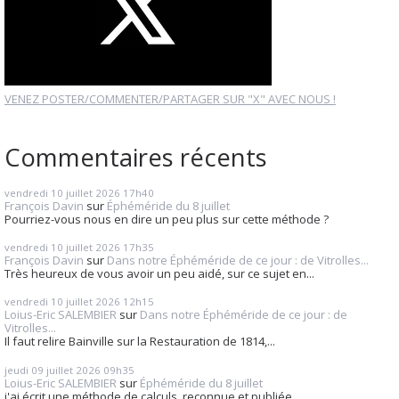
VENEZ POSTER/COMMENTER/PARTAGER SUR "X" AVEC NOUS !
Commentaires récents
vendredi 10
juillet 2026
17h40
François Davin
sur
Éphéméride du 8 juillet
Pourriez-vous nous en dire un peu plus sur cette méthode ?
vendredi 10
juillet 2026
17h35
François Davin
sur
Dans notre Éphéméride de ce jour : de Vitrolles...
Très heureux de vous avoir un peu aidé, sur ce sujet en...
vendredi 10
juillet 2026
12h15
Loius-Eric SALEMBIER
sur
Dans notre Éphéméride de ce jour : de
Vitrolles...
Il faut relire Bainville sur la Restauration de 1814,...
jeudi 09
juillet 2026
09h35
Loius-Eric SALEMBIER
sur
Éphéméride du 8 juillet
j'ai écrit une méthode de calculs, reconnue et publiée...