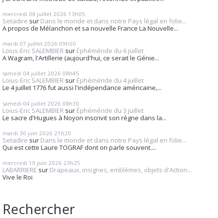
mercredi 08
juillet 2026
13h05
Setadire
sur
Dans le monde et dans notre Pays légal en folie...
A propos de Mélanchon et sa nouvelle France La Nouvelle...
mardi 07
juillet 2026
09h50
Loius-Eric SALEMBIER
sur
Éphéméride du 6 juillet
A Wagram, l'Artillerie (aujourd'hui, ce serait le Génie...
samedi 04
juillet 2026
08h45
Loius-Eric SALEMBIER
sur
Éphéméride du 4 juillet
Le 4 juillet 1776 fut aussi l'indépendance américaine,...
samedi 04
juillet 2026
08h30
Loius-Eric SALEMBIER
sur
Éphéméride du 3 juillet
Le sacre d'Hugues à Noyon inscrivit son règne dans la...
mardi 30
juin 2026
21h20
Setadire
sur
Dans le monde et dans notre Pays légal en folie...
Qui est cette Laure TOGRAF dont on parle souvent....
mercredi 10
juin 2026
23h25
LABARRIERE
sur
Drapeaux, insignes, emblèmes, objets d'Action...
Vive le Roi
Rechercher