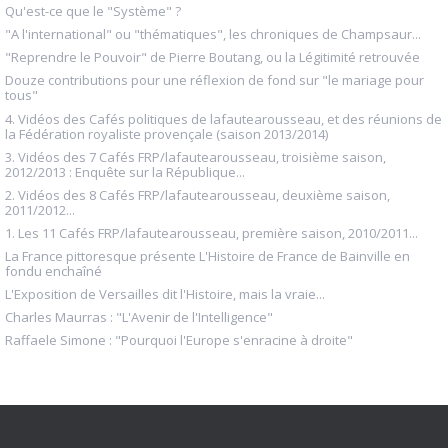
Qu'est-ce que le "Système" ?
"A l'international" ou "thématiques", les chroniques de Champsaur...
"Reprendre le Pouvoir" de Pierre Boutang, ou la Légitimité retrouvée
Douze contributions pour une réflexion de fond sur "le mariage pour
tous"
4. Vidéos des Cafés politiques de lafautearousseau, et des réunions de
la Fédération royaliste provençale (saison 2013/2014)
3. Vidéos des 7 Cafés FRP/lafautearousseau, troisième saison,
2012/2013 : Enquête sur la République...
2. Vidéos des 8 Cafés FRP/lafautearousseau, deuxième saison,
2011/2012...
1. Les 11 Cafés FRP/lafautearousseau, première saison, 2010/2011...
La France pittoresque présente L'Histoire de France de Bainville en
fondu enchaîné
L'Exposition de Versailles dit l'Histoire, mais la vraie...
Charles Maurras : "L'Avenir de l'Intelligence"
Raffaele Simone : "Pourquoi l'Europe s'enracine à droite"