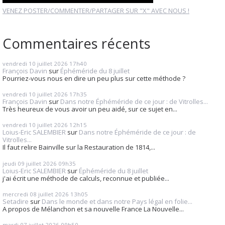
VENEZ POSTER/COMMENTER/PARTAGER SUR "X" AVEC NOUS !
Commentaires récents
vendredi 10
juillet 2026
17h40
François Davin
sur
Éphéméride du 8 juillet
Pourriez-vous nous en dire un peu plus sur cette méthode ?
vendredi 10
juillet 2026
17h35
François Davin
sur
Dans notre Éphéméride de ce jour : de Vitrolles...
Très heureux de vous avoir un peu aidé, sur ce sujet en...
vendredi 10
juillet 2026
12h15
Loius-Eric SALEMBIER
sur
Dans notre Éphéméride de ce jour : de
Vitrolles...
Il faut relire Bainville sur la Restauration de 1814,...
jeudi 09
juillet 2026
09h35
Loius-Eric SALEMBIER
sur
Éphéméride du 8 juillet
j'ai écrit une méthode de calculs, reconnue et publiée...
mercredi 08
juillet 2026
13h05
Setadire
sur
Dans le monde et dans notre Pays légal en folie...
A propos de Mélanchon et sa nouvelle France La Nouvelle...
mardi 07
juillet 2026
09h50