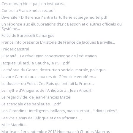
Ces monarchies que l'on instaure.....
Contre la France métisse...pdf
Diversité ? Différence ? Entre tartufferie et piège mortel.pdf
En réponse aux élucubrations d'Eric Besson et d'autres officiels du
Système...
Folco de Baroncelli Camargue
France info présente L'Histoire de France de Jacques Bainville...
Frédéric Mistral
J-F Mattéi : La révolution copernicienne de l'education.
Jacques Julliard, la Gauche, le PS....pdf
La théorie du Genre, destruction sociale, morale, politique....
Lazare Carnot : aux sources du Génocide vendéen...
Le dossier du Point : Ces Rois qui ont fait la France...
Le mythe d'Antigone, de l'Antiquité à... Jean Anouilh.
Le regard vide, de Jean-François Mattéi
Le scandale des banlieues.....pdf
Les Girondins : intelligents, brillants, mais surtout... "idiots utiles".
Les vrais amis de l'Afrique et des Africains.....
M. le Maudit....
Martigues 1er septembre 2012 Hommage à Charles Maurras