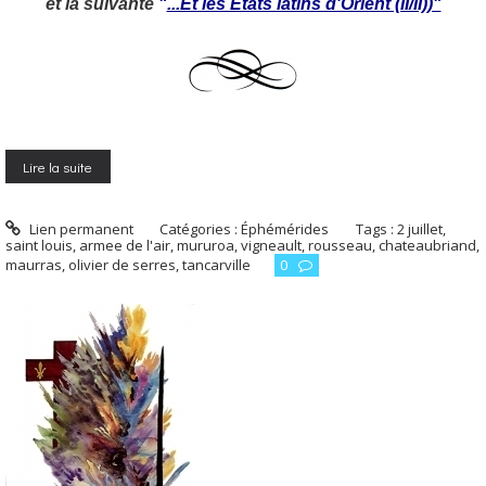
et la suivante
"
...Et les États latins d'Orient (II/II))"
Lire la suite
Lien permanent
Catégories :
Éphémérides
Tags :
2 juillet
,
saint louis
,
armee de l'air
,
mururoa
,
vigneault
,
rousseau
,
chateaubriand
,
maurras
,
olivier de serres
,
tancarville
0