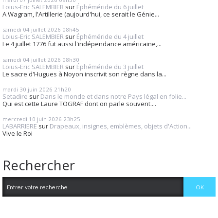
Loius-Eric SALEMBIER
sur
Éphéméride du 6 juillet
A Wagram, l'Artillerie (aujourd'hui, ce serait le Génie...
samedi 04
juillet 2026
08h45
Loius-Eric SALEMBIER
sur
Éphéméride du 4 juillet
Le 4 juillet 1776 fut aussi l'indépendance américaine,...
samedi 04
juillet 2026
08h30
Loius-Eric SALEMBIER
sur
Éphéméride du 3 juillet
Le sacre d'Hugues à Noyon inscrivit son règne dans la...
mardi 30
juin 2026
21h20
Setadire
sur
Dans le monde et dans notre Pays légal en folie...
Qui est cette Laure TOGRAF dont on parle souvent....
mercredi 10
juin 2026
23h25
LABARRIERE
sur
Drapeaux, insignes, emblèmes, objets d'Action...
Vive le Roi
Rechercher