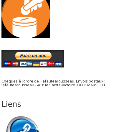
Chèques à l’ordre de
: lafautearousseau.
Envois postaux
:
lafautearousseau - 48 rue Sainte-Victoire 13006 MARSEILLE
Liens