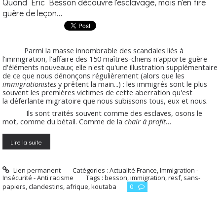
Quand Eric Besson découvre l'esclavage, mais n'en tire
guère de leçon...
Parmi la masse innombrable des scandales liés à
l'immigration, l'affaire des 150 maîtres-chiens n'apporte guère
d'éléments nouveaux; elle n'est qu'une illustration supplémentaire
de ce que nous dénonçons régulièrement (alors que les
immigrationistes
y prêtent la main...) : les immigrés sont le plus
souvent les premières victimes de cette aberration qu'est
la déferlante migratoire que nous subissons tous, eux et nous.
Ils sont traités souvent comme des esclaves, osons le
mot, comme du bétail. Comme de la
chair à profit...
Lire la suite
Lien permanent
Catégories :
Actualité France
,
Immigration -
Insécurité - Anti racisme
Tags :
besson
,
immigration
,
resf
,
sans-
papiers
,
clandestins
,
afrique
,
koutaba
0