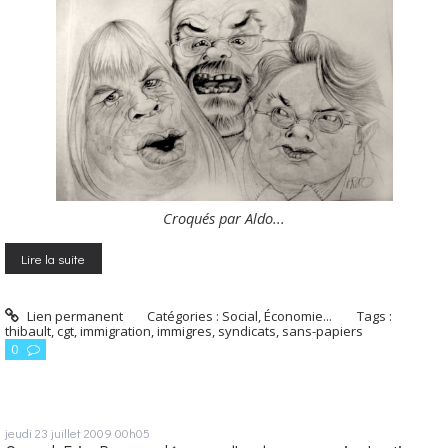
Croqués par Aldo...
Lire la suite
Lien permanent
Catégories :
Social, Économie...
Tags :
thibault
,
cgt
,
immigration
,
immigres
,
syndicats
,
sans-papiers
0
jeudi 23
juillet 2009
00h05