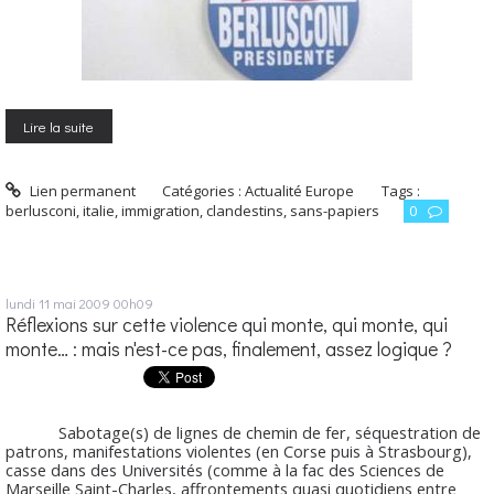
Lire la suite
Lien permanent
Catégories :
Actualité Europe
Tags :
berlusconi
,
italie
,
immigration
,
clandestins
,
sans-papiers
0
lundi 11
mai 2009
00h09
Réflexions sur cette violence qui monte, qui monte, qui
monte… : mais n'est-ce pas, finalement, assez logique ?
Sabotage(s) de lignes de chemin de fer, séquestration de
patrons, manifestations violentes (en Corse puis à Strasbourg),
casse dans des Universités (comme à la fac des Sciences de
Marseille Saint-Charles, affrontements quasi quotidiens entre