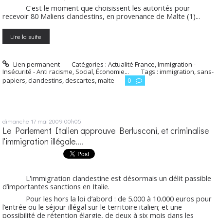
C'est le moment que choisissent les autorités pour
recevoir 80 Maliens clandestins, en provenance de Malte (1)...
Lire la suite
Lien permanent
Catégories :
Actualité France
,
Immigration -
Insécurité - Anti racisme
,
Social, Économie...
Tags :
immigration
,
sans-
papiers
,
clandestins
,
descartes
,
malte
0
dimanche 17
mai 2009
00h05
Le Parlement Italien approuve Berlusconi, et criminalise
l'immigration illégale....
L'immigration clandestine est désormais un délit passible
d’importantes sanctions en Italie.
Pour les hors la loi d’abord : de 5.000 à 10.000 euros pour
l’entrée ou le séjour illégal sur le territoire italien; et une
possibilité de rétention élargie, de deux à six mois dans les