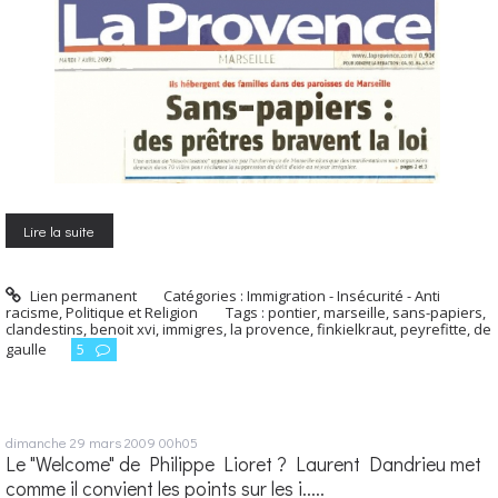
Lire la suite
Lien permanent
Catégories :
Immigration - Insécurité - Anti
racisme
,
Politique et Religion
Tags :
pontier
,
marseille
,
sans-papiers
,
clandestins
,
benoit xvi
,
immigres
,
la provence
,
finkielkraut
,
peyrefitte
,
de
gaulle
5
dimanche 29
mars 2009
00h05
Le "Welcome" de Philippe Lioret ? Laurent Dandrieu met
comme il convient les points sur les i.....