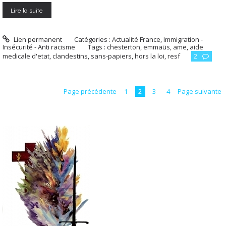
Lire la suite
Lien permanent
Catégories :
Actualité France
,
Immigration -
Insécurité - Anti racisme
Tags :
chesterton
,
emmaüs
,
ame
,
aide
medicale d'etat
,
clandestins
,
sans-papiers
,
hors la loi
,
resf
2
Page précédente
1
2
3
4
Page suivante