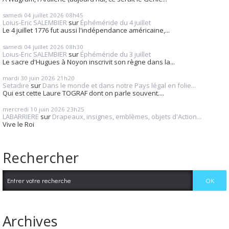
samedi 04
juillet 2026
08h45
Loius-Eric SALEMBIER
sur
Éphéméride du 4 juillet
Le 4 juillet 1776 fut aussi l'indépendance américaine,...
samedi 04
juillet 2026
08h30
Loius-Eric SALEMBIER
sur
Éphéméride du 3 juillet
Le sacre d'Hugues à Noyon inscrivit son règne dans la...
mardi 30
juin 2026
21h20
Setadire
sur
Dans le monde et dans notre Pays légal en folie...
Qui est cette Laure TOGRAF dont on parle souvent....
mercredi 10
juin 2026
23h25
LABARRIERE
sur
Drapeaux, insignes, emblèmes, objets d'Action...
Vive le Roi
Rechercher
Archives