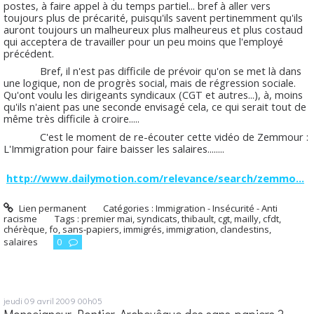
postes, à faire appel à du temps partiel... bref à aller vers
toujours plus de précarité, puisqu'ils savent pertinemment qu'ils
auront toujours un malheureux plus malheureus et plus costaud
qui acceptera de travailler pour un peu moins que l'employé
précédent.
Bref, il n'est pas difficile de prévoir qu'on se met là dans
une logique, non de progrès social, mais de régression sociale.
Qu'ont voulu les dirigeants syndicaux (CGT et autres...), à, moins
qu'ils n'aient pas une seconde envisagé cela, ce qui serait tout de
même très difficile à croire.....
C'est le moment de re-écouter cette vidéo de Zemmour :
L'Immigration pour faire baisser les salaires........
http://www.dailymotion.com/relevance/search/zemmo...
Lien permanent
Catégories :
Immigration - Insécurité - Anti
racisme
Tags :
premier mai
,
syndicats
,
thibault
,
cgt
,
mailly
,
cfdt
,
chérèque
,
fo
,
sans-papiers
,
immigrés
,
immigration
,
clandestins
,
salaires
0
jeudi 09
avril 2009
00h05