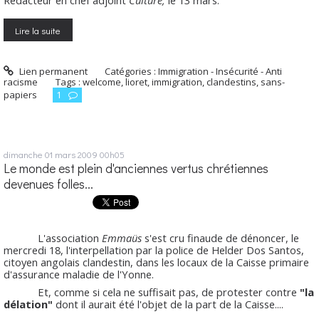
Rédacteur en chef adjoint
Culture,
le 13 mars.
Lire la suite
Lien permanent
Catégories :
Immigration - Insécurité - Anti
racisme
Tags :
welcome
,
lioret
,
immigration
,
clandestins
,
sans-
papiers
1
dimanche 01
mars 2009
00h05
Le monde est plein d'anciennes vertus chrétiennes
devenues folles...
L'association
Emmaüs
s'est cru finaude de dénoncer, le
mercredi 18, l'interpellation par la police de Helder Dos Santos,
citoyen angolais clandestin, dans les locaux de la Caisse primaire
d'assurance maladie de l'Yonne.
Et, comme si cela ne suffisait pas, de protester contre
"la
délation"
dont il aurait été l'objet de la part de la Caisse....