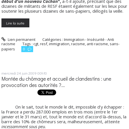
début d'un nouveau Cachan
",
a-t-il ajouté, précisant que des
dizaines de militants de RESF étaient également sur les lieux pour
soutenir les plusieurs dizaines de sans-papiers, délogés la veille.
Lire la suite
Lien permanent
Catégories :
Immigration - Insécurité - Anti
racisme
Tags :
cgt
,
resf
,
immigration
,
racisme
,
anti racisme
,
sans-
papiers
0
mercredi 24
juin 2009
00h10
Montée du chômage et accueil de clandestins : une
provocation des autorités ?...
On le sait, tout le monde le dit, impossible d'y échapper :
la France a perdu 287.000 emplois en trois mois (entre le 1er
janvier et le 31 mars) et, tout le monde est d'accord là-dessus, la
barre des 10% de chômeurs sera, malheureusement, atteinte
incessamment sous peu.