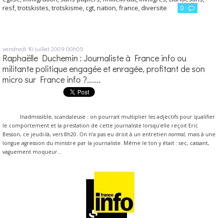
resf
,
trotskistes
,
trotskisme
,
cgt
,
nation
,
france
,
diversite
0
vendredi 10
juillet 2009
00h05
Raphaëlle Duchemin : Journaliste à France info ou
militante politique engagée et enragée, profitant de son
micro sur France info ?.......
Inadmissible, scandaleuse : on pourrait multiplier les adjectifs pour qualifier
le comportement et la prestation de cette journaliste lorsqu'elle reçoit Eric
Besson, ce jeudi-là, vers 8h20. On n’a pas eu droit à un entretien
normal,
mais à une
longue agression du ministre par la journaliste. Même le ton y était : sec, cassant,
vaguement moqueur…