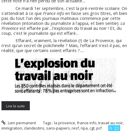
cette note n'a rien perdu de son actualité....
Ce mardi 1er septembre, c'est la pré-rentrée scolaire. On
s'attendrait à ce que
France info
en fasse ses gros titres, eh bien
pas du tout: l'un des journaux matinaux commence par cette
révélation (intonation du journaliste à l'appui, et bien sentie):
La
Provence
est effarée par....l'explosion du travail au noir ! Et, du
coup, c'est le journaliste qui est effaré...
Effarant, vraiment, la révélation (!) de La Provence, qui
n'est qu'un secret de polichinelle ? Mais, l'effarant n'est-il pas, en
réalité, que que certains soient effarés ?.....
Lire la suite
Lien permanent
Tags :
la provence
,
france info
,
travail au noir
,
immigration
,
clandestins
,
sans-papiers
,
resf
,
npa
,
cgt
,
pcf
0