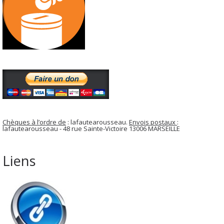
Chèques à l’ordre de
: lafautearousseau.
Envois postaux
:
lafautearousseau - 48 rue Sainte-Victoire 13006 MARSEILLE
Liens