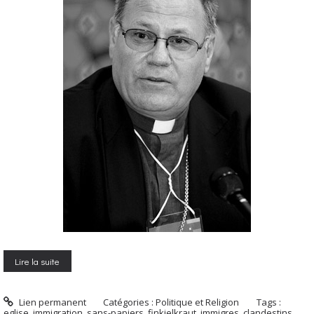
Lire la suite
Lien permanent
Catégories :
Politique et Religion
Tags :
eglise
,
immigration
,
sans-papiers
,
finkielkraut
,
immigres
,
clandestins
,