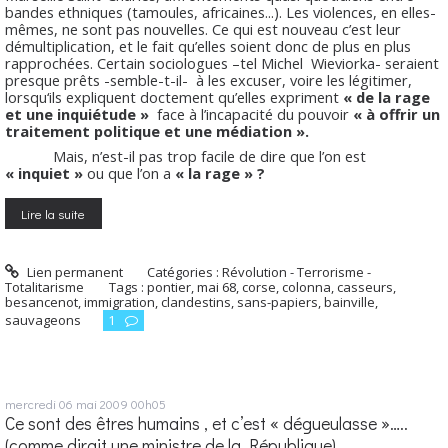
bandes ethniques (tamoules, africaines...). Les violences, en elles-
mêmes, ne sont pas nouvelles. Ce qui est nouveau c’est leur
démultiplication, et le fait qu’elles soient donc de plus en plus
rapprochées. Certain sociologues –tel Michel Wieviorka- seraient
presque prêts -semble-t-il- à les excuser, voire les légitimer,
lorsqu‘ils expliquent doctement qu’elles expriment
« de la rage
et une inquiétude »
face à l’incapacité du pouvoir
« à offrir un
traitement politique et une médiation ».
Mais, n’est-il pas trop facile de dire que l’on est
« inquiet »
ou que l’on a
« la rage » ?
Lire la suite
Lien permanent
Catégories :
Révolution - Terrorisme -
Totalitarisme
Tags :
pontier
,
mai 68
,
corse
,
colonna
,
casseurs
,
besancenot
,
immigration
,
clandestins
,
sans-papiers
,
bainville
,
sauvageons
1
mercredi 06
mai 2009
00h05
Ce sont des êtres humains , et c’est « dégueulasse »…..
(comme dirait une ministre de la République)