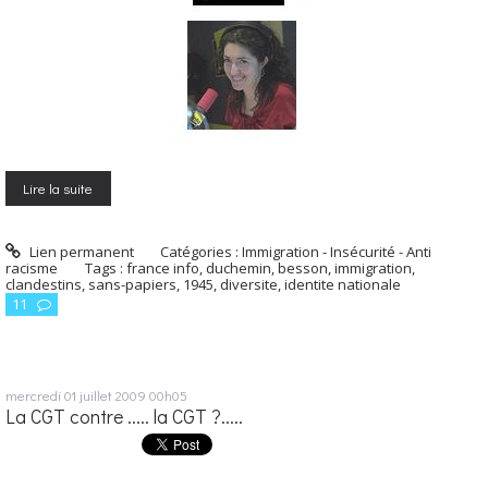
Lire la suite
Lien permanent
Catégories :
Immigration - Insécurité - Anti
racisme
Tags :
france info
,
duchemin
,
besson
,
immigration
,
clandestins
,
sans-papiers
,
1945
,
diversite
,
identite nationale
11
mercredi 01
juillet 2009
00h05
La CGT contre ..... la CGT ?.....