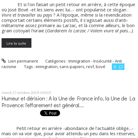
Et si l'on faisait un petit retour en arrière, à cette époque
où José Bové -et les siens avec lui...- ont popularisé ce slogan :
Vivre et travailler au pays
? A l'époque, même si la revendication
comportait certains éléments postifs, il s'agissait aussi d'anti-
militarisme assez primaire au Larzac, et là comme ailleurs, le bon
grain cotoyait l'ivraie (
Gardarem lo Larzac / Volem viure al pais...).
Lire la suite
Lien permanent
Catégories :
Immigration - Insécurité - Anti
racisme
Tags :
immigration
,
sans-papiers
,
resf
,
bové
0
mardi 27
octobre 2009
00h05
Humeur et dérision : A la Une de France info, la Une de La
Provence: l'effarement est général....
Petit retour en arrière -abondance de l'actualité oblige...-
mais on va voir que, pour avoir attendu un peu dans les réserves,