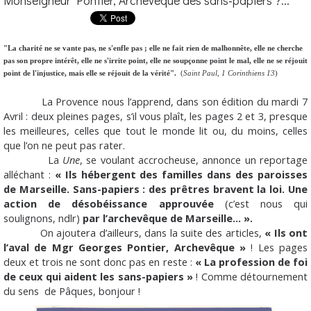
Monseigneur Pontier, Archevêque des sans-papiers ?...
"La charité ne se vante pas, ne s'enfle pas ; elle ne fait rien de malhonnête, elle ne cherche
pas son propre intérêt, elle ne s'irrite point, elle ne soupçonne point le mal, elle ne se réjouit
point de l'injustice, mais elle se réjouit de la vérité".
(
Saint Paul, 1 Corinthiens 13
)
La Provence nous l’apprend, dans son édition du mardi 7
Avril : deux pleines pages, s’il vous plaît, les pages 2 et 3, presque
les meilleures, celles que tout le monde lit ou, du moins, celles
que l’on ne peut pas rater.
La
Une
, se voulant accrocheuse, annonce un reportage
alléchant :
« Ils hébergent des familles dans des paroisses
de Marseille. Sans-papiers : des prêtres bravent la loi. Une
action de désobéissance approuvée
(c’est nous qui
soulignons, ndlr)
par l’archevêque de Marseille… ».
On ajoutera d’ailleurs, dans la suite des articles,
« Ils ont
l’aval de Mgr Georges Pontier, Archevêque »
! Les pages
deux et trois ne sont donc pas en reste :
« La profession de foi
de ceux qui aident les sans-papiers »
! Comme détournement
du sens de Pâques, bonjour !