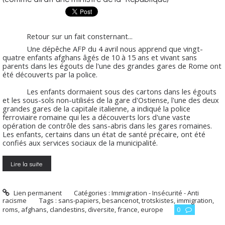
Retour sur un fait consternant...
Une dépêche AFP du 4 avril nous apprend que vingt-
quatre enfants afghans âgés de 10 à 15 ans et vivant sans
parents dans les égouts de l'une des grandes gares de Rome ont
été découverts par la police.
Les enfants dormaient sous des cartons dans les égouts
et les sous-sols non-utilisés de la gare d'Ostiense, l'une des deux
grandes gares de la capitale italienne, a indiqué la police
ferroviaire romaine qui les a découverts lors d'une vaste
opération de contrôle des sans-abris dans les gares romaines.
Les enfants, certains dans un état de santé précaire, ont été
confiés aux services sociaux de la municipalité.
Lire la suite
Lien permanent
Catégories :
Immigration - Insécurité - Anti
racisme
Tags :
sans-papiers
,
besancenot
,
trotskistes
,
immigration
,
roms
,
afghans
,
clandestins
,
diversite
,
france
,
europe
0