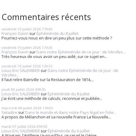
Commentaires récents
vendredi 10
juillet 2026
17h40
François Davin
sur
Éphéméride du 8 juillet
Pourriez-vous nous en dire un peu plus sur cette méthode ?
vendredi 10
juillet 2026
17h35
François Davin
sur
Dans notre Éphéméride de ce jour : de Vitrolles...
Très heureux de vous avoir un peu aidé, sur ce sujet en...
vendredi 10
juillet 2026
12h15
Loius-Eric SALEMBIER
sur
Dans notre Éphéméride de ce jour : de
Vitrolles...
Il faut relire Bainville sur la Restauration de 1814,...
jeudi 09
juillet 2026
09h35
Loius-Eric SALEMBIER
sur
Éphéméride du 8 juillet
j'ai écrit une méthode de calculs, reconnue et publiée...
mercredi 08
juillet 2026
13h05
Setadire
sur
Dans le monde et dans notre Pays légal en folie...
A propos de Mélanchon et sa nouvelle France La Nouvelle...
mardi 07
juillet 2026
09h50
Loius-Eric SALEMBIER
sur
Éphéméride du 6 juillet
A Wagram, l'Artillerie (aujourd'hui, ce serait le Génie...