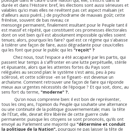
durée et dans l'Histoire: bref, les élections sont aussi sérieuses et
valables qu'ici mais elles ne revêtent pas cet aspect malsain (et
d'ailleurs aussi puéril...) de psychodrame de mauvais goût; cette
frénésie, souvent de bas niveau; ce
mensonge permanent, finalement insultant pour le Peuple tant il
est massif et répété, que constituent ces promesses électorales
dont on voit bien qu'il est absolument impossible qu'elles soient
tenues; alors, pourquoi les faire? quel est ce régime qui s'abaisse
à tolérer une façon de faire, aussi dégradante pour ceux/celles
qui les font que pour le public qui les
"reçoit" ?
Chez nous, tout l'espace a été accaparé par les partis, qui
passent leur temps à s'affronter en une lutte perpétuelle, stérile
et épuisante, alors que les attentes fortes du Pays sont
reléguées au second plan: le système s'est ainsi, peu à peu
sclérosé, et cette sclérose -en se figeant- est devenue un
archaïsme. Comment retrouver une façon de faire qui réponde
mieux aux urgentes nécessités de l'époque ? Et qui soit, donc, au
sens fort du terme,
"moderne" ?.
Qu'on nous comprenne bien: il est bon de représenter,
tous les cinq ans, l'opinion du Peuple qui souhaite une alternance
ou une continuité de la politique gouvernementale; mais la tête
de l'État, elle, devrait être libérée de cette guerre civile
permanente: puisque les citoyens se sont prononcés, qu'ils ont
envoyé au Parlement une majorité qui
"détermine et conduit
la politique de la Nation",
pourquoi ne pas laisser la tête de