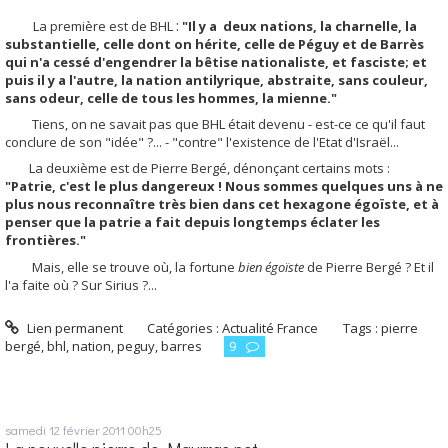
:
La première est de BHL
"Il y a deux nations, la charnelle, la
substantielle, celle dont on hérite, celle de Péguy et de Barrès
qui n'a cessé d'engendrer la bêtise nationaliste, et fasciste; et
puis il y a l'autre, la nation antilyrique, abstraite, sans couleur,
sans odeur, celle de tous les hommes, la mienne."
Tiens, on ne savait pas que BHL était devenu - est-ce ce qu'il faut
conclure de son "idée" ?... - "contre" l'existence de l'Etat d'Israël...
La deuxième est de Pierre Bergé, dénonçant certains mots :
"Patrie, c'est le plus dangereux ! Nous sommes quelques uns à ne
plus nous reconnaître très bien dans cet hexagone égoïste, et à
penser que la patrie a fait depuis longtemps éclater les
frontières."
Mais, elle se trouve où, la fortune
bien égoïste
de Pierre Bergé ? Et il
l'a faite où ? Sur Sirius ?...
Lien permanent
Catégories :
Actualité France
Tags :
pierre
bergé
,
bhl
,
nation
,
peguy
,
barres
9
samedi 12
février 2011
00h25