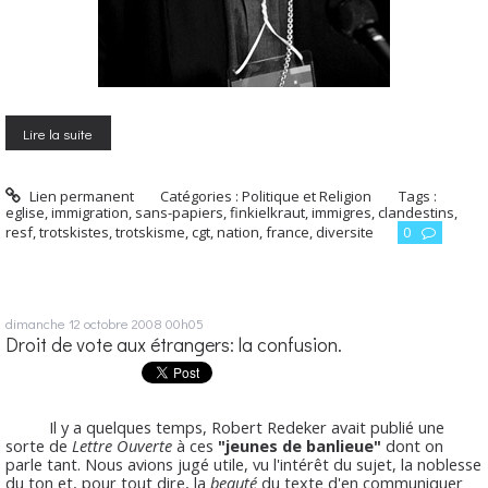
Lire la suite
Lien permanent
Catégories :
Politique et Religion
Tags :
eglise
,
immigration
,
sans-papiers
,
finkielkraut
,
immigres
,
clandestins
,
resf
,
trotskistes
,
trotskisme
,
cgt
,
nation
,
france
,
diversite
0
dimanche 12
octobre 2008
00h05
Droit de vote aux étrangers: la confusion.
Il y a quelques temps, Robert Redeker avait publié une
sorte de
Lettre Ouverte
à ces
"jeunes de banlieue"
dont on
parle tant. Nous avions jugé utile, vu l'intérêt du sujet, la noblesse
du ton et, pour tout dire, la
beauté
du texte d'en communiquer