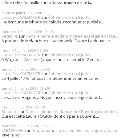
Il faut relire Bainville sur la Restauration de 1814,...
jeudi 09
juillet 2026
09h35
Loius-Eric SALEMBIER
sur
Éphéméride du 8 juillet
j'ai écrit une méthode de calculs, reconnue et publiée...
mercredi 08
juillet 2026
13h05
Setadire
sur
Dans le monde et dans notre Pays légal en folie...
A propos de Mélanchon et sa nouvelle France La Nouvelle...
mardi 07
juillet 2026
09h50
Loius-Eric SALEMBIER
sur
Éphéméride du 6 juillet
A Wagram, l'Artillerie (aujourd'hui, ce serait le Génie...
samedi 04
juillet 2026
08h45
Loius-Eric SALEMBIER
sur
Éphéméride du 4 juillet
Le 4 juillet 1776 fut aussi l'indépendance américaine,...
samedi 04
juillet 2026
08h30
Loius-Eric SALEMBIER
sur
Éphéméride du 3 juillet
Le sacre d'Hugues à Noyon inscrivit son règne dans la...
mardi 30
juin 2026
21h20
Setadire
sur
Dans le monde et dans notre Pays légal en folie...
Qui est cette Laure TOGRAF dont on parle souvent....
mercredi 10
juin 2026
23h25
LABARRIERE
sur
Drapeaux, insignes, emblèmes, objets d'Action...
Vive le Roi