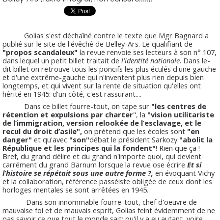
Golias s'est déchaîné contre le texte que Mgr Bagnard a
publié sur le site de l'évêché de Belley-Ars. Le qualifiant de
"propos scandaleux"
la revue renvoie ses lecteurs à son n° 107,
dans lequel un petit billet traitait de
l'identité nationale
. Dans le-
dit billet on retrouve tous les poncifs les plus éculés d'une gauche
et d'une extrême-gauche qui n'inventent plus rien depuis bien
longtemps, et qui vivent sur la rente de situation qu'elles ont
hérité en 1945: d'un côté, c'est rassurant....
Dans ce billet fourre-tout, on tape sur
"les centres de
rétention et expulsions par charter
", la
"vision utilitariste
de l’immigration, version relookée de l’esclavage, et le
recul du droit d’asile",
on prétend que les écoles sont
"en
danger"
et qu'avec
"son"
débat le président Sarkozy
"abolit la
République et les principes qui la fondent"
! Rien que ça !
Bref, du grand délire et du grand n'importe quoi, qui devient
carrément du grand Barnum lorsque la revue ose écrire
Et si
l’histoire se répétait sous une autre forme ?,
en évoquant Vichy
et la collaboration, référence passéiste obligée de ceux dont les
horloges mentales se sont arrêtées en 1945.
Dans son innommable fourre-tout, chef d'oeuvre de
mauvaise foi et de mauvais esprit, Golias feint évidemment de ne
pas savoir ce que tout le monde sait: qu'il y a eu autant, voire