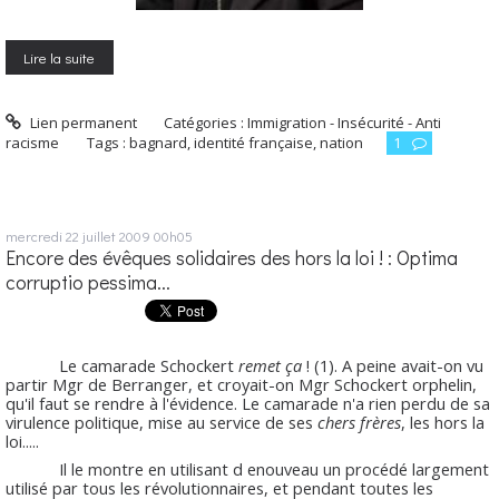
Lire la suite
Lien permanent
Catégories :
Immigration - Insécurité - Anti
racisme
Tags :
bagnard
,
identité française
,
nation
1
mercredi 22
juillet 2009
00h05
Encore des évêques solidaires des hors la loi ! : Optima
corruptio pessima...
Le camarade Schockert
remet ça
! (1). A peine avait-on vu
partir Mgr de Berranger, et croyait-on Mgr Schockert orphelin,
qu'il faut se rendre à l'évidence. Le camarade n'a rien perdu de sa
virulence politique, mise au service de ses
chers
frères
, les hors la
loi.....
Il le montre en utilisant d enouveau un procédé largement
utilisé par tous les révolutionnaires, et pendant toutes les