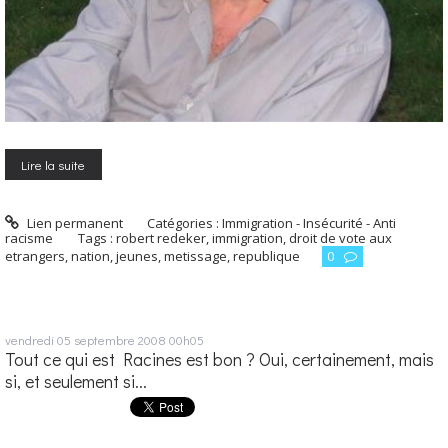
Lire la suite
Lien permanent
Catégories :
Immigration - Insécurité - Anti
racisme
Tags :
robert redeker
,
immigration
,
droit de vote aux
etrangers
,
nation
,
jeunes
,
metissage
,
republique
0
vendredi 05
septembre 2008
00h05
Tout ce qui est Racines est bon ? Oui, certainement, mais
si, et seulement si...