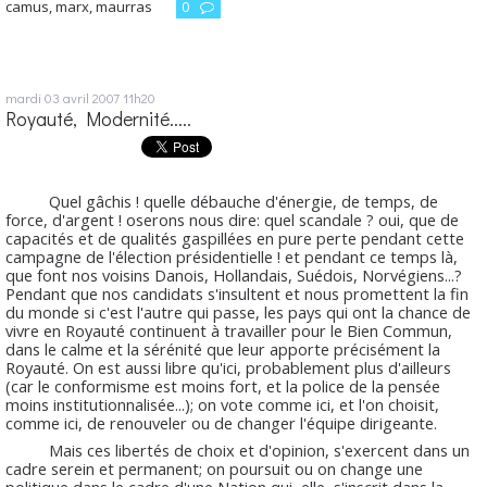
camus
,
marx
,
maurras
0
mardi 03
avril 2007
11h20
Royauté, Modernité.....
Quel gâchis ! quelle débauche d'énergie, de temps, de
force, d'argent ! oserons nous dire: quel scandale ? oui, que de
capacités et de qualités gaspillées en pure perte pendant cette
campagne de l'élection présidentielle ! et pendant ce temps là,
que font nos voisins Danois, Hollandais, Suédois, Norvégiens...?
Pendant que nos candidats s'insultent et nous promettent la fin
du monde si c'est l'autre qui passe, les pays qui ont la chance de
vivre en Royauté continuent à travailler pour le Bien Commun,
dans le calme et la sérénité que leur apporte précisément la
Royauté. On est aussi libre qu'ici, probablement plus d'ailleurs
(car le conformisme est moins fort, et la police de la pensée
moins institutionnalisée...); on vote comme ici, et l'on choisit,
comme ici, de renouveler ou de changer l'équipe dirigeante.
Mais ces libertés de choix et d'opinion, s'exercent dans un
cadre serein et permanent; on poursuit ou on change une
politique dans le cadre d'une Nation qui, elle, s'inscrit dans la