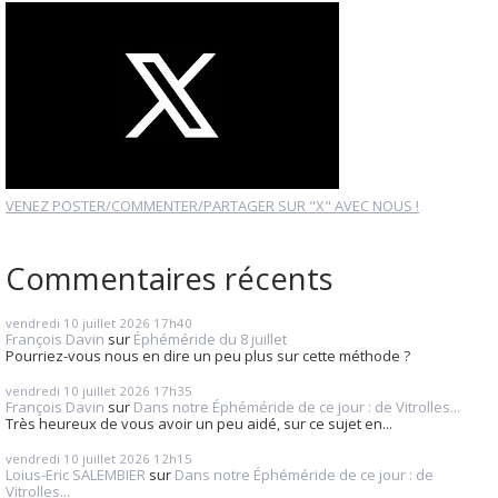
VENEZ POSTER/COMMENTER/PARTAGER SUR "X" AVEC NOUS !
Commentaires récents
vendredi 10
juillet 2026
17h40
François Davin
sur
Éphéméride du 8 juillet
Pourriez-vous nous en dire un peu plus sur cette méthode ?
vendredi 10
juillet 2026
17h35
François Davin
sur
Dans notre Éphéméride de ce jour : de Vitrolles...
Très heureux de vous avoir un peu aidé, sur ce sujet en...
vendredi 10
juillet 2026
12h15
Loius-Eric SALEMBIER
sur
Dans notre Éphéméride de ce jour : de
Vitrolles...