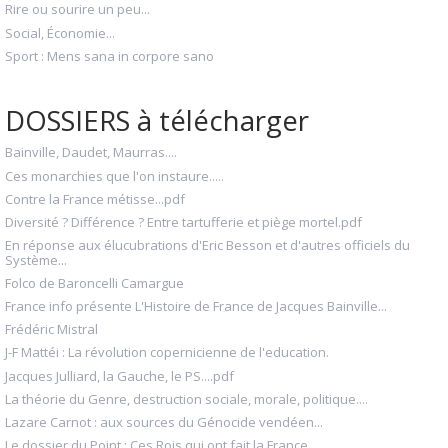
Rire ou sourire un peu...
Social, Économie...
Sport : Mens sana in corpore sano
DOSSIERS à télécharger
Bainville, Daudet, Maurras....
Ces monarchies que l'on instaure.....
Contre la France métisse...pdf
Diversité ? Différence ? Entre tartufferie et piège mortel.pdf
En réponse aux élucubrations d'Eric Besson et d'autres officiels du
Système...
Folco de Baroncelli Camargue
France info présente L'Histoire de France de Jacques Bainville...
Frédéric Mistral
J-F Mattéi : La révolution copernicienne de l'education.
Jacques Julliard, la Gauche, le PS....pdf
La théorie du Genre, destruction sociale, morale, politique....
Lazare Carnot : aux sources du Génocide vendéen...
Le dossier du Point : Ces Rois qui ont fait la France...