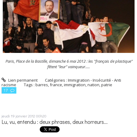
Paris, Place de la Bastille, dimanche 6 mai 2012 : les "français de plastique"
fêtent "leur" vainqueur.....
Lien permanent
Catégories :
Immigration - Insécurité - Anti
racisme
Tags :
barres
,
france
,
immigration
,
nation
,
patrie
17
jeudi 19
janvier 2012
00h20
Lu, vu, entendu : deux phrases, deux horreurs...