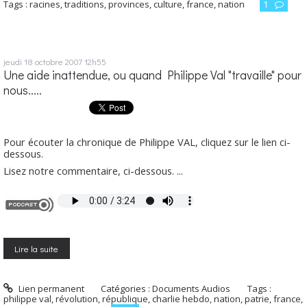
Tags :
racines
,
traditions
,
provinces
,
culture
,
france
,
nation
1
jeudi 18
octobre 2007
12h55
Une aide inattendue, ou quand Philippe Val "travaille" pour
nous.....
Pour écouter la chronique de Philippe VAL, cliquez sur le lien ci-
dessous.
Lisez notre commentaire, ci-dessous. ...
Lire la suite
Lien permanent
Catégories :
Documents Audios
Tags :
philippe val
,
révolution
,
république
,
charlie hebdo
,
nation
,
patrie
,
france
,