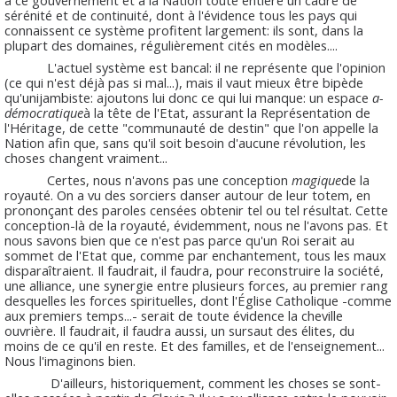
sérénité et de continuité, dont à l'évidence tous les pays qui
connaissent ce système profitent largement: ils sont, dans la
plupart des domaines, régulièrement cités en modèles....
L'actuel système est bancal: il ne représente que l'opinion
(ce qui n'est déjà pas si mal...), mais il vaut mieux être bipède
qu'unijambiste: ajoutons lui donc ce qui lui manque: un espace
a-
démocratique
à la tête de l'Etat, assurant la Représentation de
l'Héritage, de cette "communauté de destin" que l'on appelle la
Nation afin que, sans qu'il soit besoin d'aucune révolution, les
choses changent vraiment...
Certes, nous n'avons pas une conception
magique
de la
royauté. On a vu des sorciers danser autour de leur totem, en
prononçant des paroles censées obtenir tel ou tel résultat. Cette
conception-là de la royauté, évidemment, nous ne l'avons pas. Et
nous savons bien que ce n'est pas parce qu'un Roi serait au
sommet de l'Etat que, comme par enchantement, tous les maux
disparaîtraient. Il faudrait, il faudra, pour reconstruire la société,
une alliance, une synergie entre plusieurs forces, au premier rang
desquelles les forces spirituelles, dont l'Église Catholique -comme
aux premiers temps...- serait de toute évidence la cheville
ouvrière. Il faudrait, il faudra aussi, un sursaut des élites, du
moins de ce qu'il en reste. Et des familles, et de l'enseignement...
Nous l'imaginons bien.
D'ailleurs, historiquement, comment les choses se sont-