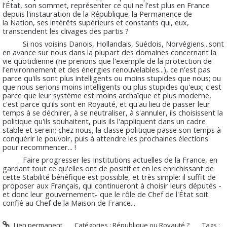
l'État, son sommet, représenter ce qui ne l'est plus en France
depuis l'instauration de la République: la Permanence de
la Nation, ses intérêts supérieurs et constants qui, eux,
transcendent les clivages des partis ?
Si nos voisins Danois, Hollandais, Suédois, Norvégiens...sont
en avance sur nous dans la plupart des domaines concernant la
vie quotidienne (ne prenons que l'exemple de la protection de
l'environnement et des énergies renouvelables...), ce n'est pas
parce qu'ils sont plus intelligents ou moins stupides que nous; ou
que nous serions moins intelligents ou plus stupides qu'eux; c'est
parce que leur système est moins archaïque et plus moderne,
c'est parce qu'ils sont en Royauté, et qu'au lieu de passer leur
temps à se déchirer, à se neutraliser, à s'annuler, ils choisissent la
politique qu'ils souhaitent, puis ils l'appliquent dans un cadre
stable et serein; chez nous, la classe politique passe son temps à
conquérir le pouvoir, puis à attendre les prochaines élections
pour recommencer... !
Faire progresser les Institutions actuelles de la France, en
gardant tout ce qu'elles ont de positif et en les enrichissant de
cette Stabilité bénéfique est possible, et très simple: il suffit de
proposer aux Français, qui continueront à choisir leurs députés -
et donc leur gouvernement- que le rôle de Chef de l'État soit
confié au Chef de la Maison de France...
Lien permanent
Catégories :
République ou Royauté ?
Tags :