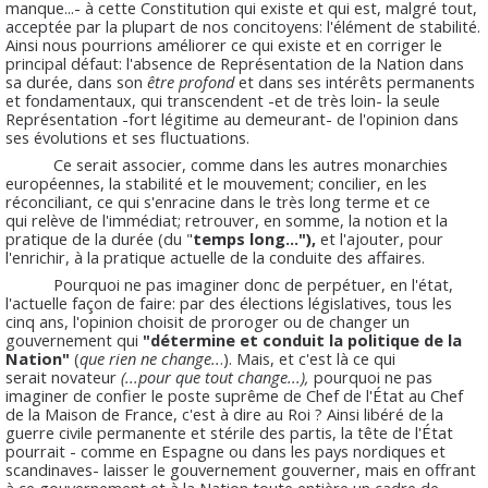
manque...- à cette Constitution qui existe et qui est, malgré tout,
acceptée par la plupart de nos concitoyens: l'élément de stabilité.
Ainsi nous pourrions améliorer ce qui existe et en corriger le
principal défaut: l'absence de Représentation de la Nation dans
sa durée, dans son
être profond
et dans ses intérêts permanents
et fondamentaux, qui transcendent -et de très loin- la seule
Représentation -fort légitime au demeurant- de l'opinion dans
ses évolutions et ses fluctuations.
Ce serait associer, comme dans les autres monarchies
européennes, la stabilité et le mouvement; concilier, en les
réconciliant, ce qui s'enracine dans le très long terme et ce
qui relève de l'immédiat; retrouver, en somme, la notion et la
pratique de la durée (du "
temps long..."),
et l'ajouter, pour
l'enrichir, à la pratique actuelle de la conduite des affaires.
Pourquoi ne pas imaginer donc de perpétuer, en l'état,
l'actuelle façon de faire: par des élections législatives, tous les
cinq ans, l'opinion choisit de proroger ou de changer un
gouvernement qui
"détermine et conduit la politique de la
Nation"
(
que rien ne change..
.). Mais, et c'est là ce qui
serait novateur
(...pour que tout change...),
pourquoi ne pas
imaginer de confier le poste suprême de Chef de l'État au Chef
de la Maison de France, c'est à dire au Roi ? Ainsi libéré de la
guerre civile permanente et stérile des partis, la tête de l'État
pourrait - comme en Espagne ou dans les pays nordiques et
scandinaves- laisser le gouvernement gouverner, mais en offrant
à ce gouvernement et à la Nation toute entière un cadre de