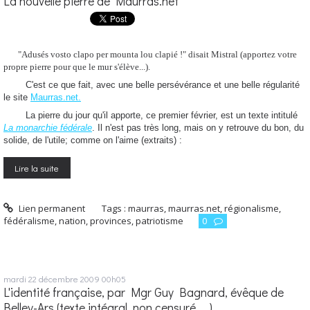
La nouvelle pierre de Maurras.net
"Adusés vosto clapo per mounta lou clapié !" disait Mistral (apportez votre
propre pierre pour que le mur s'élève...).
C'est ce que fait, avec une belle persévérance et une belle régularité
le site
Maurras.net.
La pierre du jour qu'il apporte, ce premier février, est un texte intitulé
La monarchie fédérale
. Il n'est pas très long, mais on y retrouve du bon, du
solide, de l'utile; comme on l'aime (extraits) :
Lire la suite
Lien permanent
Tags :
maurras
,
maurras.net
,
régionalisme
,
fédéralisme
,
nation
,
provinces
,
patriotisme
0
mardi 22
décembre 2009
00h05
L'identité française, par Mgr Guy Bagnard, évêque de
Belley-Ars (texte intégral, non censuré.....).