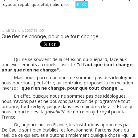
royauté
,
république
,
etat
,
nation
,
roi
0
lundi 12
mars 2007
18h05
Que rien ne change, pour que tout change...-
Qui ne se souvient de la réflexion du Guépard, face aux
bouleversements auxquels il assiste:
"il faut que tout
change,
pour que rien ne change".
Mais nous, parce que nous ne sommes pas des idéologues,
nous pourrions peut-être, au contraire, proposer la formulation
inverse :
"que rien ne change, pour que tout
change"...
En effet, puisque nous ne sommes pas des idéologues,
nous n'avons pas et ne pouvons pas avoir de programme tout
préparé, tout rédigé, jusque dans ses moindres détails. Et ce qui
nous importe c'est la
faisabilité
de notre projet royal pour la
France.
Or, aujourd'hui, en France, les Institutions apportées par
De Gaulle sont bien établies, et fonctionnent. Partons donc du
réel, de ce qui est, et ajoutons simplement quelque chose -qui lui