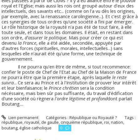
elles passées à partir de Clovis ? Il y a eu alliance entre le pouvoir
royal et l'Eglise; mais aussi les rois ont groupé autour d'eux des
intellectuels, des savants etc... (comme on l'a vu dès les origines,
par exemple, avec la renaissance carolingienne...). Et c'est grâce à
ces synergies de tous ordres qu'une société a fini par émerger.
Le rôle historique de la royauté n'a pas été de tout faire, à elle
toute seule, et dans tous les domaines. Il était, en restant dans
son ordre,
d'assurer le politique.
Mais pour créer ce qui est
devenu
la France
, elle a été aidée, secondée, appuyée par
d'autres forces (spirituelles, morales, intellectuelles...) sans
lesquelles elle n'aurait été qu'une forme, une technique de
gouvernement.
Il ne pourra qu'en être de même, si tout recommence:
confier le poste de Chef de l'Etat au Chef de la Maison de France
ne pourra être que la première étape, après laquelle
le reste
suivra
... Ce sera au Prince et à l'Institution de prouver leur intérêt
et leur bienfaisance; le
Prince chrétien
sera la condition
nécéssaire, mais bien sûr pas suffisante, du travail d'édification
d'une société où règnera
l'ordre légitime et profond
dont parlait
Boutang....
Lien permanent
Catégories :
République ou Royauté ?
Tags :
république
,
royauté
,
de gaulle
,
cinquième république
,
roi
,
nation
,
boutang
,
église catholique
0