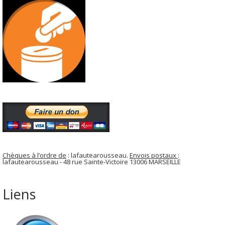
Chèques à l’ordre de
: lafautearousseau.
Envois postaux
:
lafautearousseau - 48 rue Sainte-Victoire 13006 MARSEILLE
Liens