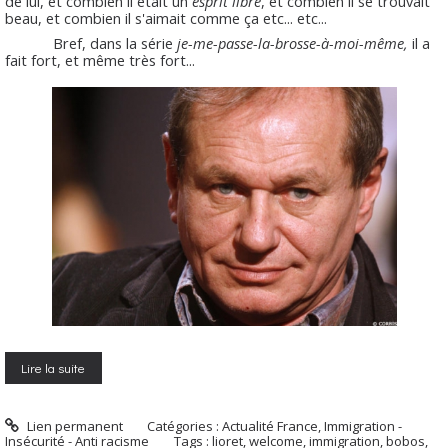
de lui, et combien il était un
esprit libre
, et combien il se trouvait
beau, et combien il s'aimait comme ça etc... etc...
Bref, dans la série
je-me-passe-la-brosse-à-moi-même,
il a
fait fort, et même très fort...
Lire la suite
Lien permanent
Catégories :
Actualité France
,
Immigration -
Insécurité - Anti racisme
Tags :
lioret
,
welcome
,
immigration
,
bobos
,