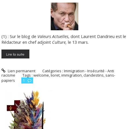
(1) : Sur le blog de
Valeurs Actuelles
, dont Laurent Dandrieu est le
Rédacteur en chef adjoint
Culture,
le 13 mars.
Lire la suite
Lien permanent
Catégories :
Immigration - Insécurité - Anti
racisme
Tags :
welcome
,
lioret
,
immigration
,
clandestins
,
sans-
papiers
1