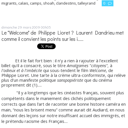
migrants
,
calais
,
camps
,
shoah
,
clandestins
,
talleyrand
0
dimanche 29
mars 2009
00h05
Le "Welcome" de Philippe Lioret ? Laurent Dandrieu met
comme il convient les points sur les i.....
Et il le fait fort bien : il n'y a rien à rajouter à l'excellent
billet qu'il a consacré, sous le titre
Amalgames "citoyens",
à
l'odieux et à l'imbécile
qui sous-tendent le film
Welcome
, de
Philippe Lioret. Une tarte à la crème ultra-conformiste, qui relève
plus d'un manifeste politique
sanspapiériste
que du cinéma
proprement dit (1).....
"Il y a longtemps que les cinéastes français, souvent plus
compétents dans le maniement des clichés politiquement
corrects que dans l’art de raconter une bonne histoire caméra en
main, “nous les brisent menu” comme aurait dit Audiard, en nous
donnant des leçons sur notre insuffisant accueil des immigrés, et
le prétendu racisme des Français....