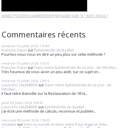
VENEZ POSTER/COMMENTER/PARTAGER SUR "X" AVEC NOUS !
Commentaires récents
vendredi 10
juillet 2026
17h40
François Davin
sur
Éphéméride du 8 juillet
Pourriez-vous nous en dire un peu plus sur cette méthode ?
vendredi 10
juillet 2026
17h35
François Davin
sur
Dans notre Éphéméride de ce jour : de Vitrolles...
Très heureux de vous avoir un peu aidé, sur ce sujet en...
vendredi 10
juillet 2026
12h15
Loius-Eric SALEMBIER
sur
Dans notre Éphéméride de ce jour : de
Vitrolles...
Il faut relire Bainville sur la Restauration de 1814,...
jeudi 09
juillet 2026
09h35
Loius-Eric SALEMBIER
sur
Éphéméride du 8 juillet
j'ai écrit une méthode de calculs, reconnue et publiée...
mercredi 08
juillet 2026
13h05
Setadire
sur
Dans le monde et dans notre Pays légal en folie...