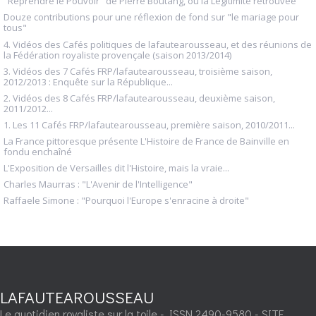
"Reprendre le Pouvoir" de Pierre Boutang, ou la Légitimité retrouvée
Douze contributions pour une réflexion de fond sur "le mariage pour
tous"
4. Vidéos des Cafés politiques de lafautearousseau, et des réunions de
la Fédération royaliste provençale (saison 2013/2014)
3. Vidéos des 7 Cafés FRP/lafautearousseau, troisième saison,
2012/2013 : Enquête sur la République...
2. Vidéos des 8 Cafés FRP/lafautearousseau, deuxième saison,
2011/2012...
1. Les 11 Cafés FRP/lafautearousseau, première saison, 2010/2011...
La France pittoresque présente L'Histoire de France de Bainville en
fondu enchaîné
L'Exposition de Versailles dit l'Histoire, mais la vraie...
Charles Maurras : "L'Avenir de l'Intelligence"
Raffaele Simone : "Pourquoi l'Europe s'enracine à droite"
LAFAUTEAROUSSEAU
Le quotidien royaliste sur la toile - ISSN 2490-9580 - SITE