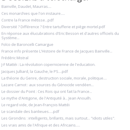
Bainville, Daudet, Maurras....
Ces monarchies que l'on instaure.....
Contre la France métisse...pdf
Diversité ? Différence ? Entre tartufferie et piège mortel.pdf
En réponse aux élucubrations d'Eric Besson et d'autres officiels du
Système...
Folco de Baroncelli Camargue
France info présente L'Histoire de France de Jacques Bainville...
Frédéric Mistral
J-F Mattéi : La révolution copernicienne de l'education.
Jacques Julliard, la Gauche, le PS....pdf
La théorie du Genre, destruction sociale, morale, politique....
Lazare Carnot : aux sources du Génocide vendéen...
Le dossier du Point : Ces Rois qui ont fait la France...
Le mythe d'Antigone, de l'Antiquité à... Jean Anouilh.
Le regard vide, de Jean-François Mattéi
Le scandale des banlieues.....pdf
Les Girondins : intelligents, brillants, mais surtout... "idiots utiles".
Les vrais amis de l'Afrique et des Africains.....