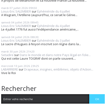
A propos de Mélanchon et sa nouvelle France La Nouvelle...
mardi 07
juillet 2026
09h50
Loius-Eric SALEMBIER
sur
Éphéméride du 6 juillet
A Wagram, l'Artillerie (aujourd'hui, ce serait le Génie...
samedi 04
juillet 2026
08h45
Loius-Eric SALEMBIER
sur
Éphéméride du 4 juillet
Le 4 juillet 1776 fut aussi l'indépendance américaine,...
samedi 04
juillet 2026
08h30
Loius-Eric SALEMBIER
sur
Éphéméride du 3 juillet
Le sacre d'Hugues à Noyon inscrivit son règne dans la...
mardi 30
juin 2026
21h20
Setadire
sur
Dans le monde et dans notre Pays légal en folie...
Qui est cette Laure TOGRAF dont on parle souvent....
mercredi 10
juin 2026
23h25
LABARRIERE
sur
Drapeaux, insignes, emblèmes, objets d'Action...
Vive le Roi
Rechercher