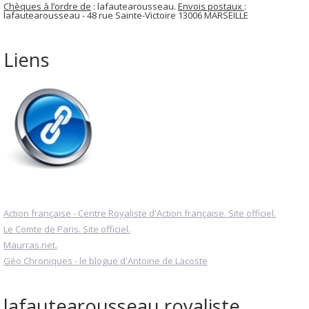
Chèques à l’ordre de
: lafautearousseau.
Envois postaux
:
lafautearousseau - 48 rue Sainte-Victoire 13006 MARSEILLE
Liens
Action française - Centre Royaliste d'Action française. Site officiel.
Le Comte de Paris. Site officiel.
Maurras.net.
Géo Chroniques - le blogue d'Antoine de Lacoste
lafautearousseau royaliste