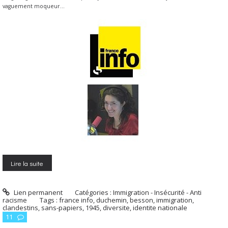
vaguement moqueur…
Lire la suite
Lien permanent
Catégories :
Immigration - Insécurité - Anti
racisme
Tags :
france info
,
duchemin
,
besson
,
immigration
,
clandestins
,
sans-papiers
,
1945
,
diversite
,
identite nationale
11