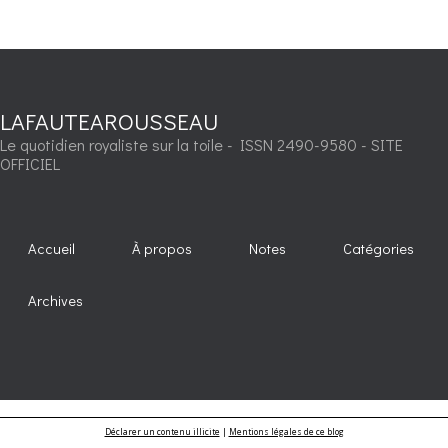
LAFAUTEAROUSSEAU
Le quotidien royaliste sur la toile - ISSN 2490-9580 - SITE
OFFICIEL
Accueil
À propos
Notes
Catégories
Archives
Déclarer un contenu illicite
|
Mentions légales de ce blog