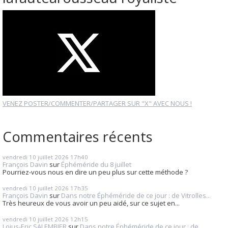
VENEZ POSTER/COMMENTER/PARTAGER SUR "X" AVEC NOUS !
Commentaires récents
vendredi 10
juillet 2026
17h40
François Davin
sur
Éphéméride du 8 juillet
Pourriez-vous nous en dire un peu plus sur cette méthode ?
vendredi 10
juillet 2026
17h35
François Davin
sur
Dans notre Éphéméride de ce jour : de Vitrolles...
Très heureux de vous avoir un peu aidé, sur ce sujet en...
vendredi 10
juillet 2026
12h15
Loius-Eric SALEMBIER
sur
Dans notre Éphéméride de ce jour : de