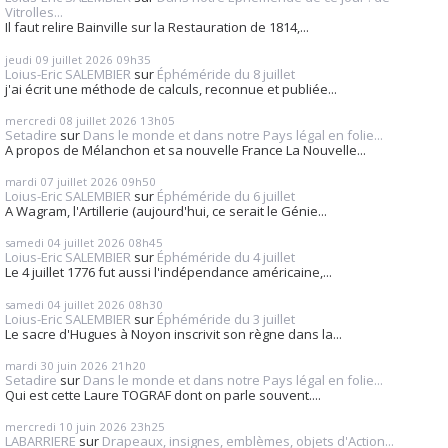
Vitrolles...
Il faut relire Bainville sur la Restauration de 1814,...
jeudi 09
juillet 2026
09h35
Loius-Eric SALEMBIER
sur
Éphéméride du 8 juillet
j'ai écrit une méthode de calculs, reconnue et publiée...
mercredi 08
juillet 2026
13h05
Setadire
sur
Dans le monde et dans notre Pays légal en folie...
A propos de Mélanchon et sa nouvelle France La Nouvelle...
mardi 07
juillet 2026
09h50
Loius-Eric SALEMBIER
sur
Éphéméride du 6 juillet
A Wagram, l'Artillerie (aujourd'hui, ce serait le Génie...
samedi 04
juillet 2026
08h45
Loius-Eric SALEMBIER
sur
Éphéméride du 4 juillet
Le 4 juillet 1776 fut aussi l'indépendance américaine,...
samedi 04
juillet 2026
08h30
Loius-Eric SALEMBIER
sur
Éphéméride du 3 juillet
Le sacre d'Hugues à Noyon inscrivit son règne dans la...
mardi 30
juin 2026
21h20
Setadire
sur
Dans le monde et dans notre Pays légal en folie...
Qui est cette Laure TOGRAF dont on parle souvent....
mercredi 10
juin 2026
23h25
LABARRIERE
sur
Drapeaux, insignes, emblèmes, objets d'Action...