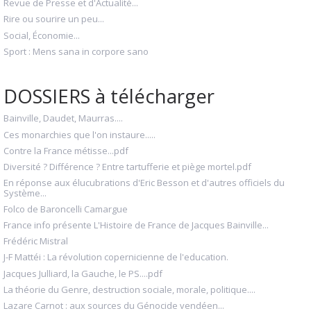
Revue de Presse et d'Actualité...
Rire ou sourire un peu...
Social, Économie...
Sport : Mens sana in corpore sano
DOSSIERS à télécharger
Bainville, Daudet, Maurras....
Ces monarchies que l'on instaure.....
Contre la France métisse...pdf
Diversité ? Différence ? Entre tartufferie et piège mortel.pdf
En réponse aux élucubrations d'Eric Besson et d'autres officiels du
Système...
Folco de Baroncelli Camargue
France info présente L'Histoire de France de Jacques Bainville...
Frédéric Mistral
J-F Mattéi : La révolution copernicienne de l'education.
Jacques Julliard, la Gauche, le PS....pdf
La théorie du Genre, destruction sociale, morale, politique....
Lazare Carnot : aux sources du Génocide vendéen...