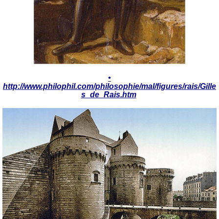
•
http://www.philophil.com/philosophie/mal/figures/rais/Gille
s_de_Rais.htm