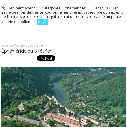
Lien permanent
Catégories :
Éphémérides
Tags :
30 juillet
,
sacre des rois de france
,
couronnement
,
reims
,
cathédrale du sacre
,
roi
de france
,
sacre de reims
,
regalia
,
saint denis
,
louvre
,
sainte ampoule
,
galerie d'apollon
2
jeudi 05
février 2026
03h30
Éphéméride du 5 février