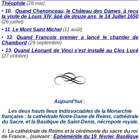
Théophile
(28 mai)
•
10.
Quand Chenonceau, le Château des Dames, à reçu
la visite de Louis XIV, âgé de douze ans, le 14 Juillet 1650
(26 juillet)
•
11.
Le Mont Saint Michel
(11 août)
•
12.
Quand François premier a lancé le chantier de
Chambord
(29 septembre)
•
13.
Quand Léonard de Vinci s'est installé au Clos Lucé
(27 octobre)
Aujourd'hui :
Les deux hauts lieux indissociables de la Monarchie
française : la cathédrale Notre-Dame de Reims, cathédrale
du Sacre, et la Basilique de Saint-Denis, nécropole royale.
I : La cathédrale de Reims et l
a cérémonie du sacre du roi
de France... (suivant :
Éphéméride du 19 février, Basilique