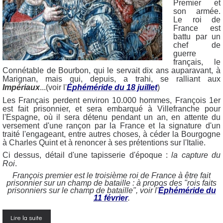
Premier et
son armée.
Le roi de
France est
battu par un
chef de
guerre
français, le
Connétable de Bourbon, qui le servait dix ans auparavant, à
Marignan, mais qui, depuis, a trahi, se ralliant aux
Impériaux
...(
voir l'
É
phéméride du 18 juillet
)
Les Français perdent environ 10.000 hommes,
François 1er
est fait prisonnier, et sera embarqué à Villefranche pour
l'Espagne, où il sera détenu pendant un an, en attente du
versement d'une rançon par la France et la signature d'un
traité l'engageant, entre autres choses, à céder la Bourgogne
à Charles Quint et à renoncer à ses prétentions sur l'Italie.
Ci dessus, détail d'une tapisserie d'époque :
la capture du
Roi
.
François premier est le troisième roi de France à être fait
prisonnier sur un champ de bataille : à propos des "rois faits
prisonniers sur le champ de bataille", voir l'
É
phéméride du
11 février
.
Lire la suite