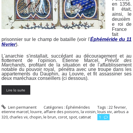
en 1356.
Il était,
ainsi, le
deuxièm
e roi de
France
fait
prisonnier sur le champ de bataille (voir l'
Éphéméride du 11
février
).
L'anarchie s'installait, succédant au découragement et au
flottement de l'opinion. Étienne Marcel,
Prévôt des
Marchands,
profitant de la situation et de l'affaiblissement
notable du pouvoir royal, pénétra avec une troupe dans les
appartements du Dauphin, au Louvre, et fit assassiner ses
deux maréchaux conseillers (ci dessous).
Lire la suite
Lien permanent
Catégories :
Éphémérides
Tags :
22 fevrier
,
etienne marcel
,
louvre
,
affaire des poisons
,
la voisin
,
louis xiv
,
airbus a
320
,
charles vii
,
chopin
,
le brun
,
corot
,
spot
,
catinat
1