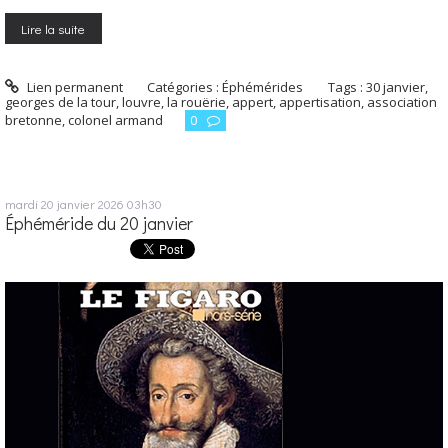
Lire la suite
Lien permanent
Catégories :
Éphémérides
Tags :
30 janvier
,
georges de la tour
,
louvre
,
la rouërie
,
appert
,
appertisation
,
association
bretonne
,
colonel armand
0
mardi 20
janvier 2026
03h30
Éphéméride du 20 janvier