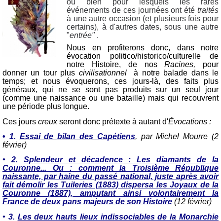
ou bien pour lesquels les rares
événements de ces journées ont été
traités
à une autre occasion (et plusieurs fois pour
certains), à d'autres dates, sous une autre
"
entrée"
.
Nous en profiterons donc, dans notre
évocation politico/historico/culturelle de
notre Histoire, de nos
Racines,
pour
donner un tour plus
civilisationnel
à notre balade dans le
temps; et nous évoquerons, ces jours-là, des faits plus
généraux, qui ne se sont pas produits sur un seul jour
(comme une naissance ou une bataille) mais qui recouvrent
une période plus longue.
Ces jours
creux
seront donc prétexte à autant d'
Évocations :
•
1.
Essai de bilan des Capétiens
,
par Michel Mourre (
2
février)
• 2.
Splendeur et décadence : Les diamants de la
Couronne... Ou : comment la Troisième République
naissante, par haine du passé national, juste après avoir
fait démolir les Tuileries (1883) dispersa les Joyaux de la
Couronne (1887), amputant ainsi volontairement la
France de deux pans majeurs de son Histoire
(12 février)
•
3.
Les deux hauts lieux indissociables de la Monarchie