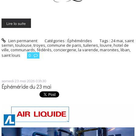
Lire la suite
Lien permanent
Catégories :
Éphémérides
Tags :
24 mai
,
saint
sernin
,
toulouse
,
troyes
,
commune de paris
,
tuileries
,
louvre
,
hotel de
ville
,
communards
,
fédérés
,
conciergerie
,
la varende
,
maronites
,
liban
,
saint louis
0
samedi 23
mai 2026
03h30
Éphéméride du 23 mai