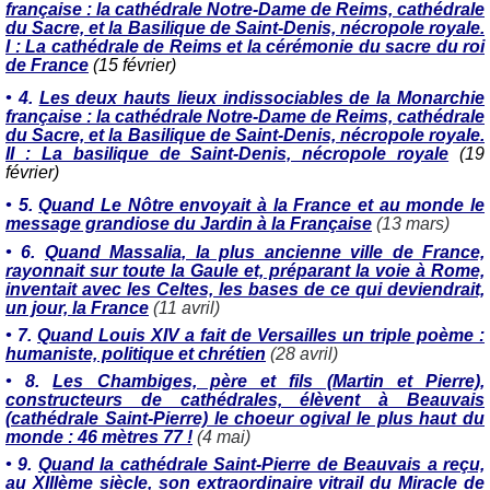
française : la cathédrale Notre-Dame de Reims, cathédrale
du Sacre, et la Basilique de Saint-Denis, nécropole royale.
I : La cathédrale de Reims et la cérémonie du sacre du roi
de France
(15 février)
• 4.
Les deux hauts lieux indissociables de la Monarchie
française : la cathédrale Notre-Dame de Reims, cathédrale
du Sacre, et la Basilique de Saint-Denis, nécropole royale.
II : La basilique de Saint-Denis, nécropole royale
(19
février)
•
5.
Quand Le Nôtre envoyait à la France et au monde le
message grandiose du Jardin à la Française
(13 mars)
•
6.
Quand Massalia, la plus ancienne ville de France,
rayonnait sur toute la Gaule et, préparant la voie à Rome,
inventait avec les Celtes, les bases de ce qui deviendrait,
un jour, la France
(11 avril)
•
7.
Quand Louis XIV a fait de Versailles un triple poème :
humaniste, politique et chrétien
(28 avril)
•
8.
Les Chambiges, père et fils (Martin et Pierre),
constructeurs de cathédrales, élèvent à Beauvais
(cathédrale Saint-Pierre) le choeur ogival le plus haut du
monde : 46 mètres 77 !
(4 mai)
•
9.
Quand la cathédrale Saint-Pierre de Beauvais a reçu,
au XIIIème siècle, son extraordinaire vitrail du Miracle de