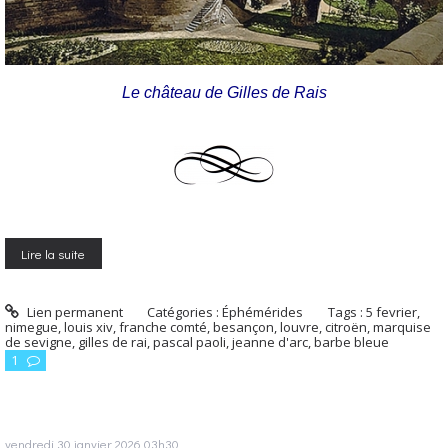
Le château de Gilles de Rais
Lire la suite
Lien permanent
Catégories :
Éphémérides
Tags :
5 fevrier
,
nimegue
,
louis xiv
,
franche comté
,
besançon
,
louvre
,
citroën
,
marquise
de sevigne
,
gilles de rai
,
pascal paoli
,
jeanne d'arc
,
barbe bleue
1
vendredi 30
janvier 2026
03h30