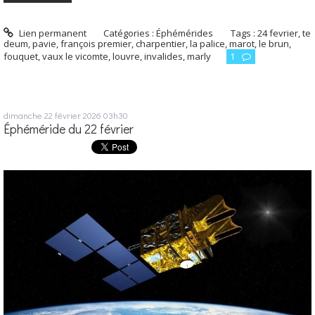
Lien permanent
Catégories :
Éphémérides
Tags :
24 fevrier
,
te
deum
,
pavie
,
françois premier
,
charpentier
,
la palice
,
marot
,
le brun
,
fouquet
,
vaux le vicomte
,
louvre
,
invalides
,
marly
1
dimanche 22
février 2026
03h30
Éphéméride du 22 février