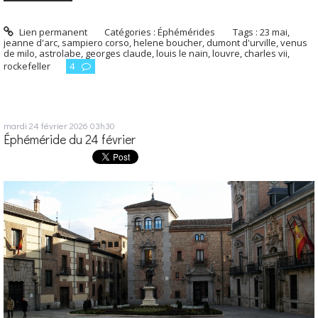
Lien permanent
Catégories :
Éphémérides
Tags :
23 mai
,
jeanne d'arc
,
sampiero corso
,
helene boucher
,
dumont d'urville
,
venus
de milo
,
astrolabe
,
georges claude
,
louis le nain
,
louvre
,
charles vii
,
rockefeller
4
mardi 24
février 2026
03h30
Éphéméride du 24 février