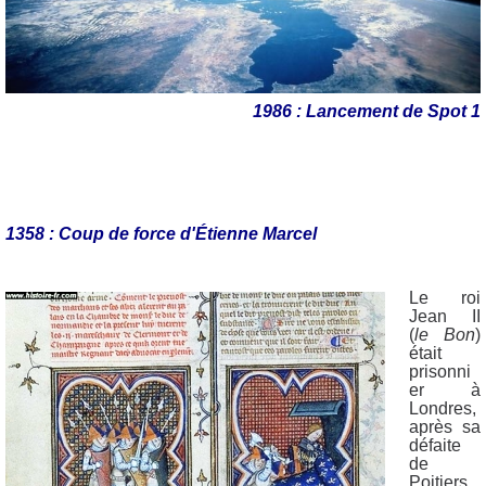
1986 : Lancement de Spot 1
1358 : Coup de force d'Étienne Marcel
Le roi
Jean II
(
le Bon
)
était
prisonni
er à
Londres,
après sa
défaite
de
Poitiers,