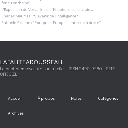
fondu enchaîné
L'Exposition de Versailles dit l'Histoire, mais la vraie...
Charles Maurras : "L'Avenir de l'Intelligence"
Raffaele Simone : "Pourquoi l'Europe s'enracine à droite"
LAFAUTEAROUSSEAU
Le quotidien royaliste sur la toile - ISSN 2490-9580 - SITE
OFFICIEL
Accueil
À propos
Notes
Catégories
Archives