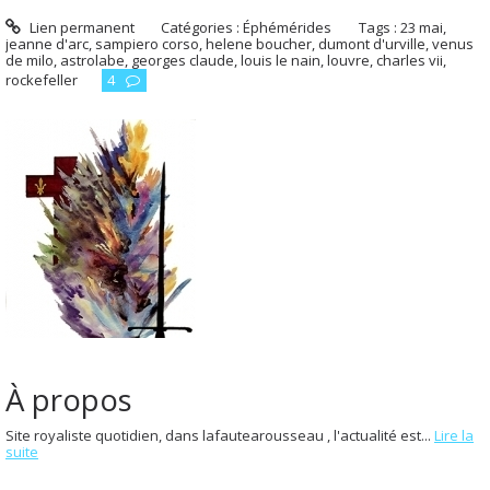
Lien permanent
Catégories :
Éphémérides
Tags :
23 mai
,
jeanne d'arc
,
sampiero corso
,
helene boucher
,
dumont d'urville
,
venus
de milo
,
astrolabe
,
georges claude
,
louis le nain
,
louvre
,
charles vii
,
rockefeller
4
À propos
Site royaliste quotidien, dans lafautearousseau , l'actualité est...
Lire la
suite