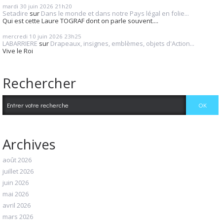
mardi 30
juin 2026
21h20
Setadire
sur
Dans le monde et dans notre Pays légal en folie...
Qui est cette Laure TOGRAF dont on parle souvent....
mercredi 10
juin 2026
23h25
LABARRIERE
sur
Drapeaux, insignes, emblèmes, objets d'Action...
Vive le Roi
Rechercher
Archives
août 2026
juillet 2026
juin 2026
mai 2026
avril 2026
mars 2026