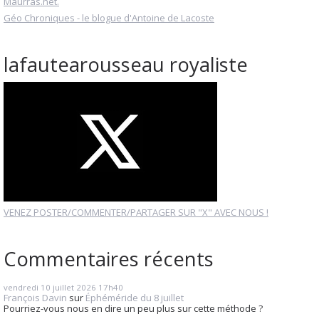
Maurras.net.
Géo Chroniques - le blogue d'Antoine de Lacoste
lafautearousseau royaliste
VENEZ POSTER/COMMENTER/PARTAGER SUR "X" AVEC NOUS !
Commentaires récents
vendredi 10
juillet 2026
17h40
François Davin
sur
Éphéméride du 8 juillet
Pourriez-vous nous en dire un peu plus sur cette méthode ?