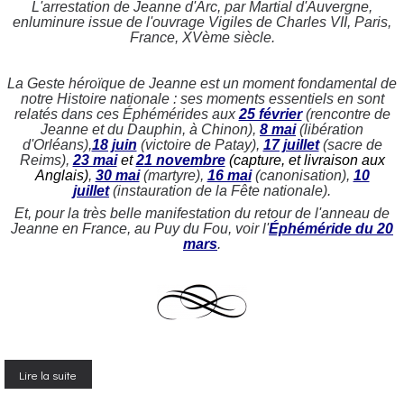
L'arrestation de Jeanne d'Arc, par Martial d'Auvergne,
enluminure issue de l'ouvrage Vigiles de Charles VII, Paris,
France, XVème siècle.
La Geste héroïque de Jeanne est un moment fondamental de
notre Histoire nationale : ses moments essentiels en sont
relatés dans ces Éphémérides aux
25 février
(rencontre de
Jeanne et du Dauphin, à Chinon),
8 mai
(libération
d'Orléans),
18 juin
(victoire de Patay),
17 juillet
(sacre de
Reims),
23 mai
et
21 novembre
(capture, et livraison aux
Anglais)
,
30 mai
(martyre),
16 mai
(canonisation),
10
juillet
(instauration de la Fête nationale).
Et, pour la très belle manifestation du retour de l'anneau de
Jeanne en France, au Puy du Fou, voir l'
Éphéméride du 20
mars
.
Lire la suite