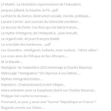
J-F Mattéi : La révolution copernicienne de l'education.
Jacques Julliard, la Gauche, le PS....pdf
La théorie du Genre, destruction sociale, morale, politique....
Lazare Carnot : aux sources du Génocide vendéen...
Le dossier du Point : Ces Rois qui ont fait la France...
Le mythe d'Antigone, de l'Antiquité à... Jean Anouilh.
Le regard vide, de Jean-François Mattéi
Le scandale des banlieues.....pdf
Les Girondins : intelligents, brillants, mais surtout... "idiots utiles".
Les vrais amis de l'Afrique et des Africains.....
M. le Maudit....
Martigues 1er septembre 2012 Hommage à Charles Maurras
Métissage ? Immigration ? En réponse à vos lettres.....
Mythes immigrationnistes....
Napoléon : Chateaubriand contre Villepin...
Notre entretien avec Le Dauphiné Libéré sur Charles Maurras...
Philippe Val crache le morceau.....
Pourrait-il, un jour, y avoir une "bonne" République en France ?
Regards croisés sur l'Islam.....