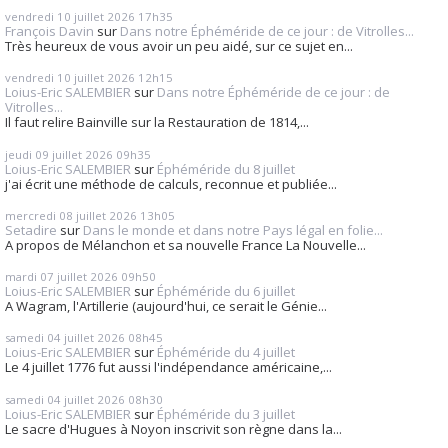
vendredi 10
juillet 2026
17h35
François Davin
sur
Dans notre Éphéméride de ce jour : de Vitrolles...
Très heureux de vous avoir un peu aidé, sur ce sujet en...
vendredi 10
juillet 2026
12h15
Loius-Eric SALEMBIER
sur
Dans notre Éphéméride de ce jour : de
Vitrolles...
Il faut relire Bainville sur la Restauration de 1814,...
jeudi 09
juillet 2026
09h35
Loius-Eric SALEMBIER
sur
Éphéméride du 8 juillet
j'ai écrit une méthode de calculs, reconnue et publiée...
mercredi 08
juillet 2026
13h05
Setadire
sur
Dans le monde et dans notre Pays légal en folie...
A propos de Mélanchon et sa nouvelle France La Nouvelle...
mardi 07
juillet 2026
09h50
Loius-Eric SALEMBIER
sur
Éphéméride du 6 juillet
A Wagram, l'Artillerie (aujourd'hui, ce serait le Génie...
samedi 04
juillet 2026
08h45
Loius-Eric SALEMBIER
sur
Éphéméride du 4 juillet
Le 4 juillet 1776 fut aussi l'indépendance américaine,...
samedi 04
juillet 2026
08h30
Loius-Eric SALEMBIER
sur
Éphéméride du 3 juillet
Le sacre d'Hugues à Noyon inscrivit son règne dans la...