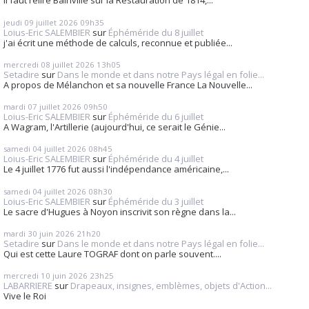
Il faut relire Bainville sur la Restauration de 1814,...
jeudi 09
juillet 2026
09h35
Loius-Eric SALEMBIER
sur
Éphéméride du 8 juillet
j'ai écrit une méthode de calculs, reconnue et publiée...
mercredi 08
juillet 2026
13h05
Setadire
sur
Dans le monde et dans notre Pays légal en folie...
A propos de Mélanchon et sa nouvelle France La Nouvelle...
mardi 07
juillet 2026
09h50
Loius-Eric SALEMBIER
sur
Éphéméride du 6 juillet
A Wagram, l'Artillerie (aujourd'hui, ce serait le Génie...
samedi 04
juillet 2026
08h45
Loius-Eric SALEMBIER
sur
Éphéméride du 4 juillet
Le 4 juillet 1776 fut aussi l'indépendance américaine,...
samedi 04
juillet 2026
08h30
Loius-Eric SALEMBIER
sur
Éphéméride du 3 juillet
Le sacre d'Hugues à Noyon inscrivit son règne dans la...
mardi 30
juin 2026
21h20
Setadire
sur
Dans le monde et dans notre Pays légal en folie...
Qui est cette Laure TOGRAF dont on parle souvent....
mercredi 10
juin 2026
23h25
LABARRIERE
sur
Drapeaux, insignes, emblèmes, objets d'Action...
Vive le Roi