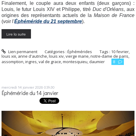
Finalement, le couple aura deux enfants (deux garçons) :
Louis, le futur Louis XIV et Philippe, titré
Duc d'Orléans
, aux
origines des représentants actuels de la
Maison de France
(voir l'
Éphéméride du 21 septembre
).
Lire la suite
Lien permanent
Catégories :
Éphémérides
Tags :
10 fevrier
,
louis xiii
,
anne d'autriche
,
louis xiv
,
vierge marie
,
notre-dame de paris
,
assomption
,
ingres
,
val de grace
,
montesquieu
,
daumier
8
mercredi 14
janvier 2026
03h30
Éphéméride du 14 janvier