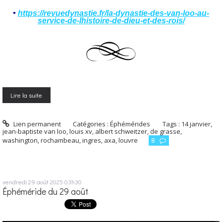
•
https://revuedynastie.fr/la-dynastie-des-van-loo-au-
service-de-lhistoire-de-dieu-et-des-rois/
Lire la suite
Lien permanent
Catégories :
Éphémérides
Tags :
14 janvier
,
jean-baptiste van loo
,
louis xv
,
albert schweitzer
,
de grasse
,
washington
,
rochambeau
,
ingres
,
axa
,
louvre
8
vendredi 29
août 2025
03h30
Éphéméride du 29 août