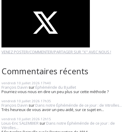
VENEZ POSTER/COMMENTER/PARTAGER SUR "X" AVEC NOUS !
Commentaires récents
vendredi 10
juillet 2026
17h40
François Davin
sur
Éphéméride du 8 juillet
Pourriez-vous nous en dire un peu plus sur cette méthode ?
vendredi 10
juillet 2026
17h35
François Davin
sur
Dans notre Éphéméride de ce jour : de Vitrolles...
Très heureux de vous avoir un peu aidé, sur ce sujet en...
vendredi 10
juillet 2026
12h15
Loius-Eric SALEMBIER
sur
Dans notre Éphéméride de ce jour : de
Vitrolles...