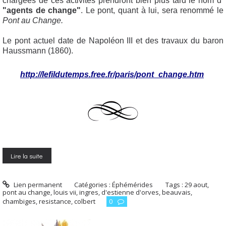
chargées de ces activités prendront bien plus tard le nom d’
"agents de change"
. Le pont, quant à lui, sera renommé le
Pont au Change.
Le pont actuel date de Napoléon III et des travaux du baron
Haussmann (1860).
http://lefildutemps.free.fr/paris/pont_change.htm
Lire la suite
Lien permanent
Catégories :
Éphémérides
Tags :
29 aout
,
pont au change
,
louis vii
,
ingres
,
d'estienne d'orves
,
beauvais
,
chambiges
,
resistance
,
colbert
0