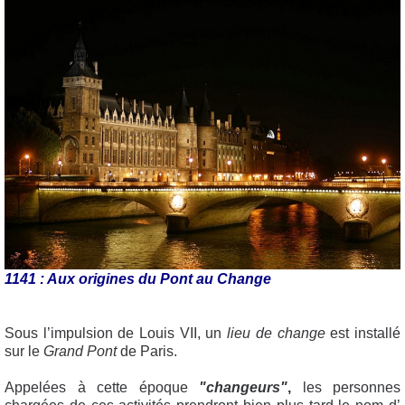
1141 : Aux origines du Pont au Change
Sous l’impulsion de Louis VII, un
lieu de change
est installé
sur le
Grand Pont
de Paris.
Appelées à cette époque
"changeurs"
,
les personnes