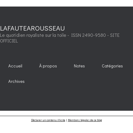
LAFAUTEAROUSSEAU
Le quotidien royaliste sur la toile - ISSN 2490-9580 - SITE
OFFICIEL
Accueil
À propos
Notes
Catégories
Archives
Déclarer un contenu illicite
|
Mentions légales de ce blog