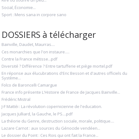
Rire ou sourire un peu...
Social, Économie...
Sport : Mens sana in corpore sano
DOSSIERS à télécharger
Bainville, Daudet, Maurras....
Ces monarchies que l'on instaure.....
Contre la France métisse...pdf
Diversité ? Différence ? Entre tartufferie et piège mortel.pdf
En réponse aux élucubrations d'Eric Besson et d'autres officiels du
Système...
Folco de Baroncelli Camargue
France info présente L'Histoire de France de Jacques Bainville...
Frédéric Mistral
J-F Mattéi : La révolution copernicienne de l'education.
Jacques Julliard, la Gauche, le PS....pdf
La théorie du Genre, destruction sociale, morale, politique....
Lazare Carnot : aux sources du Génocide vendéen...
Le dossier du Point : Ces Rois qui ont fait la France...