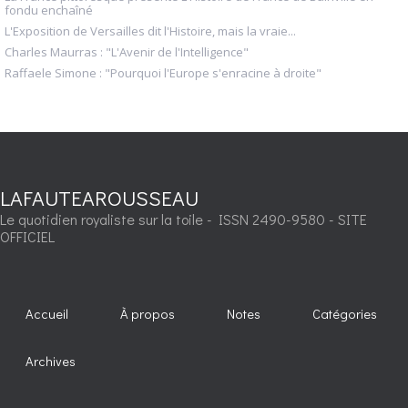
fondu enchaîné
L'Exposition de Versailles dit l'Histoire, mais la vraie...
Charles Maurras : "L'Avenir de l'Intelligence"
Raffaele Simone : "Pourquoi l'Europe s'enracine à droite"
LAFAUTEAROUSSEAU
Le quotidien royaliste sur la toile - ISSN 2490-9580 - SITE
OFFICIEL
Accueil
À propos
Notes
Catégories
Archives