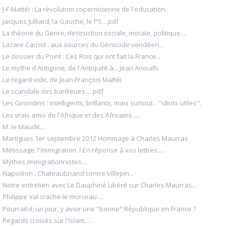
J-F Mattéi : La révolution copernicienne de l'education.
Jacques Julliard, la Gauche, le PS....pdf
La théorie du Genre, destruction sociale, morale, politique....
Lazare Carnot : aux sources du Génocide vendéen...
Le dossier du Point : Ces Rois qui ont fait la France...
Le mythe d'Antigone, de l'Antiquité à... Jean Anouilh.
Le regard vide, de Jean-François Mattéi
Le scandale des banlieues.....pdf
Les Girondins : intelligents, brillants, mais surtout... "idiots utiles".
Les vrais amis de l'Afrique et des Africains.....
M. le Maudit....
Martigues 1er septembre 2012 Hommage à Charles Maurras
Métissage ? Immigration ? En réponse à vos lettres.....
Mythes immigrationnistes....
Napoléon : Chateaubriand contre Villepin...
Notre entretien avec Le Dauphiné Libéré sur Charles Maurras...
Philippe Val crache le morceau.....
Pourrait-il, un jour, y avoir une "bonne" République en France ?
Regards croisés sur l'Islam.....