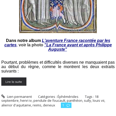
Dans notre album
L'aventure France racontée par les
cartes
,
voir la photo
"La France avant et après Philippe
Auguste"
Pourtant, problèmes et difficultés diverses ne manquaient pas
au début du règne, comme le montrent les deux extraits
suivants :
Lire la suite
Lien permanent
Catégories :
Éphémérides
Tags :
18
septembre
,
henri iv
,
pendule de foucault
,
panthéon
,
sully
,
louis vii
,
alienor d'aquitaine
,
reims
,
deneux
1