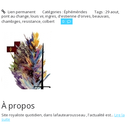
Lien permanent
Catégories :
Éphémérides
Tags :
29 aout
,
pont au change
,
louis vii
,
ingres
,
d'estienne d'orves
,
beauvais
,
chambiges
,
resistance
,
colbert
0
À propos
Site royaliste quotidien, dans lafautearousseau , l'actualité est...
Lire la
suite