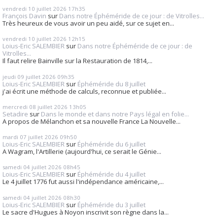
vendredi 10
juillet 2026
17h35
François Davin
sur
Dans notre Éphéméride de ce jour : de Vitrolles...
Très heureux de vous avoir un peu aidé, sur ce sujet en...
vendredi 10
juillet 2026
12h15
Loius-Eric SALEMBIER
sur
Dans notre Éphéméride de ce jour : de
Vitrolles...
Il faut relire Bainville sur la Restauration de 1814,...
jeudi 09
juillet 2026
09h35
Loius-Eric SALEMBIER
sur
Éphéméride du 8 juillet
j'ai écrit une méthode de calculs, reconnue et publiée...
mercredi 08
juillet 2026
13h05
Setadire
sur
Dans le monde et dans notre Pays légal en folie...
A propos de Mélanchon et sa nouvelle France La Nouvelle...
mardi 07
juillet 2026
09h50
Loius-Eric SALEMBIER
sur
Éphéméride du 6 juillet
A Wagram, l'Artillerie (aujourd'hui, ce serait le Génie...
samedi 04
juillet 2026
08h45
Loius-Eric SALEMBIER
sur
Éphéméride du 4 juillet
Le 4 juillet 1776 fut aussi l'indépendance américaine,...
samedi 04
juillet 2026
08h30
Loius-Eric SALEMBIER
sur
Éphéméride du 3 juillet
Le sacre d'Hugues à Noyon inscrivit son règne dans la...