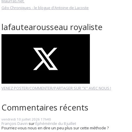
Maurras.net.
Géo Chroniques - le blogue d'Antoine de Lacoste
lafautearousseau royaliste
VENEZ POSTER/COMMENTER/PARTAGER SUR "X" AVEC NOUS !
Commentaires récents
vendredi 10
juillet 2026
17h40
François Davin
sur
Éphéméride du 8 juillet
Pourriez-vous nous en dire un peu plus sur cette méthode ?