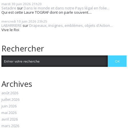
mardi 30
juin 2026
21h20
Setadire
sur
Dans le monde et dans notre Pays légal en folie...
Qui est cette Laure TOGRAF dont on parle souvent....
mercredi 10
juin 2026
23h25
LABARRIERE
sur
Drapeaux, insignes, emblèmes, objets d'Action...
Vive le Roi
Rechercher
Archives
août 2026
juillet 2026
juin 2026
mai 2026
avril 2026
mars 2026