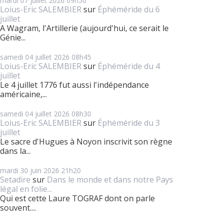
mardi 07
juillet 2026
09h50
Loius-Eric SALEMBIER
sur
Éphéméride du 6
juillet
A Wagram, l'Artillerie (aujourd'hui, ce serait le
Génie...
samedi 04
juillet 2026
08h45
Loius-Eric SALEMBIER
sur
Éphéméride du 4
juillet
Le 4 juillet 1776 fut aussi l'indépendance
américaine,...
samedi 04
juillet 2026
08h30
Loius-Eric SALEMBIER
sur
Éphéméride du 3
juillet
Le sacre d'Hugues à Noyon inscrivit son règne
dans la...
mardi 30
juin 2026
21h20
Setadire
sur
Dans le monde et dans notre Pays
légal en folie...
Qui est cette Laure TOGRAF dont on parle
souvent....