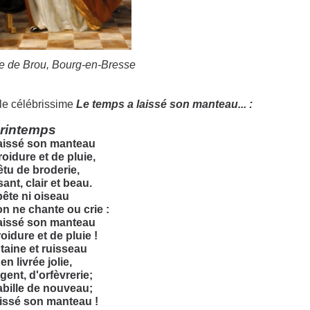
 de Brou, Bourg-en-Bresse
 le célébrissime
Le temps a laissé son manteau... :
printemps
laissé son manteau
roidure et de pluie,
êtu de broderie,
sant, clair et beau.
 bête ni oiseau
n ne chante ou crie :
laissé son manteau
oidure et de pluie !
ntaine et ruisseau
en livrée jolie,
gent, d'orfèvrerie;
bille de nouveau;
aissé son manteau !