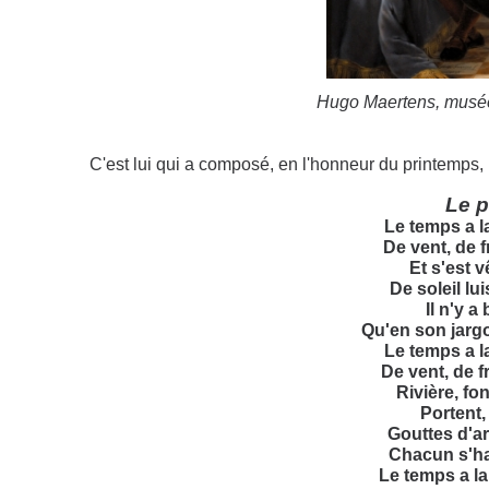
Hugo Maertens, musée
C'est lui qui a composé, en l'honneur du printemps,
Le 
Le temps a 
De vent, de f
Et s'est v
De soleil lui
Il n'y a
Qu'en son jargo
Le temps a 
De vent, de fr
Rivière, fo
Portent, 
Gouttes d'ar
Chacun s'ha
Le temps a l