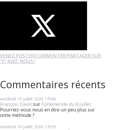
VENEZ POSTER/COMMENTER/PARTAGER SUR
"X" AVEC NOUS !
Commentaires récents
vendredi 10
juillet 2026
17h40
François Davin
sur
Éphéméride du 8 juillet
Pourriez-vous nous en dire un peu plus sur
cette méthode ?
vendredi 10
juillet 2026
17h35