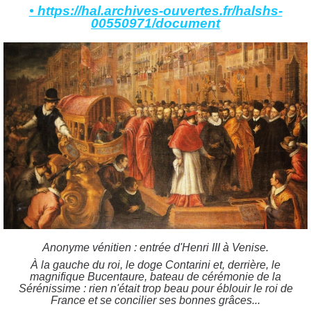
• https://hal.archives-ouvertes.fr/halshs-
00550971/document
Anonyme vénitien : entrée d'Henri III à Venise.
À la gauche du roi, le doge Contarini et, derrière, le
magnifique Bucentaure, bateau de cérémonie de la
Sérénissime : rien n'était trop beau pour éblouir le roi de
France et se concilier ses bonnes grâces...