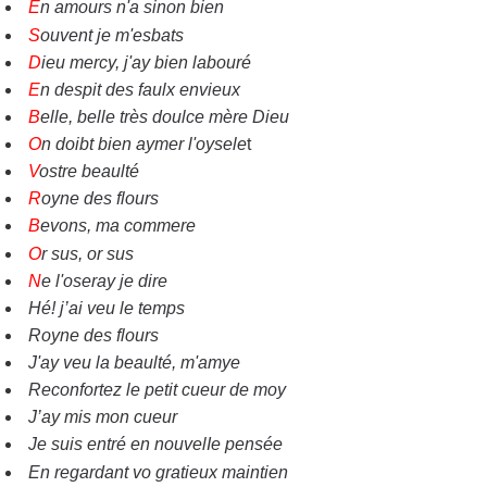
E
n amours n'a sinon bien
S
ouvent je m'esbats
D
ieu mercy, j'ay bien labouré
E
n despit des faulx envieux
B
elle, belle très doulce mère Dieu
O
n doibt bien aymer l'oysele
t
V
ostre beaulté
R
oyne des flours
B
evons, ma commere
O
r sus, or sus
N
e l'oseray je dire
Hé! j’ai veu le temps
Royne des flours
J'ay veu la beaulté, m'amye
Reconfortez le petit cueur de moy
J’ay mis mon cueur
Je suis entré en nouvelIe pensée
En regardant vo gratieux maintien