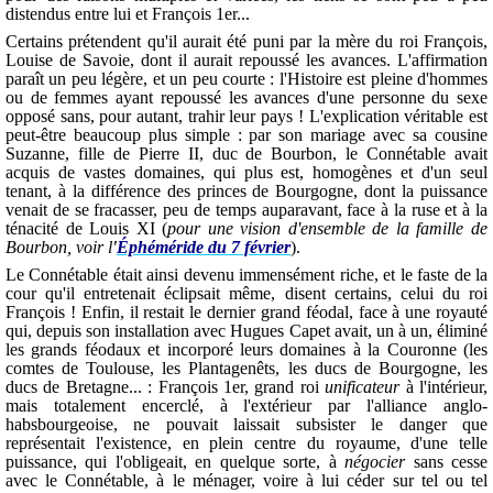
distendus entre lui et François 1er...
Certains prétendent qu'il aurait été puni par la mère du roi François,
Louise de Savoie, dont il aurait repoussé les avances. L'affirmation
paraît un peu légère, et un peu courte : l'Histoire est pleine d'hommes
ou de femmes ayant repoussé les avances d'une personne du sexe
opposé sans, pour autant, trahir leur pays ! L'explication véritable est
peut-être beaucoup plus simple : par son mariage avec sa cousine
Suzanne, fille de Pierre II, duc de Bourbon, le Connétable avait
acquis de vastes domaines, qui plus est, homogènes et d'un seul
tenant, à la différence des princes de Bourgogne, dont la puissance
venait de se fracasser, peu de temps auparavant, face à la ruse et à la
ténacité de Louis XI (
pour une vision d'ensemble de la famille de
Bourbon, voir l
'
Éphéméride du 7 février
).
Le Connétable était ainsi devenu immensément riche, et le faste de la
cour qu'il entretenait éclipsait même, disent certains, celui du roi
François ! Enfin, il restait le dernier grand féodal, face à une royauté
qui, depuis son installation avec Hugues Capet avait, un à un, éliminé
les grands féodaux et incorporé leurs domaines à la Couronne (les
comtes de Toulouse, les Plantagenêts, les ducs de Bourgogne, les
ducs de Bretagne... : François 1er, grand roi
unificateur
à l'intérieur,
mais totalement encerclé, à l'extérieur par l'alliance anglo-
habsbourgeoise, ne pouvait laissait subsister le danger que
représentait l'existence, en plein centre du royaume, d'une telle
puissance, qui l'obligeait, en quelque sorte, à
négocier
sans cesse
avec le Connétable, à le ménager, voire à lui céder sur tel ou tel