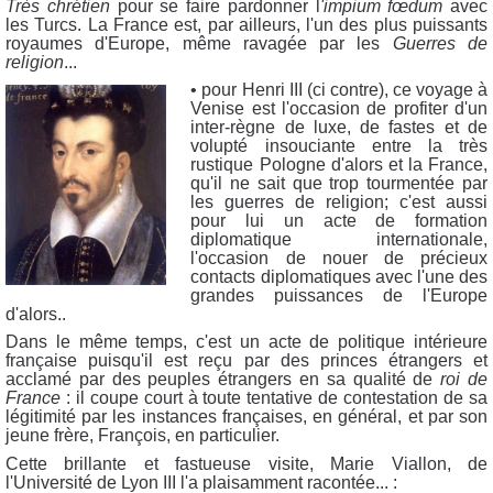
Très chrétien
pour se faire pardonner l
'impium fœdum
avec
les Turcs. La France est, par ailleurs, l'un des plus puissants
royaumes d'Europe, même ravagée par les
Guerres de
religion
...
• pour Hen
ri III (ci contre), ce voyage à
Venise est l'occasion de profiter d'un
inter-règne de luxe, de fastes et de
volupté insouciante entre la très
rustique Pologne d'alors et la France,
qu'il ne sait que trop tourmentée par
les guerres de religion; c'est aussi
pour lui un acte de formation
diplomatique internationale,
l'occasion de nouer de précieux
contacts diplomatiques avec l'une des
grandes puissances de l'Europe
d'alors..
Dans le même temps, c'est un acte de politique intérieure
française puisqu'il est reçu par des princes étrangers et
acclamé par des peuples étrangers en sa qualité de
roi de
France
: il coupe court à toute tentative de contestation de sa
légitimité par les instances françaises, en général, et par son
jeune frère, François, en particulier.
Cette brillante et fastueuse visite, Marie Viallon, de
l'Université de Lyon III l'a plaisamment racontée... :