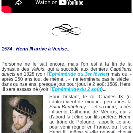
1574 : Henri III arrive à Venise...
Personne ne le sait encore, mais l'on est à la fin de la
dynastie des
Valois
, qui a succédé aux derniers
Capétiens
directs
en 1328 (voir l'
Éphéméride du 1er février
) mais qui -
après 250 ans tout de même... - ne terminera pas le siècle :
dans quinze ans, presque jour pour jour, le 2 août 1589, Henri
III sera assassiné (voir l'
Éphéméride du 2 août
)...
Pour l'instant, le roi Charles IX (ci
contre) vient de mourir - peu après la
Saint Barthélemy
... - et sa mère, la très
influente Catherine de Médicis, qui a
d'abord fait élire son fils préféré, Henri,
au trône de Pologne, rappelle celui-ci
pour venir régner en France, où il sera
Henri III, même si elle pouvait choisir