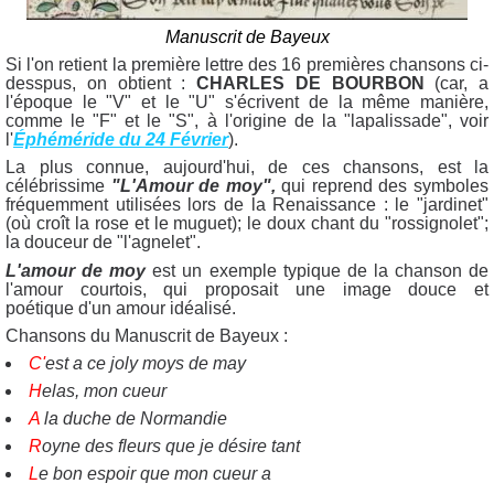
Manuscrit de Bayeux
Si l'on retient la première lettre des 16 premières chansons ci-
desspus, on obtient :
CHARLES DE BOURBON
(car, a
l'époque le "V" et le "U" s'écrivent de la même manière,
comme le "F" et le "S", à l'origine de la "lapalissade", voir
l'
Éphéméride du 24 Février
).
La plus connue, aujourd'hui, de ces chansons, est la
célébrissime
"L'Amour de moy",
qui
reprend des symboles
fréquemment utilisées lors de la Renaissance : le "jardinet"
(où croît la rose et le muguet); le doux chant du "rossignolet";
la douceur de "l'agnelet".
L'amour de moy
est un exemple typique de la chanson de
l'amour courtois, qui proposait une image douce et
poétique d'un amour idéalisé.
Chansons du Manuscrit de Bayeux :
C'
est a ce joly moys de may
H
elas, mon cueur
A
la duche de Normandie
R
oyne des fleurs que je désire tant
L
e bon espoir que mon cueur a