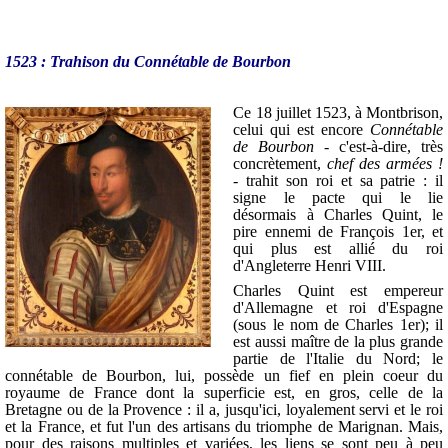
1523 : Trahison du Connétable de Bourbon
Ce 18 juillet 1523, à Montbrison,
celui qui est encore
Connétable
de Bourbon -
c'est-à-dire, très
concrètement,
chef des armées !
- trahit son roi et sa patrie : il
signe le pacte qui le lie
désormais à Charles Quint, le
pire ennemi de François 1er, et
qui plus est allié du roi
d'Angleterre Henri VIII.
Charles Quint est empereur
d'Allemagne et roi d'Espagne
(sous le nom de Charles 1er); il
est aussi maître de la plus grande
partie de l'Italie du Nord; le
connétable de Bourbon, lui, possède un fief en plein coeur du
royaume de France dont la superficie est, en gros, celle de la
Bretagne ou de la Provence : il a, jusqu'ici, loyalement servi et le roi
et la France, et fut l'un des artisans du triomphe de Marignan. Mais,
pour des raisons multiples et variées, les liens se sont peu à peu