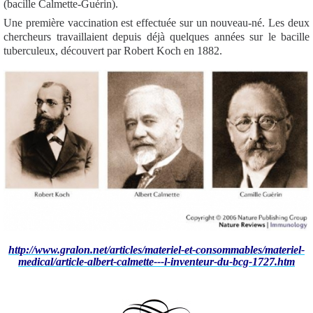
(bacille Calmette-Guérin).
Une première vaccination est effectuée sur un nouveau-né. Les deux
chercheurs travaillaient depuis déjà quelques années sur le bacille
tuberculeux, découvert par Robert Koch en 1882.
http://www.gralon.net/articles/materiel-et-consommables/materiel-
medical/article-albert-calmette---l-inventeur-du-bcg-1727.htm