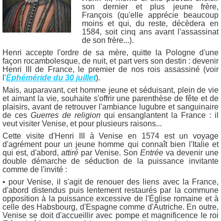
son dernier et plus jeune frère,
François (qu'elle apprécie beaucoup
moins et qui, du reste, décèdera en
1584, soit cinq ans avant l'assassinat
de son frère...).
Henri accepte l'ordre de sa mère, quitte la Pologne d'une
façon rocambolesque, de nuit, et part vers son destin : devenir
Henri III de France, le premier de nos rois assassiné (voir
l'
Éphéméride du 30 juillet
).
Mais, auparavant, cet homme jeune et séduisant, plein de vie
et aimant la vie, souhaite s'offrir une parenthèse de fête et de
plaisirs, avant de retrouver l'ambiance lugubre et sanguinaire
de ces
Guerres de religion
qui ensanglantent la France : il
veut visiter Venise, et pour plusieurs raisons...
Cette visite d'Henri III à Venise en 1574 est un voyage
d'agrément pour un jeune homme qui connaît bien l'Italie et
qui est, d'abord,
attiré
par Venise. Son
Entrée
va devenir une
double démarche de séduction de la puissance invitante
comme de l'invité :
• pour Venise, il s'agit de renouer des liens avec la France,
d'abord distendus puis lentement restaurés par la commune
opposition à la puissance excessive de l'Église romaine et à
celle des Habsbourg, d'Espagne comme d'Autriche. En outre,
Venise se doit d'accueillir avec pompe et magnificence le roi