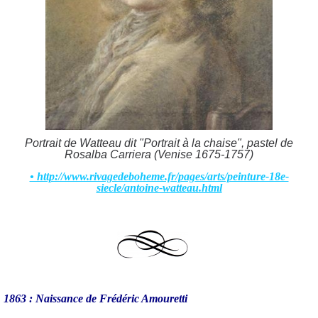
Portrait de Watteau dit "Portrait à la chaise", pastel de
Rosalba Carriera (Venise 1675-1757)
• http://www.rivagedeboheme.fr/pages/arts/peinture-18e-
siecle/antoine-watteau.html
1863 : Naissance de Frédéric Amouretti