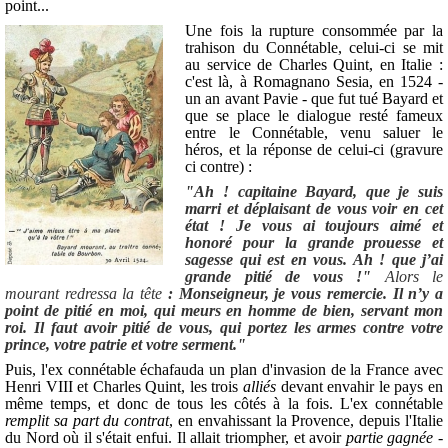
point...
Une fois la rupture consommée par la
trahison du Connétable, celui-ci se mit
au service de Charles Quint, en Italie :
c'est là, à Romagnano Sesia, en 1524 -
un an avant Pavie - que fut tué Bayard et
que se place le dialogue resté fameux
entre le Connétable, venu saluer le
héros, et la réponse de celui-ci (gravure
ci contre) :
"Ah ! capitaine Bayard, que je suis
marri et déplaisant de vous voir en cet
état ! Je vous ai toujours aimé et
honoré pour la grande prouesse et
sagesse qui est en vous. Ah ! que j’ai
grande pitié de vous !"
Alors le
mourant redressa la tête
: Monseigneur, je vous remercie. Il n’y a
point de pitié en moi, qui meurs en homme de bien, servant mon
roi. Il faut avoir pitié de vous, qui portez les armes contre votre
prince, votre patrie et votre serment."
Puis, l'ex connétable échafauda un plan d'invasion de la France avec
Henri VIII et Charles Quint, les trois
alliés
devant envahir le pays en
même temps, et donc de tous les côtés à la fois. L'ex connétable
remplit sa part du contrat
, en envahissant la Provence, depuis l'Italie
du Nord où il s'était enfui. Il allait triompher, et avoir
partie gagnée -