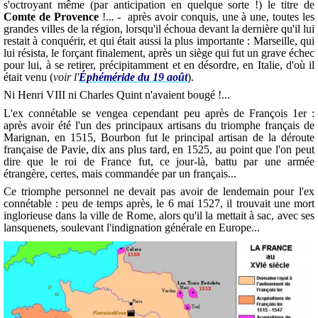
s'octroyant même (par anticipation en quelque sorte !) le titre de
Comte de Provence
!..
. -
après avoir conquis, une à une, toutes les
grandes villes de la région, lorsqu'il échoua devant la dernière qu'il lui
restait à conquérir, et qui était aussi la plus importante : Marseille, qui
lui résista, le forçant finalement, après un siège qui fut un grave échec
pour lui, à se retirer, précipitamment et en désordre, en Italie, d'où il
était venu (
voir l'
Éphéméride du 19 août
).
Ni Henri VIII ni Charles Quint n'avaient bougé !...
L'ex connétable se vengea cependant peu après de François 1er :
après avoir été l'un des principaux artisans du triomphe français de
Marignan, en 1515, Bourbon fut le principal artisan de la déroute
française de Pavie, dix ans plus tard, en 1525, au point que l'on peut
dire que le roi de France fut, ce jour-là, battu par une armée
étrangère, certes, mais commandée par un français...
Ce triomphe personnel ne devait pas avoir de lendemain pour l'ex
connétable : peu de temps après, le 6 mai 1527, il trouvait une mort
inglorieuse dans la ville de Rome, alors qu'il la mettait à sac, avec ses
lansquenets, soulevant l'indignation générale en Europe...