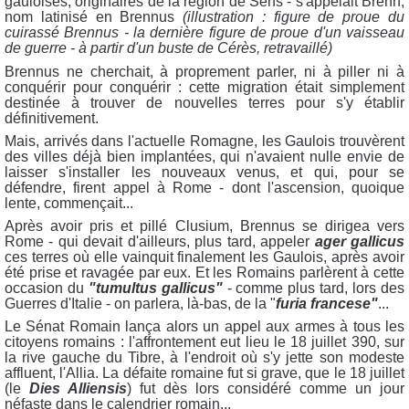
gauloises, originaires de la région de Sens - s'appelait Brenn,
nom latinisé en Brennus
(illustration : figure de proue du
cuirassé Brennus - la dernière figure de proue d'un vaisseau
de guerre - à partir d'un buste de Cérès, retravaillé)
Brennus ne cherchait, à proprement parler, ni à piller ni à
conquérir pour conquérir : cette migration était simplement
destinée à trouver de nouvelles terres pour s'y établir
définitivement.
Mais, arrivés dans l'actuelle Romagne, les Gaulois trouvèrent
des villes déjà bien implantées, qui n'avaient nulle envie de
laisser s'installer les nouveaux venus, et qui, pour se
défendre, firent appel à Rome - dont l'ascension, quoique
lente, commençait...
Après avoir pris et pillé Clusium, Brennus se dirigea vers
Rome - qui devait d'ailleurs, plus tard, appeler
ager gallicus
ces terres où elle vainquit finalement les Gaulois, après avoir
été prise et ravagée par eux. Et les Romains parlèrent à cette
occasion du
"tumultus gallicus"
- comme plus tard, lors des
Guerres d'Italie - on parlera, là-bas, de la "
furia francese"
...
Le Sénat Romain lança alors un appel aux armes à tous les
citoyens romains : l'affrontement eut lieu le 18 juillet 390, sur
la rive gauche du Tibre, à l'endroit où s'y jette son modeste
affluent, l'Allia. La défaite romaine fut si grave, que le 18 juillet
(le
Dies Alliensis
) fut dès lors considéré comme un jour
néfaste dans le calendrier romain...