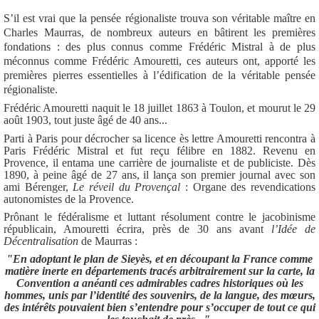
S’il est vrai que la pensée régionaliste trouva son véritable maître en
Charles Maurras, de nombreux auteurs en bâtirent les premières
fondations : des plus connus comme Frédéric Mistral à de plus
méconnus comme Frédéric Amouretti, ces auteurs ont, apporté les
premières pierres essentielles à l’édification de la véritable pensée
régionaliste.
Frédéric Amouretti naquit le 18 juillet 1863 à Toulon, et mourut le 29
août 1903, tout juste âgé de 40 ans...
Parti à Paris pour décrocher sa licence ès lettre Amouretti rencontra à
Paris Frédéric Mistral et fut reçu félibre en 1882. Revenu en
Provence, il entama une carrière de journaliste et de publiciste. Dès
1890, à peine âgé de 27 ans, il lança son premier journal avec son
ami Bérenger,
Le réveil du Provençal
: Organe des revendications
autonomistes de la Provence.
Prônant le fédéralisme et luttant résolument contre le jacobinisme
républicain, Amouretti écrira, près de 30 ans avant
l’Idée de
Décentralisation
de Maurras :
"En adoptant le plan de Sieyès, et en découpant la France comme
matière inerte en départements tracés arbitrairement sur la carte, la
Convention a anéanti ces admirables cadres historiques où les
hommes, unis par l’identité des souvenirs, de la langue, des mœurs,
des intérêts pouvaient bien s’entendre pour s’occuper de tout ce qui