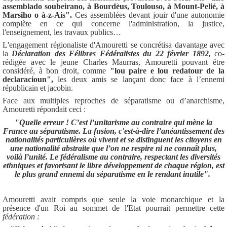
assemblado soubeirano, à Bourdèus, Toulouso, à Mount-Pelié, à
Marsiho o à-z-Ais".
Ces assemblées devant jouir d'une autonomie
complète en ce qui concerne l'administration, la justice,
l'enseignement, les travaux publics…
L'engagement régionaliste d'Amouretti se concrétisa davantage avec
la
Déclaration des Félibres Fédéralistes du 22 février 1892,
co-
rédigée avec le jeune Charles Maurras, Amouretti pouvant être
considéré, à bon droit, comme
"lou paire e lou redatour de la
declaracioun"
,
les deux amis se lançant donc face à l’ennemi
républicain et jacobin.
Face aux multiples reproches de séparatisme ou d’anarchisme,
Amouretti répondait ceci :
"Quelle erreur ! C’est l’unitarisme au contraire qui mène la
France au séparatisme. La fusion, c'est-à-dire l’anéantissement des
nationalités particulières où vivent et se distinguent les citoyens en
une nationalité abstraite que l’on ne respire ni ne connaît plus,
voilà l’unité. Le fédéralisme au contraire, respectant les diversités
ethniques et favorisant le libre développement de chaque région, est
le plus grand ennemi du séparatisme en le rendant inutile".
Amouretti avait compris que seule la voie monarchique et la
présence d'un Roi au sommet de l'Etat pourrait permettre cette
fédération :