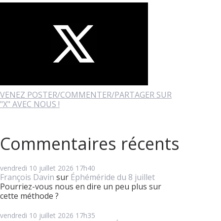
VENEZ POSTER/COMMENTER/PARTAGER SUR
"X" AVEC NOUS !
Commentaires récents
vendredi 10
juillet 2026
17h40
François Davin
sur
Éphéméride du 8 juillet
Pourriez-vous nous en dire un peu plus sur
cette méthode ?
vendredi 10
juillet 2026
17h35