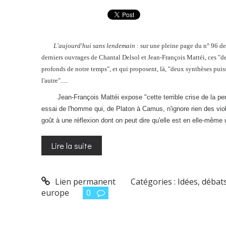
L'aujourd'hui sans lendemain
: sur une pleine page du n° 96 d
derniers ouvrages de Chantal Delsol et Jean-François Mattéi, ces "
profonds de notre temps", et qui proposent, là, "deux synthèses puissa
l'autre".....
Jean-François Mattéi expose "cette terrible crise de la pensé
essai de l'homme qui, de Platon à Camus, n'ignore rien des viol
goût à une réflexion dont on peut dire qu'elle est en elle-même
Lire la suite
Lien permanent
Catégories :
Idées, débats.
europe
0