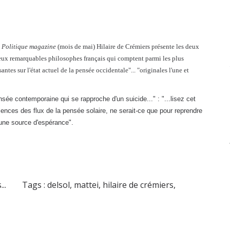
e
Politique magazine
(mois de mai) Hilaire de Crémiers présente les deux
deux remarquables philosophes français qui comptent parmi les plus
ntes sur l'état actuel de la pensée occidentale"... "originales l'une et
e contemporaine qui se rapproche d'un suicide..." : "...lisez cet
ences des flux de la pensée solaire, ne serait-ce que pour reprendre
 une source d'espérance".
..
Tags :
delsol
,
mattei
,
hilaire de crémiers
,