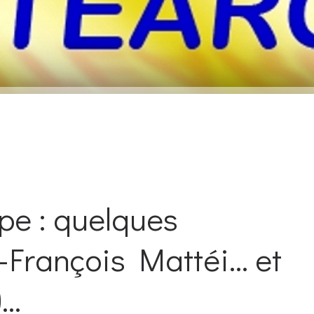
ope : quelques
François Mattéi... et
..