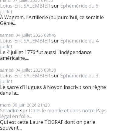
mardi 07
juillet 2026
09h50
Loius-Eric SALEMBIER
sur
Éphéméride du 6
juillet
A Wagram, l'Artillerie (aujourd'hui, ce serait le
Génie...
samedi 04
juillet 2026
08h45
Loius-Eric SALEMBIER
sur
Éphéméride du 4
juillet
Le 4 juillet 1776 fut aussi l'indépendance
américaine,...
samedi 04
juillet 2026
08h30
Loius-Eric SALEMBIER
sur
Éphéméride du 3
juillet
Le sacre d'Hugues à Noyon inscrivit son règne
dans la...
mardi 30
juin 2026
21h20
Setadire
sur
Dans le monde et dans notre Pays
légal en folie...
Qui est cette Laure TOGRAF dont on parle
souvent....