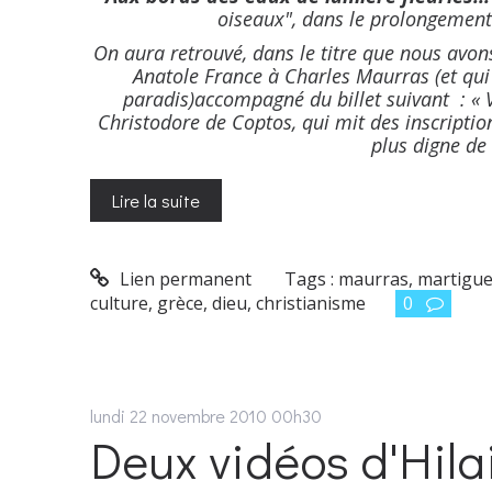
oiseaux", dans le prolongement
On aura retrouvé, dans le titre que nous avo
Anatole France à Charles Maurras (et qu
paradis)accompagné du billet suivant :
« 
Christodore de Coptos, qui mit des inscription
plus digne de 
Lire la suite
Lien permanent
Tags :
maurras
,
martigu
culture
,
grèce
,
dieu
,
christianisme
0
lundi 22
novembre 2010
00h30
Deux vidéos d'Hila