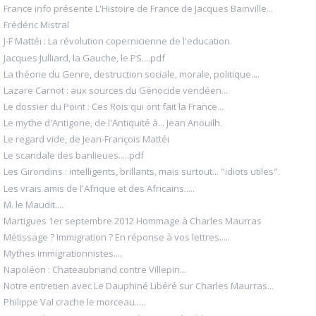
France info présente L'Histoire de France de Jacques Bainville...
Frédéric Mistral
J-F Mattéi : La révolution copernicienne de l'education.
Jacques Julliard, la Gauche, le PS....pdf
La théorie du Genre, destruction sociale, morale, politique....
Lazare Carnot : aux sources du Génocide vendéen...
Le dossier du Point : Ces Rois qui ont fait la France...
Le mythe d'Antigone, de l'Antiquité à... Jean Anouilh.
Le regard vide, de Jean-François Mattéi
Le scandale des banlieues.....pdf
Les Girondins : intelligents, brillants, mais surtout... "idiots utiles".
Les vrais amis de l'Afrique et des Africains.....
M. le Maudit....
Martigues 1er septembre 2012 Hommage à Charles Maurras
Métissage ? Immigration ? En réponse à vos lettres.....
Mythes immigrationnistes....
Napoléon : Chateaubriand contre Villepin...
Notre entretien avec Le Dauphiné Libéré sur Charles Maurras...
Philippe Val crache le morceau.....