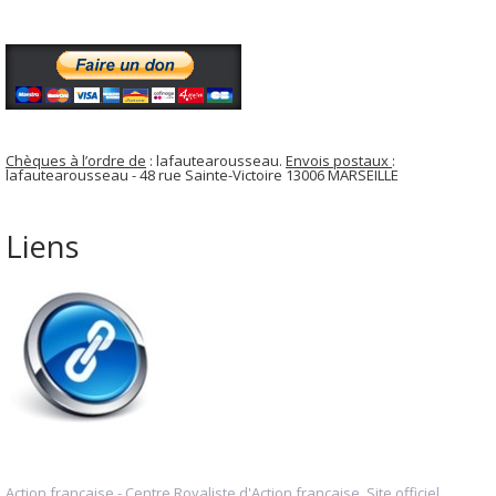
Chèques à l’ordre de
: lafautearousseau.
Envois postaux
:
lafautearousseau - 48 rue Sainte-Victoire 13006 MARSEILLE
Liens
Action française - Centre Royaliste d'Action française. Site officiel.