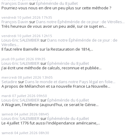
François Davin
sur
Éphéméride du 8 juillet
Pourriez-vous nous en dire un peu plus sur cette méthode ?
vendredi 10
juillet 2026
17h35
François Davin
sur
Dans notre Éphéméride de ce jour : de Vitrolles...
Très heureux de vous avoir un peu aidé, sur ce sujet en...
vendredi 10
juillet 2026
12h15
Loius-Eric SALEMBIER
sur
Dans notre Éphéméride de ce jour : de
Vitrolles...
Il faut relire Bainville sur la Restauration de 1814,...
jeudi 09
juillet 2026
09h35
Loius-Eric SALEMBIER
sur
Éphéméride du 8 juillet
j'ai écrit une méthode de calculs, reconnue et publiée...
mercredi 08
juillet 2026
13h05
Setadire
sur
Dans le monde et dans notre Pays légal en folie...
A propos de Mélanchon et sa nouvelle France La Nouvelle...
mardi 07
juillet 2026
09h50
Loius-Eric SALEMBIER
sur
Éphéméride du 6 juillet
A Wagram, l'Artillerie (aujourd'hui, ce serait le Génie...
samedi 04
juillet 2026
08h45
Loius-Eric SALEMBIER
sur
Éphéméride du 4 juillet
Le 4 juillet 1776 fut aussi l'indépendance américaine,...
samedi 04
juillet 2026
08h30