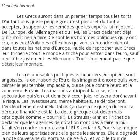
L’enclenchement
Les Grecs auront dans un premier temps tous les torts.
D’autant plus que le peuple grec n’est pas prêt du tout à
accepter, à supporter les remèdes que les experts lui mijotent.
De l’Europe, de l’Allemagne et du FMI, les Grecs déclarent déjà
qu’ils n’ont rien à faire. Ce sont leurs hommes politiques qui y ont
cru, pas eux ! Voilà des réflexions qui vont s’entendre bientôt
dans toutes les nations d’Europe. Inutile de reprocher aux Grecs
leur tricherie : tout le monde a triché pour entrer dans l’euro, sauf
peut-être justement les Allemands. Tout simplement parce que
c’était leur monnaie.
Les responsables politiques et financiers européens sont
angoissés. Ils ont raison de l’être. Ils s’imaginent encore qu’ils vont
calmer le jeu terrible, implacable, qui se joue contre l’euro et la
zone euro. En vain. Les marchés anticipent la crise, et la
spéculation qui s’en est donnée à cœur joie, refusera dorénavant
le risque. Les investisseurs, même habituels, se déroberont.
L’enclenchement est inéluctable. Ça durera ce que ça durera. La
déroute financière est là. La dette grecque est désormais
cataloguée comme « pourrie ». Et Strauss-Kahn et Trichet de
déclarer que les agences de notation n’ont pas à faire la loi. Il
fallait s’en rendre compte avant ! Et Standard & Poor’s se moque
bien de leurs appréciations : elle garde les siennes. Elle a dégradé
la note souveraine du Portugal de A+ à A- et voici le tour de