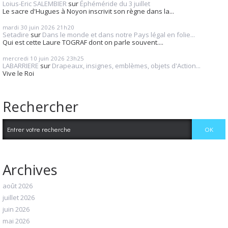
Loius-Eric SALEMBIER
sur
Éphéméride du 3 juillet
Le sacre d'Hugues à Noyon inscrivit son règne dans la...
mardi 30
juin 2026
21h20
Setadire
sur
Dans le monde et dans notre Pays légal en folie...
Qui est cette Laure TOGRAF dont on parle souvent....
mercredi 10
juin 2026
23h25
LABARRIERE
sur
Drapeaux, insignes, emblèmes, objets d'Action...
Vive le Roi
Rechercher
Archives
août 2026
juillet 2026
juin 2026
mai 2026