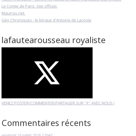
Le Comte de Paris. Site officiel.
Maurras.net.
Géo Chroniques - le blogue d'Antoine de Lacoste
lafautearousseau royaliste
VENEZ POSTER/COMMENTER/PARTAGER SUR "X" AVEC NOUS !
Commentaires récents
vendredi 10
juillet 2026
17h40