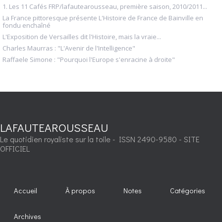
1. Les 11 Cafés FRP/lafautearousseau, première saison, 2010/2011...
La France pittoresque présente L'Histoire de France de Bainville en
fondu enchaîné
L'Exposition de Versailles dit l'Histoire, mais la vraie...
Charles Maurras : "L'Avenir de l'Intelligence"
Raffaele Simone : "Pourquoi l'Europe s'enracine à droite"
LAFAUTEAROUSSEAU
Le quotidien royaliste sur la toile - ISSN 2490-9580 - SITE
OFFICIEL
Accueil
À propos
Notes
Catégories
Archives