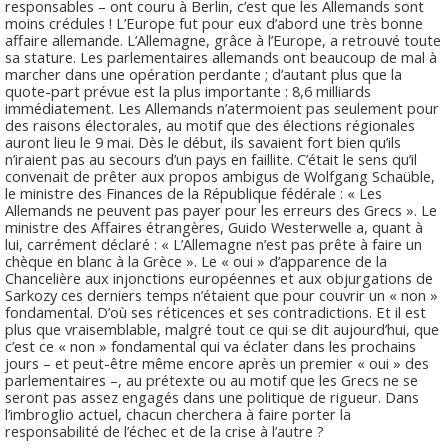
responsables – ont couru à Berlin, c’est que les Allemands sont
moins crédules ! L’Europe fut pour eux d’abord une très bonne
affaire allemande. L’Allemagne, grâce à l’Europe, a retrouvé toute
sa stature. Les parlementaires allemands ont beaucoup de mal à
marcher dans une opération perdante ; d’autant plus que la
quote-part prévue est la plus importante : 8,6 milliards
immédiatement. Les Allemands n’atermoient pas seulement pour
des raisons électorales, au motif que des élections régionales
auront lieu le 9 mai. Dès le début, ils savaient fort bien qu’ils
n’iraient pas au secours d’un pays en faillite. C’était le sens qu’il
convenait de prêter aux propos ambigus de Wolfgang Schaüble,
le ministre des Finances de la République fédérale : « Les
Allemands ne peuvent pas payer pour les erreurs des Grecs ». Le
ministre des Affaires étrangères, Guido Westerwelle a, quant à
lui, carrément déclaré : « L’Allemagne n’est pas prête à faire un
chèque en blanc à la Grèce ». Le « oui » d’apparence de la
Chancelière aux injonctions européennes et aux objurgations de
Sarkozy ces derniers temps n’étaient que pour couvrir un « non »
fondamental. D’où ses réticences et ses contradictions. Et il est
plus que vraisemblable, malgré tout ce qui se dit aujourd’hui, que
c’est ce « non » fondamental qui va éclater dans les prochains
jours – et peut-être même encore après un premier « oui » des
parlementaires –, au prétexte ou au motif que les Grecs ne se
seront pas assez engagés dans une politique de rigueur. Dans
l’imbroglio actuel, chacun cherchera à faire porter la
responsabilité de l’échec et de la crise à l’autre ?