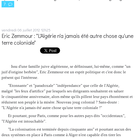
7
vendredi 06
juillet 2012
12h25
Eric Zemmour : "L'Algérie n'a jamais été autre chose qu'une
terre coloniale"
Issu d'une famille juive algérienne, se définissant, lui-même, comme "un
juif d'origine berbère", Eric Zemmour est un esprit politique et c'est donc le
présent qui l'intéresse.
"Etonnante" et "paradoxale" "indépendance" que celle de l'Algérie,
malgré "les feux d'artifice" par lesquels ses dirigeants souhaitent en saluer
le cinquantième anniversaire, alors même qu'ils pillent leur pays éhontément et
réduisent son peuple à la misère. Nouveau joug colonial ? Sans-doute :
"L'Algérie n'a jamais été autre chose qu'une terre coloniale !"
Et pourtant, pour Paris, comme pour les autres pays dits "occidentaux",
"l'Algérie est intouchable".
"La colonisation est terminée depuis cinquante ans" et pourtant aucun des
deux systèmes en place à Paris comme à Alger n'est capable d'en tirer les