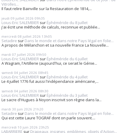
Vitrolles...
Il faut relire Bainville sur la Restauration de 1814,...
jeudi 09
juillet 2026
09h35
Loius-Eric SALEMBIER
sur
Éphéméride du 8 juillet
j'ai écrit une méthode de calculs, reconnue et publiée...
mercredi 08
juillet 2026
13h05
Setadire
sur
Dans le monde et dans notre Pays légal en folie...
A propos de Mélanchon et sa nouvelle France La Nouvelle...
mardi 07
juillet 2026
09h50
Loius-Eric SALEMBIER
sur
Éphéméride du 6 juillet
A Wagram, l'Artillerie (aujourd'hui, ce serait le Génie...
samedi 04
juillet 2026
08h45
Loius-Eric SALEMBIER
sur
Éphéméride du 4 juillet
Le 4 juillet 1776 fut aussi l'indépendance américaine,...
samedi 04
juillet 2026
08h30
Loius-Eric SALEMBIER
sur
Éphéméride du 3 juillet
Le sacre d'Hugues à Noyon inscrivit son règne dans la...
mardi 30
juin 2026
21h20
Setadire
sur
Dans le monde et dans notre Pays légal en folie...
Qui est cette Laure TOGRAF dont on parle souvent....
mercredi 10
juin 2026
23h25
LABARRIERE
sur
Drapeaux, insignes, emblèmes, objets d'Action...