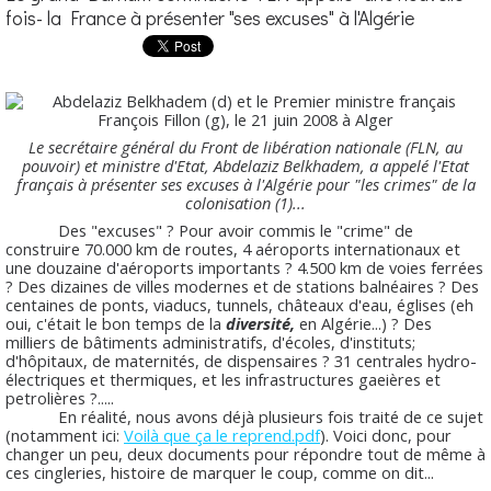
fois- la France à présenter "ses excuses" à l'Algérie
Le secrétaire général du Front de libération nationale (FLN, au
pouvoir) et ministre d'Etat, Abdelaziz Belkhadem, a appelé l'Etat
français à présenter ses excuses à l'Algérie pour "les crimes" de la
colonisation (1)...
Des "excuses" ? Pour avoir commis le "crime" de
construire 70.000 km de routes, 4 aéroports internationaux et
une douzaine d'aéroports importants ? 4.500 km de voies ferrées
? Des dizaines de villes modernes et de stations balnéaires ? Des
centaines de ponts, viaducs, tunnels, châteaux d'eau, églises (eh
oui, c'était le bon temps de la
diversité,
en Algérie...) ? Des
milliers de bâtiments administratifs, d'écoles, d'instituts;
d'hôpitaux, de maternités, de dispensaires ? 31 centrales hydro-
électriques et thermiques, et les infrastructures gaeières et
petrolières ?.....
En réalité, nous avons déjà plusieurs fois traité de ce sujet
(notamment ici:
Voilà que ça le reprend.pdf
). Voici donc, pour
changer un peu, deux documents pour répondre tout de même à
ces cingleries, histoire de marquer le coup, comme on dit...