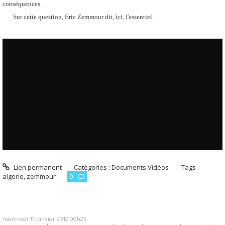
conséquences.
Sur cette question, Eric Zemmour dit, ici, l'essentiel.
Lien permanent
Catégories :
Documents Vidéos
Tags :
algerie
,
zemmour
0
mercredi 11
janvier 2012
00h25