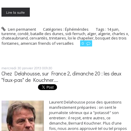
Lire la suite
Lien permanent
Catégories :
Éphémérides
Tags :
14 juin
,
turenne
,
condé
,
bataille des dunes
,
sidi ferruch
,
alger
,
algerie
,
charles x
,
chateaubriand
,
cervantès
,
trinitaires
,
loi le chapelier
,
bosquet des trois
fontaines
,
american friends of versailles
0
mercredi 30
janvier 2013
00h30
Chez Delahousse, sur France 2, dimanche 20 : les deux
"faux-pas" de Kouchner....
Laurent Delahousse pose des questions
manifestement préparées : on sent le
journaliste sérieux qui a "potassé" son
entretien : il reçoit, entre autres, ce
dimanche, Bernard Kouchner. Plus d'une
fois, nous avons approuvé tel ou tel propos