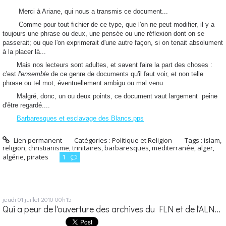
Merci à Ariane, qui nous a transmis ce document...
Comme pour tout fichier de ce type, que l'on ne peut modifier, il y a
toujours une phrase ou deux, une pensée ou une réflexion dont on se
passerait; ou que l'on exprimerait d'une autre façon, si on tenait absolument
à la placer là...
Mais nos lecteurs sont adultes, et savent faire la part des choses :
c'est
l'ensemble
de ce genre de documents qu'il faut voir, et non telle
phrase ou tel mot, éventuellement ambigu ou mal venu.
Malgré, donc, un ou deux points, ce document vaut largement peine
d'être regardé....
Barbaresques et esclavage des Blancs.pps
Lien permanent
Catégories :
Politique et Religion
Tags :
islam
,
religion
,
christianisme
,
trinitaires
,
barbaresques
,
mediterranée
,
alger
,
algérie
,
pirates
1
jeudi 01
juillet 2010
00h15
Qui a peur de l'ouverture des archives du FLN et de l'ALN...