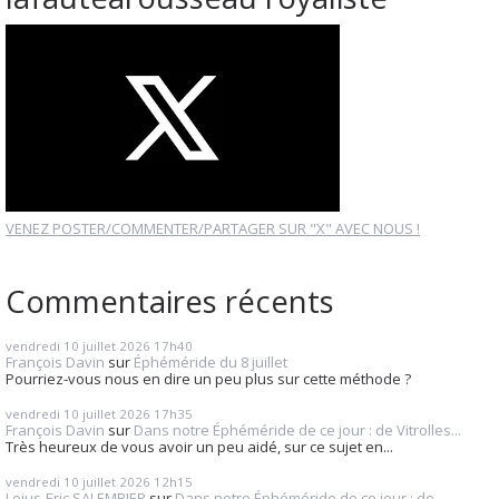
VENEZ POSTER/COMMENTER/PARTAGER SUR "X" AVEC NOUS !
Commentaires récents
vendredi 10
juillet 2026
17h40
François Davin
sur
Éphéméride du 8 juillet
Pourriez-vous nous en dire un peu plus sur cette méthode ?
vendredi 10
juillet 2026
17h35
François Davin
sur
Dans notre Éphéméride de ce jour : de Vitrolles...
Très heureux de vous avoir un peu aidé, sur ce sujet en...
vendredi 10
juillet 2026
12h15
Loius-Eric SALEMBIER
sur
Dans notre Éphéméride de ce jour : de