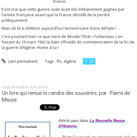
France.
Il est vrai que cette guerre civile avait été militairement gagnée par
l’armée française avant que la France décidât de la perdre
politiquement.
Mais de là à célébrer aujourd’hui l’anniversaire d’une défaite !…
C’est pourtant bien ce que vient de décider l’Etat « hollandais » en
faisant du 19 mars 1962 la date officielle de commémoration de la fin de
la guerre d’Algérie. Honte à lui !
Lien permanent
Tags :
fln
,
algérie
1
lundi 08
octobre 2012
00h35
Un livre qui remue la cendre des souvenirs, par Pierre de
Meuse
Article paru dans
La Nouvelle Revue
d'Histoire.
Pierre Gourinard, un universitaire du sud-est