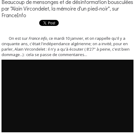
Beaucoup de mensonges et de désinformation bousculées
par "Alain Vircondelet, la mémoire d'un pied-noir", sur
FranceInfo
On est sur
France info
, ce mardi 10 janvier, et on rappelle qu'il y a
cinquante ans, c'était l'indépendance algérienne; on a invité, pour en
parler, Alain Vircondelet : il n'y a qu'à écouter ( 8'27" à peine, c'est bien
dommage...) : cela se passe de commentaires...