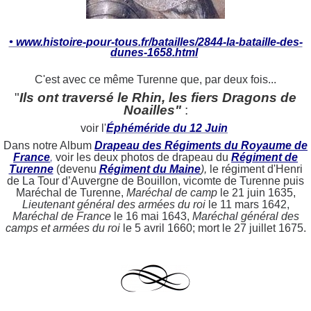
• www.histoire-pour-tous.fr/batailles/2844-la-bataille-des-
dunes-1658.html
C'est avec ce même Turenne que, par deux fois...
"
Ils ont traversé le Rhin, les fiers Dragons de
Noailles"
:
voir l'
Éphéméride du 12 Juin
Dans notre Album
Drapeau des Régiments du Royaume de
France
,
voir les deux photos de drapeau du
Régiment de
Turenne
(devenu
Régiment du Maine
),
le régiment d'Henri
de La Tour d’Auvergne de Bouillon, vicomte de Turenne puis
Maréchal de Turenne,
Maréchal de camp
le 21 juin 1635,
Lieutenant général des armées du roi
le 11 mars 1642,
Maréchal de France
le 16 mai 1643,
Maréchal général des
camps et armées du roi
le 5 avril 1660; mort le 27 juillet 1675.