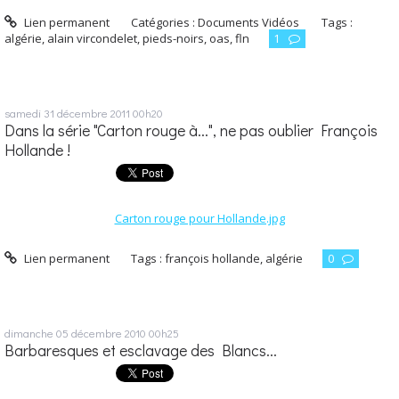
Lien permanent
Catégories :
Documents Vidéos
Tags :
algérie
,
alain vircondelet
,
pieds-noirs
,
oas
,
fln
1
samedi 31
décembre 2011
00h20
Dans la série "Carton rouge à...", ne pas oublier François
Hollande !
Carton rouge pour Hollande.jpg
Lien permanent
Tags :
françois hollande
,
algérie
0
dimanche 05
décembre 2010
00h25
Barbaresques et esclavage des Blancs...