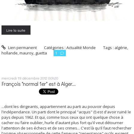
Lire la suite
Lien permanent
Catégories :
Actualité Monde
Tags :
algérie
,
hollande
,
mauroy
,
guetta
1
mercredi 19
décembre 2012
00h20
François "normal 1er" est à Alger...
...dont les dirigeants, appartiennent au parti au pouvoir depuis
l'indépendance. Un parti dont le principal "acquis" (!) est d'avoir ruiné le
pays depuis 1962. Et qui, comme tous ceux qui ont quelque chose à
cacher ou faire oublier, hurle d'autant plus fort qu'il veut détourner
l'attention de ses échecs et de ses crimes... C'est là qu'il faut rechercher
l'origine obsessionnelle de cette fameuse "repentance" qu'ils exigent