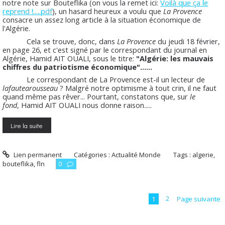
notre note sur Bouteflika (on vous la remet ici:
Voilà que ça le
reprend !.....pdf
), un hasard heureux a voulu que
La Provence
consacre un assez long article à la situation économique de
l'Algérie.
Cela se trouve, donc, dans
La Provence
du jeudi 18 février,
en page 26, et c'est signé par le correspondant du journal en
Algérie, Hamid AIT OUALI, sous le titre:
"Algérie: les mauvais
chiffres du patriotisme économique"......
Le correspondant de La Provence est-il un lecteur de
lafautearousseau
? Malgré notre optimisme à tout crin, il ne faut
quand même pas rêver... Pourtant, constatons que, sur
le
fond
, Hamid AIT OUALI nous donne raison.....
Lire la suite
Lien permanent
Catégories :
Actualité Monde
Tags :
algerie
,
bouteflika
,
fln
0
1
2
Page suivante