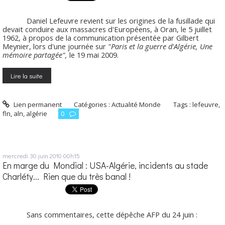
Daniel Lefeuvre revient sur les origines de la fusillade qui
devait conduire aux massacres d'Européens, à Oran, le 5 juillet
1962, à propos de la communication présentée par Gilbert
Meynier, lors d'une journée sur
"Paris et la guerre d'Algérie, Une
mémoire partagée",
le 19 mai 2009.
Lire la suite
Lien permanent
Catégories :
Actualité Monde
Tags :
lefeuvre
,
fln
,
aln
,
algérie
0
mercredi 30
juin 2010
00h15
En marge du Mondial : USA-Algérie, incidents au stade
Charléty... Rien que du très banal !
Sans commentaires, cette dépêche AFP du 24 juin :