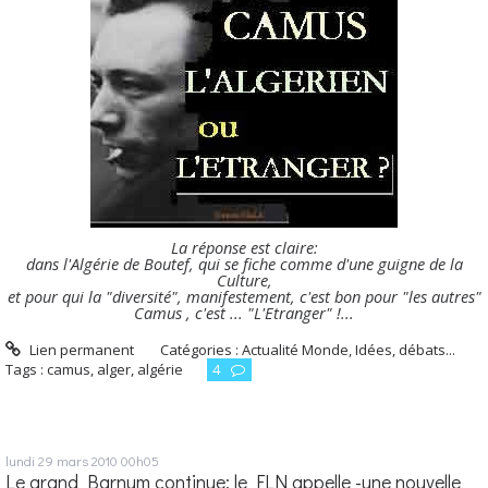
La réponse est claire:
dans l'Algérie de Boutef, qui se fiche comme d'une guigne de la
Culture,
et pour qui la "diversité", manifestement, c'est bon pour "les autres"
Camus , c'est ... "L'Etranger" !...
Lien permanent
Catégories :
Actualité Monde
,
Idées, débats...
Tags :
camus
,
alger
,
algérie
4
lundi 29
mars 2010
00h05
Le grand Barnum continue: le FLN appelle -une nouvelle