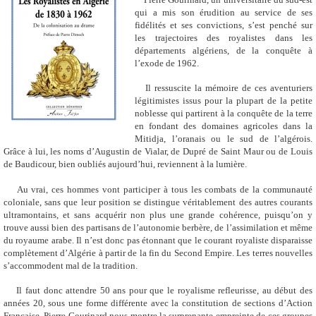
qui a mis son érudition au service de ses
fidélités et ses convictions, s’est penché sur
les trajectoires des royalistes dans les
départements algériens, de la conquête à
l’exode de 1962.
Il ressuscite la mémoire de ces aventuriers
légitimistes issus pour la plupart de la petite
noblesse qui partirent à la conquête de la terre
en fondant des domaines agricoles dans la
Mitidja, l’oranais ou le sud de l’algérois.
Grâce à lui, les noms d’Augustin de Vialar, de Dupré de Saint Maur ou de Louis
de Baudicour, bien oubliés aujourd’hui, reviennent à la lumière.
Au vrai, ces hommes vont participer à tous les combats de la communauté
coloniale, sans que leur position se distingue véritablement des autres courants
ultramontains, et sans acquérir non plus une grande cohérence, puisqu’on y
trouve aussi bien des partisans de l’autonomie berbère, de l’assimilation et même
du royaume arabe. Il n’est donc pas étonnant que le courant royaliste disparaisse
complètement d’Algérie à partir de la fin du Second Empire. Les terres nouvelles
s’accommodent mal de la tradition.
Il faut donc attendre 50 ans pour que le royalisme refleurisse, au début des
années 20, sous une forme différente avec la constitution de sections d’Action
Française. Pierre Gourinard nous montre la surprenante empreinte de ces groupes