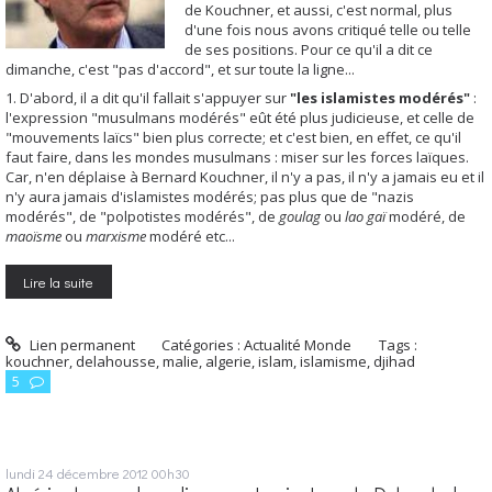
de Kouchner, et aussi, c'est normal, plus
d'une fois nous avons critiqué telle ou telle
de ses positions. Pour ce qu'il a dit ce
dimanche, c'est "pas d'accord", et sur toute la ligne...
1. D'abord, il a dit qu'il fallait s'appuyer sur
"les islamistes modérés"
:
l'expression "musulmans modérés" eût été plus judicieuse, et celle de
"mouvements laïcs" bien plus correcte; et c'est bien, en effet, ce qu'il
faut faire, dans les mondes musulmans : miser sur les forces laïques.
Car, n'en déplaise à Bernard Kouchner, il n'y a pas, il n'y a jamais eu et il
n'y aura jamais d'islamistes modérés; pas plus que de "nazis
modérés", de "polpotistes modérés", de
goulag
ou
lao gaï
modéré, de
maoïsme
ou
marxisme
modéré etc...
Lire la suite
Lien permanent
Catégories :
Actualité Monde
Tags :
kouchner
,
delahousse
,
malie
,
algerie
,
islam
,
islamisme
,
djihad
5
lundi 24
décembre 2012
00h30