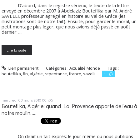
D'abord, dans le registre sérieux, le texte de la lettre
envoyé en décembre 2007 à Abdelaziz Bouteflika par M. André
SAVELLI, professeur agrégé en histoire au Val de Grâce (les
illustrations sont de notre fait). Ensuite, pour garder le moral, un
petit montage plus léger, que nous avions déjà passé en août
dernier .....
Lire la suite
Lien permanent
Catégories :
Actualité Monde
Tags :
bouteflika
,
fln
,
algérie
,
repentance
,
france
,
savelli
1
mercredi 03
mars 2010
00h05
Bouteflika, Algérie: quand La Provence apporte de l'eau à
notre moulin.....
On dirait un fait exprès: le jour même ou nous publiions