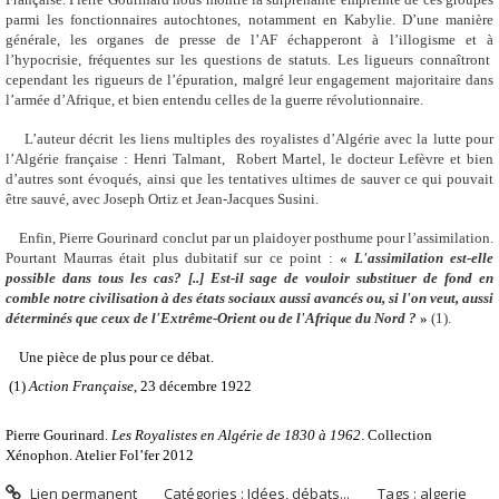
parmi les fonctionnaires autochtones, notamment en Kabylie. D’une manière
générale, les organes de presse de l’AF échapperont à l’illogisme et à
l’hypocrisie, fréquentes sur les questions de statuts. Les ligueurs connaîtront
cependant les rigueurs de l’épuration, malgré leur engagement majoritaire dans
l’armée d’Afrique, et bien entendu celles de la guerre révolutionnaire.
L’auteur décrit les liens multiples des royalistes d’Algérie avec la lutte pour
l’Algérie française : Henri Talmant,
Robert Martel, le docteur Lefèvre et bien
d’autres sont évoqués, ainsi que les tentatives ultimes de sauver ce qui pouvait
être sauvé, avec Joseph Ortiz et Jean-Jacques Susini.
Enfin, Pierre Gourinard conclut par un plaidoyer posthume pour l’assimilation.
Pourtant Maurras était plus dubitatif sur ce point :
«
L'assimilation est-elle
possible dans tous les cas? [..] Est-il sage de vouloir substituer de fond en
comble notre civilisation à des états sociaux aussi avancés ou, si l'on veut, aussi
déterminés que ceux de l'Extrême-Orient ou de l'Afrique du Nord ?
»
(1).
Une pièce de plus pour ce débat.
(1)
Action Française
, 23 décembre 1922
Pierre Gourinard.
Les Royalistes en Algérie de 1830 à 1962
. Collection
Xénophon. Atelier Fol’fer 2012
Lien permanent
Catégories :
Idées, débats...
Tags :
algerie