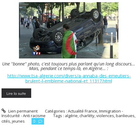
Une "bonne" photo, c'est toujours plus parlant qu'un long discours...
Mais, pendant ce temps-là, en Algérie... :
http://www.tsa-algerie.com/divers/a-annaba-des-emeutiers-
brulent-l-embleme-national-et_11317.html
Lire la suite
Lien permanent
Catégories :
Actualité France
,
Immigration -
Insécurité - Anti racisme
Tags :
algérie
,
charléty
,
violences
,
banlieues
,
cités
,
jeunes
0