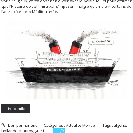
voire religieux, et n’a donc rien à voir avec le politique - et pour affirmer
que l’Histoire doit et finira par s’imposer - malgré qu’en aient certains de
l’autre côté de la Méditerranée.
Lire la suite
Lien permanent
Catégories :
Actualité Monde
Tags :
algérie
,
hollande
,
mauroy
,
guetta
1