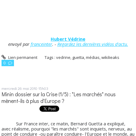
Hubert Védrine
envoyé par
franceinter
. -
Regardez les dernières vidéos d'actu.
Lien permanent
Tags :
vedrine
,
guetta
,
médias
,
wikilieaks
0
mercredi 26
mai 2010
15h03
Minin dossier sur la Crise (1/5) : "Les marchés" nous
mènent-ils à plus d'Europe ?
Sur France inter, ce matin, Bernard Guetta a expliqué,
avec réalisme, pourquoi "les marchés" sont inquiets, nerveux, au
point de conduire -ou paraître conduire- l'Europe et le monde, au