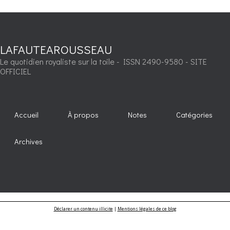
LAFAUTEAROUSSEAU
Le quotidien royaliste sur la toile - ISSN 2490-9580 - SITE
OFFICIEL
Accueil
À propos
Notes
Catégories
Archives
Déclarer un contenu illicite
|
Mentions légales de ce blog