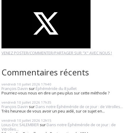
VENEZ POSTER/COMMENTER/PARTAGER SUR "X" AVEC NOUS !
Commentaires récents
vendredi 10
juillet 2026
17h40
François Davin
sur
Éphéméride du 8 juillet
Pourriez-vous nous en dire un peu plus sur cette méthode ?
vendredi 10
juillet 2026
17h35
François Davin
sur
Dans notre Éphéméride de ce jour : de Vitrolles...
Très heureux de vous avoir un peu aidé, sur ce sujet en...
vendredi 10
juillet 2026
12h15
Loius-Eric SALEMBIER
sur
Dans notre Éphéméride de ce jour : de
Vitrolles...