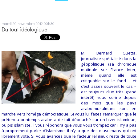
mardi 20
novembre 2012
00h30
Du tout idéologique
M. Bernard Guetta,
journaliste spécialisé dans la
géopolitique (sa chronique
matinale sur France Inter,
même quand elle est
critiquable sur le fond – et
c’est assez souvent le cas –
est toujours d’un très grand
intérêt) nous serine depuis
des mois que les pays
arabo-musulmans sont en
marche vers l’oméga démocratique. Si vous lui faites remarquer que le
prétendu printemps arabe a de fait débouché sur un hiver islamique,
ou pis islamiste, il vous répondra que vous vous trompez car il n’y a pas
à proprement parler d’islamisme, il n’y a que des musulmans qui ont
librement voté. Si vous avancez que le facteur religieux reste de toute