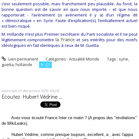
c’est seulement possible, mais franchement peu plausible. Au fond, la
bonne question est de savoir en quoi nous importe – et que nous
rapporterait - l’avènement (si avènement il y a) d’un régime dit
« démocratique » en Syrie. Faute d’explication(s), l’emballement actuel
est bien risqué.
M. Hollande n’est plus Premier secrétaire du Parti socialiste et il ne peut
la France
légitimement compromettre
et ses intérêts pour des motifs
idéologiques en fait identiques à ceux de M. Guetta.
Lien permanent
Catégories :
Actualité Monde
Tags :
syrie
,
guetta
,
hollande
9
mercredi 01
décembre 2010
12h28
Ecoutez Hubert Védrine ...
Avez-vous écouté France Inter ce matin ? (A propos des "révélations"
de WikiLeaks).
Hubert Védrine, comme presque toujours, excellent, a , avec l'appui