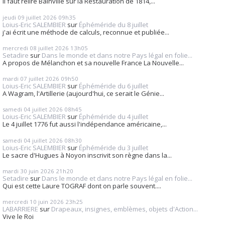
Il faut relire Bainville sur la Restauration de 1814,...
jeudi 09
juillet 2026
09h35
Loius-Eric SALEMBIER
sur
Éphéméride du 8 juillet
j'ai écrit une méthode de calculs, reconnue et publiée...
mercredi 08
juillet 2026
13h05
Setadire
sur
Dans le monde et dans notre Pays légal en folie...
A propos de Mélanchon et sa nouvelle France La Nouvelle...
mardi 07
juillet 2026
09h50
Loius-Eric SALEMBIER
sur
Éphéméride du 6 juillet
A Wagram, l'Artillerie (aujourd'hui, ce serait le Génie...
samedi 04
juillet 2026
08h45
Loius-Eric SALEMBIER
sur
Éphéméride du 4 juillet
Le 4 juillet 1776 fut aussi l'indépendance américaine,...
samedi 04
juillet 2026
08h30
Loius-Eric SALEMBIER
sur
Éphéméride du 3 juillet
Le sacre d'Hugues à Noyon inscrivit son règne dans la...
mardi 30
juin 2026
21h20
Setadire
sur
Dans le monde et dans notre Pays légal en folie...
Qui est cette Laure TOGRAF dont on parle souvent....
mercredi 10
juin 2026
23h25
LABARRIERE
sur
Drapeaux, insignes, emblèmes, objets d'Action...
Vive le Roi