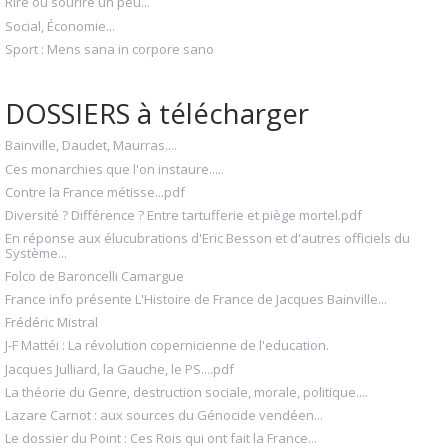
Rire ou sourire un peu...
Social, Économie...
Sport : Mens sana in corpore sano
DOSSIERS à télécharger
Bainville, Daudet, Maurras....
Ces monarchies que l'on instaure.....
Contre la France métisse...pdf
Diversité ? Différence ? Entre tartufferie et piège mortel.pdf
En réponse aux élucubrations d'Eric Besson et d'autres officiels du
Système...
Folco de Baroncelli Camargue
France info présente L'Histoire de France de Jacques Bainville...
Frédéric Mistral
J-F Mattéi : La révolution copernicienne de l'education.
Jacques Julliard, la Gauche, le PS....pdf
La théorie du Genre, destruction sociale, morale, politique....
Lazare Carnot : aux sources du Génocide vendéen...
Le dossier du Point : Ces Rois qui ont fait la France...