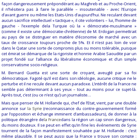
façon dangereusement prépondérant au Maghreb et au Proche-Orient,
il n’hésitera pas à faire le parallèle – insoutenable - avec l’Europe
d’avant guerre ou même les Etats-Unis d’aujourd’hui. Ne reculant devant
aucun sacrifice intellectuel « tactique », il cite volontiers – lui, l’homme de
gauche - l’exemple de
la Turquie
où la « démocratie-musulmane »
(comme il existe une démocratie-chrétienne) de M. Erdogan permettrait
au pays de se distinguer en matière d’économie de marché avec un
taux de croissance toujours proche de 5%. Et il n’est pas loin de voir
dans le Qatar une sorte de compromis plus ou moins tolérable, puisque
cet émirat se démarque de la rigoriste et honnie Arabie Saoudite par un
projet fondé sur l’alliance du libéralisme économique et d’un simple
conservatisme socio-religieux.
M. Bernard Guetta est une sorte de croyant, aveuglé par sa foi
démocratique. Fagoté qu’il est dans son idéologie, aucune critique ne le
perturbe et il ne recule devant aucun paradoxe. L’intérêt de
la France
ne
semble pas déterminant à ses yeux – tout au moins pour ce sujet-là.
Après tout, c’est (ou ce n’est qu’) un journaliste…
Mais que penser de M. Hollande qui, chef de l’Etat, vient, par une double
annonce sur
la Syrie
(reconnaissance du contre-gouvernement formé
par l’opposition et échange imminent d’ambassadeurs), de donner à la
politique étrangère de
la France
dans la région un cap sinon dangereux,
du moins douteux. Il se peut en effet qu’in fine les événements de Syrie
tournent de la façon manifestement souhaitée par M. Hollande : c’est
même plausible. Il se peut aussi que
la France
y trouve son compte :