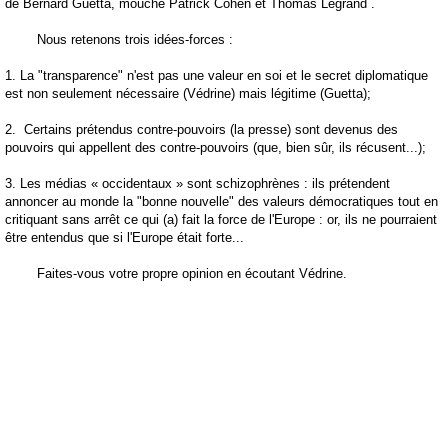
de Bernard Guetta, mouché Patrick Cohen et Thomas Legrand .
Nous retenons trois idées-forces :
1. La "transparence" n'est pas une valeur en soi et le secret diplomatique
est non seulement nécessaire (Védrine) mais légitime (Guetta);
2.
Certains prétendus contre-pouvoirs (la presse) sont devenus des
pouvoirs qui appellent des contre-pouvoirs (que, bien sûr, ils récusent...);
3. Les médias « occidentaux » sont schizophrènes : ils prétendent
annoncer au monde la "bonne nouvelle" des valeurs démocratiques tout en
critiquant sans arrêt ce qui (a) fait la force de l'Europe : or, ils ne pourraient
être entendus que si l'Europe était forte...
Faites-vous votre propre opinion en écoutant Védrine.