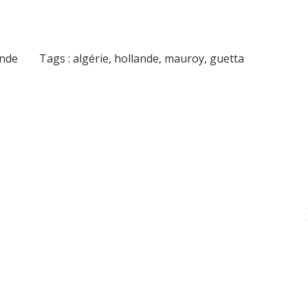
onde
Tags :
algérie
,
hollande
,
mauroy
,
guetta