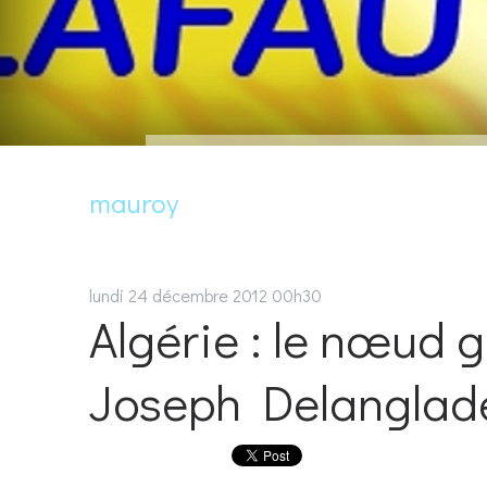
mauroy
lundi 24
décembre 2012
00h30
Algérie : le nœud 
Joseph Delanglad