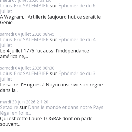
mardi 07
juillet 2026
09h50
Loius-Eric SALEMBIER
sur
Éphéméride du 6
juillet
A Wagram, l'Artillerie (aujourd'hui, ce serait le
Génie...
samedi 04
juillet 2026
08h45
Loius-Eric SALEMBIER
sur
Éphéméride du 4
juillet
Le 4 juillet 1776 fut aussi l'indépendance
américaine,...
samedi 04
juillet 2026
08h30
Loius-Eric SALEMBIER
sur
Éphéméride du 3
juillet
Le sacre d'Hugues à Noyon inscrivit son règne
dans la...
mardi 30
juin 2026
21h20
Setadire
sur
Dans le monde et dans notre Pays
légal en folie...
Qui est cette Laure TOGRAF dont on parle
souvent....