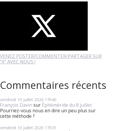
VENEZ POSTER/COMMENTER/PARTAGER SUR
"X" AVEC NOUS !
Commentaires récents
vendredi 10
juillet 2026
17h40
François Davin
sur
Éphéméride du 8 juillet
Pourriez-vous nous en dire un peu plus sur
cette méthode ?
vendredi 10
juillet 2026
17h35