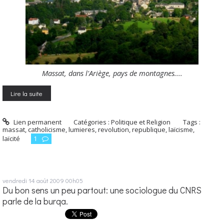
Massat, dans l'Ariège, pays de montagnes....
Lire la suite
Lien permanent
Catégories :
Politique et Religion
Tags :
massat
,
catholicisme
,
lumieres
,
revolution
,
republique
,
laïcisme
,
laïcité
1
vendredi 14
août 2009
00h05
Du bon sens un peu partout: une sociologue du CNRS
parle de la burqa.