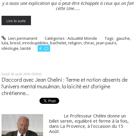
y a aussi une explication qui a peut-être échappée à ceux qui on fait
cette Une.....
Lire la suite
Lien permanent
Catégories :
Actualité Monde
Tags :
gauche
,
lula
,
bresil
,
inrockuptibles
,
bachelet
,
religion
,
chirac
,
jean paul ii
,
idéologie
,
laïcité
4
lundi 16
août 2010
00h20
D'accord avec Jean Chelini : Terme et notion absents de
l'univers mental musulman, la laïcité est d'origine
chrétienne...
Le Professeur Chélini donne un
billet serein, equilibré et ferme à la fois,
dans La Provence, à l'occasion du 15
Août.