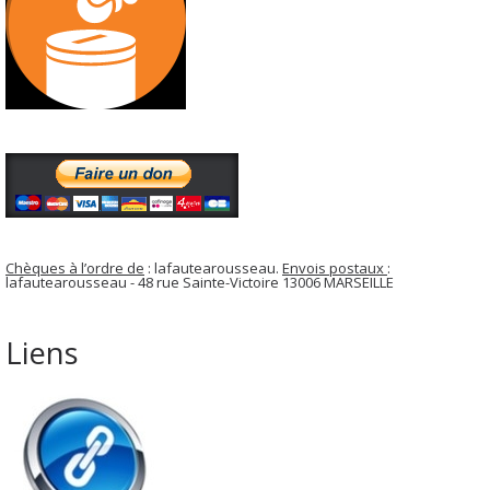
Chèques à l’ordre de
: lafautearousseau.
Envois postaux
:
lafautearousseau - 48 rue Sainte-Victoire 13006 MARSEILLE
Liens