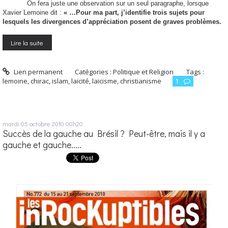
On fera juste une observation sur un seul paragraphe, lorsque
Xavier Lemoine dit :
« …Pour ma part, j’identifie trois sujets pour
lesquels les divergences d’appréciation posent de graves problèmes.
Lire la suite
Lien permanent
Catégories :
Politique et Religion
Tags :
lemoine
,
chirac
,
islam
,
laïcité
,
laïcisme
,
christianisme
1
mardi 05
octobre 2010
00h20
Succès de la gauche au Brésil ? Peut-être, mais il y a
gauche et gauche.....