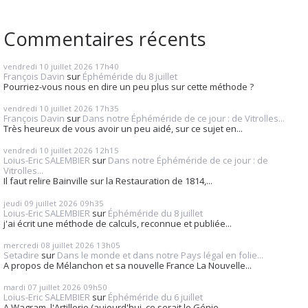
Commentaires récents
vendredi 10
juillet 2026
17h40
François Davin
sur
Éphéméride du 8 juillet
Pourriez-vous nous en dire un peu plus sur cette méthode ?
vendredi 10
juillet 2026
17h35
François Davin
sur
Dans notre Éphéméride de ce jour : de Vitrolles...
Très heureux de vous avoir un peu aidé, sur ce sujet en...
vendredi 10
juillet 2026
12h15
Loius-Eric SALEMBIER
sur
Dans notre Éphéméride de ce jour : de
Vitrolles...
Il faut relire Bainville sur la Restauration de 1814,...
jeudi 09
juillet 2026
09h35
Loius-Eric SALEMBIER
sur
Éphéméride du 8 juillet
j'ai écrit une méthode de calculs, reconnue et publiée...
mercredi 08
juillet 2026
13h05
Setadire
sur
Dans le monde et dans notre Pays légal en folie...
A propos de Mélanchon et sa nouvelle France La Nouvelle...
mardi 07
juillet 2026
09h50
Loius-Eric SALEMBIER
sur
Éphéméride du 6 juillet
A Wagram, l'Artillerie (aujourd'hui, ce serait le Génie...