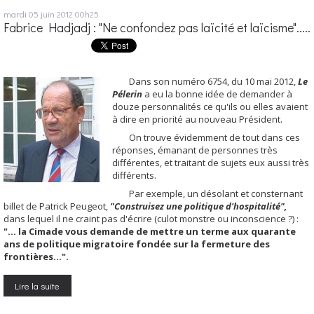
mardi 05
juin 2012
00h25
Fabrice Hadjadj : "Ne confondez pas laïcité et laïcisme".....
Dans son numéro 6754, du 10 mai 2012,
Le
Pélerin
a eu la bonne idée de demander à
douze personnalités ce qu'ils ou elles avaient
à dire en priorité au nouveau Président.
On trouve évidemment de tout dans ces
réponses, émanant de personnes très
différentes, et traitant de sujets eux aussi très
différents.
Par exemple, un désolant et consternant
billet de Patrick Peugeot,
"Construisez une politique d'hospitalité",
dans lequel il ne craint pas d'écrire (culot monstre ou inconscience ?) :
"... la Cimade vous demande de mettre un terme aux quarante
ans de politique migratoire fondée sur la fermeture des
frontières...".
Lire la suite