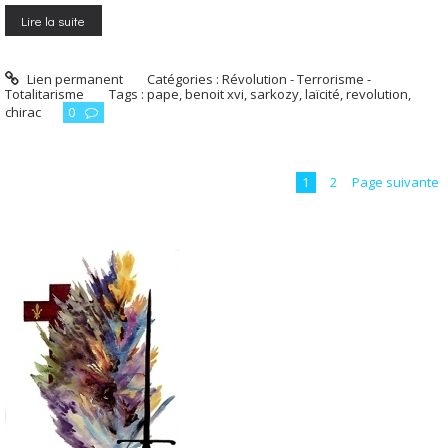
Lire la suite
Lien permanent
Catégories :
Révolution - Terrorisme -
Totalitarisme
Tags :
pape
,
benoit xvi
,
sarkozy
,
laïcité
,
revolution
,
chirac
0
1
2
Page suivante