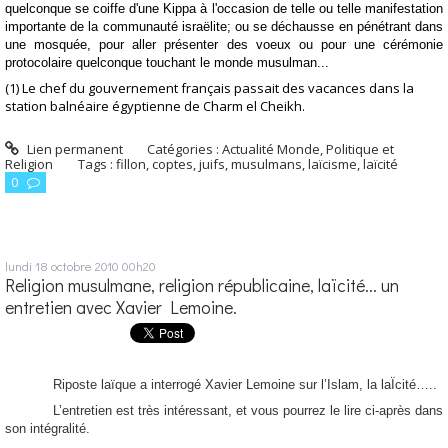
quelconque se coiffe d'une Kippa à l'occasion de telle ou telle manifestation
importante de la communauté israëlite; ou se déchausse en pénétrant dans
une mosquée, pour aller présenter des voeux ou pour une cérémonie
protocolaire quelconque touchant le monde musulman...
(1) Le chef du gouvernement français passait des vacances dans la
station balnéaire égyptienne de Charm el Cheikh.
Lien permanent
Catégories :
Actualité Monde
,
Politique et
Religion
Tags :
fillon
,
coptes
,
juifs
,
musulmans
,
laïcisme
,
laïcité
0
lundi 18
octobre 2010
00h20
Religion musulmane, religion républicaine, laïcité... un
entretien avec Xavier Lemoine.
Riposte laïque a interrogé Xavier Lemoine sur l’Islam, la laÏcité…..
L’entretien est très intéressant, et vous pourrez le lire ci-après dans
son intégralité.