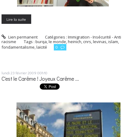
Lire la suite
Lien permanent
Catégories :
Immigration - Insécurité - Anti
racisme
Tags :
burqa
,
le monde
,
heinich
,
cnrs
,
levinas
,
islam
,
fondamentalisme
,
laïcité
0
lundi 23
février 2009
00h10
C'est le Carême ! Joyeux Carême ...