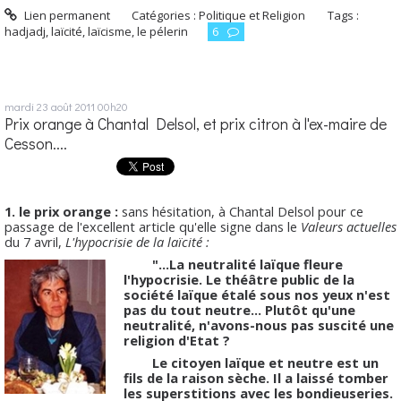
Lien permanent
Catégories :
Politique et Religion
Tags :
hadjadj
,
laïcité
,
laïcisme
,
le pélerin
6
mardi 23
août 2011
00h20
Prix orange à Chantal Delsol, et prix citron à l'ex-maire de
Cesson....
1. le prix orange :
sans hésitation, à Chantal Delsol pour ce
passage de l'excellent article qu'elle signe dans le
Valeurs actuelles
du 7 avril,
L'hypocrisie de la laïcité :
"...La neutralité laïque fleure
l'hypocrisie. Le théâtre public de la
société laïque étalé sous nos yeux n'est
pas du tout neutre... Plutôt qu'une
neutralité, n'avons-nous pas suscité une
religion d'Etat ?
Le citoyen laïque et neutre est un
fils de la raison sèche. Il a laissé tomber
les superstitions avec les bondieuseries.