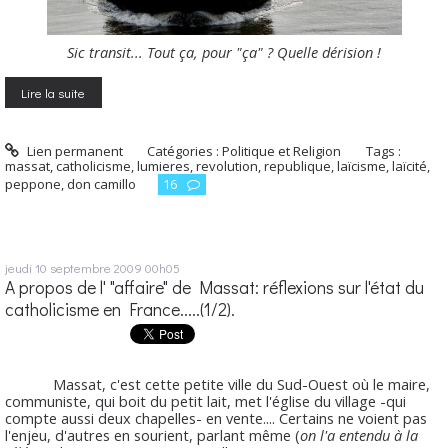
Sic transit... Tout ça, pour "ça" ? Quelle dérision !
Lire la suite
Lien permanent
Catégories :
Politique et Religion
Tags :
massat
,
catholicisme
,
lumieres
,
revolution
,
republique
,
laïcisme
,
laïcité
,
peppone
,
don camillo
16
jeudi 10
septembre 2009
00h05
A propos de l' "affaire" de Massat: réflexions sur l'état du
catholicisme en France.....(1/2).
Massat, c'est cette petite ville du Sud-Ouest où le maire,
communiste, qui boit du petit lait, met l'église du village -qui
compte aussi deux chapelles- en vente.... Certains ne voient pas
l'enjeu, d'autres en sourient, parlant même (
on l'a entendu à la