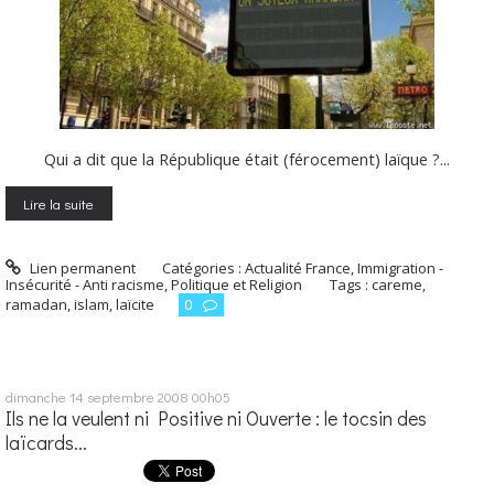
Qui a dit que la République était (férocement) laïque ?...
Lire la suite
Lien permanent
Catégories :
Actualité France
,
Immigration -
Insécurité - Anti racisme
,
Politique et Religion
Tags :
careme
,
ramadan
,
islam
,
laïcite
0
dimanche 14
septembre 2008
00h05
Ils ne la veulent ni Positive ni Ouverte : le tocsin des
laïcards...