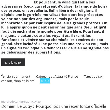
Et pourtant, le voilà qui fait à ses
adversaires (ceux qui refusent d'utiliser la langue de bois)
des procès en sorcellerie. Enfin libéré des religions, il
déploie une logorrhée moralisatrice dont les préceptes
valent non par des arguments, mais par la seule
incantation et par l'air inspiré de leurs grands prêtres. On
lui a appris qu'on ne peut raisonner que sans Dieu, et qu'il
faut désenchanter le monde pour être libre. Pourtant, il
n'a jamais autant couru les voyantes, il craint les
fantômes et vénère sur sa cheminée les cendres de son
grand-père incinéré. Il ne porte plus une croix au cou, mais
un signe du zodiaque. Se débarasser de Dieu ne signifie pas
se débarasser des superstitions.
Lire la suite
Lien permanent
Catégories :
Actualité France
Tags :
delsol
,
cesson
,
chaplet
,
laïcité
0
mercredi 02
mars 2011
00h25
Damien Le Guay : Pourquoi pas une repentance officielle