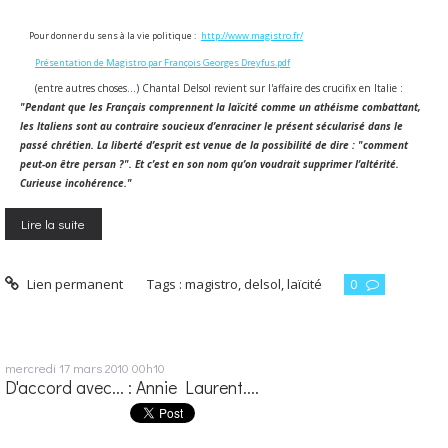
Pour donner du sens à la vie politique :
http://www.magistro.fr/
Présentation de Magistro par François Georges Dreyfus.pdf
(entre autres choses...) Chantal Delsol revient sur l'affaire des crucifix en Italie :
"Pendant que les Français comprennent la laïcité comme un athéisme combattant,
les Italiens sont au contraire soucieux d’enraciner le présent sécularisé dans le
passé chrétien. La liberté d’esprit est venue de la possibilité de dire : "comment
peut-on être persan ?". Et c’est en son nom qu’on voudrait supprimer l’altérité.
Curieuse incohérence."
Lire la suite
Lien permanent
Tags :
magistro
,
delsol
,
laïcité
0
mercredi 17
mars 2010
00h10
D'accord avec... : Annie Laurent....