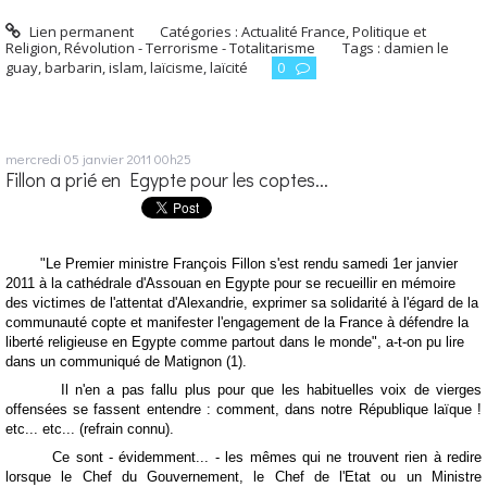
Lien permanent
Catégories :
Actualité France
,
Politique et
Religion
,
Révolution - Terrorisme - Totalitarisme
Tags :
damien le
guay
,
barbarin
,
islam
,
laïcisme
,
laïcité
0
mercredi 05
janvier 2011
00h25
Fillon a prié en Egypte pour les coptes...
"Le Premier ministre François Fillon s'est rendu samedi 1er janvier
2011 à la cathédrale d'Assouan en Egypte pour se recueillir en mémoire
des victimes de l'attentat d'Alexandrie, exprimer sa solidarité à l'égard de la
communauté copte et manifester l'engagement de la France à défendre la
liberté religieuse en Egypte comme partout dans le monde", a-t-on pu lire
dans un communiqué de Matignon (1).
Il n'en a pas fallu plus pour que les habituelles voix de vierges
offensées se fassent entendre : comment, dans notre République laïque !
etc... etc... (refrain connu).
Ce sont - évidemment... - les mêmes qui ne trouvent rien à redire
lorsque le Chef du Gouvernement, le Chef de l'Etat ou un Ministre