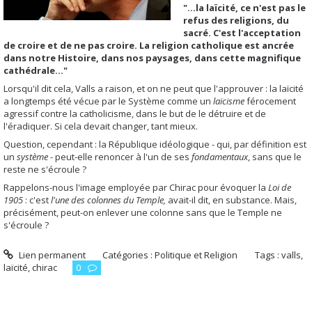
"...la laïcité, ce n'est pas le
refus des religions, du
sacré. C'est l'acceptation
de croire et de ne pas croire. La religion catholique est ancrée
dans notre Histoire, dans nos paysages, dans cette magnifique
cathédrale..."
Lorsqu'il dit cela, Valls a raison, et on ne peut que l'approuver : la laïcité
a longtemps été vécue par le Système comme un
laïcisme
férocement
agressif contre la catholicisme, dans le but de le détruire et de
l'éradiquer. Si cela devait changer, tant mieux.
Question, cependant : la République idéologique - qui, par définition est
un
système
- peut-elle renoncer à l'un de ses
fondamentaux
, sans que le
reste ne s'écroule ?
Rappelons-nous l'image employée par Chirac pour évoquer la
Loi de
1905
: c'est
l'une des colonnes du Temple,
avait-il dit, en substance. Mais,
précisément, peut-on enlever une colonne sans que le Temple ne
s'écroule ?
Lien permanent
Catégories :
Politique et Religion
Tags :
valls
,
laïcité
,
chirac
0