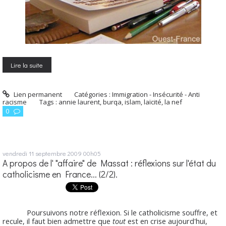
Lire la suite
Lien permanent
Catégories :
Immigration - Insécurité - Anti
racisme
Tags :
annie laurent
,
burqa
,
islam
,
laïcité
,
la nef
0
vendredi 11
septembre 2009
00h05
A propos de l' "affaire" de Massat : réflexions sur l'état du
catholicisme en France... (2/2).
Poursuivons notre réflexion. Si le catholicisme souffre, et
recule, il faut bien admettre que
tout
est en crise aujourd'hui,