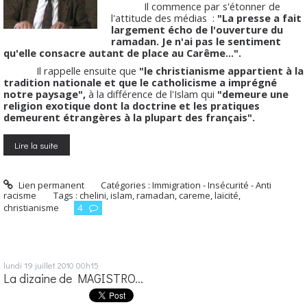
Il commence par s'étonner de
l'attitude des médias :
"La presse a fait
largement écho de l'ouverture du
ramadan. Je n'ai pas le sentiment
qu'elle consacre autant de place au Carême...".
Il rappelle ensuite que
"le christianisme appartient à la
tradition nationale et que le catholicisme a imprégné
notre paysage",
à la différence de l'Islam qui
"demeure une
religion exotique dont la doctrine et les pratiques
demeurent étrangères à la plupart des français".
Lire la suite
Lien permanent
Catégories :
Immigration - Insécurité - Anti
racisme
Tags :
chelini
,
islam
,
ramadan
,
careme
,
laïcité
,
christianisme
4
lundi 19
juillet 2010
00h15
La dizaine de MAGISTRO...