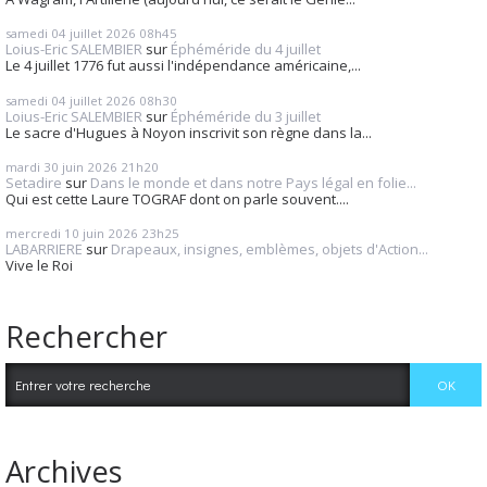
samedi 04
juillet 2026
08h45
Loius-Eric SALEMBIER
sur
Éphéméride du 4 juillet
Le 4 juillet 1776 fut aussi l'indépendance américaine,...
samedi 04
juillet 2026
08h30
Loius-Eric SALEMBIER
sur
Éphéméride du 3 juillet
Le sacre d'Hugues à Noyon inscrivit son règne dans la...
mardi 30
juin 2026
21h20
Setadire
sur
Dans le monde et dans notre Pays légal en folie...
Qui est cette Laure TOGRAF dont on parle souvent....
mercredi 10
juin 2026
23h25
LABARRIERE
sur
Drapeaux, insignes, emblèmes, objets d'Action...
Vive le Roi
Rechercher
Archives