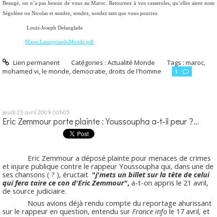
Beaugé, on n’a pas besoin de vous au Maroc. Retournez à vos casseroles, qu’elles aient nom
Ségolène ou Nicolas et sondez, sondez, sondez tant que vous pourrez.
Louis-Joseph Delanglade
MarocLasurpriseduMonde.pdf
Lien permanent
Catégories :
Actualité Monde
Tags :
maroc
,
mohamed vi
,
le monde
,
democratie
,
droits de l'homme
1
jeudi 23
avril 2009
00h05
Eric Zemmour porte plainte : Youssoupha a-t-il peur ?...
Eric
Zemmour
a déposé plainte pour menaces de crimes
et injure publique contre le
rappeur
Youssoupha
qui, dans une de
ses chansons ( ? ), éructait
"
j'mets
un billet sur la tête de celui
qui fera taire ce con
d'Eric
Zemmour
"
,
a-t-on appris le 21 avril,
de source judiciaire.
Nous avions déjà rendu compte du reportage ahurissant
sur le rappeur en question, entendu sur
France info
le 17 avril
,
et