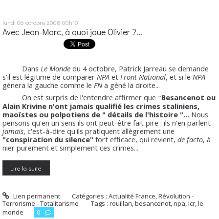
lundi 06
octobre 2008
00h10
Avec Jean-Marc, à quoi joue Olivier ?...
Dans
Le Monde
du 4 octobre, Patrick Jarreau se demande
s'il est légitime de comparer
NPA
et
Front National
, et si le
NPA
génera la gauche comme le
FN
a géné la droite...
On est surpris de l'entendre affirmer que
Besancenot ou
"
Alain Krivine n'ont jamais qualifié les crimes staliniens,
maoïstes ou polpotiens de " détails de l'histoire "...
Nous
pensons qu'en un sens ils ont peut-être fait pire : ils n'en parlent
jamais
, c'est-à-dire qu'ils pratiquent allègrement une
"conspiration du silence"
fort efficace, qui revient,
de facto
, à
nier purement et simplement ces crimes...
Lire la suite
Lien permanent
Catégories :
Actualité France
,
Révolution -
Terrorisme - Totalitarisme
Tags :
rouillan
,
besancenot
,
npa
,
lcr
,
le
monde
0