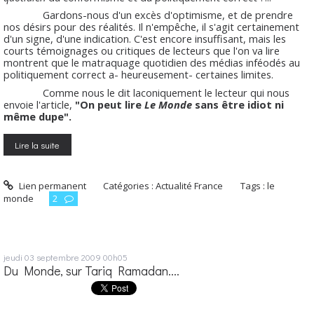
Gardons-nous d'un excès d'optimisme, et de prendre
nos désirs pour des réalités. Il n'empêche, il s'agit certainement
d'un signe, d'une indication. C'est encore insuffisant, mais les
courts témoignages ou critiques de lecteurs que l'on va lire
montrent que le matraquage quotidien des médias inféodés au
politiquement correct a- heureusement- certaines limites.
Comme nous le dit laconiquement le lecteur qui nous
envoie l'article,
"On peut lire
Le Monde
sans être idiot ni
même dupe".
Lire la suite
Lien permanent
Catégories :
Actualité France
Tags :
le
monde
2
jeudi 03
septembre 2009
00h05
Du Monde, sur Tariq Ramadan....