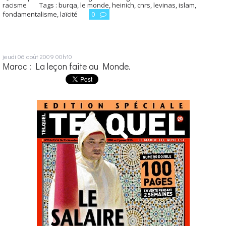
racisme
Tags :
burqa
,
le monde
,
heinich
,
cnrs
,
levinas
,
islam
,
fondamentalisme
,
laïcité
0
jeudi 06
août 2009
00h10
Maroc : La leçon faite au Monde.