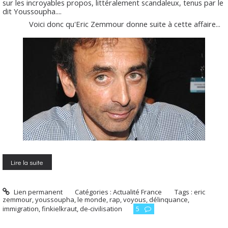
sur les incroyables propos, littéralement scandaleux, tenus par le
dit Youssoupha....
Voici donc qu'Eric Zemmour donne suite à cette affaire...
Lire la suite
Lien permanent
Catégories :
Actualité France
Tags :
eric
zemmour
,
youssoupha
,
le monde
,
rap
,
voyous
,
délinquance
,
immigration
,
finkielkraut
,
de-civilisation
5