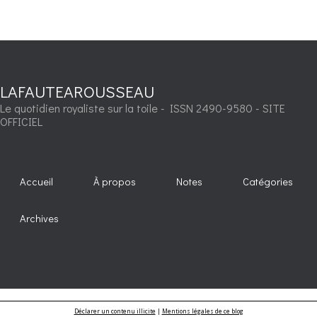
LAFAUTEAROUSSEAU
Le quotidien royaliste sur la toile - ISSN 2490-9580 - SITE
OFFICIEL
Accueil
À propos
Notes
Catégories
Archives
Déclarer un contenu illicite
|
Mentions légales de ce blog