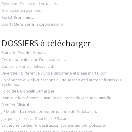
Revue de Presse et d'Actualité...
Rire ou sourire un peu...
Social, Économie...
Sport : Mens sana in corpore sano
DOSSIERS à télécharger
Bainville, Daudet, Maurras....
Ces monarchies que l'on instaure.....
Contre la France métisse...pdf
Diversité ? Différence ? Entre tartufferie et piège mortel.pdf
En réponse aux élucubrations d'Eric Besson et d'autres officiels du
Système...
Folco de Baroncelli Camargue
France info présente L'Histoire de France de Jacques Bainville...
Frédéric Mistral
J-F Mattéi : La révolution copernicienne de l'education.
Jacques Julliard, la Gauche, le PS....pdf
La théorie du Genre, destruction sociale, morale, politique....
Lazare Carnot : aux sources du Génocide vendéen...