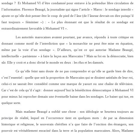
sondage ? Et Mohamed VI d’être condamné pour entrave à la prétendue libre circulation de
l’information. Florence Beaugé, la journaliste qui signe l’article « Maroc : le sondage interdit »
ajoute ce qu’elle doit penser être le coup de pied de l’âne (de l’ânesse devrait-on dire puisqu’il
faut toujours « féminiser ») : « Le plus étonnant est que le résultat de ce sondage est
extraordinairement favorable à Mohamed VI ».
Les autorités marocaines avaient pourtant, par avance, répondu à toute critique en
donnant comme motif de l’interdiction que « la monarchie ne peut être mise en équation,
même par la voie d’un sondage ». D’ailleurs, qu’est ce qui autorise Madame Beaugé,
intellectuelle « parisienne » à faire la leçon aux Marocains ? Mais sa foi en la démocratie, bien
sûr. Elle y croit et a donc divisé le monde en deux : les élus et les damnés.
Ce qu’elle feint sans doute de ne pas comprendre et qu’elle se garde bien de dire,
c’est l’essentiel : quelle que soit la proportion de Marocains qui se diraient satisfaits de leur roi,
celui-ci ne saurait être considéré comme une marque de yaourt ou une chaîne de télévision.
Car c’est de cela qu’il s’agit : donner aujourd’hui la bénédiction démocratique à Mohamed VI
pour mieux lui reprocher demain une éventuelle baisse dans les sondages. Le baiser qui tue, en
quelque sorte.
Mais madame Beaugé a oublié une chose : son idéologie se heurtera toujours au
principe de réalité, lequel en l’occurrence tient en quelques mots : de par sa dimension
historique et religieuse, le souverain chérifien n’a que faire de l’onction des étrangers, son
pouvoir est véritablement enraciné dans la terre et la population marocaines. Alors, Madame