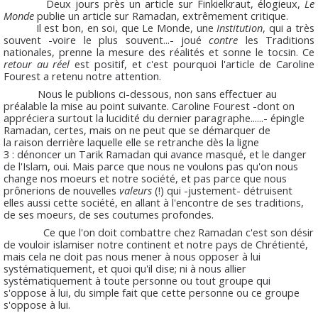
Deux jours près un article sur Finkielkraut, élogieux,
Le
Monde
publie un article sur Ramadan, extrêmement critique.
Il est bon, en soi, que Le Monde, une
Institution
, qui a très
souvent -voire le plus souvent...- joué
contre
les Traditions
nationales, prenne la mesure des réalités et sonne le tocsin. Ce
retour au réel
est positif, et c'est pourquoi l'article de Caroline
Fourest a retenu notre attention.
Nous le publions ci-dessous, non sans effectuer au
préalable la mise au point suivante. Caroline Fourest -dont on
appréciera surtout la lucidité du dernier paragraphe......- épingle
Ramadan, certes, mais on ne peut que se démarquer de
la raison derrière laquelle elle se retranche dès la ligne
3 : dénoncer un Tarik Ramadan qui avance masqué, et le danger
de l'Islam, oui. Mais parce que nous ne voulons pas qu'on nous
change nos moeurs et notre société, et pas parce que nous
prônerions de nouvelles
valeurs
(!) qui -justement- détruisent
elles aussi cette société, en allant à l'encontre de ses traditions,
de ses moeurs, de ses coutumes profondes.
Ce que l'on doit combattre chez Ramadan c'est son désir
de vouloir islamiser notre continent et notre pays de Chrétienté,
mais cela ne doit pas nous mener à nous opposer à lui
systématiquement, et quoi qu'il dise; ni à nous allier
systématiquement à toute personne ou tout groupe qui
s'oppose à lui, du simple fait que cette personne ou ce groupe
s'oppose à lui.