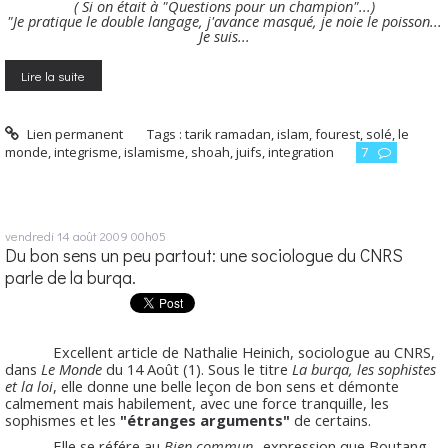
( Si on était à "Questions pour un champion"...)
"Je pratique le double langage, j'avance masqué, je noie le poisson...
Je suis...
Lire la suite
Lien permanent
Tags :
tarik ramadan
,
islam
,
fourest
,
solé
,
le
monde
,
integrisme
,
islamisme
,
shoah
,
juifs
,
integration
7
vendredi 14
août 2009
00h05
Du bon sens un peu partout: une sociologue du CNRS
parle de la burqa.
Excellent article de Nathalie Heinich, sociologue au CNRS,
dans
Le Monde
du 14 Août (1). Sous le titre
La burqa, les sophistes
et la loi
, elle donne une belle leçon de bon sens et démonte
calmement mais habilement, avec une force tranquille, les
sophismes et les
"étranges arguments"
de certains.
Elle se référe au
Bien commun
-expression que Boutang