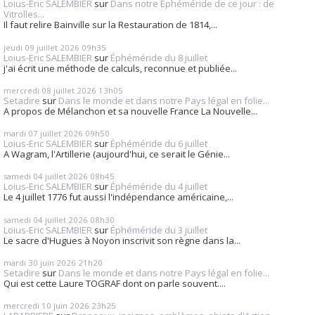
Loius-Eric SALEMBIER
sur
Dans notre Éphéméride de ce jour : de
Vitrolles...
Il faut relire Bainville sur la Restauration de 1814,...
jeudi 09
juillet 2026
09h35
Loius-Eric SALEMBIER
sur
Éphéméride du 8 juillet
j'ai écrit une méthode de calculs, reconnue et publiée...
mercredi 08
juillet 2026
13h05
Setadire
sur
Dans le monde et dans notre Pays légal en folie...
A propos de Mélanchon et sa nouvelle France La Nouvelle...
mardi 07
juillet 2026
09h50
Loius-Eric SALEMBIER
sur
Éphéméride du 6 juillet
A Wagram, l'Artillerie (aujourd'hui, ce serait le Génie...
samedi 04
juillet 2026
08h45
Loius-Eric SALEMBIER
sur
Éphéméride du 4 juillet
Le 4 juillet 1776 fut aussi l'indépendance américaine,...
samedi 04
juillet 2026
08h30
Loius-Eric SALEMBIER
sur
Éphéméride du 3 juillet
Le sacre d'Hugues à Noyon inscrivit son règne dans la...
mardi 30
juin 2026
21h20
Setadire
sur
Dans le monde et dans notre Pays légal en folie...
Qui est cette Laure TOGRAF dont on parle souvent....
mercredi 10
juin 2026
23h25