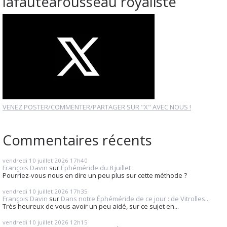
lafautearousseau royaliste
VENEZ POSTER/COMMENTER/PARTAGER SUR "X" AVEC NOUS !
Commentaires récents
vendredi 10
juillet 2026
17h40
François Davin
sur
Éphéméride du 8 juillet
Pourriez-vous nous en dire un peu plus sur cette méthode ?
vendredi 10
juillet 2026
17h35
François Davin
sur
Dans notre Éphéméride de ce jour : de Vitrolles...
Très heureux de vous avoir un peu aidé, sur ce sujet en...
vendredi 10
juillet 2026
12h15