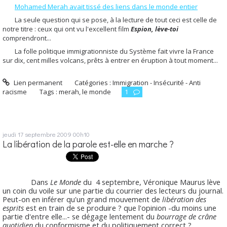
Mohamed Merah avait tissé des liens dans le monde entier
La seule question qui se pose, à la lecture de tout ceci est celle de
notre titre : ceux qui ont vu l'excellent film
Espion, lève-toi
comprendront...
La folle politique immigrationniste du Système fait vivre la France
sur dix, cent milles volcans, prêts à entrer en éruption à tout moment...
Lien permanent
Catégories :
Immigration - Insécurité - Anti
racisme
Tags :
merah
,
le monde
1
jeudi 17
septembre 2009
00h10
La libération de la parole est-elle en marche ?
Dans
Le Monde
du 4 septembre, Véronique Maurus lève
un coin du voile sur une partie du courrier des lecteurs du journal.
Peut-on en inférer qu'un grand mouvement de
libération des
esprits
est en train de se produire ? que l'opinion -du moins une
partie d'entre elle...- se dégage lentement du
bourrage de crâne
quotidien
du conformisme et du politiquement correct ?...