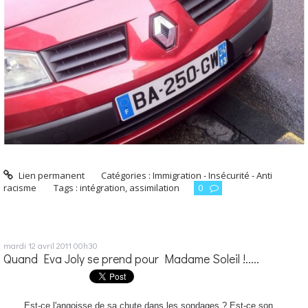
Lien permanent
Catégories :
Immigration - Insécurité - Anti
racisme
Tags :
intégration
,
assimilation
0
mardi 12
avril 2011
00h30
Quand Eva Joly se prend pour Madame Soleil !.....
Est-ce l'angoisse de sa chute dans les sondages ? Est-ce son