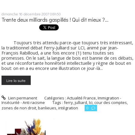
dimanche 16
décembre 2007
08h50
Trente deux milliards gaspillés ! Qui dit mieux ?...
Toujours très attendu parce-que toujours très intéressant,
la traditionnel débat Ferry-Julliard sur LCI, animé par Jean-
François Rabilloud, a une fois encore (1) tenu toutes ses
promesses. On le sait, la langue de bois est bannie de ces débats,
et une réconfortante honnêteté intellectuelle y règne de bout en
bout: on en a eu encore une illustration ce jour-là...
Lire la suite
Lien permanent
Catégories :
Actualité France
,
Immigration -
Insécurité - Anti racisme
Tags :
ferry
,
julliard
,
lci
,
cour des comptes
,
zones de non droit
,
banlieues
,
intégration
0