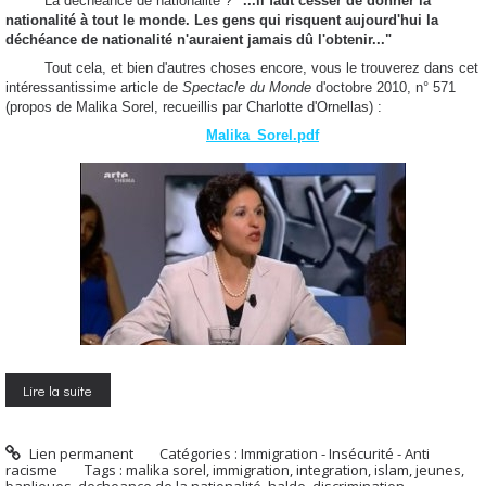
La décheance de nationalité ?
"...il faut cesser de donner la
nationalité à tout le monde. Les gens qui risquent aujourd'hui la
déchéance de nationalité n'auraient jamais dû l'obtenir..."
Tout cela, et bien d'autres choses encore, vous le trouverez dans cet
intéressantissime article de
Spectacle du Monde
d'octobre 2010, n° 571
(propos de Malika Sorel, recueillis par Charlotte d'Ornellas) :
Malika_Sorel.pdf
Lire la suite
Lien permanent
Catégories :
Immigration - Insécurité - Anti
racisme
Tags :
malika sorel
,
immigration
,
integration
,
islam
,
jeunes
,
banlieues
,
decheance de la nationalité
,
halde
,
discrimination