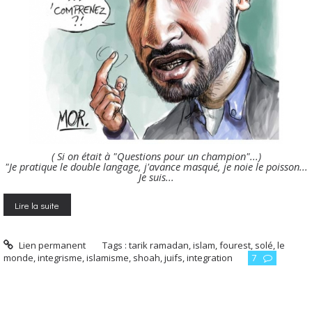
( Si on était à "Questions pour un champion"...)
"Je pratique le double langage, j'avance masqué, je noie le poisson...
Je suis...
Lire la suite
Lien permanent
Tags :
tarik ramadan
,
islam
,
fourest
,
solé
,
le
monde
,
integrisme
,
islamisme
,
shoah
,
juifs
,
integration
7