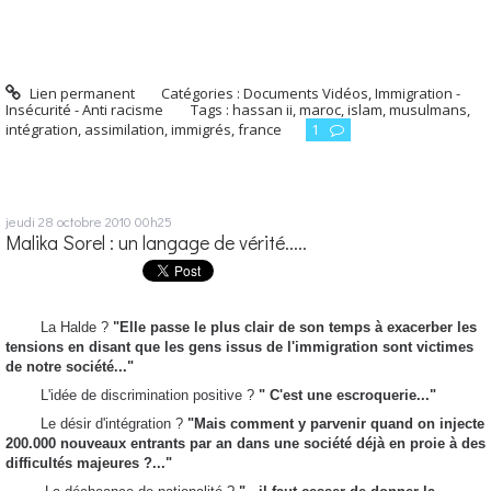
Lien permanent
Catégories :
Documents Vidéos
,
Immigration -
Insécurité - Anti racisme
Tags :
hassan ii
,
maroc
,
islam
,
musulmans
,
intégration
,
assimilation
,
immigrés
,
france
1
jeudi 28
octobre 2010
00h25
Malika Sorel : un langage de vérité.....
La Halde ?
"Elle passe le plus clair de son temps à exacerber les
tensions en disant que les gens issus de l'immigration sont victimes
de notre société..."
L'idée de discrimination positive ?
" C'est une escroquerie..."
Le désir d'intégration ?
"Mais comment y parvenir quand on injecte
200.000 nouveaux entrants par an dans une société déjà en proie à des
difficultés majeures ?..."