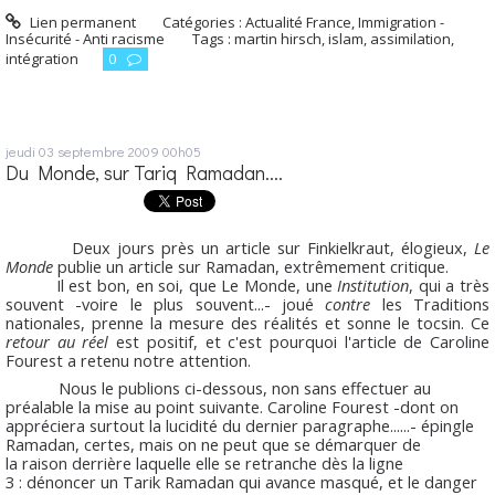
Lien permanent
Catégories :
Actualité France
,
Immigration -
Insécurité - Anti racisme
Tags :
martin hirsch
,
islam
,
assimilation
,
intégration
0
jeudi 03
septembre 2009
00h05
Du Monde, sur Tariq Ramadan....
Deux jours près un article sur Finkielkraut, élogieux,
Le
Monde
publie un article sur Ramadan, extrêmement critique.
Il est bon, en soi, que Le Monde, une
Institution
, qui a très
souvent -voire le plus souvent...- joué
contre
les Traditions
nationales, prenne la mesure des réalités et sonne le tocsin. Ce
retour au réel
est positif, et c'est pourquoi l'article de Caroline
Fourest a retenu notre attention.
Nous le publions ci-dessous, non sans effectuer au
préalable la mise au point suivante. Caroline Fourest -dont on
appréciera surtout la lucidité du dernier paragraphe......- épingle
Ramadan, certes, mais on ne peut que se démarquer de
la raison derrière laquelle elle se retranche dès la ligne
3 : dénoncer un Tarik Ramadan qui avance masqué, et le danger