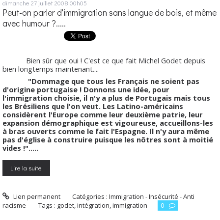
dimanche 27
juillet 2008
00h05
Peut-on parler d'immigration sans langue de bois, et même
avec humour ?.....
Bien sûr que oui ! C'est ce que fait Michel Godet depuis
bien longtemps maintenant....
"Dommage que tous les Français ne soient pas
d'origine portugaise ! Donnons une idée, pour
l'immigration choisie, il n'y a plus de Portugais mais tous
les Brésiliens que l'on veut. Les Latino-américains
considèrent l'Europe comme leur deuxième patrie, leur
expansion démographique est vigoureuse, accueillons-les
à bras ouverts comme le fait l'Espagne. Il n'y aura même
pas d'église à construire puisque les nôtres sont à moitié
vides !".....
Lire la suite
Lien permanent
Catégories :
Immigration - Insécurité - Anti
racisme
Tags :
godet
,
intégration
,
immigration
0