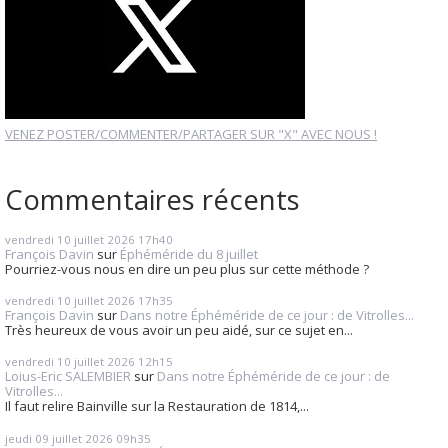
VENEZ POSTER/COMMENTER/PARTAGER SUR "X" AVEC NOUS !
Commentaires récents
vendredi 10
juillet 2026
17h40
François Davin
sur
Éphéméride du 8 juillet
Pourriez-vous nous en dire un peu plus sur cette méthode ?
vendredi 10
juillet 2026
17h35
François Davin
sur
Dans notre Éphéméride de ce jour : de Vitrolles...
Très heureux de vous avoir un peu aidé, sur ce sujet en...
vendredi 10
juillet 2026
12h15
Loius-Eric SALEMBIER
sur
Dans notre Éphéméride de ce jour : de
Vitrolles...
Il faut relire Bainville sur la Restauration de 1814,...
jeudi 09
juillet 2026
09h35