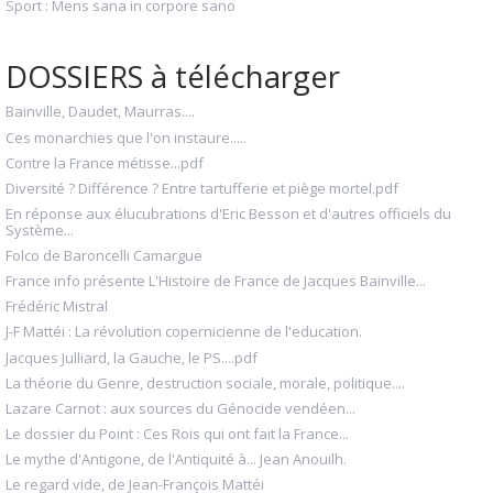
Sport : Mens sana in corpore sano
DOSSIERS à télécharger
Bainville, Daudet, Maurras....
Ces monarchies que l'on instaure.....
Contre la France métisse...pdf
Diversité ? Différence ? Entre tartufferie et piège mortel.pdf
En réponse aux élucubrations d'Eric Besson et d'autres officiels du
Système...
Folco de Baroncelli Camargue
France info présente L'Histoire de France de Jacques Bainville...
Frédéric Mistral
J-F Mattéi : La révolution copernicienne de l'education.
Jacques Julliard, la Gauche, le PS....pdf
La théorie du Genre, destruction sociale, morale, politique....
Lazare Carnot : aux sources du Génocide vendéen...
Le dossier du Point : Ces Rois qui ont fait la France...
Le mythe d'Antigone, de l'Antiquité à... Jean Anouilh.
Le regard vide, de Jean-François Mattéi