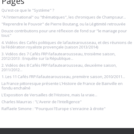
Pages
Qu'est-ce que le "Système" ?
"A l'international" ou "thématiques", les chroniques de Champsaur...
"Reprendre le Pouvoir" de Pierre Boutang, ou la Légitimité retrouvée
Douze contributions pour une réflexion de fond sur "le mariage pour
tous"
4. Vidéos des Cafés politiques de lafautearousseau, et des réunions de
la Fédération royaliste provençale (saison 2013/2014)
3. Vidéos des 7 Cafés FRP/lafautearousseau, troisième saison,
2012/2013 : Enquête sur la République...
2. Vidéos des 8 Cafés FRP/lafautearousseau, deuxième saison,
2011/2012...
1. Les 11 Cafés FRP/lafautearousseau, première saison, 2010/2011...
La France pittoresque présente L'Histoire de France de Bainville en
fondu enchaîné
L'Exposition de Versailles dit l'Histoire, mais la vraie...
Charles Maurras : "L'Avenir de l'Intelligence"
Raffaele Simone : "Pourquoi l'Europe s'enracine à droite"