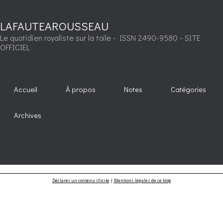
LAFAUTEAROUSSEAU
Le quotidien royaliste sur la toile - ISSN 2490-9580 - SITE
OFFICIEL
Accueil
À propos
Notes
Catégories
Archives
Déclarer un contenu illicite
|
Mentions légales de ce blog