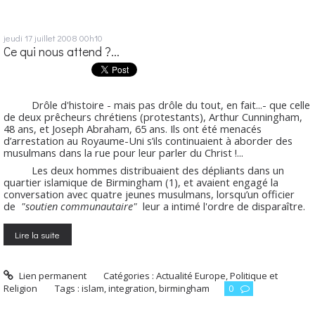
jeudi 17
juillet 2008
00h10
Ce qui nous attend ?...
Drôle d'histoire - mais pas drôle du tout, en fait...- que celle
de deux prêcheurs chrétiens (protestants), Arthur Cunningham,
48 ans, et Joseph Abraham, 65 ans. Ils ont été menacés
d’arrestation au Royaume-Uni s’ils continuaient à aborder des
musulmans dans la rue pour leur parler du Christ !...
Les deux hommes distribuaient des dépliants dans un
quartier islamique de Birmingham (1), et avaient engagé la
conversation avec quatre jeunes musulmans, lorsqu’un officier
de
"soutien communautaire"
leur a intimé l'ordre de disparaître.
Lire la suite
Lien permanent
Catégories :
Actualité Europe
,
Politique et
Religion
Tags :
islam
,
integration
,
birmingham
0