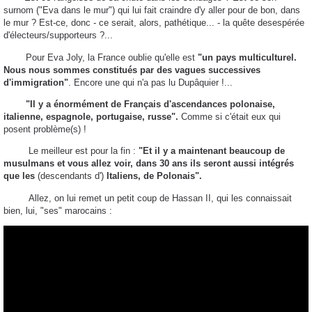
surnom ("Eva dans le mur") qui lui fait craindre d'y aller pour de bon, dans
le mur ? Est-ce, donc - ce serait, alors, pathétique... - la quête desespérée
d'électeurs/supporteurs ?...
Pour Eva Joly, la France oublie qu'elle est
"un pays multiculturel.
Nous nous sommes constitués par des vagues successives
d'immigration"
. Encore une qui n'a pas lu Dupâquier !...
"Il y a énormément de Français d'ascendances polonaise,
italienne, espagnole, portugaise, russe".
Comme si c'était eux qui
posent problème(s) !
Le meilleur est pour la fin :
"Et il y a maintenant beaucoup de
musulmans et vous allez voir, dans 30 ans ils seront aussi intégrés
que les
(descendants d')
Italiens, de Polonais".
Allez, on lui remet un petit coup de Hassan II, qui les connaissait
bien, lui, "ses" marocains :