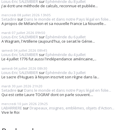
Loius-Eric SALEMBIER
sur
Éphéméride du 8 juillet
j'ai écrit une méthode de calculs, reconnue et publiée...
mercredi 08
juillet 2026
13h05
Setadire
sur
Dans le monde et dans notre Pays légal en folie...
A propos de Mélanchon et sa nouvelle France La Nouvelle...
mardi 07
juillet 2026
09h50
Loius-Eric SALEMBIER
sur
Éphéméride du 6 juillet
A Wagram, l'Artillerie (aujourd'hui, ce serait le Génie...
samedi 04
juillet 2026
08h45
Loius-Eric SALEMBIER
sur
Éphéméride du 4 juillet
Le 4 juillet 1776 fut aussi l'indépendance américaine,...
samedi 04
juillet 2026
08h30
Loius-Eric SALEMBIER
sur
Éphéméride du 3 juillet
Le sacre d'Hugues à Noyon inscrivit son règne dans la...
mardi 30
juin 2026
21h20
Setadire
sur
Dans le monde et dans notre Pays légal en folie...
Qui est cette Laure TOGRAF dont on parle souvent....
mercredi 10
juin 2026
23h25
LABARRIERE
sur
Drapeaux, insignes, emblèmes, objets d'Action...
Vive le Roi