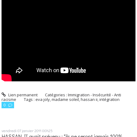
Lien permanent
Catégories :
Immigration - Insécurité - Anti
racisme
Tags :
eva joly
,
madame soleil
,
hassan ii
,
intégration
0
vendredi 07
janvier 2011
00h25
HASSAN II avait prévenu : "ils ne seront jamais 100%