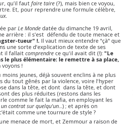
, qu’il faut
faire taire
(?), mais bien ce voyou,
rtre. Et, pour reprendre une formule célèbre,
ux.
ée par
Le Monde
datée du dimanche 19 avril,
e arrière : il s'est défendu de toute menace et
gster-tueur" !.
Il vaut mieux entendre "çà" que
dans une sorte d'explication de texte de ses
il fallait
comprendre
ce qu'il avait dit (!):
"Le
ens le plus élémentaire: le remettre à sa place,
 voyons !
ins jeunes, déjà souvent enclins à ne plus
s du tout gênés par la violence, voire l'hyper
se dans la tête, et dont dans la tête, et dont
sont des plus réduites (restons dans les
parle comme le fait la mafia, en employant les
 un contrat sur quelqu'un
...) ; et après on
c’était comme une tournure de style ?
e menace de mort, et Zemmour a raison de