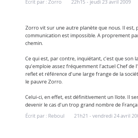
Écrit par :
Zorro
22h15
-
jeudi 23
avril 2009
Zorro vit sur une autre planète que nous. Il est,
communication est impossible. A proprement parle
chemin.
Ce qui est, par contre, inquiétant, c'est que son
qu'emploie assez fréquemment l'actuel Chef de l'E
reflet et référence d'une large frange de la sociét
le pauvre Zorro.
Celui-ci, en effet, est définitivement un Ilote. Il 
devenir le cas d'un trop grand nombre de Français
Écrit par :
Reboul
21h21
-
vendredi 24
avril 2