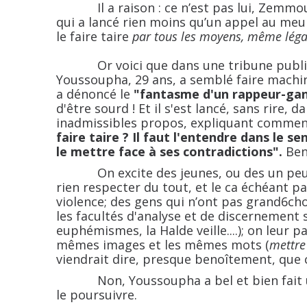
Il a raison : ce n’est pas lui, Zemmour
qui a lancé rien moins qu’un appel au meu
le faire taire
par tous les moyens, même léga
Or voici que dans une tribune publi
Youssoupha, 29 ans, a semblé faire machin
a dénoncé le
"fantasme d'un rappeur-gan
d'être sourd ! Et il s'est lancé, sans rire, 
inadmissibles propos, expliquant comment 
faire taire ? Il faut l'entendre dans le s
le mettre face à ses contradictions".
Ben
On excite des jeunes, ou des un peu mo
rien respecter du tout, et le ca échéant pa
violence; des gens qui n’ont pas grand6cho
les facultés d'analyse et de discernement 
euphémismes, la Halde veille....); on leur 
mêmes images et les mêmes mots (
mettre
viendrait dire, presque benoîtement, que 
Non, Youssoupha a bel et bien fait un
le poursuivre.