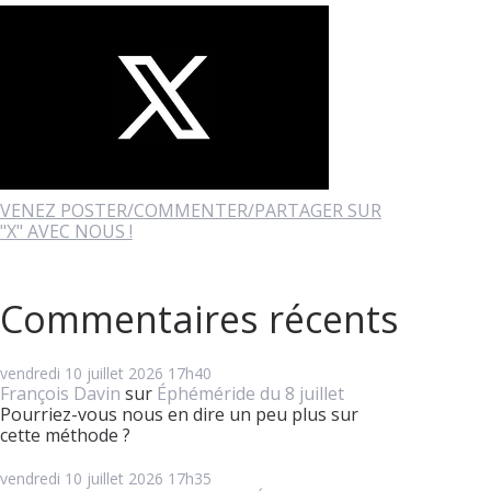
VENEZ POSTER/COMMENTER/PARTAGER SUR
"X" AVEC NOUS !
Commentaires récents
vendredi 10
juillet 2026
17h40
François Davin
sur
Éphéméride du 8 juillet
Pourriez-vous nous en dire un peu plus sur
cette méthode ?
vendredi 10
juillet 2026
17h35