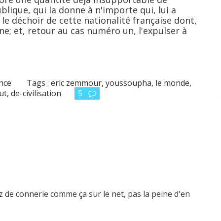
blique, qui la donne à n'importe qui, lui a
s le déchoir de cette nationalité française dont,
igne; et, retour au cas numéro un, l'expulser à
ance
Tags :
eric zemmour
,
youssoupha
,
le monde
,
ut
,
de-civilisation
5
z de connerie comme ça sur le net, pas la peine d'en