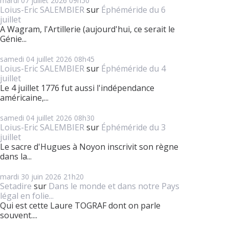
mardi 07
juillet 2026
09h50
Loius-Eric SALEMBIER
sur
Éphéméride du 6
juillet
A Wagram, l'Artillerie (aujourd'hui, ce serait le
Génie...
samedi 04
juillet 2026
08h45
Loius-Eric SALEMBIER
sur
Éphéméride du 4
juillet
Le 4 juillet 1776 fut aussi l'indépendance
américaine,...
samedi 04
juillet 2026
08h30
Loius-Eric SALEMBIER
sur
Éphéméride du 3
juillet
Le sacre d'Hugues à Noyon inscrivit son règne
dans la...
mardi 30
juin 2026
21h20
Setadire
sur
Dans le monde et dans notre Pays
légal en folie...
Qui est cette Laure TOGRAF dont on parle
souvent....