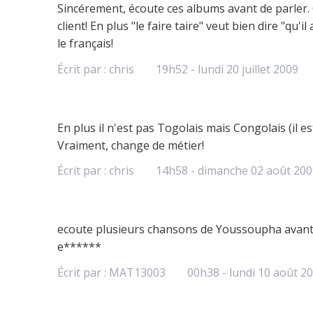
Sincérement, écoute ces albums avant de parler. 
client! En plus "le faire taire" veut bien dire "qu'
le français!
Écrit par :
chris
19h52
-
lundi 20
juillet 2009
En plus il n'est pas Togolais mais Congolais (il est
Vraiment, change de métier!
Écrit par :
chris
14h58
-
dimanche 02
août 200
ecoute plusieurs chansons de Youssoupha avant 
e******
Écrit par :
MAT13003
00h38
-
lundi 10
août 2