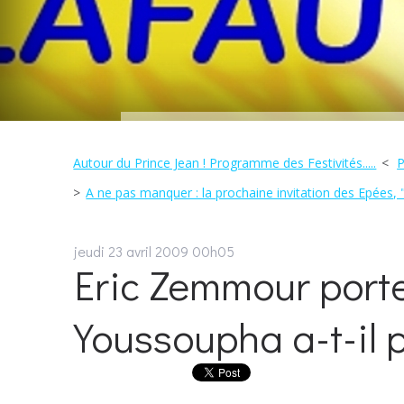
Autour du Prince Jean ! Programme des Festivités.....
P
A ne pas manquer : la prochaine invitation des Epées, "
jeudi 23
avril 2009
00h05
Eric Zemmour porte
Youssoupha a-t-il pe