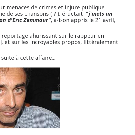
ur menaces de crimes et injure publique
ne de ses chansons ( ? ), éructait
"
j'mets
un
 con
d'Eric
Zemmour
"
,
a-t-on appris le 21 avril,
ortage ahurissant sur le rappeur en
l
,
et sur les incroyables propos, littéralement
e à cette affaire...