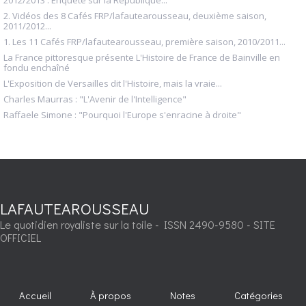
2. Vidéos des 8 Cafés FRP/lafautearousseau, deuxième saison,
2011/2012...
1. Les 11 Cafés FRP/lafautearousseau, première saison, 2010/2011...
La France pittoresque présente L'Histoire de France de Bainville en
fondu enchaîné
L'Exposition de Versailles dit l'Histoire, mais la vraie...
Charles Maurras : "L'Avenir de l'Intelligence"
Raffaele Simone : "Pourquoi l'Europe s'enracine à droite"
LAFAUTEAROUSSEAU
Le quotidien royaliste sur la toile - ISSN 2490-9580 - SITE
OFFICIEL
Accueil
À propos
Notes
Catégories