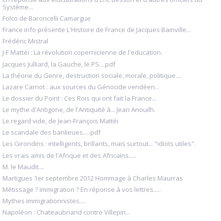
Système...
Folco de Baroncelli Camargue
France info présente L'Histoire de France de Jacques Bainville...
Frédéric Mistral
J-F Mattéi : La révolution copernicienne de l'education.
Jacques Julliard, la Gauche, le PS....pdf
La théorie du Genre, destruction sociale, morale, politique....
Lazare Carnot : aux sources du Génocide vendéen...
Le dossier du Point : Ces Rois qui ont fait la France...
Le mythe d'Antigone, de l'Antiquité à... Jean Anouilh.
Le regard vide, de Jean-François Mattéi
Le scandale des banlieues.....pdf
Les Girondins : intelligents, brillants, mais surtout... "idiots utiles".
Les vrais amis de l'Afrique et des Africains.....
M. le Maudit....
Martigues 1er septembre 2012 Hommage à Charles Maurras
Métissage ? Immigration ? En réponse à vos lettres.....
Mythes immigrationnistes....
Napoléon : Chateaubriand contre Villepin...