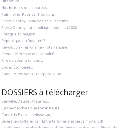
Littérature
Nos lecteurs ont la parole...
Patrimoine, Racines, Traditions
Pierre Debray - Maurras et le Fascisme
Pierre Debray - Une politique pour l'an 2000
Politique et Religion
République ou Royauté ?
Révolution - Terrorisme - Totalitarisme
Revue de Presse et d'Actualité...
Rire ou sourire un peu...
Social, Économie...
Sport : Mens sana in corpore sano
DOSSIERS à télécharger
Bainville, Daudet, Maurras....
Ces monarchies que l'on instaure.....
Contre la France métisse...pdf
Diversité ? Différence ? Entre tartufferie et piège mortel.pdf
En réponse aux élucubrations d'Eric Besson et d'autres officiels du