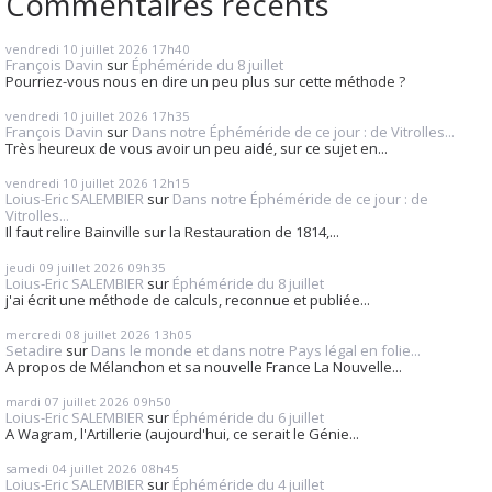
Commentaires récents
vendredi 10
juillet 2026
17h40
François Davin
sur
Éphéméride du 8 juillet
Pourriez-vous nous en dire un peu plus sur cette méthode ?
vendredi 10
juillet 2026
17h35
François Davin
sur
Dans notre Éphéméride de ce jour : de Vitrolles...
Très heureux de vous avoir un peu aidé, sur ce sujet en...
vendredi 10
juillet 2026
12h15
Loius-Eric SALEMBIER
sur
Dans notre Éphéméride de ce jour : de
Vitrolles...
Il faut relire Bainville sur la Restauration de 1814,...
jeudi 09
juillet 2026
09h35
Loius-Eric SALEMBIER
sur
Éphéméride du 8 juillet
j'ai écrit une méthode de calculs, reconnue et publiée...
mercredi 08
juillet 2026
13h05
Setadire
sur
Dans le monde et dans notre Pays légal en folie...
A propos de Mélanchon et sa nouvelle France La Nouvelle...
mardi 07
juillet 2026
09h50
Loius-Eric SALEMBIER
sur
Éphéméride du 6 juillet
A Wagram, l'Artillerie (aujourd'hui, ce serait le Génie...
samedi 04
juillet 2026
08h45
Loius-Eric SALEMBIER
sur
Éphéméride du 4 juillet