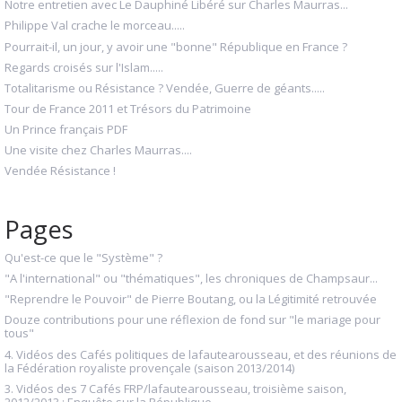
Notre entretien avec Le Dauphiné Libéré sur Charles Maurras...
Philippe Val crache le morceau.....
Pourrait-il, un jour, y avoir une "bonne" République en France ?
Regards croisés sur l'Islam.....
Totalitarisme ou Résistance ? Vendée, Guerre de géants.....
Tour de France 2011 et Trésors du Patrimoine
Un Prince français PDF
Une visite chez Charles Maurras....
Vendée Résistance !
Pages
Qu'est-ce que le "Système" ?
"A l'international" ou "thématiques", les chroniques de Champsaur...
"Reprendre le Pouvoir" de Pierre Boutang, ou la Légitimité retrouvée
Douze contributions pour une réflexion de fond sur "le mariage pour
tous"
4. Vidéos des Cafés politiques de lafautearousseau, et des réunions de
la Fédération royaliste provençale (saison 2013/2014)
3. Vidéos des 7 Cafés FRP/lafautearousseau, troisième saison,
2012/2013 : Enquête sur la République...