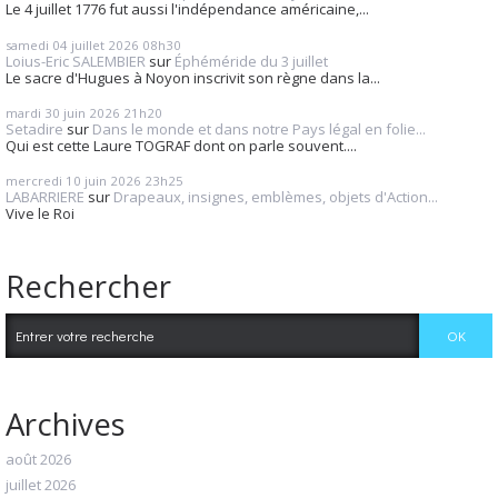
Le 4 juillet 1776 fut aussi l'indépendance américaine,...
samedi 04
juillet 2026
08h30
Loius-Eric SALEMBIER
sur
Éphéméride du 3 juillet
Le sacre d'Hugues à Noyon inscrivit son règne dans la...
mardi 30
juin 2026
21h20
Setadire
sur
Dans le monde et dans notre Pays légal en folie...
Qui est cette Laure TOGRAF dont on parle souvent....
mercredi 10
juin 2026
23h25
LABARRIERE
sur
Drapeaux, insignes, emblèmes, objets d'Action...
Vive le Roi
Rechercher
Archives
août 2026
juillet 2026