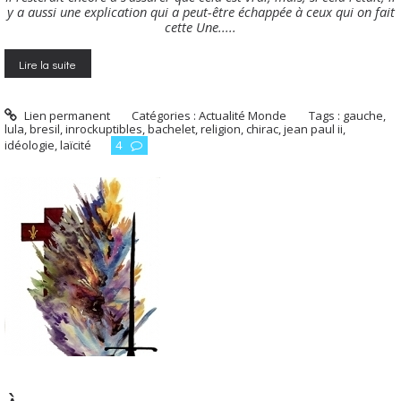
y a aussi une explication qui a peut-être échappée à ceux qui on fait
cette Une.....
Lire la suite
Lien permanent
Catégories :
Actualité Monde
Tags :
gauche
,
lula
,
bresil
,
inrockuptibles
,
bachelet
,
religion
,
chirac
,
jean paul ii
,
idéologie
,
laïcité
4