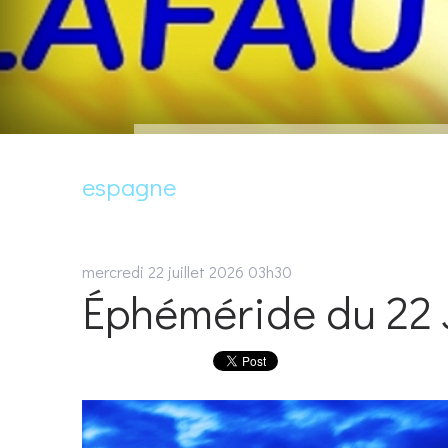
espagne
mercredi 22
juillet 2026
03h30
Éphéméride du 22 J