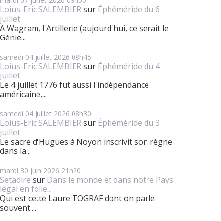
mardi 07
juillet 2026
09h50
Loius-Eric SALEMBIER
sur
Éphéméride du 6
juillet
A Wagram, l'Artillerie (aujourd'hui, ce serait le
Génie...
samedi 04
juillet 2026
08h45
Loius-Eric SALEMBIER
sur
Éphéméride du 4
juillet
Le 4 juillet 1776 fut aussi l'indépendance
américaine,...
samedi 04
juillet 2026
08h30
Loius-Eric SALEMBIER
sur
Éphéméride du 3
juillet
Le sacre d'Hugues à Noyon inscrivit son règne
dans la...
mardi 30
juin 2026
21h20
Setadire
sur
Dans le monde et dans notre Pays
légal en folie...
Qui est cette Laure TOGRAF dont on parle
souvent....