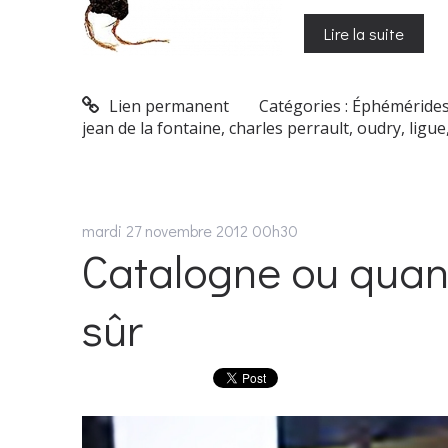
Lire la suite
Lien permanent
Catégories :
Éphéméride
jean de la fontaine
,
charles perrault
,
oudry
,
ligue
mardi 27
novembre 2012
00h30
Catalogne ou quand
sûr