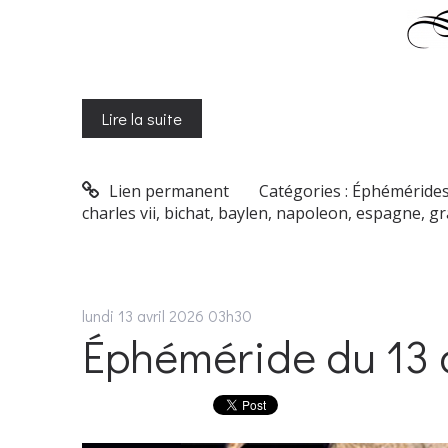
Lire la suite
Lien permanent
Catégories :
Éphéméride
charles vii
,
bichat
,
baylen
,
napoleon
,
espagne
,
gr
lundi 13
avril 2026
03h30
Éphéméride du 13 a