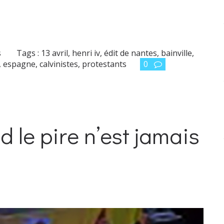
s
Tags :
13 avril
,
henri iv
,
édit de nantes
,
bainville
,
,
espagne
,
calvinistes
,
protestants
0
 le pire n’est jamais