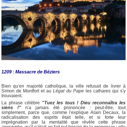
1209 : Massacre de Béziers
Bien qu'en majorité catholique, la ville refusait de livrer à
Simon de Montfort et au
Légat du Pape
les cathares qui s'y
trouvaient.
La phrase célèbre
"Tuez les tous ! Dieu reconnaîtra les
siens !"
n'a jamais été prononcée : peut-être, tout
simplement, parce que, comme l'explique Alain Decaux, la
radicalisation des esprits était telle, et si forte leur
imprégnation par la mentalité que révèle cette phrase
apocryphe, qu'il n'était en fait nul besoin de la prononcer : elle