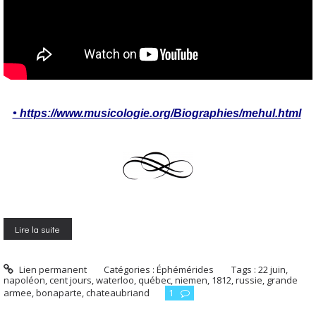
• https://www.musicologie.org/Biographies/mehul.html
Lire la suite
Lien permanent
Catégories :
Éphémérides
Tags :
22 juin
,
napoléon
,
cent jours
,
waterloo
,
québec
,
niemen
,
1812
,
russie
,
grande
armee
,
bonaparte
,
chateaubriand
1