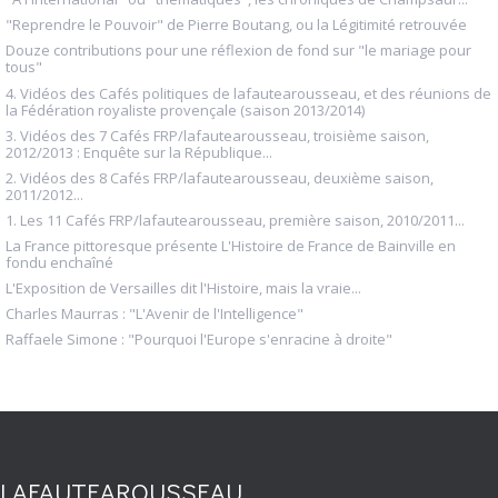
"Reprendre le Pouvoir" de Pierre Boutang, ou la Légitimité retrouvée
Douze contributions pour une réflexion de fond sur "le mariage pour
tous"
4. Vidéos des Cafés politiques de lafautearousseau, et des réunions de
la Fédération royaliste provençale (saison 2013/2014)
3. Vidéos des 7 Cafés FRP/lafautearousseau, troisième saison,
2012/2013 : Enquête sur la République...
2. Vidéos des 8 Cafés FRP/lafautearousseau, deuxième saison,
2011/2012...
1. Les 11 Cafés FRP/lafautearousseau, première saison, 2010/2011...
La France pittoresque présente L'Histoire de France de Bainville en
fondu enchaîné
L'Exposition de Versailles dit l'Histoire, mais la vraie...
Charles Maurras : "L'Avenir de l'Intelligence"
Raffaele Simone : "Pourquoi l'Europe s'enracine à droite"
LAFAUTEAROUSSEAU