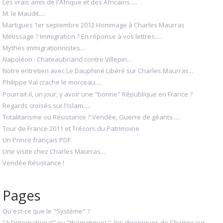
Les vrais amis de l'Afrique et des Africains.....
M. le Maudit....
Martigues 1er septembre 2012 Hommage à Charles Maurras
Métissage ? Immigration ? En réponse à vos lettres.....
Mythes immigrationnistes....
Napoléon : Chateaubriand contre Villepin...
Notre entretien avec Le Dauphiné Libéré sur Charles Maurras...
Philippe Val crache le morceau.....
Pourrait-il, un jour, y avoir une "bonne" République en France ?
Regards croisés sur l'Islam.....
Totalitarisme ou Résistance ? Vendée, Guerre de géants.....
Tour de France 2011 et Trésors du Patrimoine
Un Prince français PDF
Une visite chez Charles Maurras....
Vendée Résistance !
Pages
Qu'est-ce que le "Système" ?
"A l'international" ou "thématiques", les chroniques de Champsaur...