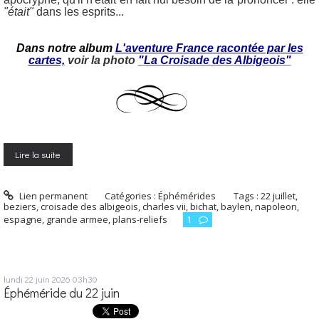
"était"
dans les esprits...
Dans notre album
L'aventure France racontée par les
cartes,
voir la photo
"La Croisade des Albigeois"
Lire la suite
Lien permanent
Catégories :
Éphémérides
Tags :
22 juillet
,
beziers
,
croisade des albigeois
,
charles vii
,
bichat
,
baylen
,
napoleon
,
espagne
,
grande armee
,
plans-reliefs
1
lundi 22
juin 2026
03h30
Éphéméride du 22 juin