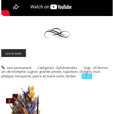
Lire la suite
Lien permanent
Catégories :
Éphémérides
Tags :
26 fevrier
,
arc de triomphe
,
cugnot
,
grande armee
,
napoleon
,
chalgrin
,
louis
philippe
,
becquerel
,
pierre et marie curie
,
fardier
0