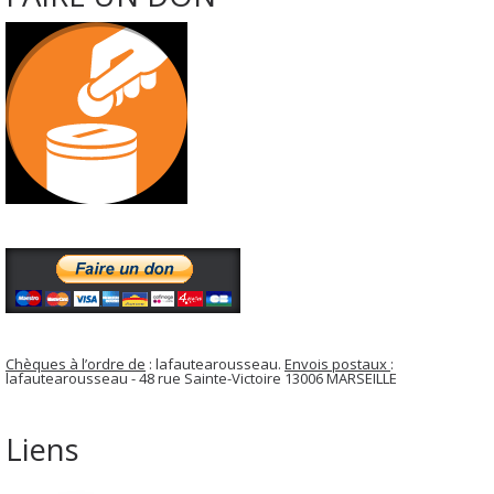
Chèques à l’ordre de
: lafautearousseau.
Envois postaux
:
lafautearousseau - 48 rue Sainte-Victoire 13006 MARSEILLE
Liens