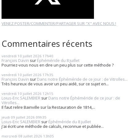
VENEZ POSTER/COMMENTER/PARTAGER SUR "X" AVEC NOUS !
Commentaires récents
vendredi 10
juillet 2026
17h40
François Davin
sur
Éphéméride du 8 juillet
Pourriez-vous nous en dire un peu plus sur cette méthode ?
vendredi 10
juillet 2026
17h35
François Davin
sur
Dans notre Éphéméride de ce jour : de Vitrolles...
Très heureux de vous avoir un peu aidé, sur ce sujet en...
vendredi 10
juillet 2026
12h15
Loius-Eric SALEMBIER
sur
Dans notre Éphéméride de ce jour : de
Vitrolles...
Il faut relire Bainville sur la Restauration de 1814,...
jeudi 09
juillet 2026
09h35
Loius-Eric SALEMBIER
sur
Éphéméride du 8 juillet
j'ai écrit une méthode de calculs, reconnue et publiée...
mercredi 08
juillet 2026
13h05