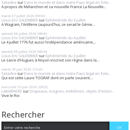
Setadire
sur
Dans le monde et dans notre Pays légal en folie...
A propos de Mélanchon et sa nouvelle France La Nouvelle...
mardi 07
juillet 2026
09h50
Loius-Eric SALEMBIER
sur
Éphéméride du 6 juillet
A Wagram, l'Artillerie (aujourd'hui, ce serait le Génie...
samedi 04
juillet 2026
08h45
Loius-Eric SALEMBIER
sur
Éphéméride du 4 juillet
Le 4 juillet 1776 fut aussi l'indépendance américaine,...
samedi 04
juillet 2026
08h30
Loius-Eric SALEMBIER
sur
Éphéméride du 3 juillet
Le sacre d'Hugues à Noyon inscrivit son règne dans la...
mardi 30
juin 2026
21h20
Setadire
sur
Dans le monde et dans notre Pays légal en folie...
Qui est cette Laure TOGRAF dont on parle souvent....
mercredi 10
juin 2026
23h25
LABARRIERE
sur
Drapeaux, insignes, emblèmes, objets d'Action...
Vive le Roi
Rechercher