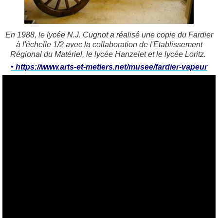
En 1988, le lycée N.J. Cugnot a réalisé une copie du Fardier
à l'échelle 1/2 avec la collaboration de l'Etablissement
Régional du Matériel, le lycée Hanzelet et le lycée Loritz.
• https://www.arts-et-metiers.net/musee/fardier-vapeur