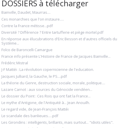
DOSSIERS à télécharger
Bainville, Daudet, Maurras....
Ces monarchies que l'on instaure.....
Contre la France métisse...pdf
Diversité ? Différence ? Entre tartufferie et piège mortel.pdf
En réponse aux élucubrations d'Eric Besson et d'autres officiels du
Système...
Folco de Baroncelli Camargue
France info présente L'Histoire de France de Jacques Bainville...
Frédéric Mistral
J-F Mattéi : La révolution copernicienne de l'education.
Jacques Julliard, la Gauche, le PS....pdf
La théorie du Genre, destruction sociale, morale, politique....
Lazare Carnot : aux sources du Génocide vendéen...
Le dossier du Point : Ces Rois qui ont fait la France...
Le mythe d'Antigone, de l'Antiquité à... Jean Anouilh.
Le regard vide, de Jean-François Mattéi
Le scandale des banlieues.....pdf
Les Girondins : intelligents, brillants, mais surtout... "idiots utiles".