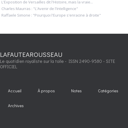
L'Exposition de Versailles dit l'Histoire, mais la vraie...
Charles Maurras : "L'Avenir de l'Intelligence"
Raffaele Simone : "Pourquoi l'Europe s'enracine à droite"
LAFAUTEAROUSSEAU
Le quotidien royaliste sur la toile - ISSN 2490-9580 - SITE
OFFICIEL
Accueil
À propos
Notes
Catégories
Archives