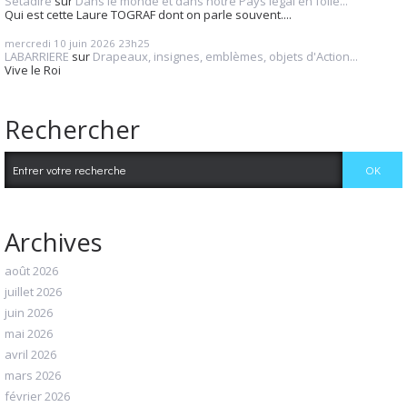
Setadire
sur
Dans le monde et dans notre Pays légal en folie...
Qui est cette Laure TOGRAF dont on parle souvent....
mercredi 10
juin 2026
23h25
LABARRIERE
sur
Drapeaux, insignes, emblèmes, objets d'Action...
Vive le Roi
Rechercher
Archives
août 2026
juillet 2026
juin 2026
mai 2026
avril 2026
mars 2026
février 2026