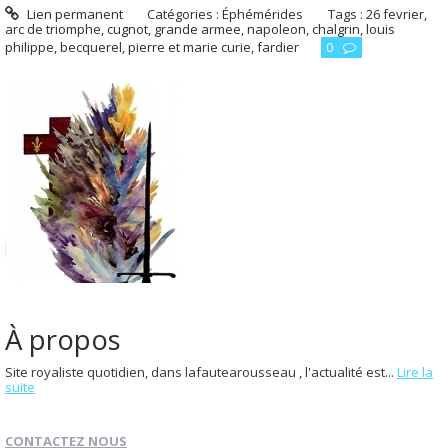
Lien permanent
Catégories :
Éphémérides
Tags :
26 fevrier
,
arc de triomphe
,
cugnot
,
grande armee
,
napoleon
,
chalgrin
,
louis
philippe
,
becquerel
,
pierre et marie curie
,
fardier
0
À propos
Site royaliste quotidien, dans lafautearousseau , l'actualité est...
Lire la
suite
CONTACTEZ NOUS