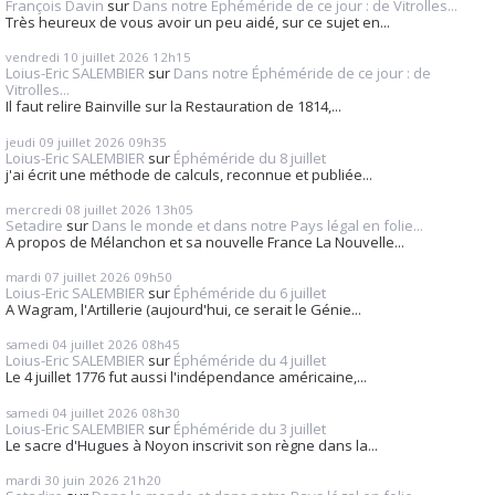
François Davin
sur
Dans notre Éphéméride de ce jour : de Vitrolles...
Très heureux de vous avoir un peu aidé, sur ce sujet en...
vendredi 10
juillet 2026
12h15
Loius-Eric SALEMBIER
sur
Dans notre Éphéméride de ce jour : de
Vitrolles...
Il faut relire Bainville sur la Restauration de 1814,...
jeudi 09
juillet 2026
09h35
Loius-Eric SALEMBIER
sur
Éphéméride du 8 juillet
j'ai écrit une méthode de calculs, reconnue et publiée...
mercredi 08
juillet 2026
13h05
Setadire
sur
Dans le monde et dans notre Pays légal en folie...
A propos de Mélanchon et sa nouvelle France La Nouvelle...
mardi 07
juillet 2026
09h50
Loius-Eric SALEMBIER
sur
Éphéméride du 6 juillet
A Wagram, l'Artillerie (aujourd'hui, ce serait le Génie...
samedi 04
juillet 2026
08h45
Loius-Eric SALEMBIER
sur
Éphéméride du 4 juillet
Le 4 juillet 1776 fut aussi l'indépendance américaine,...
samedi 04
juillet 2026
08h30
Loius-Eric SALEMBIER
sur
Éphéméride du 3 juillet
Le sacre d'Hugues à Noyon inscrivit son règne dans la...
mardi 30
juin 2026
21h20