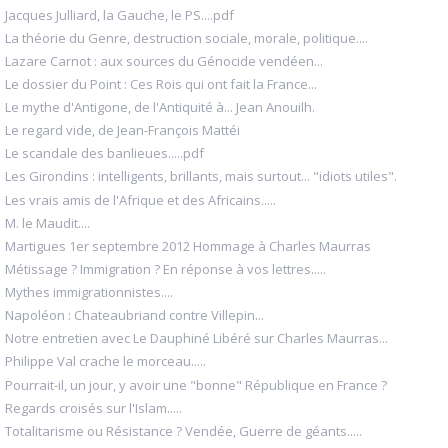
Jacques Julliard, la Gauche, le PS....pdf
La théorie du Genre, destruction sociale, morale, politique....
Lazare Carnot : aux sources du Génocide vendéen...
Le dossier du Point : Ces Rois qui ont fait la France...
Le mythe d'Antigone, de l'Antiquité à... Jean Anouilh.
Le regard vide, de Jean-François Mattéi
Le scandale des banlieues.....pdf
Les Girondins : intelligents, brillants, mais surtout... "idiots utiles".
Les vrais amis de l'Afrique et des Africains.....
M. le Maudit....
Martigues 1er septembre 2012 Hommage à Charles Maurras
Métissage ? Immigration ? En réponse à vos lettres.....
Mythes immigrationnistes....
Napoléon : Chateaubriand contre Villepin...
Notre entretien avec Le Dauphiné Libéré sur Charles Maurras...
Philippe Val crache le morceau.....
Pourrait-il, un jour, y avoir une "bonne" République en France ?
Regards croisés sur l'Islam.....
Totalitarisme ou Résistance ? Vendée, Guerre de géants.....